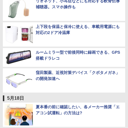
リオネット、小耳症などにも対応する軟骨伝導
補聴器。スマホ操作も
上下段を保温と保冷に使える、車載用電源にも
対応の2ドア冷温庫
ルームミラー型で前後同時に録画できる、GPS
搭載ドラレコ
窪田製薬、近視対策デバイス「クボタメガネ」
の開発加速へ
5月18日
夏本番の前に確認したい、各メーカー推奨「エ
アコン試運転」の方法は?