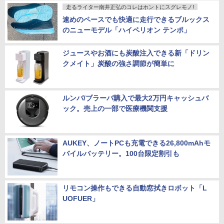
走るライター南井正弘のコレはホントにスグレモノ!
速めのペースでも快適に走行できるブルックス
のニューモデル「ハイペリオン テンポ」
ジュースやお酒にも炭酸注入できる新「ドリン
クメイト」炭酸の強さ調節が簡単に
ルンバ/ブラーバ購入で最大2万円キャッシュバ
ック。売上の一部で医療機関支援
AUKEY、ノートPCも充電できる26,800mAhモ
バイルバッテリー。100台限定割引も
リモコン操作もできる自動窓拭きロボット「L
UOFUER」