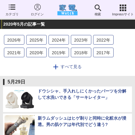
カテゴリ
ログイン
検索
Impressサイト
2020年5月の記事一覧
2026
年
2025
年
2024
年
2023
年
2022
年
2021
年
2020
年
2019
年
2018
年
2017
年
2016
年
2015
年
2014
年
2013
年
2012
年
すべて見る
2011
年
2010
年
2009
年
2008
年
2007
年
5月29日
2006
年
ドウシシャ、手入れしにくかったパーツを分解
して水洗いできる「サーキレイター」
新ラムダッシュはヒゲ剃りと同時に化粧水が浸
透。男の肌ケアは年代別でどう違う?