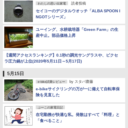
読者投稿
わたしの思い出家電
セイコーのデジタルウオッチ「ALBA SPOON I
NGOTシリーズ」
ユーイング、水耕栽培器「Green Farm」の生
産中止。部品価格上昇
【週間アクセスランキング】0.1秒の調光サングラスや、ピクセ
ラ圧力鍋が上位(2020年5月11日～5月17日)
5月15日
by
スタパ齋藤
e-bike試乗レビュー
e-bikeサイクリングの万が一に備えて自転車保
険を見直した
ぷーこの家電日記
在宅勤務が快適な私。発散はすべて「料理」と
「食べること」