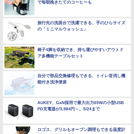
で毎朝挽きたてのコーヒーも
旅行先の洗面台で洗濯できる、手のひらサイズ
の「ミニマルウォッシュ」
椅子4脚を収納でき、持ち運びやすいアウトド
ア多機能テーブルセット
自分で部品交換修理もできる、トイレ音消し機
能付き洗浄便座
AUKEY、GaN採用で最大出力65Wの小型USB
PD充電器が3,984円～。5/24まで
ロゴス、グリルもオーブン調理もできる温度計