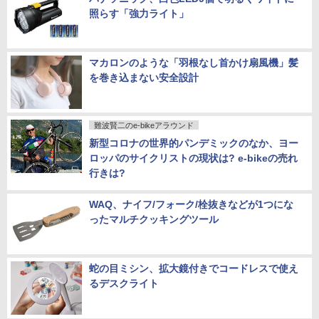
照らす「強力ライト」
マカロンのような「羽根なし首かけ扇風機」髪
を巻き込まない安全設計
難波賢二のe-bikeアラウンド
新型コロナの世界的パンデミックのなか、ヨー
ロッパのサイクリストの現状は? e-bikeの売れ
行きは?
WAQ、ナイフ/フォーク/栓抜きなどが1つにな
ったマルチクッキングツール
蛇の目ミシン、拡大鏡付きでコードレスで使え
るデスクライト