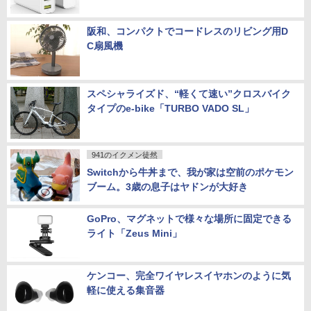
阪和、コンパクトでコードレスのリビング用D
C扇風機
スペシャライズド、“軽くて速い”クロスバイク
タイプのe-bike「TURBO VADO SL」
941のイクメン徒然
Switchから牛丼まで、我が家は空前のポケモン
ブーム。3歳の息子はヤドンが大好き
GoPro、マグネットで様々な場所に固定できる
ライト「Zeus Mini」
ケンコー、完全ワイヤレスイヤホンのように気
軽に使える集音器