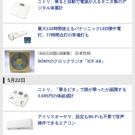
ニトリ、乗ると自動で電源が入るタニタ製のデ
ジタル体重計
最大132時間使えるパナソニックLED懐中電
灯。77時間点灯の常備灯も
読者投稿
わたしの思い出家電
SONYのクロックラジオ「ICF-A8」
5月22日
ニトリ、「乗るピタ」で誰が乗ったか認識する
3,695円の体組成計
アイリスオーヤマ、設定もWi-Fiも不要で音声
操作できるエアコン