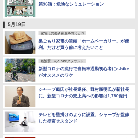
第96話：危険なシミュレーション
5月19日
家電は共働き家庭を救うか!?
巣ごもり家電の筆頭「ホームベーカリー」が便
利。だけど買う前に考えたいこと
難波賢二のe-bikeアラウンド
新型コロナの流行で自転車通勤初心者にe-bike
がオススメのワケ
シャープ戴氏が社長退任、野村勝明氏が新社長
に。新型コロナの売上高への影響は1,780億円
テレビを壁掛けのように設置、シャープが監修
した壁寄せスタンド