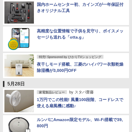
国内ホームセンター初、カインズが一年保証付
きオリジナル工具
高精度な位置情報で子供を見守り、ボイスメッ
セージも送れる「otta.g」
特売! Sponsored by ひかりTVショッピング
夜干しモード搭載、三菱のハイパワー衣類乾燥
除湿機が3,000円OFF
5月28日
by
スタパ齋藤
家電製品レビュー
1万円でこの性能! 風量100段階、コードレスで
使える扇風機に感動♪
ルンバにAmazon限定モデル、Wi-Fi搭載で39,
800円