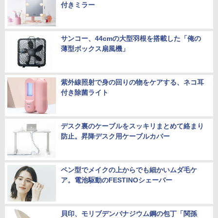
付きミラー
サンコー、44cmの大型羽根を搭載した「俺の
薄型ボックス扇風機」
紫外線照射で身の回りの物をケアする、ネコ耳
付き除菌ライト
デスク裏のケーブルをスッキリまとめて絡まり
防止。昇降デスク用ケーブルカバー
ペン型でメイクの上からでも細かいムダ毛ケ
ア。電池駆動のFESTINOシェーバー
貝印、モリブデンバナジウム鋼の包丁「関孫