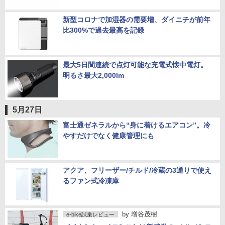
新型コロナで加湿器の需要増、ダイニチが前年
比300%で過去最高を記録
最大5日間連続で点灯可能な充電式懐中電灯。
明るさ最大2,000lm
5月27日
富士通ゼネラルから“身に着けるエアコン”。冷
やすだけでなく健康管理にも
アクア、フリーザー/チルド/冷蔵の3通りで使え
るファン式冷凍庫
by
増谷茂樹
e-bike試乗レビュー