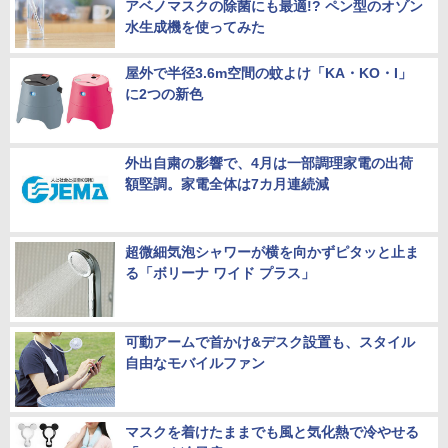
アベノマスクの除菌にも最適!? ペン型のオゾン
水生成機を使ってみた
屋外で半径3.6m空間の蚊よけ「KA・KO・I」
に2つの新色
外出自粛の影響で、4月は一部調理家電の出荷
額堅調。家電全体は7カ月連続減
超微細気泡シャワーが横を向かずピタッと止ま
る「ボリーナ ワイド プラス」
可動アームで首かけ&デスク設置も、スタイル
自由なモバイルファン
マスクを着けたままでも風と気化熱で冷やせる