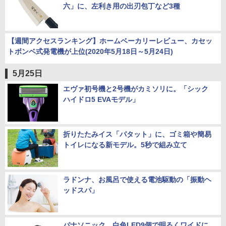
六」に、左利き用の出刃包丁など3種
【週間アクセスランキング】ホームベーカリーレビュー、カセッ
トボンベ式発電機が上位(2020年5月18日～5月24日)
5月25日
エヴァ初号機と2号機がカミソリに。「シック
ハイドロ5 EVAモデル」
折りたたみイス「パタット」に、ゴミ箱や簡易
トイレになる新モデル。5秒で組み立て
ラドンナ、お風呂で使える電池駆動の「振動ヘ
ッドスパ」
パナソニック、白色LED9個で明るくワイドに