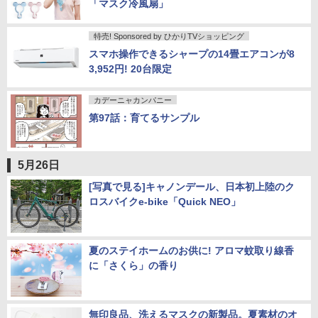
「マスク冷風扇」
特売! Sponsored by ひかりTVショッピング
スマホ操作できるシャープの14畳エアコンが8
3,952円! 20台限定
カデーニャカンパニー
第97話：育てるサンプル
5月26日
[写真で見る]キャノンデール、日本初上陸のク
ロスバイクe-bike「Quick NEO」
夏のステイホームのお供に! アロマ蚊取り線香
に「さくら」の香り
無印良品、洗えるマスクの新製品。夏素材のオ