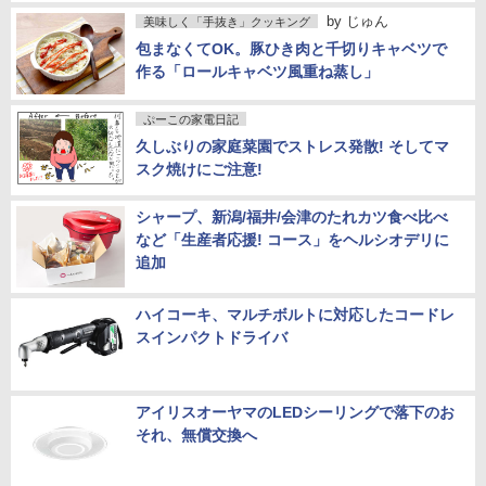
by
じゅん
美味しく「手抜き」クッキング
包まなくてOK。豚ひき肉と千切りキャベツで
作る「ロールキャベツ風重ね蒸し」
ぷーこの家電日記
久しぶりの家庭菜園でストレス発散! そしてマ
スク焼けにご注意!
シャープ、新潟/福井/会津のたれカツ食べ比べ
など「生産者応援! コース」をヘルシオデリに
追加
ハイコーキ、マルチボルトに対応したコードレ
スインパクトドライバ
アイリスオーヤマのLEDシーリングで落下のお
それ、無償交換へ