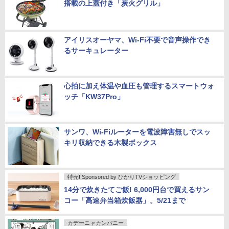
搭載の上蓋付き「炭火グリル」
アイリスオーヤマ、Wi-Fi不要で音声操作でき
るサーキュレーター
心拍に加え体温や血圧も管理するスマートウォ
ッチ「KW37Pro」
サンワ、Wi-Fiルーターを電波障害無しでスッ
キリ収納できる木製ボックス
特売! Sponsored by ひかりTVショッピング
14分で炊きたてご飯! 6,000円台で買えるサン
コー「高速弁当箱炊飯器」。5/21まで
カデーニャカンパニー