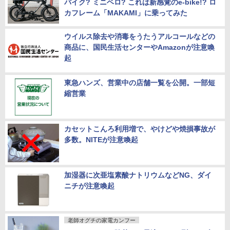
バイク? ミニベロ? これは新感覚のe-bike!? ロ
カフレーム「MAKAMI」に乗ってみた
ウイルス除去や消毒をうたうアルコールなどの
商品に、国民生活センターやAmazonが注意喚
起
東急ハンズ、営業中の店舗一覧を公開。一部短
縮営業
カセットこんろ利用増で、やけどや焼損事故が
多数。NITEが注意喚起
加湿器に次亜塩素酸ナトリウムなどNG、ダイ
ニチが注意喚起
老師オグチの家電カンフー