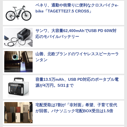
ベネリ、通勤や街乗りに便利なクロスバイクe-
bike「TAGETTE27.5 CROSS」
サンワ、大容量62,400mAhでUSB PD 60W対
応のモバイルバッテリー
山善、北欧ブランドのワイヤレススピーカーラ
ンタン
容量13.5万mAh、USB PD対応のポータブル電
源が4万円。5/31まで
宅配受取は7割が「非対面」希望、子育て世代
が回答。パナソニック宅配BOX受注は1.5倍