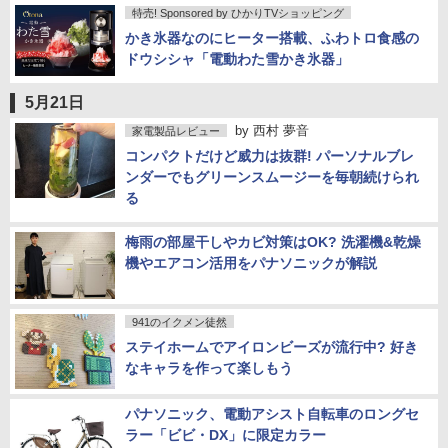
特売! Sponsored by ひかりTVショッピング
かき氷器なのにヒーター搭載、ふわトロ食感の
ドウシシャ「電動わた雪かき氷器」
5月21日
by
西村 夢音
家電製品レビュー
コンパクトだけど威力は抜群! パーソナルブレ
ンダーでもグリーンスムージーを毎朝続けられ
る
梅雨の部屋干しやカビ対策はOK? 洗濯機&乾燥
機やエアコン活用をパナソニックが解説
941のイクメン徒然
ステイホームでアイロンビーズが流行中? 好き
なキャラを作って楽しもう
パナソニック、電動アシスト自転車のロングセ
ラー「ビビ・DX」に限定カラー