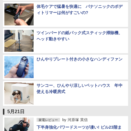
体毛ケアで猛暑を快適に パナソニックのボデ
ィトリマーは何がすごいの?
ツインバードの紙パック式スティック掃除機、
ヘッド動きやすい
ひんやりプレート付きの小さなハンディファン
サンコー、ひんやり涼しいペットハウス 年中
使える冷暖房式
5月21日
by
河原塚 英信
家電レビュー
下半身強化パワードスーツが凄い! ビル23階ま