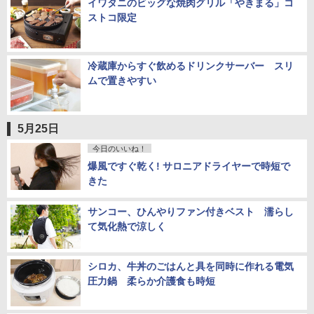
イワタニのビッグな焼肉グリル「やきまる」コ
ストコ限定
冷蔵庫からすぐ飲めるドリンクサーバー スリ
ムで置きやすい
5月25日
今日のいいね！
爆風ですぐ乾く! サロニアドライヤーで時短で
きた
サンコー、ひんやりファン付きベスト 濡らし
て気化熱で涼しく
シロカ、牛丼のごはんと具を同時に作れる電気
圧力鍋 柔らか介護食も時短