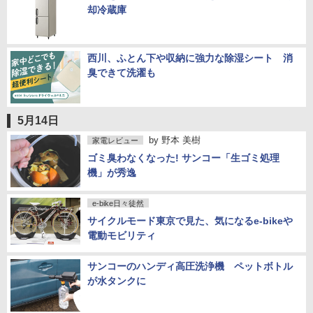
却冷蔵庫
西川、ふとん下や収納に強力な除湿シート 消
臭できて洗濯も
5月14日
by
野本 美樹
家電レビュー
ゴミ臭わなくなった! サンコー「生ゴミ処理
機」が秀逸
e-bike日々徒然
サイクルモード東京で見た、気になるe-bikeや
電動モビリティ
サンコーのハンディ高圧洗浄機 ペットボトル
が水タンクに