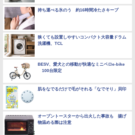
持ち運べる氷のう 約16時間冷たさキープ
狭くても設置しやすいコンパクト大容量ドラム
洗濯機、TCL
BESV、愛犬との移動が快適なミニベロe-bike
100台限定
肌をなでるだけで毛がそれる「なでそり」貝印
オーブントースターから出火した事故も 揚げ
物温める際は注意