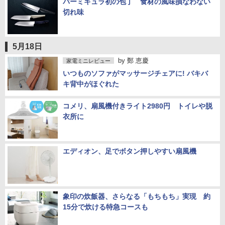
バーミキュラ初の包丁 食材の風味損なわない
切れ味
5月18日
by
鄭 恵慶
家電ミニレビュー
いつものソファがマッサージチェアに! バキバ
キ背中がほぐれた
コメリ、扇風機付きライト2980円 トイレや脱
衣所に
エディオン、足でボタン押しやすい扇風機
象印の炊飯器、さらなる「もちもち」実現 約
15分で炊ける特急コースも