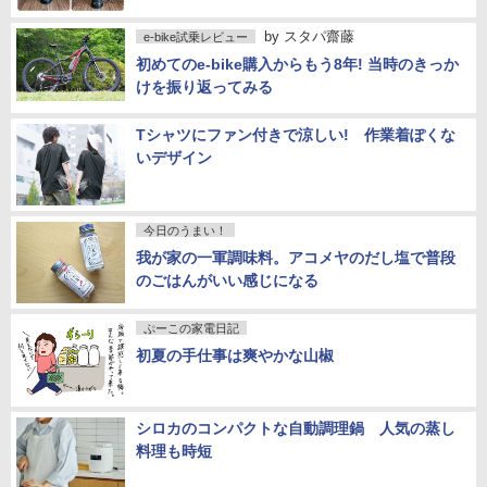
by
スタパ齋藤
e-bike試乗レビュー
初めてのe-bike購入からもう8年! 当時のきっか
けを振り返ってみる
Tシャツにファン付きで涼しい! 作業着ぽくな
いデザイン
今日のうまい！
我が家の一軍調味料。アコメヤのだし塩で普段
のごはんがいい感じになる
ぷーこの家電日記
初夏の手仕事は爽やかな山椒
シロカのコンパクトな自動調理鍋 人気の蒸し
料理も時短