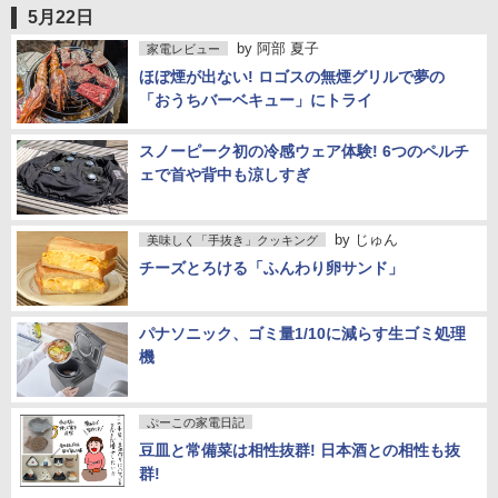
5月22日
by
阿部 夏子
家電レビュー
ほぼ煙が出ない! ロゴスの無煙グリルで夢の
「おうちバーベキュー」にトライ
スノーピーク初の冷感ウェア体験! 6つのペルチ
ェで首や背中も涼しすぎ
by
じゅん
美味しく「手抜き」クッキング
チーズとろける「ふんわり卵サンド」
パナソニック、ゴミ量1/10に減らす生ゴミ処理
機
ぷーこの家電日記
豆皿と常備菜は相性抜群! 日本酒との相性も抜
群!