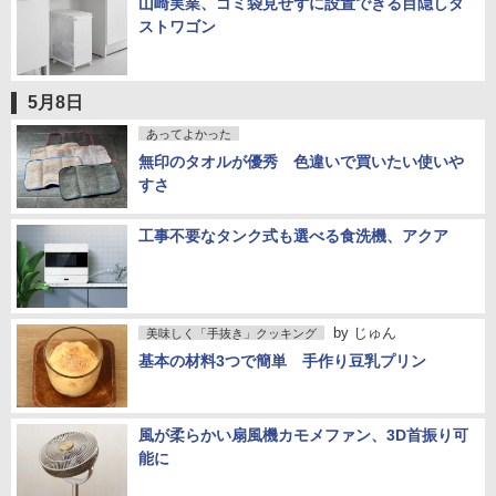
山崎実業、ゴミ袋見せずに設置できる目隠しダ
ストワゴン
5月8日
あってよかった
無印のタオルが優秀 色違いで買いたい使いや
すさ
工事不要なタンク式も選べる食洗機、アクア
by
じゅん
美味しく「手抜き」クッキング
基本の材料3つで簡単 手作り豆乳プリン
風が柔らかい扇風機カモメファン、3D首振り可
能に