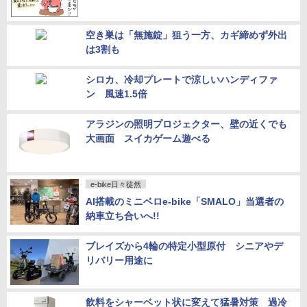
空き巣は「無施錠」狙う一方、カギ締めず外出
は3割も
シロカ、冷却プレートで涼しいハンディファ
ン 風速1.5倍
アラジンの照明プロジェクター、壁の近くでも
大画面 スイカゲーム遊べる
e-bike日々徒然
AI搭載のミニベロe-bike「SMALO」当選者の
納車立ち合いへ!!
ブレイズから4輪の特定小型原付 シニアやデ
リバリー用途に
飲料をシャーベット状に変えて猛暑対策 過冷