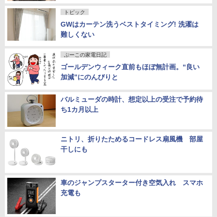
トピック
GWはカーテン洗うベストタイミング! 洗濯は
難しくない
ぷーこの家電日記
ゴールデンウィーク直前もほぼ無計画。“良い
加減”にのんびりと
バルミューダの時計、想定以上の受注で予約待
ち1カ月以上
ニトリ、折りたためるコードレス扇風機 部屋
干しにも
車のジャンプスターター付き空気入れ スマホ
充電も