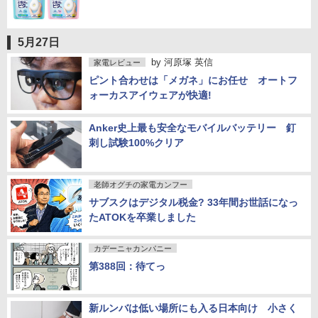
5月27日
by
河原塚 英信
家電レビュー
ピント合わせは「メガネ」にお任せ オートフ
ォーカスアイウェアが快適!
Anker史上最も安全なモバイルバッテリー 釘
刺し試験100%クリア
老師オグチの家電カンフー
サブスクはデジタル税金? 33年間お世話になっ
たATOKを卒業しました
カデーニャカンパニー
第388回：待てっ
新ルンバは低い場所にも入る日本向け 小さく