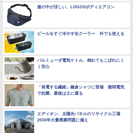
服の中が涼しい、LOGOSボディエアコン
ビールをすぐ冷やす缶クーラー 外でも使える
バルミューダ電気ケトル、倒れてもこぼれにく
く安心
「発電する繊維」鎌倉シャツに登場 微弱電気
で抗菌、最後は土に還る
エディオン、太陽光パネルのリサイクル工場
2030年大量廃棄問題に備え