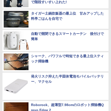
で階段すいすい上れた!
タイガー土鍋炊飯器の最上位 甘みアップした
料亭ごはんを自宅で
自動で開閉できるスマートカーテン 後付けで
簡単
シャーク、パワフルで時短できる最上位スティ
ック掃除機
発火リスク抑えた半固体電池モバイルバッテリ
ー、マクセル
Roborock、超薄型7.98cmのロボット掃除機Q
revo Edge 2