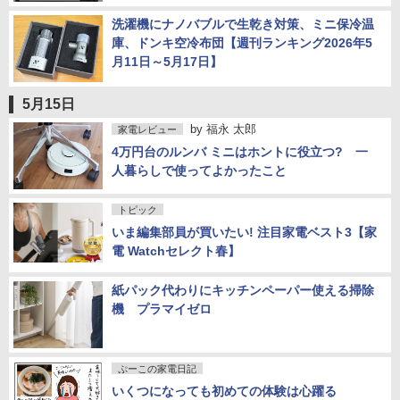
洗濯機にナノバブルで生乾き対策、ミニ保冷温
庫、ドンキ空冷布団【週刊ランキング2026年5
月11日～5月17日】
5月15日
by
福永 太郎
家電レビュー
4万円台のルンバ ミニはホントに役立つ? 一
人暮らしで使ってよかったこと
トピック
いま編集部員が買いたい! 注目家電ベスト3【家
電 Watchセレクト春】
紙パック代わりにキッチンペーパー使える掃除
機 プラマイゼロ
ぷーこの家電日記
いくつになっても初めての体験は心躍る