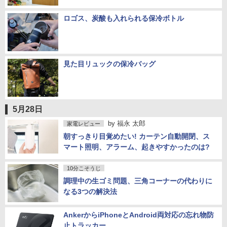
ロゴス、炭酸も入れられる保冷ボトル
見た目リュックの保冷バッグ
5月28日
by
福永 太郎
家電レビュー
朝すっきり目覚めたい! カーテン自動開閉、ス
マート照明、アラーム、起きやすかったのは?
10分こそうじ
調理中の生ゴミ問題、三角コーナーの代わりに
なる3つの解決法
AnkerからiPhoneとAndroid両対応の忘れ物防
止トラッカー