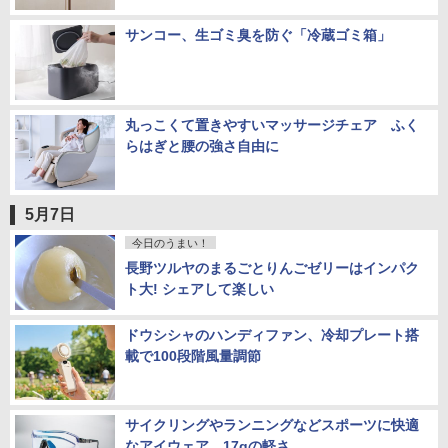
サンコー、生ゴミ臭を防ぐ「冷蔵ゴミ箱」
丸っこくて置きやすいマッサージチェア ふく
らはぎと腰の強さ自由に
5月7日
今日のうまい！
長野ツルヤのまるごとりんごゼリーはインパク
ト大! シェアして楽しい
ドウシシャのハンディファン、冷却プレート搭
載で100段階風量調節
サイクリングやランニングなどスポーツに快適
なアイウェア 17gの軽さ