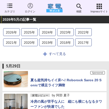
カテゴリ
ログイン
検索
Impressサイト
2026年5月の記事一覧
2026
年
2025
年
2024
年
2023
年
2022
年
2021
年
2020
年
2019
年
2018
年
2017
年
2016
年
2015
年
2014
年
2013
年
2012
年
すべて見る
2011
年
2010
年
2009
年
2008
年
2007
年
5月29日
2006
年
夏も超気持ちイイ床へ! Roborock Saros 20 S
onicで裸足ライフ満喫
by
阿部 夏子
家電レビュー
冷房の風が苦手な人に 縦にも横にもなるタワ
ーファンが快適でした