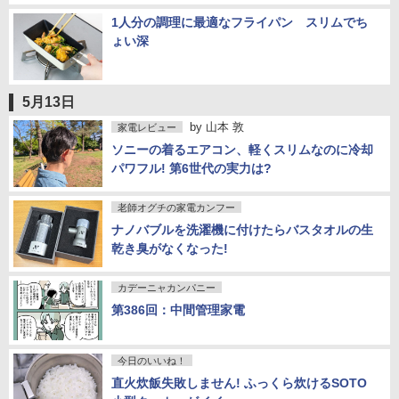
1人分の調理に最適なフライパン スリムでち
ょい深
5月13日
by
山本 敦
家電レビュー
ソニーの着るエアコン、軽くスリムなのに冷却
パワフル! 第6世代の実力は?
老師オグチの家電カンフー
ナノバブルを洗濯機に付けたらバスタオルの生
乾き臭がなくなった!
カデーニャカンパニー
第386回：中間管理家電
今日のいいね！
直火炊飯失敗しません! ふっくら炊けるSOTO