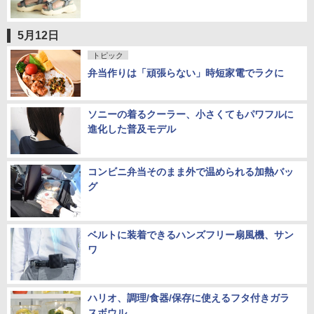
5月12日
トピック
弁当作りは「頑張らない」時短家電でラクに
ソニーの着るクーラー、小さくてもパワフルに
進化した普及モデル
コンビニ弁当そのまま外で温められる加熱バッ
グ
ベルトに装着できるハンズフリー扇風機、サン
ワ
ハリオ、調理/食器/保存に使えるフタ付きガラ
スボウル