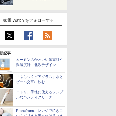
家電 Watch をフォローする
新記事
ムーミンのかわいい体重計や
温湿度計 北欧デザイン
「ふらつくビアグラス」水と
ビール交互に飲む
ニトリ、手軽に使えるシンプ
ルなハンディクリーナー
Francfranc、レンジで焼き目
つくグリルと米も炊けるマル