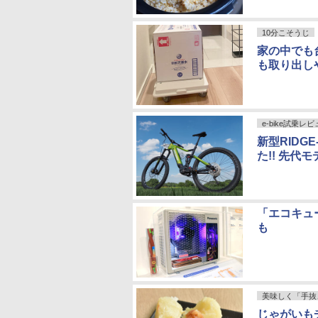
10分こそうじ
家の中でも
も取り出し
e-bike試乗レ
新型RIDG
た!! 先代
「エコキュ
も
美味しく「手抜
じゃがいも