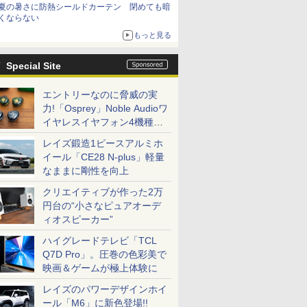
夏の暑さに防熱シールドカーテン 閉めても暗
くならない
もっと見る
Special Site
エントリーなのに脅威の実
力!「Osprey」Noble Audioワ
イヤレスイヤフォン4機種を
一気に聴く
レイズ鍛造1ピースアルミホ
イール「CE28 N-plus」軽量
なままに剛性を向上
クリエイティブが作った2万
円台の“小さなピュアオーデ
ィオスピーカー”
ハイグレードテレビ「TCL
Q7D Pro」。圧巻の色彩美で
映画＆ゲームが極上体験に
レイズのパワーデザインホイ
ール「M6」に新色登場!!