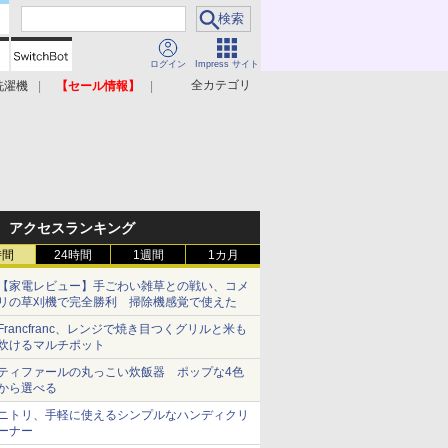
ログイン
Impress サイト
全カテゴリ
洗濯機
【セール情報】
照明器具
美容家電
アクセスランキング
時間
24時間
1週間
1カ月
【家電レビュー】手ごわい雑草との戦い、コメ
リの草刈機で完全勝利 掃除機感覚で使えた
Francfranc、レンジで焼き目つくグリルと米も
炊けるマルチポット
ティファールの丸っこい炊飯器 ポップな4色
から選べる
ニトリ、手軽に使えるシンプルなハンディクリ
ーナー