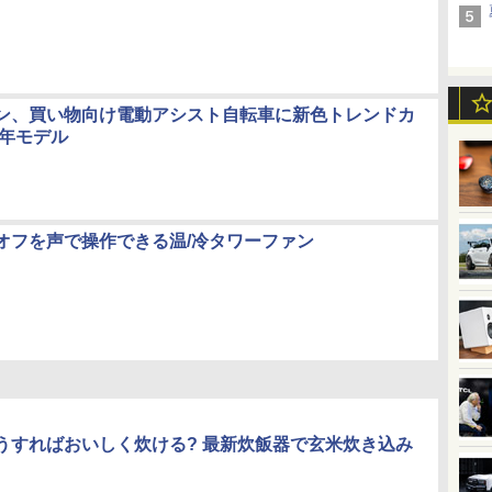
ン、買い物向け電動アシスト自転車に新色トレンドカ
4年モデル
オフを声で操作できる温/冷タワーファン
うすればおいしく炊ける? 最新炊飯器で玄米炊き込み