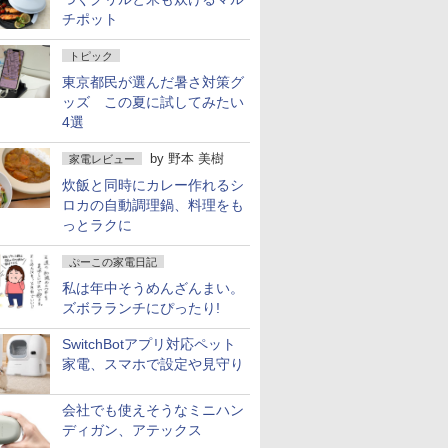
チポット
トピック
東京都民が選んだ暑さ対策グ
ッズ この夏に試してみたい
4選
by
野本 美樹
家電レビュー
炊飯と同時にカレー作れるシ
ロカの自動調理鍋、料理をも
っとラクに
ぷーこの家電日記
私は年中そうめんざんまい。
ズボラランチにぴったり!
SwitchBotアプリ対応ペット
家電、スマホで設定や見守り
会社でも使えそうなミニハン
ディガン、アテックス