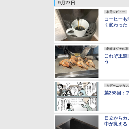
9月27日
家電レビュー
コーヒーも
く変わった
老師オグチの家
これぞ王道
う
カデーニャカン
第258回
日立からカ
中が見える