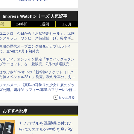
Impress Watchシリーズ 人気記事
時間
24時間
1週間
1カ月
ユニクロ、今日から「お盆特別セール」。涼感
シアサッカーワンピース待望値下げ、撥水ギア
ショーツは1990円に
東映の歴代オープニング映像がカプセルトイ
に。全5種で8月下旬発売
カルディ、オンライン限定「ネコバッグ＆タン
ブラーセット」を一般販売。7月の抽選販売の
当選無効分
はやぶさ50％オフの「新幹線eチケット（トク
だ値スペシャル28）」発売。秋冬乗車分、えき
ねっと限定
フェルメール《真珠の耳飾りの少女》展のグッ
ズ公開。図録/ミッフィー/葬送のフリーレンほ
か、注目ブランドコラボが実現
もっと見る
おすすめ記事
ナノバブルを洗濯機に付けた
らバスタオルの生乾き臭がな