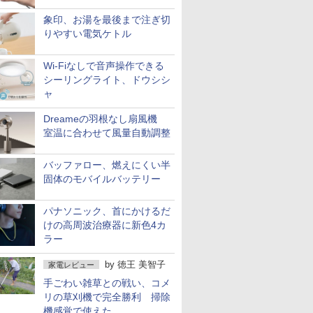
象印、お湯を最後まで注ぎ切
りやすい電気ケトル
Wi-Fiなしで音声操作できる
シーリングライト、ドウシシ
ャ
Dreameの羽根なし扇風機
室温に合わせて風量自動調整
バッファロー、燃えにくい半
固体のモバイルバッテリー
パナソニック、首にかけるだ
けの高周波治療器に新色4カ
ラー
by
徳王 美智子
家電レビュー
手ごわい雑草との戦い、コメ
リの草刈機で完全勝利 掃除
機感覚で使えた