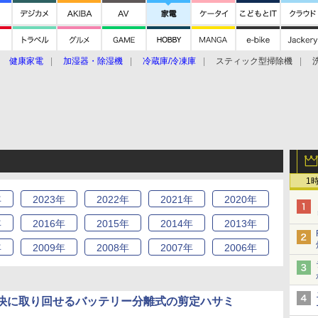
健康家電
加湿器・除湿機
冷蔵庫/冷凍庫
スティック型掃除機
扇風機
オーブン・電子レンジ
スマートハウス
掃除機
家事家電
ke大賞2019】
CES 2020
1
年
2023
年
2022
年
2021
年
2020
年
年
2016
年
2015
年
2014
年
2013
年
年
2009
年
2008
年
2007
年
2006
年
快に取り回せるバッテリー分離式の剪定ハサミ