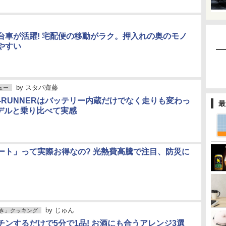
台車が活躍! 宅配便の移動がラク。押入れの奥のモノ
やすい
by
スタパ齋藤
ビュー
E-RUNNERはバッテリー内蔵だけでなく走りも変わっ
最
モデルと乗り比べて実感
ート」って実際お得なの? 光熱費高騰で注目、防災に
by
じゅん
き」クッキング
チンするだけで5分で1品! お酒にも合うアレンジ3選