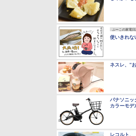
ぷーこの家電日
使いきれな
ネスレ、“
パナソニッ
カラーモデ
レコルト、