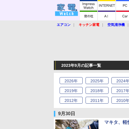
エアコン
キッチン家電
空気清浄機
炊飯器
ロボット掃除機
暖房器具
業界動向
【家電大賞2019】
【e-bi
2023年9月の記事一覧
2026
年
2025
年
2024
2019
年
2018
年
2017
2012
年
2011
年
2010
9月30日
マキタ、軽