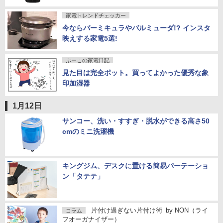
家電トレンドチェッカー
今ならバーミキュラやバルミューダ!? インスタ
映えする家電5選!
ぷーこの家電日記
見た目は完全ポット。買ってよかった優秀な象
印加湿器
1月12日
サンコー、洗い・すすぎ・脱水ができる高さ50
cmのミニ洗濯機
キングジム、デスクに置ける簡易パーテーショ
ン「タテテ」
片付け過ぎない片付け術
by
NON（ライ
コラム
フオーガナイザー）