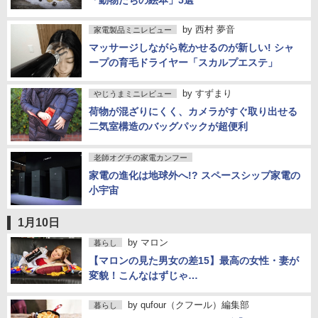
「動物たちの絵本」5選
by
西村 夢音
家電製品ミニレビュー
マッサージしながら乾かせるのが新しい! シャ
ープの育毛ドライヤー「スカルプエステ」
by
すずまり
やじうまミニレビュー
荷物が混ざりにくく、カメラがすぐ取り出せる
二気室構造のバッグパックが超便利
老師オグチの家電カンフー
家電の進化は地球外へ!? スペースシップ家電の
小宇宙
1月10日
by
マロン
暮らし
【マロンの見た男女の差15】最高の女性・妻が
変貌！こんなはずじゃ…
by
qufour（クフール）編集部
暮らし