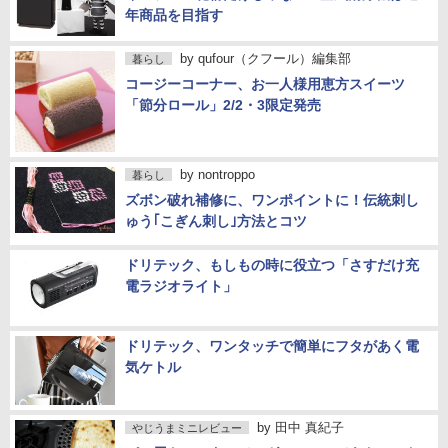
年商品を目指す
by
qufour（クフール）編集部
暮らし
コージーコーナー、お一人様用恵方スイーツ
「節分ロール」2/2・3限定発売
by
nontroppo
暮らし
ズボン破れ補修に、ワンポイントに！伝統刺し
ゅう｢こぎん刺し｣方法とコツ
ドリテック、もしもの時に役立つ「さすだけ充
電ラジオライト」
ドリテック、ワンタッチで簡単にフタがあく電
気ケトル
by
田中 真紀子
やじうまミニレビュー