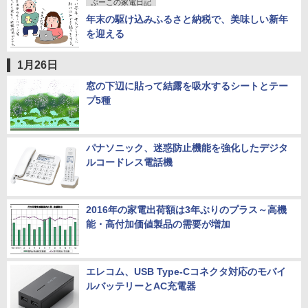
ぷーこの家電日記
年末の駆け込みふるさと納税で、美味しい新年
を迎える
1月26日
窓の下辺に貼って結露を吸水するシートとテー
プ5種
パナソニック、迷惑防止機能を強化したデジタ
ルコードレス電話機
2016年の家電出荷額は3年ぶりのプラス～高機
能・高付加価値製品の需要が増加
エレコム、USB Type-Cコネクタ対応のモバイ
ルバッテリーとAC充電器