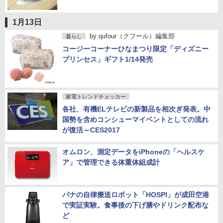
1月13日
by
qufour（クフール）編集部
暮らし
コージーコーナーひなまつり限定「ディズニー
プリンセス」ギフト1/14発売
家電トレンドチェッカー
各社、有機ELテレビの新製品を相次ぎ発表。中
国勢を含めコンシューマイベントとしての流れ
が復活～CES2017
オムロン、測定データをiPhoneの「ヘルスケ
ア」で管理できる体重体組成計
パナの自律搬送ロボット「HOSPI」が成田空港
で実証実験。食事後の下げ膳やドリンク配布な
ど