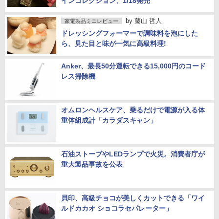
インコレクション、1/18発売
by
藤山 哲人
家電製品ミニレビュー
ドレッシングフォーマーで調味料を泡にした
ら、見た目と味が一気に高級料理!
Anker、最長50分運転できる15,000円のコード
レス掃除機
オムロンヘルスケア、乗るだけで電源が入る体
重体組成計「カラダスキャン」
石油ストーブやLEDランプで火災。消費者庁が
重大製品事故を公表
貝印、高級チョコが美しくカットできる「ワイ
ルドカカオ ショコラセパレーター」