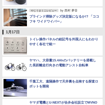
by
西村 夢音
やじうまミニレビュー
ブラインド掃除グッズ決定版になるか!? 「ココ
フキ ワイドワイパー」
1月17日
トイレ操作パネルの絵記号を外国人にもわかり
やすく各社で統一
ヤマハ、大容量15.4Ahのバッテリーを搭載し
た長距離走行向きの電動アシスト自転車
千葉工大、遠隔操作で天井裏を点検する探査ロ
ボットを開発
ヤマダ電機とU-NEXTが合弁会社設立でMVNO