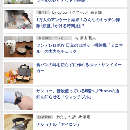
ツールのレイアウトで時短！
by
qufour（クフール）編集部
暮らし
1万人のアンケート結果！みんなのキッチン掃
除｢頻度｣｢かける時間｣は？
by
藤山 哲人
家電製品ミニレビュー
ツンデレロボ!? 日立のロボット掃除機「ミニマ
ル」の実力をチェック
食パンの耳を切らずに作れるホットサンドメー
カー
サンコー、普段使っている時計にiPhoneの通
知を知らせる「ウォッチブル」
わたしの思い出家電
読者投稿
ナショナル「アイロン」