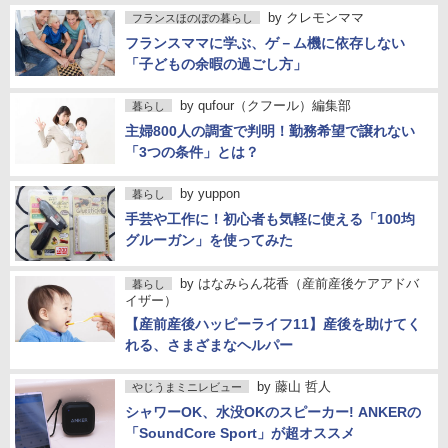
by
クレモンママ
フランスほのぼの暮らし
フランスママに学ぶ、ゲ－ム機に依存しない
「子どもの余暇の過ごし方」
by
qufour（クフール）編集部
暮らし
主婦800人の調査で判明！勤務希望で譲れない
「3つの条件」とは？
by
yuppon
暮らし
手芸や工作に！初心者も気軽に使える「100均
グルーガン」を使ってみた
by
はなみらん花香（産前産後ケアアドバ
暮らし
イザー）
【産前産後ハッピーライフ11】産後を助けてく
れる、さまざまなヘルパー
by
藤山 哲人
やじうまミニレビュー
シャワーOK、水没OKのスピーカー! ANKERの
「SoundCore Sport」が超オススメ