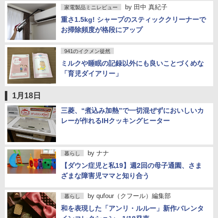
by
田中 真紀子
家電製品ミニレビュー
重さ1.5kg! シャープのスティッククリーナーで
お掃除頻度が格段にアップ
941のイクメン徒然
ミルクや睡眠の記録以外にも良いことづくめな
「育児ダイアリー」
1月18日
三菱、“煮込み加熱”で一切混ぜずにおいしいカ
レーが作れるIHクッキングヒーター
by
ナナ
暮らし
【ダウン症児と私19】週2回の母子通園、さま
ざまな障害児ママと知り合う
by
qufour（クフール）編集部
暮らし
和を表現した「アンリ・ルルー」新作バレンタ