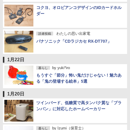
コクヨ、オロビアンコデザインのIDカードホル
ダー
わたしの思い出家電
読者投稿
パナソニック「CDラジカセ RX-DT707」
1月22日
by
yuki*iro
暮らし
もうすぐ「節分」怖い鬼だけじゃない！魅力あ
る「鬼の登場する絵本」5選
1月20日
ツインバード、低糖質で高タンパク質な「ブラ
ンパン」に対応したホームベーカリー
by
Izumi（保育士）
暮らし