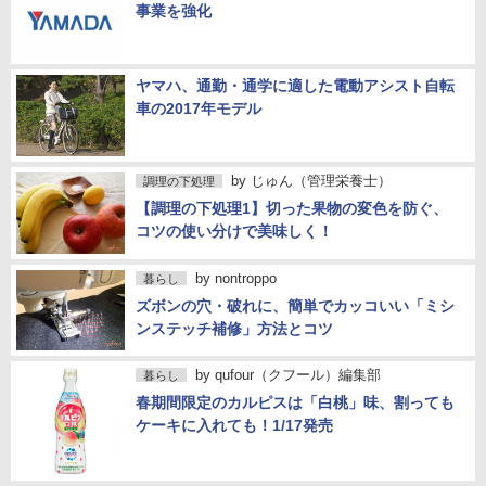
事業を強化
ヤマハ、通勤・通学に適した電動アシスト自転
車の2017年モデル
by
じゅん（管理栄養士）
調理の下処理
【調理の下処理1】切った果物の変色を防ぐ、
コツの使い分けで美味しく！
by
nontroppo
暮らし
ズボンの穴・破れに、簡単でカッコいい「ミシ
ンステッチ補修」方法とコツ
by
qufour（クフール）編集部
暮らし
春期間限定のカルピスは「白桃」味、割っても
ケーキに入れても！1/17発売