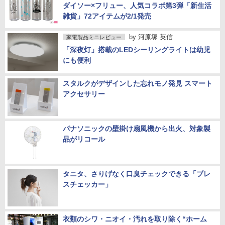
ダイソー×フリュー、人気コラボ第3弾「新生活
雑貨」72アイテムが2/1発売
by
河原塚 英信
家電製品ミニレビュー
「深夜灯」搭載のLEDシーリングライトは幼児
にも便利
スタルクがデザインした忘れモノ発見 スマート
アクセサリー
パナソニックの壁掛け扇風機から出火、対象製
品がリコール
タニタ、さりげなく口臭チェックできる「ブレ
スチェッカー」
衣類のシワ・ニオイ・汚れを取り除く“ホーム