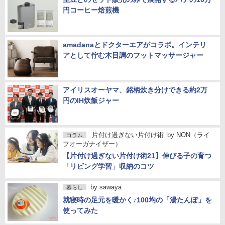
円コーヒー焙煎機
amadanaとドクターエアがコラボ。インテリ
アとして佇む木目調のフットマッサージャー
アイリスオーヤマ、銘柄炊き分けできる約2万
円のIH炊飯ジャー
片付け過ぎない片付け術
by
NON（ライ
コラム
フオーガナイザー）
【片付け過ぎない片付け術21】伸びる子の育つ
「リビング学習」収納のコツ
by
sawaya
暮らし
就寝時の足元を暖かく♪100均の「湯たんぽ」を
使ってみた