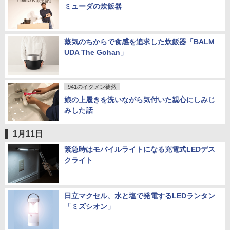
ミューダの炊飯器
蒸気のちからで食感を追求した炊飯器「BALM
UDA The Gohan」
941のイクメン徒然
娘の上履きを洗いながら気付いた親心にしみじ
みした話
1月11日
緊急時はモバイルライトになる充電式LEDデス
クライト
日立マクセル、水と塩で発電するLEDランタン
「ミズシオン」