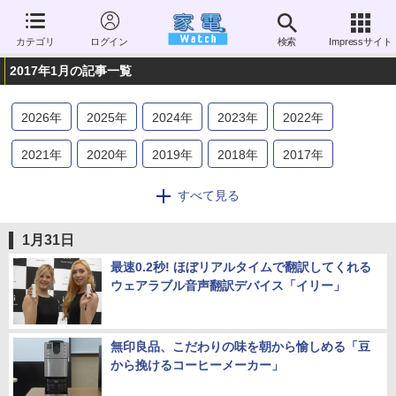
カテゴリ
ログイン
検索
Impressサイト
2017年1月の記事一覧
2026
年
2025
年
2024
年
2023
年
2022
年
2021
年
2020
年
2019
年
2018
年
2017
年
2016
年
2015
年
2014
年
2013
年
2012
年
すべて見る
2011
年
2010
年
2009
年
2008
年
2007
年
1月31日
2006
年
最速0.2秒! ほぼリアルタイムで翻訳してくれる
ウェアラブル音声翻訳デバイス「イリー」
無印良品、こだわりの味を朝から愉しめる「豆
から挽けるコーヒーメーカー」