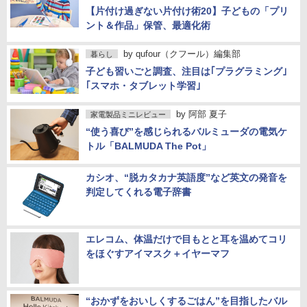
【片付け過ぎない片付け術20】子どもの「プリ
ント＆作品」保管、最適化術
by
qufour（クフール）編集部
暮らし
子ども習いごと調査、注目は｢プラグラミング｣
｢スマホ・タブレット学習｣
by
阿部 夏子
家電製品ミニレビュー
“使う喜び”を感じられるバルミューダの電気ケ
トル「BALMUDA The Pot」
カシオ、“脱カタカナ英語度”など英文の発音を
判定してくれる電子辞書
エレコム、体温だけで目もとと耳を温めてコリ
をほぐすアイマスク＋イヤーマフ
“おかずをおいしくするごはん”を目指したバル