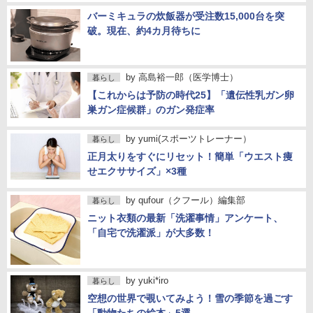
バーミキュラの炊飯器が受注数15,000台を突
破。現在、約4カ月待ちに
by
高島裕一郎（医学博士）
暮らし
【これからは予防の時代25】「遺伝性乳ガン卵
巣ガン症候群」のガン発症率
by
yumi(スポーツトレーナー）
暮らし
正月太りをすぐにリセット！簡単「ウエスト痩
せエクササイズ」×3種
by
qufour（クフール）編集部
暮らし
ニット衣類の最新「洗濯事情」アンケート、
「自宅で洗濯派」が大多数！
by
yuki*iro
暮らし
空想の世界で覗いてみよう！雪の季節を過ごす