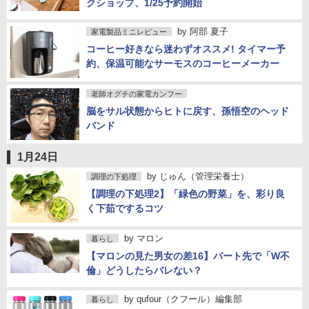
クショップ、1/25予約開始
by
阿部 夏子
家電製品ミニレビュー
コーヒー好きなら迷わずオススメ! タイマー予
約、保温可能なサーモスのコーヒーメーカー
老師オグチの家電カンフー
脳をサル状態からヒトに戻す、孫悟空のヘッド
バンド
1月24日
by
じゅん（管理栄養士）
調理の下処理
【調理の下処理2】「緑色の野菜」を、彩り良
く下茹でするコツ
by
マロン
暮らし
【マロンの見た男女の差16】パート先で「W不
倫」どうしたらバレない？
by
qufour（クフール）編集部
暮らし