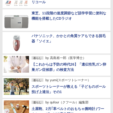
リコール
東芝、11段階の速度調節など語学学習に便利な
機能を搭載したCDラジオ
パナソニック、かかとの角質ケアもできる脱毛
器「ソイエ」
by
高島裕一郎（医学博士）
暮らし
【これからは予防の時代26】「遺伝性乳ガン卵
巣ガン症候群」の検査方法
by
yumi(スポーツトレーナー）
暮らし
スポーツトレーナーが教える「子どものボール
投げ上達法」その1
by
qufour（クフール）編集部
暮らし
土屋鞄、2月｢革ベルトのおもちゃ腕時計｣ワー