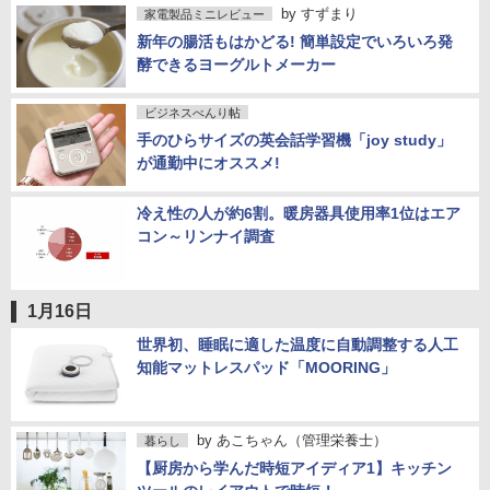
by
すずまり
家電製品ミニレビュー
新年の腸活もはかどる! 簡単設定でいろいろ発
酵できるヨーグルトメーカー
ビジネスべんり帖
手のひらサイズの英会話学習機「joy study」
が通勤中にオススメ!
冷え性の人が約6割。暖房器具使用率1位はエア
コン～リンナイ調査
1月16日
世界初、睡眠に適した温度に自動調整する人工
知能マットレスパッド「MOORING」
by
あこちゃん（管理栄養士）
暮らし
【厨房から学んだ時短アイディア1】キッチン