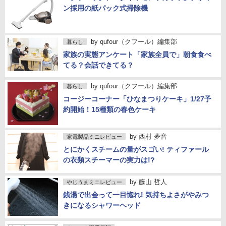
ン採用の紙パック式掃除機
by
qufour（クフール）編集部
暮らし
家族の実態アンケート「家族全員で」朝食食べ
てる？会話できてる？
by
qufour（クフール）編集部
暮らし
コージーコーナー「ひなまつりケーキ」1/27予
約開始！15種類の春色ケーキ
by
西村 夢音
家電製品ミニレビュー
とにかくスチームの量がスゴい! ティファール
の衣類スチーマーの実力は!?
by
藤山 哲人
やじうまミニレビュー
銭湯で出会って一目惚れ! 気持ちよさがやみつ
きになるシャワーヘッド