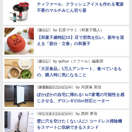
ティファール、クラッシュアイスも作れる電源
不要のマルチみじん切り器
by
石原マサミ（和菓子職人）
暮らし
【和菓子歳時記15】豆で邪気を払い、新年を迎
える「節分・立春」の和菓子
by
qufour（クフール）編集部
暮らし
「大豆食品」1万人アンケート、食べているも
の、購入時に気になること
by
河原塚 英信
家電製品ミニレビュー
ぽかぽかの自宅に帰れる! IoT家電の可能性を感
じさせる、デロンギのSiri対応ヒーター
by
西村 夢音
やじうまミニレビュー
壁に穴を空けたくない人に! コードレス掃除機
をスマートに収納できるスタンド