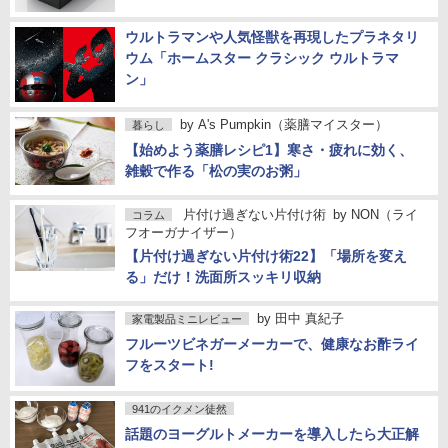
ウルトラマンや人気怪獣を再現したプラネタリ
ウム「ホームスター クラシック ウルトラマ
ン」
by
A's Pumpkin（薬膳マイスター）
暮らし
【始めよう薬膳レシピ1】寒さ・疲れに効く、
雑穀で作る「松の実のお粥」
片付け過ぎない片付け術
by
NON（ライ
コラム
フオーガナイザー）
【片付け過ぎない片付け術22】「場所を変え
る」だけ！洗面所スッキリ収納
by
田中 真紀子
家電製品ミニレビュー
フルーツビネガーメーカーで、健康なお酢ライ
フをスタート!
941のイクメン徒然
話題のヨーグルトメーカーを導入したら大正解