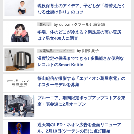
現役保育士のアイデア、子どもが「着替えたく
なる仕掛け作り」のコツ
by
qufour（クフール）編集部
暮らし
冬場、体のどこが冷える？満足度の高い暖房
は？男女400人に調査
by
阿部 夏子
家電製品ミニレビュー
温度設定や保温までできる! 多機能さが便利な
レコルトのSmart Kettle
篠山紀信が撮影する「エディオン蔦屋家電」の
ポスターモデルを募集
ブルーエア、期間限定ポップアップストアを東
京・表参道に2月オープン
通天閣のLED・ネオン広告を全面リニューア
ル、2月10日(ツーテンの日)に点灯開始