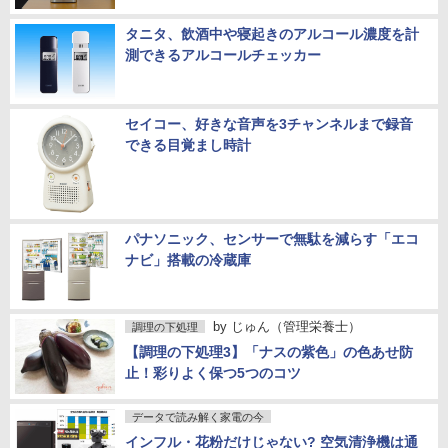
タニタ、飲酒中や寝起きのアルコール濃度を計
測できるアルコールチェッカー
セイコー、好きな音声を3チャンネルまで録音
できる目覚まし時計
パナソニック、センサーで無駄を減らす「エコ
ナビ」搭載の冷蔵庫
by
じゅん（管理栄養士）
調理の下処理
【調理の下処理3】「ナスの紫色」の色あせ防
止！彩りよく保つ5つのコツ
データで読み解く家電の今
インフル・花粉だけじゃない? 空気清浄機は通