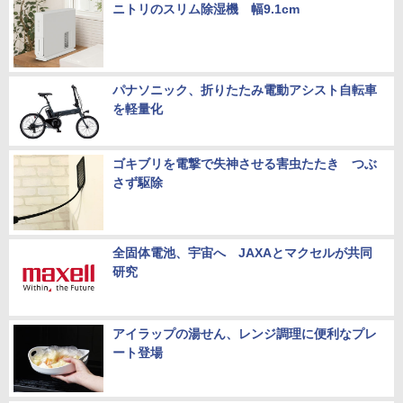
ニトリのスリム除湿機 幅9.1cm
パナソニック、折りたたみ電動アシスト自転車
を軽量化
ゴキブリを電撃で失神させる害虫たたき つぶ
さず駆除
全固体電池、宇宙へ JAXAとマクセルが共同
研究
アイラップの湯せん、レンジ調理に便利なプレ
ート登場