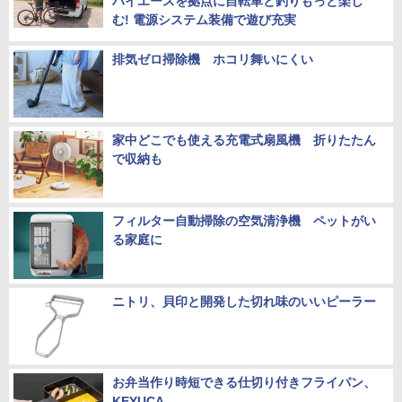
ハイエースを拠点に自転車と釣りもっと楽し
む! 電源システム装備で遊び充実
排気ゼロ掃除機 ホコリ舞いにくい
家中どこでも使える充電式扇風機 折りたたん
で収納も
フィルター自動掃除の空気清浄機 ペットがい
る家庭に
ニトリ、貝印と開発した切れ味のいいピーラー
お弁当作り時短できる仕切り付きフライパン、
KEYUCA