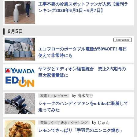
工事不要の冷風スポットファンが人気【週刊ラ
ンキング2026年6月1日～6月7日】
6月5日
エコフローのポータブル電源が50%OFF! 毎日
使えて非常時にも
ヤマダとエディオン経営統合 売上2.5兆円の
巨大家電量販に
by
清水英行
家電ミニレビュー
シャークのハンディファンをe-bikeに装着して
走ってみた
by
じゅん
美味しく「手抜き」クッキング
レモンでさっぱり「手羽元のニンニク焼き」