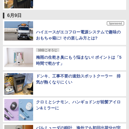
6月9日
ハイエースがエコフロー電源システムで趣味の
おもちゃ箱に! その楽しみ方とは?
10分こそうじ
梅雨の生乾き臭にもう悩まない! ポイントは「5
時間で乾かす」
ドンキ、工事不要の速効スポットクーラー 排
気が熱くなりにくい
クロミとシナモン、ハンギョドンが前髪アイロ
ン&ミラーに
バルミューダの時計、海外でも初回出荷分が完