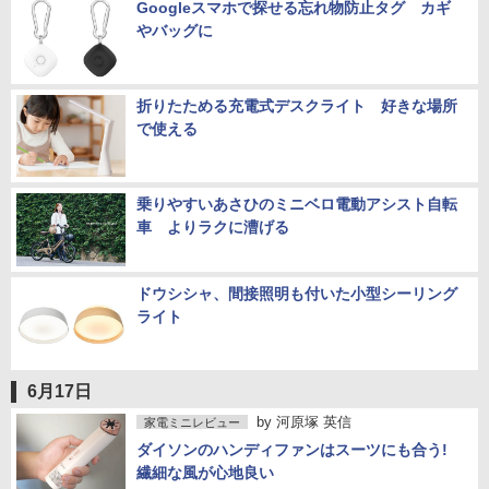
Googleスマホで探せる忘れ物防止タグ カギ
やバッグに
折りたためる充電式デスクライト 好きな場所
で使える
乗りやすいあさひのミニベロ電動アシスト自転
車 よりラクに漕げる
ドウシシャ、間接照明も付いた小型シーリング
ライト
6月17日
by
河原塚 英信
家電ミニレビュー
ダイソンのハンディファンはスーツにも合う!
繊細な風が心地良い