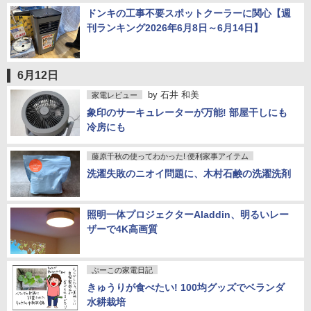
ドンキの工事不要スポットクーラーに関心【週
刊ランキング2026年6月8日～6月14日】
6月12日
by
石井 和美
家電レビュー
象印のサーキュレーターが万能! 部屋干しにも
冷房にも
藤原千秋の使ってわかった! 便利家事アイテム
洗濯失敗のニオイ問題に、木村石鹸の洗濯洗剤
照明一体プロジェクターAladdin、明るいレー
ザーで4K高画質
ぷーこの家電日記
きゅうりが食べたい! 100均グッズでベランダ
水耕栽培