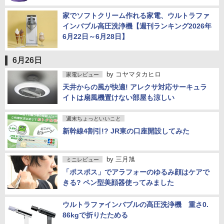
家でソフトクリーム作れる家電、ウルトラファ
インバブル高圧洗浄機【週刊ランキング2026年
6月22日～6月28日】
6月26日
by
コヤマタカヒロ
家電レビュー
天井からの風が快適! アレクサ対応サーキュラ
イトは扇風機置けない部屋も涼しい
週末ちょっといいこと
新幹線4割引!? JR東の口座開設してみた
by
三月旭
ミニレビュー
「ポスポス」でアラフォーのゆるみ顔はケアで
きる? ペン型美顔器使ってみました
ウルトラファインバブルの高圧洗浄機 重さ0.
86kgで折りたためる