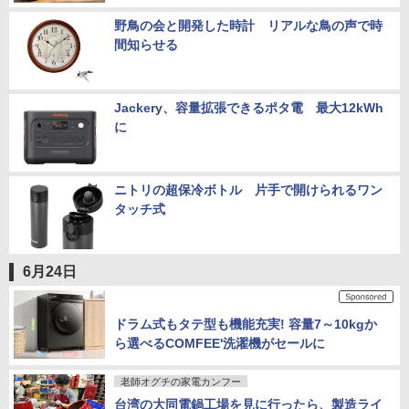
野鳥の会と開発した時計 リアルな鳥の声で時
間知らせる
Jackery、容量拡張できるポタ電 最大12kWh
に
ニトリの超保冷ボトル 片手で開けられるワン
タッチ式
6月24日
ドラム式もタテ型も機能充実! 容量7～10kgか
ら選べるCOMFEE'洗濯機がセールに
老師オグチの家電カンフー
台湾の大同電鍋工場を見に行ったら、製造ライ