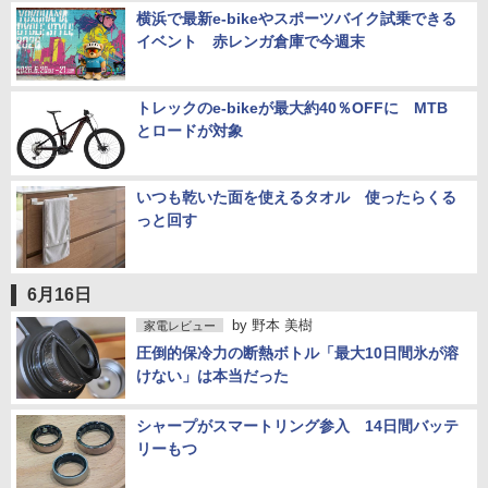
横浜で最新e-bikeやスポーツバイク試乗できる
イベント 赤レンガ倉庫で今週末
トレックのe-bikeが最大約40％OFFに MTB
とロードが対象
いつも乾いた面を使えるタオル 使ったらくる
っと回す
6月16日
by
野本 美樹
家電レビュー
圧倒的保冷力の断熱ボトル「最大10日間氷が溶
けない」は本当だった
シャープがスマートリング参入 14日間バッテ
リーもつ