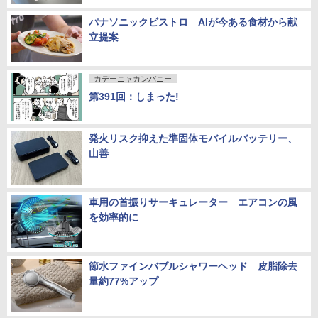
パナソニックビストロ AIが今ある食材から献
立提案
カデーニャカンパニー
第391回：しまった!
発火リスク抑えた準固体モバイルバッテリー、
山善
車用の首振りサーキュレーター エアコンの風
を効率的に
節水ファインバブルシャワーヘッド 皮脂除去
量約77%アップ