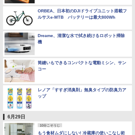
ORBEA、日本初のDJIドライブユニット搭載フ
ルサスe-MTB バッテリーは最大800Wh
Dreame、清潔な水で拭き続けるロボット掃除
機
筒縫いもできるコンパクトな電動ミシン、サン
コー
レノア「すすぎ消臭剤」無臭タイプの防臭力ア
ップ
6月29日
10分こそうじ
もう食材ムダにしない! 冷蔵庫の使いこなし術