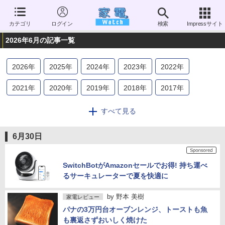
カテゴリ
ログイン
検索
Impressサイト
2026年6月の記事一覧
2026
年
2025
年
2024
年
2023
年
2022
年
2021
年
2020
年
2019
年
2018
年
2017
年
2016
年
2015
年
2014
年
2013
年
2012
年
すべて見る
2011
年
2010
年
2009
年
2008
年
2007
年
6月30日
2006
年
SwitchBotがAmazonセールでお得! 持ち運べ
るサーキュレーターで夏を快適に
by
野本 美樹
家電レビュー
パナの3万円台オーブンレンジ、トーストも魚
も裏返さずおいしく焼けた