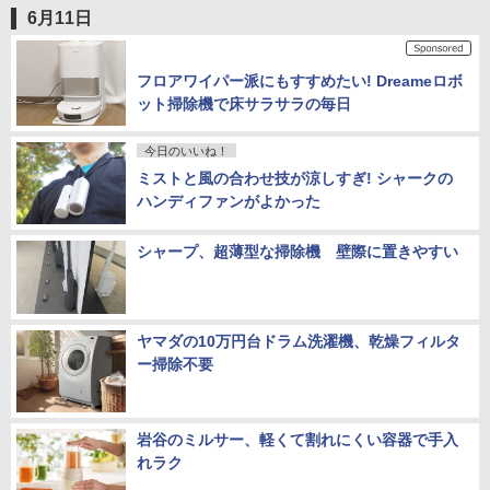
6月11日
フロアワイパー派にもすすめたい! Dreameロボ
ット掃除機で床サラサラの毎日
今日のいいね！
ミストと風の合わせ技が涼しすぎ! シャークの
ハンディファンがよかった
シャープ、超薄型な掃除機 壁際に置きやすい
ヤマダの10万円台ドラム洗濯機、乾燥フィルタ
ー掃除不要
岩谷のミルサー、軽くて割れにくい容器で手入
れラク