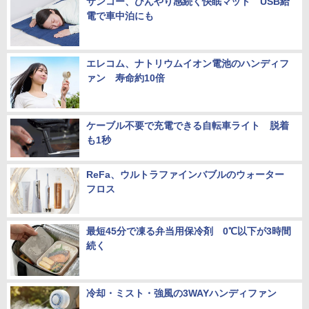
サンコー、ひんやり感続く快眠マット USB給
電で車中泊にも
エレコム、ナトリウムイオン電池のハンディフ
ァン 寿命約10倍
ケーブル不要で充電できる自転車ライト 脱着
も1秒
ReFa、ウルトラファインバブルのウォーター
フロス
最短45分で凍る弁当用保冷剤 0℃以下が3時間
続く
冷却・ミスト・強風の3WAYハンディファン