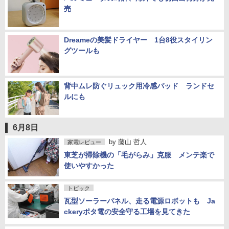
売
Dreameの美髪ドライヤー 1台8役スタイリン
グツールも
背中ムレ防ぐリュック用冷感パッド ランドセ
ルにも
6月8日
by
藤山 哲人
家電レビュー
東芝が掃除機の「毛がらみ」克服 メンテ楽で
使いやすかった
トピック
瓦型ソーラーパネル、走る電源ロボットも Ja
ckeryポタ電の安全守る工場を見てきた