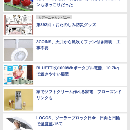
ンもほっこりだった
カデーニャカンパニー
第392回：おたのしみ防災グッズ
3COINS、天井から風吹くファン付き照明 工
事不要
BLUETTIの1000Whポータブル電源、10.7kg
で置きやすい縦型
家でソフトクリーム作れる家電 フローズンド
リンクも
LOGOS、ソーラーブロック日傘 日向と日陰
で温度差-15℃