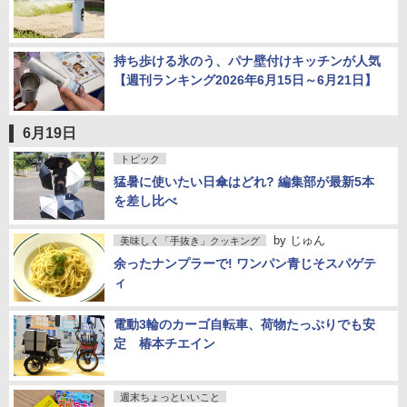
持ち歩ける氷のう、パナ壁付けキッチンが人気
【週刊ランキング2026年6月15日～6月21日】
6月19日
トピック
猛暑に使いたい日傘はどれ? 編集部が最新5本
を差し比べ
by
じゅん
美味しく「手抜き」クッキング
余ったナンプラーで! ワンパン青じそスパゲテ
ィ
電動3輪のカーゴ自転車、荷物たっぷりでも安
定 椿本チエイン
週末ちょっといいこと