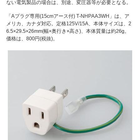
ない電気製品の場合は、別途、変圧器等が必要となる。
「Aプラグ専用(15cmアース付) T-NHPAA3WH」は、ア
メリカ、カナダ対応。定格125V/15A、本体サイズは、2
6.5×29.5×26mm(幅×奥行き×高さ)、本体質量は約26g。
価格は、800円(税抜)。