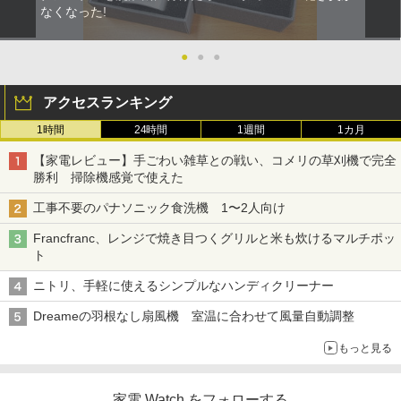
なくなった!
●
●
●
アクセスランキング
1時間
24時間
1週間
1カ月
【家電レビュー】手ごわい雑草との戦い、コメリの草刈機で完全
勝利 掃除機感覚で使えた
工事不要のパナソニック食洗機 1〜2人向け
Francfranc、レンジで焼き目つくグリルと米も炊けるマルチポッ
ト
ニトリ、手軽に使えるシンプルなハンディクリーナー
Dreameの羽根なし扇風機 室温に合わせて風量自動調整
もっと見る
家電 Watch をフォローする