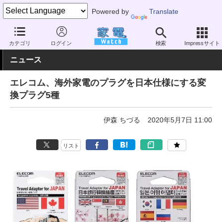
Powered by
Translate
家電 Watch
生活家電
電池・タップ
その他
カテゴリ
ログイン
検索
Impressサイト
ニュース
エレコム、海外家電のプラグを日本仕様にする変
換プラグ5種
伊森 ちづる
2020年5月7日 11:00
リスト