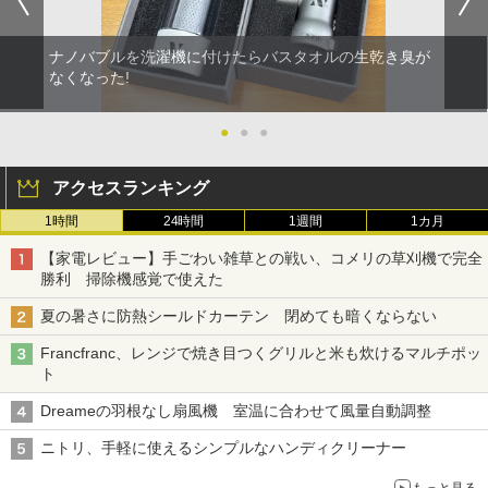
ナノバブルを洗濯機に付けたらバスタオルの生乾き臭が
なくなった!
●
●
●
アクセスランキング
1時間
24時間
1週間
1カ月
【家電レビュー】手ごわい雑草との戦い、コメリの草刈機で完全
勝利 掃除機感覚で使えた
夏の暑さに防熱シールドカーテン 閉めても暗くならない
Francfranc、レンジで焼き目つくグリルと米も炊けるマルチポッ
ト
Dreameの羽根なし扇風機 室温に合わせて風量自動調整
ニトリ、手軽に使えるシンプルなハンディクリーナー
もっと見る