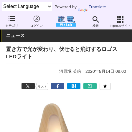
Powered by
Translate
家電 Watch
生活家電
照明器具
懐中電灯
カテゴリ
ログイン
検索
Impressサイト
ニュース
置き方で光が変わり、伏せると消灯するロゴス
LEDライト
河原塚 英信
2020年5月14日 09:00
リスト