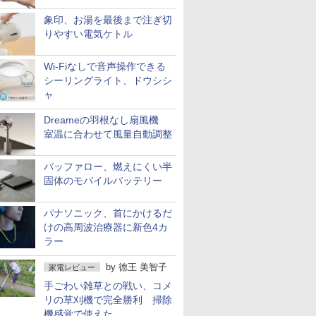
象印、お湯を最後まで注ぎ切
りやすい電気ケトル
Wi-Fiなしで音声操作できる
シーリングライト、ドウシシ
ャ
Dreameの羽根なし扇風機
室温に合わせて風量自動調整
バッファロー、燃えにくい半
固体のモバイルバッテリー
パナソニック、首にかけるだ
けの高周波治療器に新色4カ
ラー
by
徳王 美智子
家電レビュー
手ごわい雑草との戦い、コメ
リの草刈機で完全勝利 掃除
機感覚で使えた