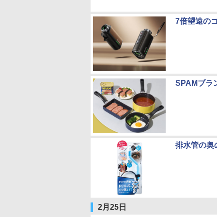
7倍望遠のゴ
SPAMブ
排水管の奥
2月25日