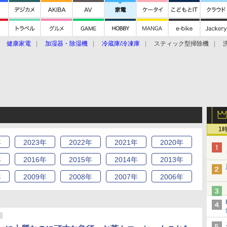
健康家電
加湿器・除湿機
冷蔵庫/冷凍庫
スティック型掃除機
扇風機
オーブン・電子レンジ
スマートハウス
掃除機
家事家電
ke大賞2019】
CES 2020
1
年
2023
年
2022
年
2021
年
2020
年
年
2016
年
2015
年
2014
年
2013
年
年
2009
年
2008
年
2007
年
2006
年