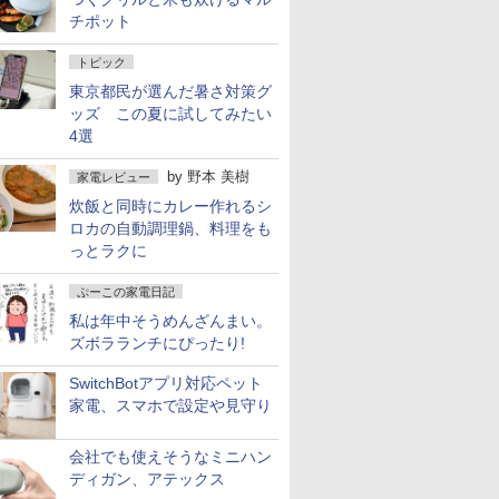
チポット
トピック
東京都民が選んだ暑さ対策グ
ッズ この夏に試してみたい
4選
by
野本 美樹
家電レビュー
炊飯と同時にカレー作れるシ
ロカの自動調理鍋、料理をも
っとラクに
ぷーこの家電日記
私は年中そうめんざんまい。
ズボラランチにぴったり!
SwitchBotアプリ対応ペット
家電、スマホで設定や見守り
会社でも使えそうなミニハン
ディガン、アテックス