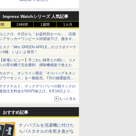
Impress Watchシリーズ 人気記事
時間
24時間
1週間
1カ月
ユニクロ、今日から「お盆特別セール」。涼感
シアサッカーワンピース待望値下げ、撥水ギア
ショーツは1990円に
ミスド「Mrs. GREEN APPLE」のコラボドーナ
ツ4種、いよいよ発売！
【家電レビュー】手ごわい雑草との戦い、コメ
リの草刈機で完全勝利 掃除機感覚で使えた
カルディ、オンライン限定「ネコバッグ＆タン
ブラーセット」を一般販売。7月の抽選販売の
当選無効分
マクドナルド、マックデリバリーの朝マックの
最低注文料金が500円値上げ。8月18日より
1,500円から受付
もっと見る
おすすめ記事
ナノバブルを洗濯機に付けた
らバスタオルの生乾き臭がな