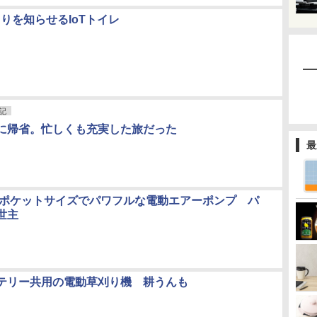
詰まりを知らせるIoTトイレ
記
に帰省。忙しくも充実した旅だった
最
軽量ポケットサイズでパワフルな電動エアーポンプ パ
世主
テリー共用の電動草刈り機 耕うんも