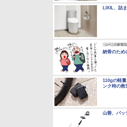
LIXIL、
ぷーこの家電日
納骨のため
110gの
ンク時の救
山善、バッ