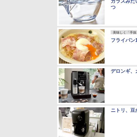
ガラスみた
つ
美味しく「手抜
フライパン
デロンギ、
ニトリ、豆