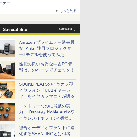
ーナー
もっと見る
Special Site
Amazon プライムデー過去最
安! Anker注目プロジェクタ
ー3モデルを使ってみた
性能の良いお得な中古PC情
報はこのページでチェック！
SOUNDPEATSのイヤカフ型
イヤフォン「UU2イヤーカ
フ」をイヤカフマニアが語る
エントリーなのに脅威の実
力!「Osprey」Noble Audioワ
イヤレスイヤフォン4機種を
一気に聴く
総合オーディオブランドに進
化するSHANLINGとは何者