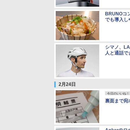
BRUNO
でも導入し
シマノ、L
人と通話で
2月24日
今日のいいね！
裏面まで宛