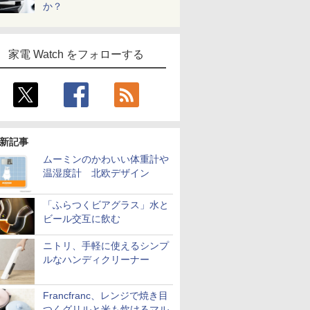
か？
家電 Watch をフォローする
新記事
ムーミンのかわいい体重計や
温湿度計 北欧デザイン
「ふらつくビアグラス」水と
ビール交互に飲む
ニトリ、手軽に使えるシンプ
ルなハンディクリーナー
Francfranc、レンジで焼き目
つくグリルと米も炊けるマル