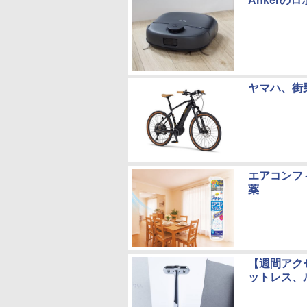
Anker
ヤマハ、街
エアコンフ
薬
【週間アク
ットレス、ル