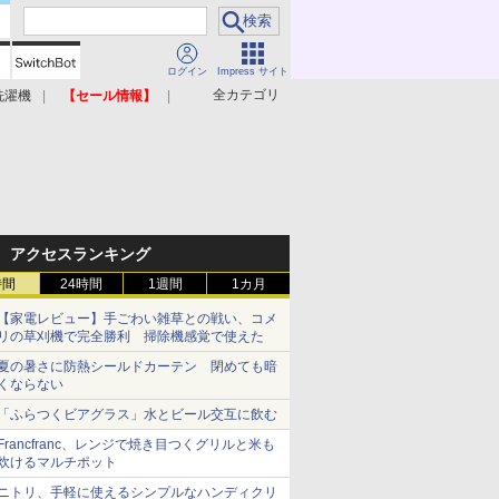
ログイン
Impress サイト
全カテゴリ
洗濯機
【セール情報】
照明器具
美容家電
アクセスランキング
時間
24時間
1週間
1カ月
【家電レビュー】手ごわい雑草との戦い、コメ
リの草刈機で完全勝利 掃除機感覚で使えた
夏の暑さに防熱シールドカーテン 閉めても暗
くならない
「ふらつくビアグラス」水とビール交互に飲む
Francfranc、レンジで焼き目つくグリルと米も
炊けるマルチポット
ニトリ、手軽に使えるシンプルなハンディクリ