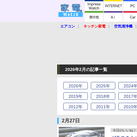
エアコン
キッチン家電
空気清浄機
炊飯器
ロボット掃除機
暖房器具
業界動向
【家電大賞2019】
【e-bi
2026年2月の記事一覧
2026
年
2025
年
2024
2019
年
2018
年
2017
2012
年
2011
年
2010
2月27日
今日のいいね！