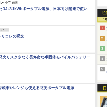
by
小寺 信良
たDJIの1kWhポータブル電源、日本向け開発で使い
1
パニー
：トリコレの呪文
発火リスク少なく長寿命な半固体モバイルバッテリー
y、冷蔵庫やレンジも使える防災ポータブル電源