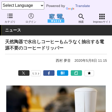
Powered by
Translate
家電 Watch
その他・家電
雑貨
キッチン雑貨
カテゴリ
ログイン
検索
Impressサイト
ニュース
天然陶器で水出しコーヒーもムラなく抽出する電
源不要のコーヒードリッパー
西村 夢音
2020年5月8日 11:15
リスト