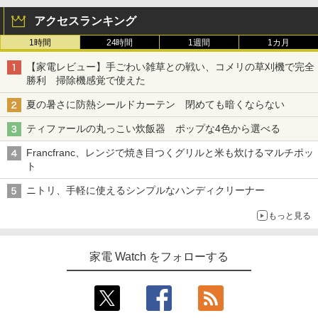
アクセスランキング
1時間
24時間
1週間
1カ月
【家電レビュー】手ごわい雑草との戦い、コメリの草刈機で完全
勝利 掃除機感覚で使えた
夏の暑さに防熱シールドカーテン 閉めても暗くならない
ティファールの丸っこい炊飯器 ポップな4色から選べる
Francfranc、レンジで焼き目つくグリルと米も炊けるマルチポッ
ト
ニトリ、手軽に使えるシンプルなハンディクリーナー
もっと見る
家電 Watch をフォローする