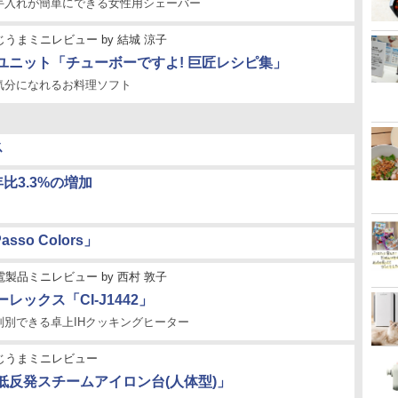
手入れが簡単にできる女性用シェーバー
じうまミニレビュー
by
結城 涼子
ユニット「チューボーですよ! 巨匠レシピ集」
気分になれるお料理ソフト
ス
比3.3%の増加
so Colors」
電製品ミニレビュー
by
西村 敦子
ーレックス「CI-J1442」
判別できる卓上IHクッキングヒーター
じうまミニレビュー
低反発スチームアイロン台(人体型)」