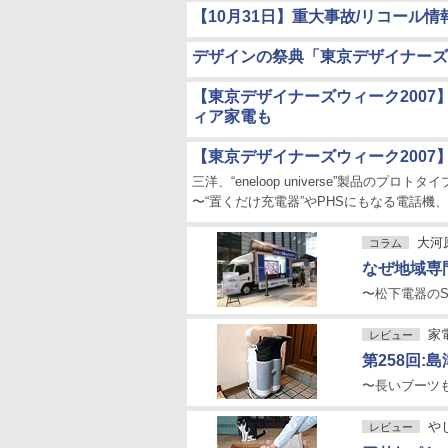
【10月31日】重大事故/リコール情
デザインの祭典「東京デザイナーズウ
【東京デザイナーズウィーク2007
ィア家電も
【東京デザイナーズウィーク2007
三洋、“eneloop universe”製品のプロトタ
〜“置くだけ充電器”やPHSにもなる電話機
大河
コラム
なぜ地域専
〜松下電器の
家
レビュー
第258回:
〜長いブーツ
や
レビュー