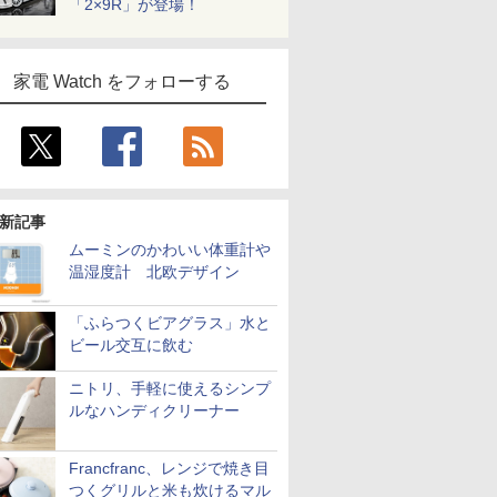
「2×9R」が登場！
家電 Watch をフォローする
新記事
ムーミンのかわいい体重計や
温湿度計 北欧デザイン
「ふらつくビアグラス」水と
ビール交互に飲む
ニトリ、手軽に使えるシンプ
ルなハンディクリーナー
Francfranc、レンジで焼き目
つくグリルと米も炊けるマル