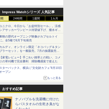
Impress Watchシリーズ 人気記事
時間
24時間
1週間
1カ月
ユニクロ、今日から「お盆特別セール」。涼感
シアサッカーワンピース待望値下げ、撥水ギア
ショーツは1990円に
東映の歴代オープニング映像がカプセルトイ
に。全5種で8月下旬発売
カルディ、オンライン限定「ネコバッグ＆タン
ブラーセット」を一般販売。7月の抽選販売の
当選無効分
【家電レビュー】手ごわい雑草との戦い、コメ
リの草刈機で完全勝利 掃除機感覚で使えた
スターバックス、横浜に“文化財カフェ”8月10日
オープン
もっと見る
おすすめ記事
ナノバブルを洗濯機に付けた
らバスタオルの生乾き臭がな
くなった!