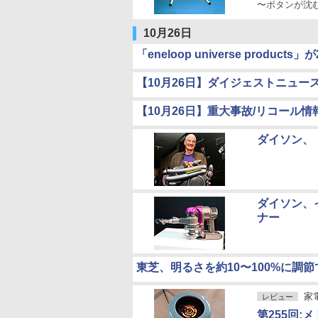
〜ボタンが沈
10月26日
「eneloop universe prod
【10月26日】ダイジェストニュー
【10月26日】重大事故/リコール情
ダイソン、
ダイソン、
ナー
東芝、明るさを約10〜100%に調節
家
レビュー
第255回: