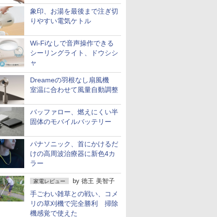
象印、お湯を最後まで注ぎ切
りやすい電気ケトル
Wi-Fiなしで音声操作できる
シーリングライト、ドウシシ
ャ
Dreameの羽根なし扇風機
室温に合わせて風量自動調整
バッファロー、燃えにくい半
固体のモバイルバッテリー
パナソニック、首にかけるだ
けの高周波治療器に新色4カ
ラー
by
徳王 美智子
家電レビュー
手ごわい雑草との戦い、コメ
リの草刈機で完全勝利 掃除
機感覚で使えた