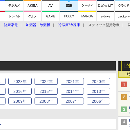
健康家電
加湿器・除湿機
冷蔵庫/冷凍庫
スティック型掃除機
扇風機
オーブン・電子レンジ
スマートハウス
掃除機
家事家電
ke大賞2019】
CES 2020
1
年
2023
年
2022
年
2021
年
2020
年
年
2016
年
2015
年
2014
年
2013
年
年
2009
年
2008
年
2007
年
2006
年
ス