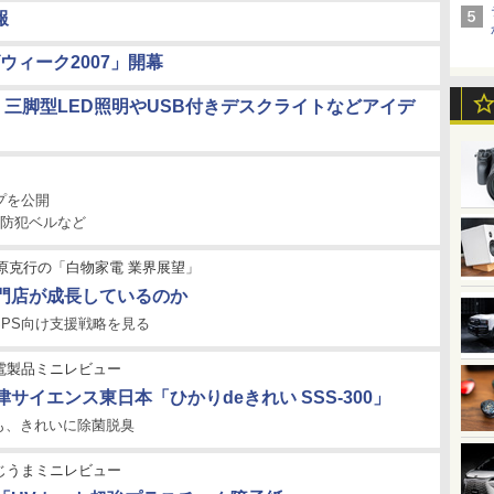
報
ィーク2007」開幕
】三脚型LED照明やUSB付きデスクライトなどアイデ
】
イプを公開
、防犯ベルなど
原克行の「白物家電 業界展望」
門店が成長しているのか
SPS向け支援戦略を見る
電製品ミニレビュー
島津サイエンス東日本「ひかりdeきれい SSS-300」
も、きれいに除菌脱臭
じうまミニレビュー