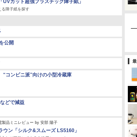
「UVカット超強プラスチック障子紙」
える障子紙を探す
ス
を公開
最
、“コンビニ派”向けの小型冷蔵庫
などで減益
電製品ミニレビュー
by
安部 陽子
ブラウン「シルク&スムーズ LS5160」