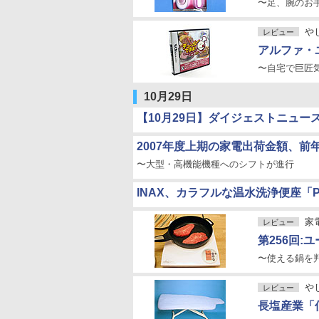
〜足、腕のお
や
レビュー
アルファ・
〜自宅で巨匠
10月29日
【10月29日】ダイジェストニュー
2007年度上期の家電出荷金額、前年
〜大型・高機能機種へのシフトが進行
INAX、カラフルな温水洗浄便座「Pas
家
レビュー
第256回:ユ
〜使える鍋を
や
レビュー
長塩産業「