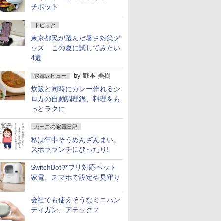
チポット
トピック
東京都民が選んだ暑さ対策グ
ッズ この夏に試してみたい
4選
by
野本 美樹
家電レビュー
炊飯と同時にカレー作れるシ
ロカの自動調理鍋、料理をも
っとラクに
ぷーこの家電日記
私は年中そうめんざんまい。
ズボラランチにぴったり!
SwitchBotアプリ対応ペット
家電、スマホで設定や見守り
会社でも使えそうなミニハン
ディガン、アテックス