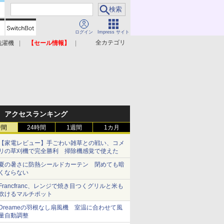
ログイン
Impress サイト
全カテゴリ
洗濯機
【セール情報】
照明器具
美容家電
アクセスランキング
時間
24時間
1週間
1カ月
【家電レビュー】手ごわい雑草との戦い、コメ
リの草刈機で完全勝利 掃除機感覚で使えた
夏の暑さに防熱シールドカーテン 閉めても暗
くならない
Francfranc、レンジで焼き目つくグリルと米も
炊けるマルチポット
Dreameの羽根なし扇風機 室温に合わせて風
量自動調整