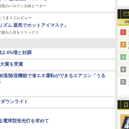
囲気のハロゲン火鉢ヒーター
じうまミニレビュー
1
リズム 蒸気でホットアイマスク」
で疲れた目をリラックス
2.4%増と好調
大賞を受賞
加湿/除湿機能で省エネ運転ができるエアコン「うる
」
Dダウンライト
る電球型蛍光灯を求めて