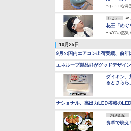
〜レトロな雰
や
レビュー
花王「めぐ
〜40℃の蒸気
10月25日
9月の国内エアコン出荷実績、前年比
エネループ製品群がグッドデザイン
ダイキン、
るとさらら
ナショナル、高出力LED搭載のLE
【特別企画】
食卓で映え