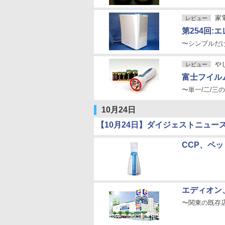
家
レビュー
第254回:
〜シンプルだ
や
レビュー
富士フイルム
〜単一/二/三
10月24日
【10月24日】ダイジェストニュー
CCP、ペ
エディオン
〜関東の既存