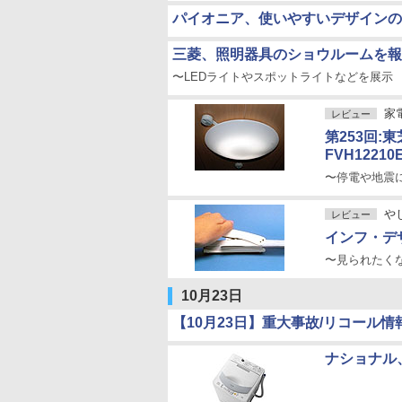
パイオニア、使いやすいデザインの
三菱、照明器具のショウルームを報
〜LEDライトやスポットライトなどを展示
家
レビュー
第253回:
FVH1221
〜停電や地震
や
レビュー
インフ・デ
〜見られたく
10月23日
【10月23日】重大事故/リコール情
ナショナル