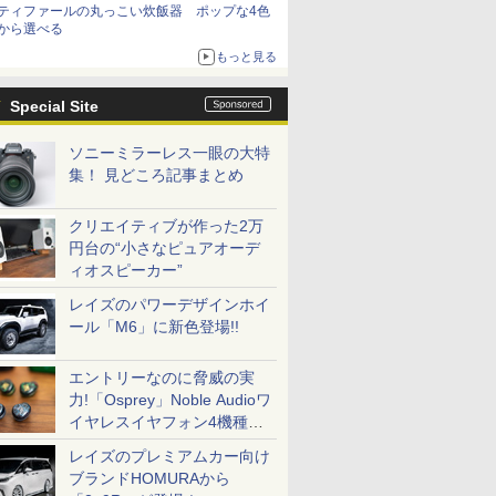
ティファールの丸っこい炊飯器 ポップな4色
から選べる
もっと見る
Special Site
ソニーミラーレス一眼の大特
集！ 見どころ記事まとめ
クリエイティブが作った2万
円台の“小さなピュアオーデ
ィオスピーカー”
レイズのパワーデザインホイ
ール「M6」に新色登場!!
エントリーなのに脅威の実
力!「Osprey」Noble Audioワ
イヤレスイヤフォン4機種を
一気に聴く
レイズのプレミアムカー向け
ブランドHOMURAから