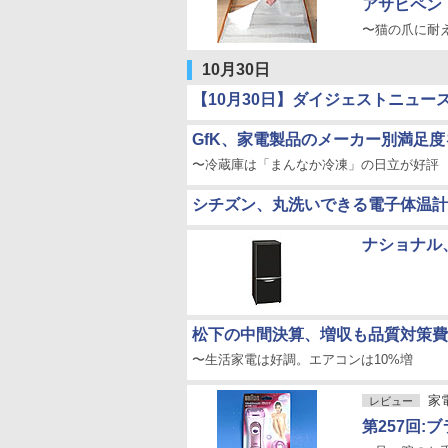
アサヒペン
〜猫の爪に耐
10月30日
【10月30日】ダイジェストニュー
GfK、家電製品のメーカー別満足度
〜冷蔵庫は「まんなか冷凍」の日立が好評
シチズン、丸洗いできる電子体温計
ナショナル
松下の中間決算、増収も品質対策費
〜生活家電は好調。エアコンは10%増
家
レビュー
第257回: