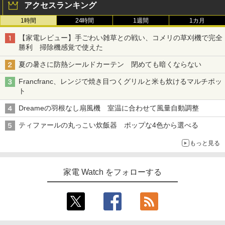
アクセスランキング
1時間
24時間
1週間
1カ月
【家電レビュー】手ごわい雑草との戦い、コメリの草刈機で完全
勝利 掃除機感覚で使えた
夏の暑さに防熱シールドカーテン 閉めても暗くならない
Francfranc、レンジで焼き目つくグリルと米も炊けるマルチポッ
ト
Dreameの羽根なし扇風機 室温に合わせて風量自動調整
ティファールの丸っこい炊飯器 ポップな4色から選べる
もっと見る
家電 Watch をフォローする