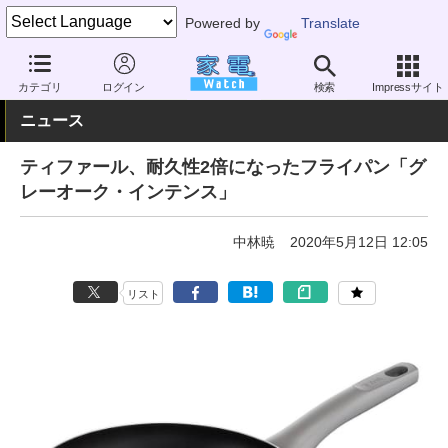
Powered by
Translate
家電 Watch
その他・家電
雑貨
キッチン雑貨
カテゴリ
ログイン
検索
Impressサイト
ニュース
ティファール、耐久性2倍になったフライパン「グ
レーオーク・インテンス」
中林暁
2020年5月12日 12:05
リスト