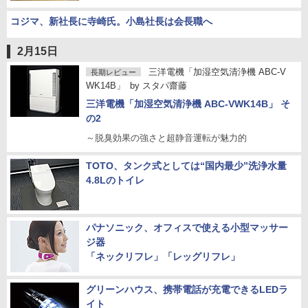
コジマ、新社長に寺崎氏。小島社長は会長職へ
2月15日
三洋電機「加湿空気清浄機 ABC-V
長期レビュー
WK14B」
by
スタパ齋藤
三洋電機「加湿空気清浄機 ABC-VWK14B」 そ
の2
～脱臭効果の強さと超静音運転が魅力的
TOTO、タンク式としては“国内最少”洗浄水量
4.8Lのトイレ
パナソニック、オフィスで使える小型マッサー
ジ器
「ネックリフレ」「レッグリフレ」
グリーンハウス、携帯電話が充電できるLEDラ
イト