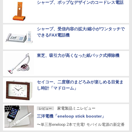
シャープ、ポップなデザインのコードレス電話
シャープ、受信内容の拡大/縮小がワンタッチで
できるFAX電話機
東芝、吸引力が高くなった紙パック式掃除機
セイコー、二度寝のまどろみが楽しめる目覚ま
し時計「マドローム」
家電製品ミニレビュー
レビュー
三洋電機「eneloop stick booster」
〜単三形eneloop 2本で充電! モバイル電源の新定番