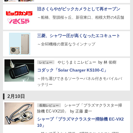
旧さくらやがビックカメラとして再オープン
～船橋、聖蹟桜ヶ丘、新宿東口、相模大野の4店舗
三菱、シャワー圧が高くなったエコキュート
～全60機種の豊富なラインナップ
やじうまミニレビュー
by
林 佑樹
レビュー
コダック「Solar Charger KS100-C」
～持ち運びできるソーラーパネル付きモバイルバ
ッテリー
2月10日
シャープ「プラズマクラスター掃
長期レビュー
除機 EC-VX210」
by
正藤 慶一
シャープ「プラズマクラスター掃除機 EC-VX2
10」