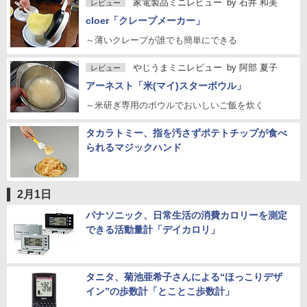
家電製品ミニレビュー
by
石井 和美
レビュー
cloer「クレープメーカー」
～薄いクレープが誰でも簡単にできる
やじうまミニレビュー
by
阿部 夏子
レビュー
アーネスト「米(マイ)スターボウル」
～米研ぎ専用のボウルでおいしいご飯を炊く
タカラトミー、指を汚さずポテトチップが食べ
られるマジックハンド
2月1日
パナソニック、日常生活の消費カロリーを測定
できる活動量計「デイカロリ」
タニタ、菊池亜希子さんによる“ほっこりデザ
イン”の歩数計「とことこ歩数計」