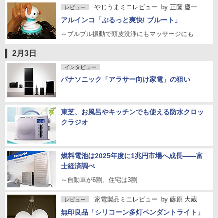
やじうまミニレビュー
by
正藤 慶一
レビュー
アルインコ「ぶるっと爽快! ブルート」
～ブルブル振動で頭皮洗浄にもマッサージにも
2月3日
インタビュー
パナソニック「アラサー向け家電」の狙い
東芝、お風呂やキッチンでも使える防水クロッ
クラジオ
燃料電池は2025年度に1兆円市場へ成長――富
士経済調べ
～自動車が6割、住宅は3割
家電製品ミニレビュー
by
藤原 大蔵
レビュー
無印良品「シリコーン多灯ペンダントライト」