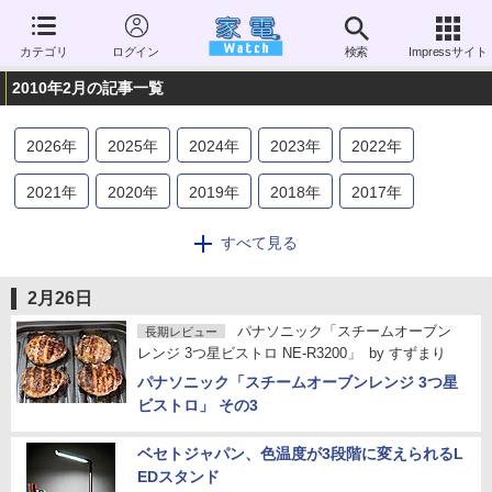
カテゴリ
ログイン
検索
Impressサイト
2010年2月の記事一覧
2026
年
2025
年
2024
年
2023
年
2022
年
2021
年
2020
年
2019
年
2018
年
2017
年
2016
年
2015
年
2014
年
2013
年
2012
年
すべて見る
2011
年
2010
年
2009
年
2008
年
2007
年
2月26日
2006
年
パナソニック「スチームオーブン
長期レビュー
レンジ 3つ星ビストロ NE-R3200」
by
すずまり
パナソニック「スチームオーブンレンジ 3つ星
ビストロ」 その3
ベセトジャパン、色温度が3段階に変えられるL
EDスタンド