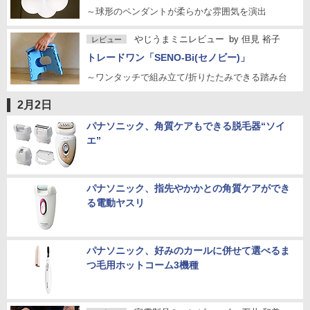
～球形のペンダントが柔らかな雰囲気を演出
やじうまミニレビュー
by
但見 裕子
レビュー
トレードワン「SENO-Bi(セノビー)」
～ワンタッチで組み立て/折りたたみできる踏み台
2月2日
パナソニック、角質ケアもできる脱毛器“ソイ
エ”
パナソニック、指先やかかとの角質ケアができ
る電動ヤスリ
パナソニック、好みのカールに併せて選べるま
つ毛用ホットコーム3機種