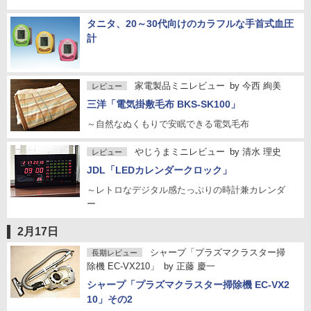
タニタ、20～30代向けのカラフルな手首式血圧
計
家電製品ミニレビュー
by
今西 絢美
レビュー
三洋「電気掛敷毛布 BKS-SK100」
～自然なぬくもりで安眠できる電気毛布
やじうまミニレビュー
by
清水 理史
レビュー
JDL「LEDカレンダークロック」
～レトロなデジタル感たっぷりの時計兼カレンダ
ー
2月17日
シャープ「プラズマクラスター掃
長期レビュー
除機 EC-VX210」
by
正藤 慶一
シャープ「プラズマクラスター掃除機 EC-VX2
10」その2