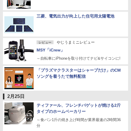
三菱、電気出力が向上した住宅用太陽電池
やじうまミニレビュー
レビュー
MSY「iCrew」
～自転車にiPhoneを取り付けてナビ&サイコンに!
「プラズマクラスターはシャープだけ」のCM
ソングを着うたで無料配信
2月25日
ティファール、フレンチバゲットが焼ける2斤
タイプのホームベーカリー
～食パン1斤の焼き上げ時間が業界最速の2時間36
分