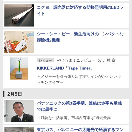
コクヨ、調光器に対応する間接照明用のLEDラ
イト
シー・シー・ピー、新生活向けのコンパクトな
掃除機2機種
やじうまミニレビュー
by
川村 章
レビュー
KIKKERLAND「Tape Timer」
～メジャーを引っ張り出すデザインがかわいいキ
ッチンタイマー
2月5日
パナソニックの第3四半期、連結は赤字も単独
では黒字に
～好調な生活家電、市場占有率は“過去最高”
東京ガス、バルコニーの太陽光で給湯するマン