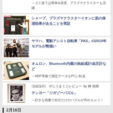
～ゴミ捨ては簡単&清潔、プラズマクラスターも活
躍
シャープ、プラズマクラスターイオンに肌の保
湿効果があることを実証
ヤマハ、電動アシスト自転車「PAS」の2010年
モデルが勢揃い
オムロン、Bluetooth内蔵の体組成計/血圧計な
ど
～HDP準拠で測定データをPCに転送
やじうまミニレビュー
by
林 佑樹
レビュー
テンヨー「ジガゾーパズル」
～好きな画像で自分だけのパズルが作れちゃう！
2月16日