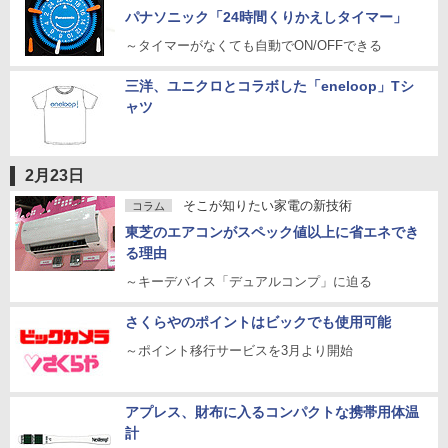
パナソニック「24時間くりかえしタイマー」
～タイマーがなくても自動でON/OFFできる
三洋、ユニクロとコラボした「eneloop」Tシ
ャツ
2月23日
そこが知りたい家電の新技術
コラム
東芝のエアコンがスペック値以上に省エネでき
る理由
～キーデバイス「デュアルコンプ」に迫る
さくらやのポイントはビックでも使用可能
～ポイント移行サービスを3月より開始
アプレス、財布に入るコンパクトな携帯用体温
計