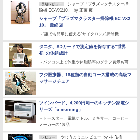
シャープ「プラズマクラスター掃
長期レビュー
除機 EC-VX210」
by
正藤 慶一
シャープ「プラズマクラスター掃除機 EC-VX2
10」 最終回
～“誰でも簡単に使える”サイクロン式掃除機
タニタ、SDカードで測定値を保存する“世界
初”の体組成計
～パソコン上で体重や体脂肪率のグラフ表示も可
フジ医療器、18種類の自動コース搭載の高級マ
ッサージチェア
ツインバード、4,200円均一のキッチン家電シ
リーズ「e-morning」
～トースター、電気ケトル、ミキサー、コーヒー
メーカーの4製品
やじうまミニレビュー
by
林 佑樹
レビュー