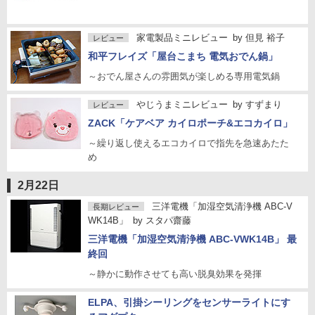
家電製品ミニレビュー
by
但見 裕子
レビュー
和平フレイズ「屋台こまち 電気おでん鍋」
～おでん屋さんの雰囲気が楽しめる専用電気鍋
やじうまミニレビュー
by
すずまり
レビュー
ZACK「ケアベア カイロポーチ&エコカイロ」
～繰り返し使えるエコカイロで指先を急速あたた
め
2月22日
三洋電機「加湿空気清浄機 ABC-V
長期レビュー
WK14B」
by
スタパ齋藤
三洋電機「加湿空気清浄機 ABC-VWK14B」 最
終回
～静かに動作させても高い脱臭効果を発揮
ELPA、引掛シーリングをセンサーライトにす