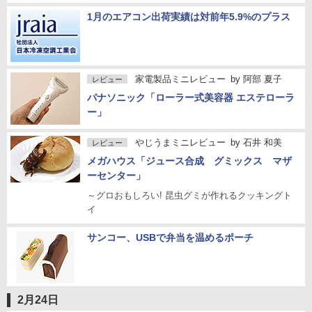
1月のエアコン出荷実績は対前年5.9%のプラス
家電製品ミニレビュー
by
阿部 夏子
レビュー
パナソニック「ローラー式美容器 エステローラ
ー」
やじうまミニレビュー
by
石井 和美
レビュー
メガハウス「ジュース合成 グミックス マザ
ーセンター」
～グロおもしろい! 昆虫グミが作れるクッキングト
イ
サンコー、USBで弁当を温めるポーチ
2月24日