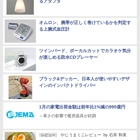
るアダプタ
オムロン、腕帯が正しく巻けているかを判定す
る上腕式血圧計
ツインバード、ボーカルカットでカラオケ気分
が楽しめる防水CDプレーヤー
ブラック&デッカー、日本人が使いやすいデザ
インのインパクトドライバー
1月の家電出荷金額は前年比1%減の995億円
～寒さの影響で暖房器具が好調
やじうまミニレビュー
by
石井 和美
レビュー