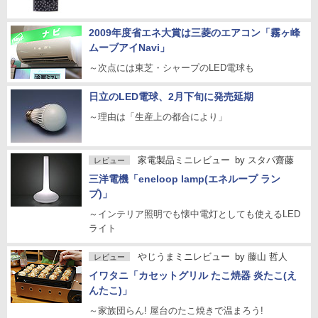
2009年度省エネ大賞は三菱のエアコン「霧ヶ峰
ムーブアイNavi」
～次点には東芝・シャープのLED電球も
日立のLED電球、2月下旬に発売延期
～理由は「生産上の都合により」
家電製品ミニレビュー
by
スタパ齋藤
レビュー
三洋電機「eneloop lamp(エネループ ラン
プ)」
～インテリア照明でも懐中電灯としても使えるLED
ライト
やじうまミニレビュー
by
藤山 哲人
レビュー
イワタニ「カセットグリル たこ焼器 炎たこ(え
んたこ)」
～家族団らん! 屋台のたこ焼きで温まろう!