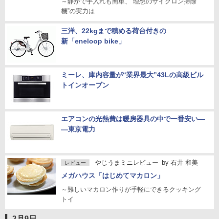
～静かで手入れも簡単、“理想のサイクロン掃除
機”の実力は
三洋、22kgまで積める荷台付きの
新「eneloop bike」
ミーレ、庫内容量が“業界最大”43Lの高級ビル
トインオーブン
エアコンの光熱費は暖房器具の中で一番安い―
―東京電力
やじうまミニレビュー
by
石井 和美
レビュー
メガハウス「はじめてマカロン」
～難しいマカロン作りが手軽にできるクッキング
トイ
2月9日