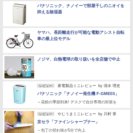
パナソニック、ナノイーで部屋干しのニオイを
抑える除湿器
ヤマハ、長距離走行が可能な電動アシスト自転
車の最上位モデル
ノジマ、白熱電球の取り扱いを全店舗で中止
家電製品ミニレビュー
by
清水 理史
レビュー
パナソニック「ナノイー発生機 F-GME03」
～花粉の季節到来! デスクで自分専用の対策を
やじうまミニレビュー
by
川村 章
レビュー
京セラ「ファインシャープナー」
～包丁の切れ味が5分で向上