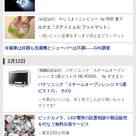
やじうまミニレビュー
by
阿部 夏子
レビュー
ルクエ「スティミュル フットマット」
～洗いにくい足裏をすっきり洗えるブラシマット
冷蔵庫は好調も洗濯機とシェーバーは不調――GfK調査
2月12日
パナソニック「スチームオーブン
長期レビュー
レンジ 3つ星ビストロ NE-R3200」
by
すずまり
パナソニック「スチームオーブンレンジ 3つ星
ビストロ」 その1
～今度のレンジは、水と光でこんがり焼いちゃう
そうです!
ビックカメラ、LED電球の設置相談や製品販売
を行なう無料出張サービス
～東京23区が対象