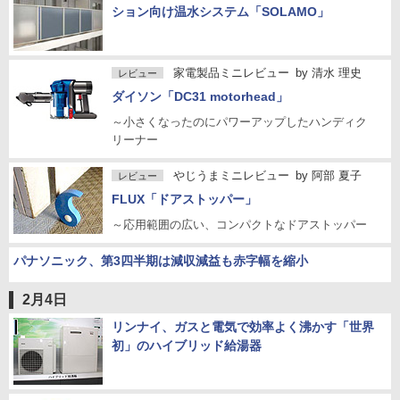
ション向け温水システム「SOLAMO」
家電製品ミニレビュー
by
清水 理史
レビュー
ダイソン「DC31 motorhead」
～小さくなったのにパワーアップしたハンディク
リーナー
やじうまミニレビュー
by
阿部 夏子
レビュー
FLUX「ドアストッパー」
～応用範囲の広い、コンパクトなドアストッパー
パナソニック、第3四半期は減収減益も赤字幅を縮小
2月4日
リンナイ、ガスと電気で効率よく沸かす「世界
初」のハイブリッド給湯器