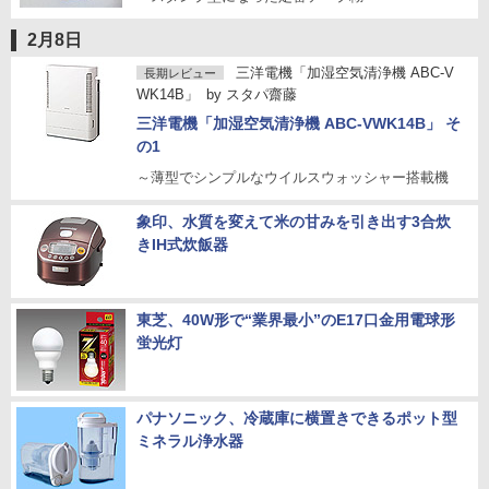
2月8日
三洋電機「加湿空気清浄機 ABC-V
長期レビュー
WK14B」
by
スタパ齋藤
三洋電機「加湿空気清浄機 ABC-VWK14B」 そ
の1
～薄型でシンプルなウイルスウォッシャー搭載機
象印、水質を変えて米の甘みを引き出す3合炊
きIH式炊飯器
東芝、40W形で“業界最小”のE17口金用電球形
蛍光灯
パナソニック、冷蔵庫に横置きできるポット型
ミネラル浄水器