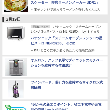
スケーター「即席ラーメンメーカー UDR1」
～電子レンジで袋入りラーメンが作れるどんぶり
2月19日
パナソニック「スチームオーブン
長期レビュー
レンジ 3つ星ビストロ NE-R3200」
by
すずまり
パナソニック「スチームオーブンレンジ 3つ星
ビストロ NE-R3200」 その2
～痒いところに手が届くあたため機能に感動
オムロン、グラフ表示でダイエットのモチベー
ションを維持する体組成計
ツインバード、吸引力を維持するサイクロン式
掃除機
4月からの新エコポイント、省エネ電球や充電
池の交換レートが半分に