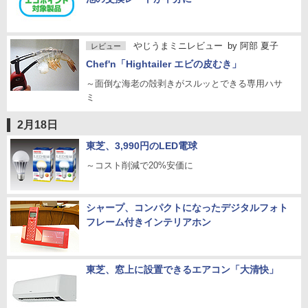
やじうまミニレビュー
by
阿部 夏子
レビュー
Chef'n「Hightailer エビの皮むき」
～面倒な海老の殻剥きがスルッとできる専用ハサ
ミ
2月18日
東芝、3,990円のLED電球
～コスト削減で20%安価に
シャープ、コンパクトになったデジタルフォト
フレーム付きインテリアホン
東芝、窓上に設置できるエアコン「大清快」