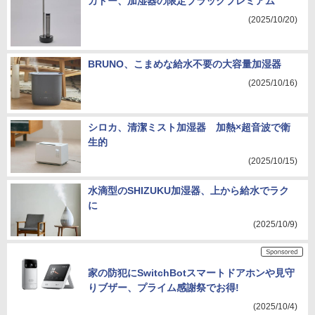
カドー、加湿器の限定ブラックプレミアム
(2025/10/20)
BRUNO、こまめな給水不要の大容量加湿器
(2025/10/16)
シロカ、清潔ミスト加湿器 加熱×超音波で衛
生的
(2025/10/15)
水滴型のSHIZUKU加湿器、上から給水でラク
に
(2025/10/9)
家の防犯にSwitchBotスマートドアホンや見守
りブザー、プライム感謝祭でお得!
(2025/10/4)