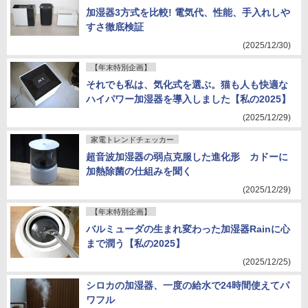
加湿器3方式を比較! 電気代、性能、手入れしや
すさ徹底検証
(2025/12/30)
【年末特別企画】
それでも私は、気化式を選ぶ。猫も人も快適な
ハイパワー加湿器を導入しました【私の2025】
(2025/12/29)
家電トレンドチェッカー
超音波加湿器の弱点克服した進化形 カドーに
加熱除菌の仕組みを聞く
(2025/12/29)
【年末特別企画】
バルミューダの生まれ変わった加湿器Rainに心
まで潤う【私の2025】
(2025/12/25)
シロカの加湿器、一度の給水で24時間使えてパ
ワフル