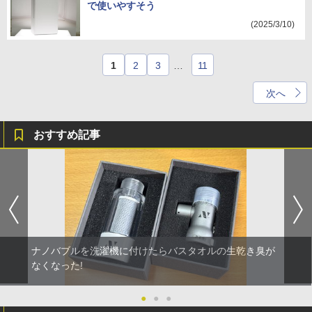
で使いやすそう
(2025/3/10)
1
2
3
…
11
次へ
おすすめ記事
ナノバブルを洗濯機に付けたらバスタオルの生乾き臭が
なくなった!
●
●
●