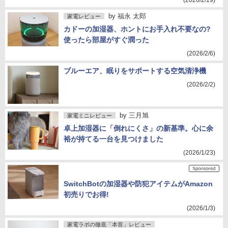
(2026/2/19)
by
福永 太郎
家電レビュー
カドーの加湿器、ホントにお手入れ不要なの?
使ったら部屋がすぐ潤った
(2026/2/6)
ブルーエア、眠りをサポートする空気清浄機
(2026/2/2)
by
三月旭
家電ミニレビュー
卓上加湿器に「倒れにくさ」の新基準。心に余
裕が持てる一台を見つけました
(2026/1/23)
SwitchBotの加湿器や防犯アイテムがAmazon
初売りでお得!
(2026/1/3)
家電ラボの徹底「本音」レビュー