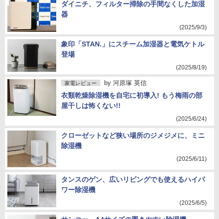
ダイニチ、フィルター掃除の手間なくした加湿
器
(2025/9/3)
象印「STAN.」にスチーム加湿器と電気ケトル
登場
(2025/8/19)
by
河原塚 英信
家電レビュー
衣類乾燥除湿機を自宅に初導入! もう梅雨の部
屋干しは怖くない!!
(2025/6/24)
クローゼットなど狭い場所のジメジメに、ミニ
除湿機
(2025/6/11)
タンスのゲン、広いリビングでも使えるハイパ
ワー除湿機
(2025/6/5)