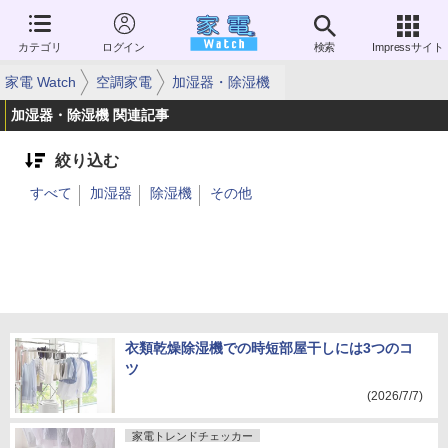
カテゴリ
ログイン
検索
Impressサイト
家電 Watch
空調家電
加湿器・除湿機
加湿器・除湿機 関連記事
絞り込む
すべて
加湿器
除湿機
その他
衣類乾燥除湿機での時短部屋干しには3つのコ
ツ
(2026/7/7)
家電トレンドチェッカー