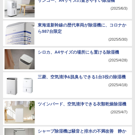
サンコー、A4サイズの置きやすい除湿機
(2025/6/3)
東海道新幹線の歴代車両が除湿機に、コロナか
ら987台限定
(2025/5/30)
シロカ、A4サイズの場所にも置ける除湿機
(2025/4/28)
三菱、空気清浄&脱臭もできる1台3役の除湿機
(2025/4/18)
ツインバード、空気清浄できる衣類乾燥除湿機
(2025/4/7)
シャープ除湿機は騒音と排水の不満改善 静か