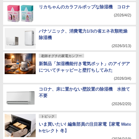
リカちゃんのカラフルポップな除湿機 コロナ
(2026/4/2)
パナソニック、消費電力1/3の省エネ衣類乾燥
除湿機
(2026/3/13)
老師オグチの家電カンフー
新製品「加湿機能付き電気ポット」のアイデア
についてチャッピーと壁打ちしてみた
(2026/3/4)
コロナ、床に置かない壁設置の除湿機 水捨て
不要
(2026/2/20)
トピック
いま買いたい! 編集部員の注目家電【家電 Watc
hセレクト 冬】