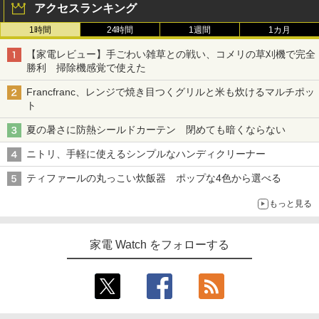
アクセスランキング
1時間
24時間
1週間
1カ月
【家電レビュー】手ごわい雑草との戦い、コメリの草刈機で完全
勝利 掃除機感覚で使えた
Francfranc、レンジで焼き目つくグリルと米も炊けるマルチポッ
ト
夏の暑さに防熱シールドカーテン 閉めても暗くならない
ニトリ、手軽に使えるシンプルなハンディクリーナー
ティファールの丸っこい炊飯器 ポップな4色から選べる
もっと見る
家電 Watch をフォローする