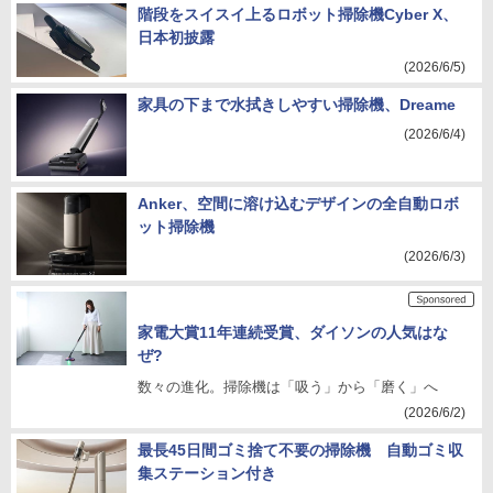
階段をスイスイ上るロボット掃除機Cyber X、
日本初披露
(2026/6/5)
家具の下まで水拭きしやすい掃除機、Dreame
(2026/6/4)
Anker、空間に溶け込むデザインの全自動ロボ
ット掃除機
(2026/6/3)
家電大賞11年連続受賞、ダイソンの人気はな
ぜ?
数々の進化。掃除機は「吸う」から「磨く」へ
(2026/6/2)
最長45日間ゴミ捨て不要の掃除機 自動ゴミ収
集ステーション付き