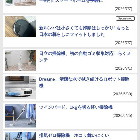
ー割引! スマートホームを手軽に
(2026/7/7)
新ルンバは小さくても掃除はしっかり! もっと
日本の暮らしにフィットしました
(2026/7/7)
日立の掃除機、初の自動ゴミ収集対応 らくメ
ンテ
(2026/7/1)
Dreame、清潔な水で拭き続けるロボット掃除
機
(2026/6/30)
ツインバード、1kgを切る軽い掃除機
(2026/6/25)
排気ゼロ掃除機 ホコリ舞いにくい