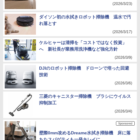
(2026/3/23)
ダイソン初の水拭きロボット掃除機 温水で汚
れ落とす
(2026/3/17)
ケルヒャーは清掃を「コストではなく投資」
へ 新社長が業務用洗浄機など強化方針
(2026/3/9)
DJIのロボット掃除機 ドローンで培った回避
技術
(2026/3/6)
三菱のキャニスター掃除機 ブラシにウイルス
抑制加工
(2026/3/4)
壁際0mm攻めるDreame水拭き掃除機 床に落
ちたスパゲティも一発キレイに