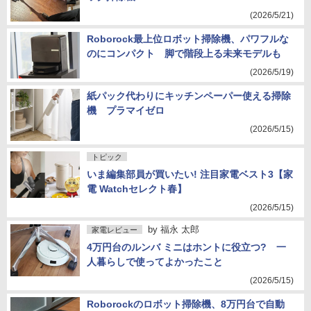
(2026/5/21)
Roborock最上位ロボット掃除機、パワフルな
のにコンパクト 脚で階段上る未来モデルも
(2026/5/19)
紙パック代わりにキッチンペーパー使える掃除
機 プラマイゼロ
(2026/5/15)
トピック
いま編集部員が買いたい! 注目家電ベスト3【家
電 Watchセレクト春】
(2026/5/15)
by
福永 太郎
家電レビュー
4万円台のルンバ ミニはホントに役立つ? 一
人暮らしで使ってよかったこと
(2026/5/15)
Roborockのロボット掃除機、8万円台で自動