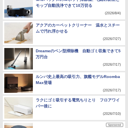
モップ自動洗浄できて10万切る
(2026/8/4)
アクアのカーペットクリーナー 温水とスチー
ムで汚れ浮かせる
(2026/7/27)
Dreameのペン型掃除機 自動ゴミ収集できて5
万円台
(2026/7/17)
ルンバ史上最高の吸引力、旗艦モデルRoomba
Max登場
(2026/7/17)
ラクにゴミ吸引する電気ちりとり フロアワイ
パー後に
(2026/7/10)