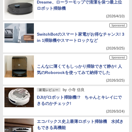
Dreame、ローラーモップで清潔を保つ最上位
ロボット掃除機
(2026/4/10)
SwitchBotのスマート家電がお得なチャンス! 3
in 1掃除機やスマートロックなど
(2026/3/25)
こんなに薄くてもしっかり掃除できて静か! 人
気のRoborockを使ってみて納得でした
(2026/3/25)
by
小寺 信良
家電レビュー
DJIがロボット掃除機!? ちゃんとキレイにで
きるのかチェック!
(2026/3/24)
エコバックス史上最薄ロボット掃除機 水拭き
もできる高機能