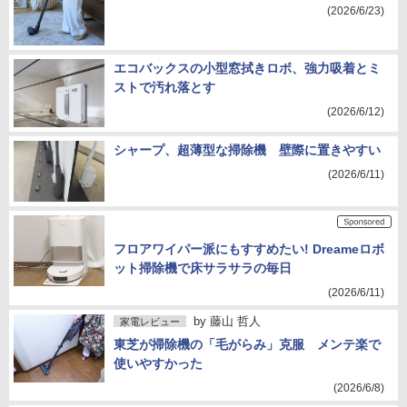
(2026/6/23)
エコバックスの小型窓拭きロボ、強力吸着とミ
ストで汚れ落とす
(2026/6/12)
シャープ、超薄型な掃除機 壁際に置きやすい
(2026/6/11)
フロアワイパー派にもすすめたい! Dreameロボ
ット掃除機で床サラサラの毎日
(2026/6/11)
by
藤山 哲人
家電レビュー
東芝が掃除機の「毛がらみ」克服 メンテ楽で
使いやすかった
(2026/6/8)