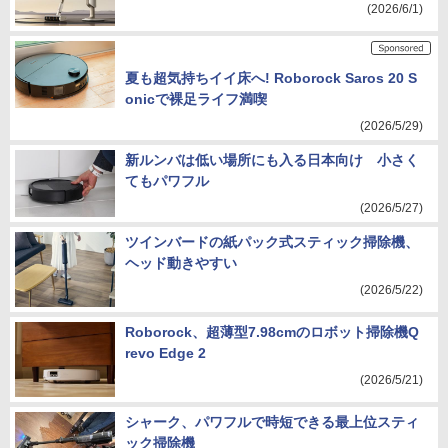
(2026/6/1)
夏も超気持ちイイ床へ! Roborock Saros 20 S
onicで裸足ライフ満喫
(2026/5/29)
新ルンバは低い場所にも入る日本向け 小さく
てもパワフル
(2026/5/27)
ツインバードの紙パック式スティック掃除機、
ヘッド動きやすい
(2026/5/22)
Roborock、超薄型7.98cmのロボット掃除機Q
revo Edge 2
(2026/5/21)
シャーク、パワフルで時短できる最上位スティ
ック掃除機