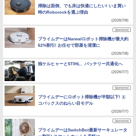
掃除は面倒、でも床は快適にしたい! いま買い
時のRoborockを選ぶ理由
(2026/7/9)
プライムデーはNarwalロボット掃除機が最大約
62%割引! お任せで部屋を清潔に
(2026/7/8)
独ケルヒャーとSTIHL、バッテリー共通化へ
(2026/7/7)
プライムデーにロボット掃除機が半額以下! エ
コバックスのねらい目モデル
(2026/7/7)
プライムデーはSwitchBot最新サーキュレータ