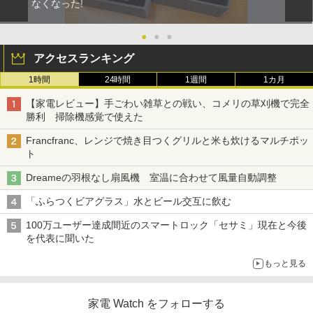
なくなった!
●
●
●
アクセスランキング
1時間
24時間
1週間
1カ月
【家電レビュー】手ごわい雑草との戦い、コメリの草刈機で完全
勝利 掃除機感覚で使えた
Francfranc、レンジで焼き目つくグリルと米も炊けるマルチポッ
ト
Dreameの羽根なし扇風機 室温に合わせて風量自動調整
「ふらつくビアグラス」水とビール交互に飲む
100万ユーザー達成間近のスマートロック「セサミ」現在と今後
を代表に聞いた
もっと見る
家電 Watch をフォローする