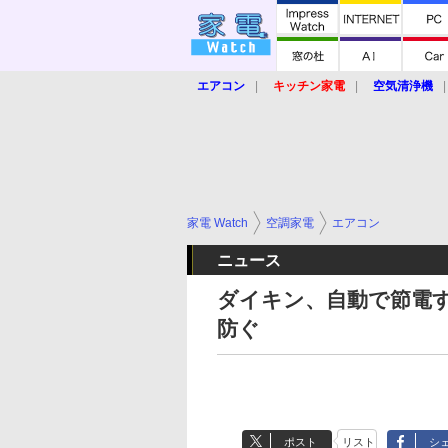
エアコン
キッチン家電
空気清浄機
炊飯器
ロボット掃除機
暖房器具
業界動向
【家電大賞2019】
【e-bi
家電 Watch
空調家電
エアコン
ニュース
ダイキン、自動で節電
防ぐ
ポスト
リスト
シ