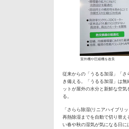
室外機や圧縮機を改良
従来からの「うるる加湿」「さ
き備える。「うるる加湿」は無
ットが屋外の水分と新鮮な空気
る。
「さらら除湿(リニアハイブリ
再熱除湿までを自動で切り替え
い春や秋の湿気が気になる日に