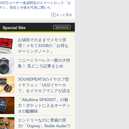
100万ユーザー達成間近のスマートロック「セ
サミ」現在と今後を代表に聞いた
もっと見る
Special Site
お値段そのままでメモリ倍
増！メモリ32GBの「お得な
ゲーミングノート」
ソニーミラーレス一眼の大特
集！ 見どころ記事まとめ
SOUNDPEATSのイヤカフ型
イヤフォン「UU2イヤーカ
フ」をイヤカフマニアが語る
「A&ultima SP4000T」の魅
力！ポケットに入るオーディ
オの醍醐味
エントリーなのに脅威の実
力!「Osprey」Noble Audioワ