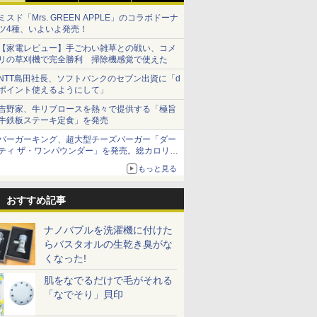
ミスド「Mrs. GREEN APPLE」のコラボドーナ
ツ4種、いよいよ発売！
【家電レビュー】手ごわい雑草との戦い、コメ
リの草刈機で完全勝利 掃除機感覚で使えた
NTT島田社長、ソフトバンクのセブン出資に「d
ポイント使えるようにして」
吉野家、牛リブロースを熱々で提供する「極旨
牛鉄板ステーキ定食」を発売
バーガーキング、超大型チーズバーガー「ダー
ティ ザ・ワンパウンダー」を発売。総カロリー
約1656kcal、総重量約527g！
もっと見る
おすすめ記事
ナノバブルを洗濯機に付けた
らバスタオルの生乾き臭がな
くなった!
肌をなでるだけで毛がそれる
「なでそり」貝印