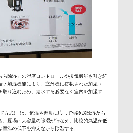
らら除湿」の湿度コントロールや換気機能も引き続
給水加湿機能により、室外機に搭載された加湿ユニ
を取り込むため、給水する必要なく室内を加湿す
ッド方式)」は、気温や湿度に応じて弱冷房除湿から
る。夏場は大容量の除湿が行なえ、比較的気温が低
は室温の低下を抑えながら除湿する。