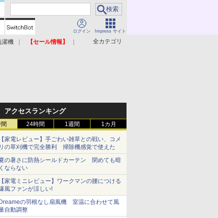
ログイン
Impress サイト
全カテゴリ
洗濯機
【セール情報】
照明器具
美容家電
アクセスランキング
時間
24時間
1週間
1カ月
【家電レビュー】手ごわい雑草との戦い、コメ
リの草刈機で完全勝利 掃除機感覚で使えた
夏の暑さに防熱シールドカーテン 閉めても暗
くならない
【家電ミニレビュー】ワークマンの腰につける
爆風ファンが涼しい!
Dreameの羽根なし扇風機 室温に合わせて風
量自動調整