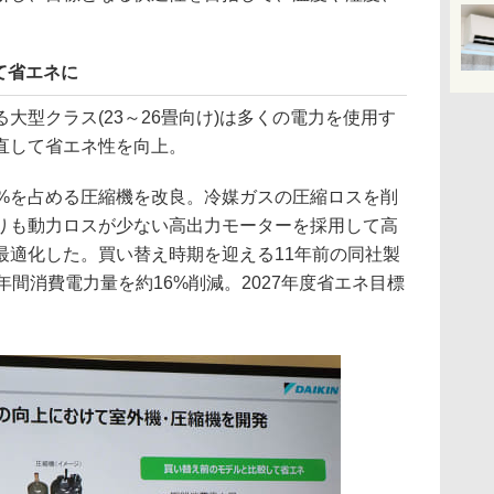
て省エネに
大型クラス(23～26畳向け)は多くの電力を使用す
直して省エネ性を向上。
0%を占める圧縮機を改良。冷媒ガスの圧縮ロスを削
りも動力ロスが少ない高出力モーターを採用して高
最適化した。買い替え時期を迎える11年前の同社製
年間消費電力量を約16%削減。2027年度省エネ目標