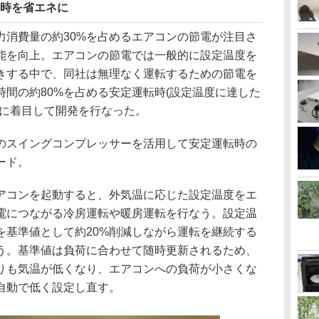
定時を省エネに
力消費量の約30%を占めるエアコンの節電が注目さ
能を向上。エアコンの節電では一般的に設定温度を
きする中で、同社は無理なく運転するための節電を
間の約80%を占める安定運転時(設定温度に達した
電に着目して開発を行なった。
のスイングコンプレッサーを活用して安定運転時の
ード。
アコンを起動すると、外気温に応じた設定温度をエ
電につながる冷房運転や暖房運転を行なう。設定温
を基準値として約20%削減しながら運転を継続する
う。基準値は負荷に合わせて随時更新されるため、
りも気温が低くなり、エアコンへの負荷が小さくな
自動で低く設定し直す。