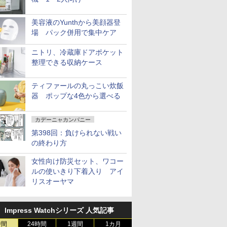
美容液のYunthから美顔器登
場 パック併用で集中ケア
ニトリ、冷蔵庫ドアポケット
整理できる収納ケース
ティファールの丸っこい炊飯
器 ポップな4色から選べる
カデーニャカンパニー
第398回：負けられない戦い
の終わり方
女性向け防災セット、ワコー
ルの使いきり下着入り アイ
リスオーヤマ
Impress Watchシリーズ 人気記事
時間
24時間
1週間
1カ月