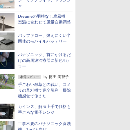
シーリングライト、ドウシシ
ャ
Dreameの羽根なし扇風機
室温に合わせて風量自動調整
バッファロー、燃えにくい半
固体のモバイルバッテリー
パナソニック、首にかけるだ
けの高周波治療器に新色4カ
ラー
by
徳王 美智子
家電レビュー
手ごわい雑草との戦い、コメ
リの草刈機で完全勝利 掃除
機感覚で使えた
カインズ、解凍上手で価格も
手ごろな電子レンジ
工事不要のパナソニック食洗
機 1〜2人向け