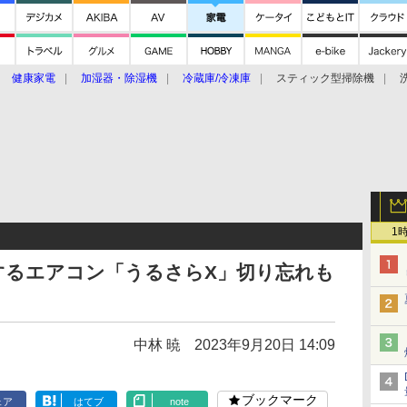
健康家電
加湿器・除湿機
冷蔵庫/冷凍庫
スティック型掃除機
扇風機
オーブン・電子レンジ
スマートハウス
掃除機
家事家電
ke大賞2019】
CES 2020
1
するエアコン「うるさらX」切り忘れも
中林 暁
2023年9月20日 14:09
ブックマーク
ェア
はてブ
note