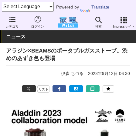
Powered by
Translate
家電 Watch
空調家電
暖房器具
カテゴリ
ログイン
検索
Impressサイト
ニュース
アラジン×BEAMSのポータブルガスストーブ。渋
めのあずき色も登場
伊森 ちづる
2023年9月12日 06:30
リスト