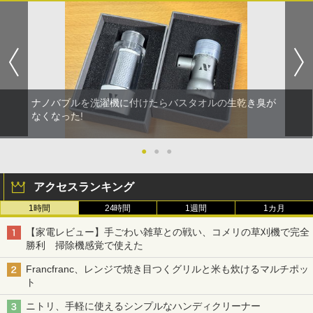
ナノバブルを洗濯機に付けたらバスタオルの生乾き臭が
なくなった!
●
●
●
アクセスランキング
1時間
24時間
1週間
1カ月
【家電レビュー】手ごわい雑草との戦い、コメリの草刈機で完全
勝利 掃除機感覚で使えた
Francfranc、レンジで焼き目つくグリルと米も炊けるマルチポッ
ト
ニトリ、手軽に使えるシンプルなハンディクリーナー