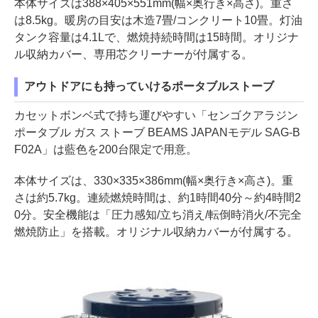
本体サイズは388×405×551mm(幅×奥行き×高さ)。重さ
は8.5kg。暖房の目安は木造7畳/コンクリート10畳。灯油
タンク容量は4.1Lで、燃焼持続時間は15時間。オリジナ
ル収納カバー、専用芯クリーナーが付属する。
アウトドアにも持っていけるポータブルストーブ
カセットボンベ式で持ち運びやすい「センゴクアラジン
ポータブル ガス ストーブ BEAMS JAPANモデル SAG-B
F02A」は藍色を200台限定で用意。
本体サイズは、330×335×386mm(幅×奥行き×高さ)。重
さは約5.7kg。連続燃焼時間は、約1時間40分～約4時間2
0分。安全機能は「圧力感知/立ち消え/転倒時消火/不完全
燃焼防止」を搭載。オリジナル収納カバーが付属する。