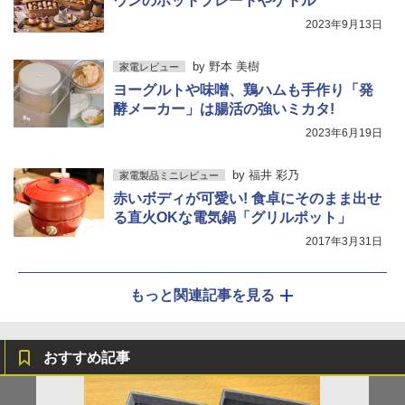
ウンのホットプレートやケトル
2023年9月13日
by
野本 美樹
家電レビュー
ヨーグルトや味噌、鶏ハムも手作り「発
酵メーカー」は腸活の強いミカタ!
2023年6月19日
by
福井 彩乃
家電製品ミニレビュー
赤いボディが可愛い! 食卓にそのまま出せ
る直火OKな電気鍋「グリルポット」
2017年3月31日
もっと関連記事を見る
おすすめ記事