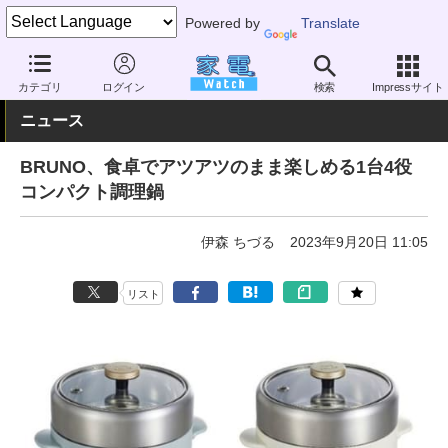
Powered by
Translate
家電 Watch
生活家電
キッチン家電
電気圧力鍋・煮込み鍋
カテゴリ
ログイン
検索
Impressサイト
ニュース
BRUNO、食卓でアツアツのまま楽しめる1台4役
コンパクト調理鍋
伊森 ちづる
2023年9月20日 11:05
リスト