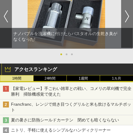
ナノバブルを洗濯機に付けたらバスタオルの生乾き臭が
なくなった!
●
●
●
アクセスランキング
1時間
24時間
1週間
1カ月
【家電レビュー】手ごわい雑草との戦い、コメリの草刈機で完全
勝利 掃除機感覚で使えた
Francfranc、レンジで焼き目つくグリルと米も炊けるマルチポッ
ト
夏の暑さに防熱シールドカーテン 閉めても暗くならない
ニトリ、手軽に使えるシンプルなハンディクリーナー