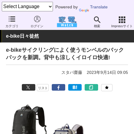
Powered by
Translate
家電 Watch
その他・家電
アウトドア
電動自転車
カテゴリ
ログイン
検索
Impressサイト
e-bike日々徒然
e-bikeサイクリングによく使うモンベルのバック
パックを新調。背中も涼しくイロイロ快適!
スタパ齋藤
2023年9月14日 09:05
リスト