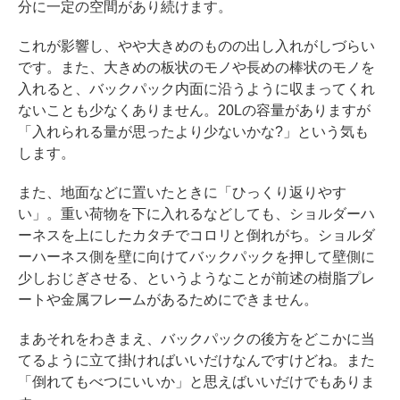
分に一定の空間があり続けます。
これが影響し、やや大きめのものの出し入れがしづらい
です。また、大きめの板状のモノや長めの棒状のモノを
入れると、バックパック内面に沿うように収まってくれ
ないことも少なくありません。20Lの容量がありますが
「入れられる量が思ったより少ないかな?」という気も
します。
また、地面などに置いたときに「ひっくり返りやす
い」。重い荷物を下に入れるなどしても、ショルダーハ
ーネスを上にしたカタチでコロリと倒れがち。ショルダ
ーハーネス側を壁に向けてバックパックを押して壁側に
少しおじぎさせる、というようなことが前述の樹脂プレ
ートや金属フレームがあるためにできません。
まあそれをわきまえ、バックパックの後方をどこかに当
てるように立て掛ければいいだけなんですけどね。また
「倒れてもべつにいいか」と思えばいいだけでもありま