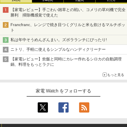
1時間
24時間
1週間
1カ月
【家電レビュー】手ごわい雑草との戦い、コメリの草刈機で完全
勝利 掃除機感覚で使えた
Francfranc、レンジで焼き目つくグリルと米も炊けるマルチポッ
ト
私は年中そうめんざんまい。ズボラランチにぴったり!
ニトリ、手軽に使えるシンプルなハンディクリーナー
【家電レビュー】炊飯と同時にカレー作れるシロカの自動調理
鍋、料理をもっとラクに
もっと見る
家電 Watch をフォローする