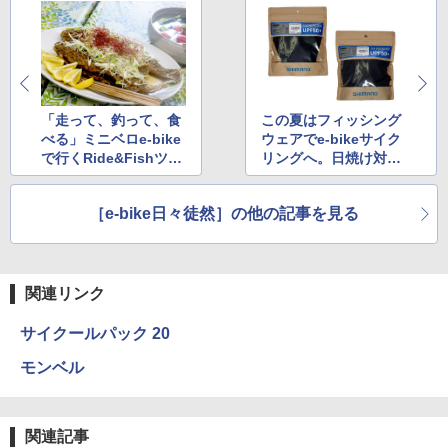
「走って、釣って、食
この夏はフィッシング
べる」ミニベロe-bike
ウェアでe-bikeサイク
で行くRide&Fishツア
リングへ。日焼け対策
ーへ
がラクになった
［e-bike日々徒然］の他の記事を見る
関連リンク
サイクールパック 20
モンベル
関連記事