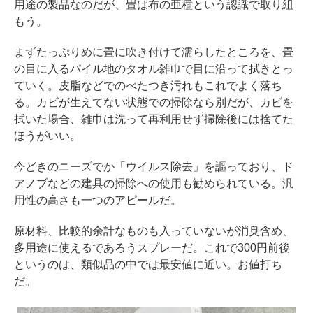
用途の製品なのだが、畳は布の亜種という認識で取り組
もう。
まずたっぷりめに畳に吹き付けて濡らしたところを、畳
の目に入るパイル地のタオル雑巾で目に沿って拭きとっ
ていく。皮脂などでのべたつき汚れもこれでよく落ち
る。カビが生えてない状態での掃除なら別だが、カビを
拭いた場合、雑巾は洗って再利用せず掃除後には捨てた
ほうがいい。
今どきのニーズでか「ウイルス除去」を謳っており、ド
アノブなどの建具の掃除への使用も勧められている。汎
用性の高さも一つのアピールだ。
原材料、比較的余計なものも入っていないが消臭含め、
多用途に使えるであろうスプレーだ。これで300円前後
というのは、類似品の中では最安値に近い。お値打ち
だ。