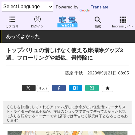
Powered by
Translate
家電 Watch
暮らし
住まい・雑貨
お掃除
カテゴリ
ログイン
検索
Impressサイト
あってよかった
トップバリュの惜しげなく使える床掃除グッズ3
選。フローリングや絨毯、畳掃除に
藤原 千秋
2023年9月21日 08:05
リスト
くらしを快適にしてくれるアイテム探しに余念がない住生活ジャーナリス
ト・ライターの藤原千秋が、注目のショップで買って使ってよかったお気
に入りを紹介するコーナーです (店頭では予告なく販売終了となることもあ
ります)