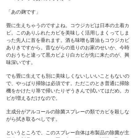
「あの麹です」
畳に生えちゃうのですよね。コウジカビは日本の土着カ
ビ。このありふれたカビを美味しく活用しまくってしま
った先人に首を垂れます。酒も味噌も醤油もコウジカビ
ありきですから。昔ながらの造りのお家のせいか、今時
のおうちと違って黒カビより白カビが先に来たのが、興
味深いです。
でも畳に生えても別に美味しくないしいいこともないの
で、やっぱり掃除は必須です。ただこのとき普通に掃除
機をかけたり箒で掃いたりぞうきんで拭いてはだめ。カ
ビが増えるだけなので。
主成分がアルコールの除菌スプレーの類でカビを殺しな
がら拭き取るべしです。
というところで、このスプレー自体は布製品の除菌が主