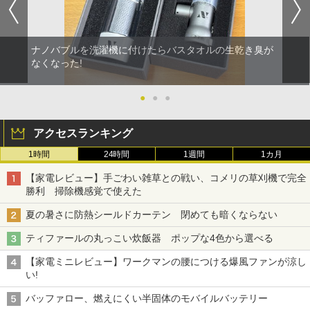
ナノバブルを洗濯機に付けたらバスタオルの生乾き臭が
なくなった!
●
●
●
アクセスランキング
1時間
24時間
1週間
1カ月
【家電レビュー】手ごわい雑草との戦い、コメリの草刈機で完全
勝利 掃除機感覚で使えた
夏の暑さに防熱シールドカーテン 閉めても暗くならない
ティファールの丸っこい炊飯器 ポップな4色から選べる
【家電ミニレビュー】ワークマンの腰につける爆風ファンが涼し
い!
バッファロー、燃えにくい半固体のモバイルバッテリー