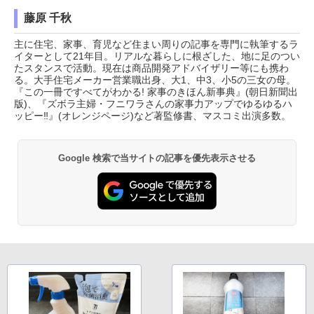
藤原 千秋
主に住宅、家事、育児など住まい周りの記事を専門に執筆するラ
イターとして21年目。リアルな暮らしに根ざした、地に足のつい
たスタンスで活動。現在は商品開発アドバイザリー等にも携わ
る。大手住宅メーカー営業職出身、大1、中3、小5の三女の母。
『この一冊ですべてがわかる! 家事のきほん新事典』(朝日新聞出
版)、『ズボラ主婦・フニワラさんの家事力アップでゆるゆるハ
ッピー‼』(オレンジページ)など著監修書、マスコミ出演多数。
Google 検索で当サイトの記事を優先表示させる