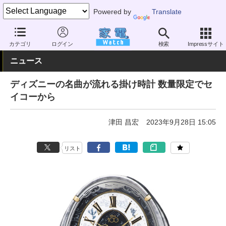
Powered by
Translate
家電 Watch
その他・家電
時計・文具
時計
カテゴリ
ログイン
検索
Impressサイト
ニュース
ディズニーの名曲が流れる掛け時計 数量限定でセ
イコーから
津田 昌宏
2023年9月28日 15:05
リスト