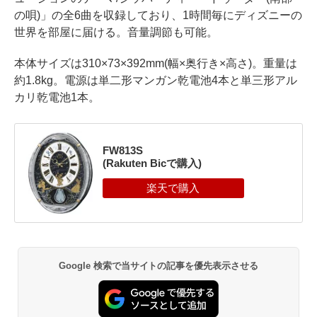
の唄)」の全6曲を収録しており、1時間毎にディズニーの
世界を部屋に届ける。音量調節も可能。
本体サイズは310×73×392mm(幅×奥行き×高さ)。重量は
約1.8kg。電源は単二形マンガン乾電池4本と単三形アル
カリ乾電池1本。
FW813S
(Rakuten Bicで購入)
Google 検索で当サイトの記事を優先表示させる