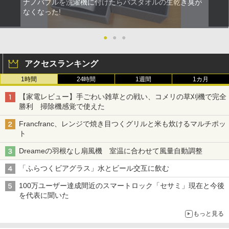
ナノバブルを洗濯機に付けたらバスタオルの生乾き臭が
なくなった!
●
●
●
アクセスランキング
1時間
24時間
1週間
1カ月
【家電レビュー】手ごわい雑草との戦い、コメリの草刈機で完全
勝利 掃除機感覚で使えた
Francfranc、レンジで焼き目つくグリルと米も炊けるマルチポッ
ト
Dreameの羽根なし扇風機 室温に合わせて風量自動調整
「ふらつくビアグラス」水とビール交互に飲む
100万ユーザー達成間近のスマートロック「セサミ」現在と今後
を代表に聞いた
もっと見る