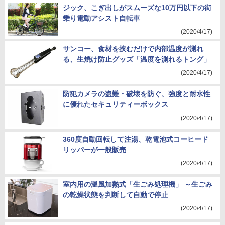
ジック、こぎ出しがスムーズな10万円以下の街
乗り電動アシスト自転車
(2020/4/17)
サンコー、食材を挟むだけで内部温度が測れ
る、生焼け防止グッズ「温度を測れるトング」
(2020/4/17)
防犯カメラの盗難・破壊を防ぐ、強度と耐水性
に優れたセキュリティーボックス
(2020/4/17)
360度自動回転して注湯、乾電池式コーヒード
リッパーが一般販売
(2020/4/17)
室内用の温風加熱式「生ごみ処理機」 ～生ごみ
の乾燥状態を判断して自動で停止
(2020/4/17)