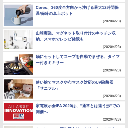
Cores、360度全方向から注げる最大12時間保
温/保冷の卓上ポット
(2020/4/23)
山崎実業、マグネット取り付けのキッチン収
納。スマホでレシピ確認も
(2020/4/23)
鍋にセットしてスープを自動でまぜる、タイマ
ー付きミキサー
(2020/4/23)
使い捨てマスクや布マスク対応のUV除菌器
「サニフル」
(2020/4/23)
家電展示会IFA 2020は、“通常とは違う形“での
開催へ
(2020/4/23)