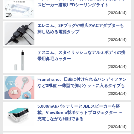
スピーカー搭載LEDシーリングライト
(2020/4/14)
エレコム、3Pプラグや幅広のACアダプターも
挿し込める電源タップ
(2020/4/14)
テスコム、スタイリッシュなアルミボディの携
帯用鼻毛カッター
(2020/4/14)
Francfranc、日傘に付けられるハンディファン
など3機種 〜薄型で胸ポケットに入るタイプも
(2020/4/14)
5,000mAhバッテリーとJBLスピーカーを搭
載、ViewSonic製ポケットプロジェクター ～
充電しながら利用できる
(2020/4/14)