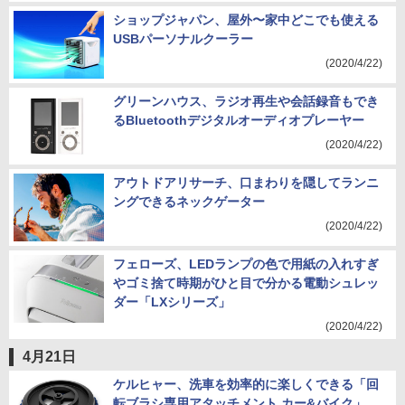
ショップジャパン、屋外〜家中どこでも使える
USBパーソナルクーラー
(2020/4/22)
グリーンハウス、ラジオ再生や会話録音もでき
るBluetoothデジタルオーディオプレーヤー
(2020/4/22)
アウトドアリサーチ、口まわりを隠してランニ
ングできるネックゲーター
(2020/4/22)
フェローズ、LEDランプの色で用紙の入れすぎ
やゴミ捨て時期がひと目で分かる電動シュレッ
ダー「LXシリーズ」
(2020/4/22)
4月21日
ケルヒャー、洗車を効率的に楽しくできる「回
転ブラシ専用アタッチメント カー&バイク」