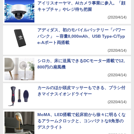
アイリスオーヤマ、AIカメラ事業に参入。「顔
キャプチャ」やレジ待ち把握
(2020/4/14)
アディダス、初のモバイルバッテリー「パワー
バンク」 ～容量8,000mAh、USB Type-C/Typ
e-Aポート両搭載
(2020/4/14)
シロカ、床に送風できるDCモーター搭載で12,
800円の扇風機
(2020/4/14)
カールのほか頭皮マッサーもできる、ブラシ付
きマイナスイオンドライヤー
(2020/4/14)
MoMA、LED搭載で起床前から徐々に明るくな
るアラームクロックと、コンパクトな8角形の
デスクライト