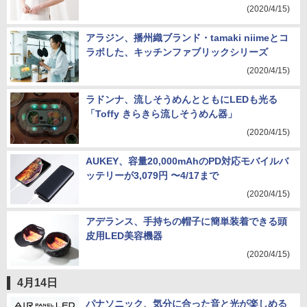
(2020/4/15)
アラジン、播州織ブランド・tamaki niimeとコ
ラボした、キッチンファブリックシリーズ
(2020/4/15)
ラドンナ、流しそうめんとともにLEDも光る
「Toffy きらきら流しそうめん器」
(2020/4/15)
AUKEY、容量20,000mAhのPD対応モバイルバ
ッテリーが3,079円 〜4/17まで
(2020/4/15)
アデランス、手持ちの帽子に簡単装着できる頭
皮用LED美容機器
(2020/4/15)
4月14日
パナソニック、気分に合った音と光が楽しめる