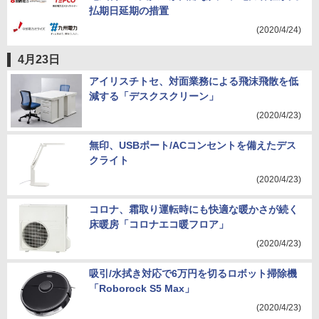
払期日延期の措置
(2020/4/24)
4月23日
アイリスチトセ、対面業務による飛沫飛散を低
減する「デスクスクリーン」
(2020/4/23)
無印、USBポート/ACコンセントを備えたデス
クライト
(2020/4/23)
コロナ、霜取り運転時にも快適な暖かさが続く
床暖房「コロナエコ暖フロア」
(2020/4/23)
吸引/水拭き対応で6万円を切るロボット掃除機
「Roborock S5 Max」
(2020/4/23)