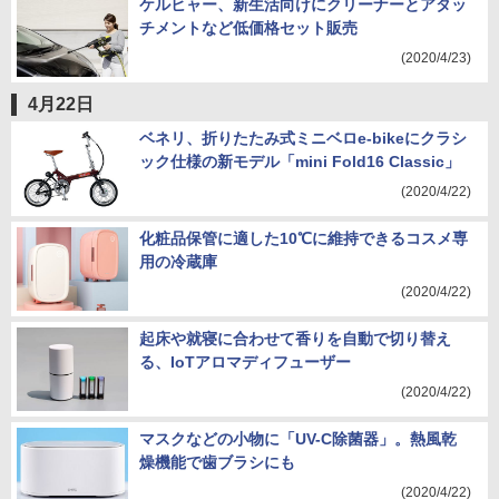
ケルヒャー、新生活向けにクリーナーとアタッ
チメントなど低価格セット販売
(2020/4/23)
4月22日
ベネリ、折りたたみ式ミニベロe-bikeにクラシ
ック仕様の新モデル「mini Fold16 Classic」
(2020/4/22)
化粧品保管に適した10℃に維持できるコスメ専
用の冷蔵庫
(2020/4/22)
起床や就寝に合わせて香りを自動で切り替え
る、IoTアロマディフューザー
(2020/4/22)
マスクなどの小物に「UV-C除菌器」。熱風乾
燥機能で歯ブラシにも
(2020/4/22)