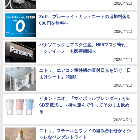
(2020/4/21)
Zoff、ブルーライトカットコートの追加料金3,
000円を無料へ
(2020/4/21)
パナソニックもマスク生産。N95マスク寄付、
「ジアイーノ」も医療機関へ
(2020/4/21)
ニトリ、エアコン室外機の直射日光を防ぐ「日
よけシート」2種類
(2020/4/21)
ビタントニオ、「マイボトルブレンダー」がU
SB充電式に ～持ち運んで作ってそのまま飲め
る
(2020/4/21)
ニトリ、スチールとウッドの組み合わせがオシ
ャレなペンダントライト