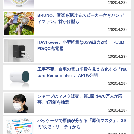
(2020/4/28)
BRUNO、音楽を聴けるスピーカー付きハンデ
ィファン。首かけ型も
(2020/4/28)
RAVPower、小型軽量な65W出力2ポートUSB
PD/QC充電器
(2020/4/28)
工事不要、自宅の電力消費を見える化する「Na
ture Remo E lite」。APIも公開
(2020/4/28)
シャープのマスク販売、第1回は470万人が応
募。4万箱を抽選
(2020/4/28)
パッケージで原価が分かる「原価マスク」。39
円/枚でトリニティから