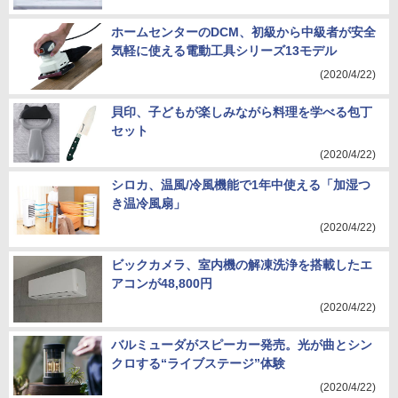
ホームセンターのDCM、初級から中級者が安全
気軽に使える電動工具シリーズ13モデル
(2020/4/22)
貝印、子どもが楽しみながら料理を学べる包丁
セット
(2020/4/22)
シロカ、温風/冷風機能で1年中使える「加湿つ
き温冷風扇」
(2020/4/22)
ビックカメラ、室内機の解凍洗浄を搭載したエ
アコンが48,800円
(2020/4/22)
バルミューダがスピーカー発売。光が曲とシン
クロする“ライブステージ”体験
(2020/4/22)