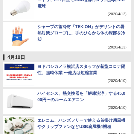
電球
(2020/4/13)
シャープの蓄冷材「TEKION」がデサントの暑
熱対策グローブに、手のひらから体の深部を冷
却
(2020/4/13)
4月10日
ヨドバシカメラ横浜店スタッフが新型コロナ陽
性、臨時休業 〜他店は短縮営業
(2020/4/10)
ハイセンス、熱交換器を「解凍洗浄」する45,0
00円〜のルームエアコン
(2020/4/10)
エレコム、ハンズフリーで使える首掛け扇風機
やクリップファンなどUSB扇風機4機種