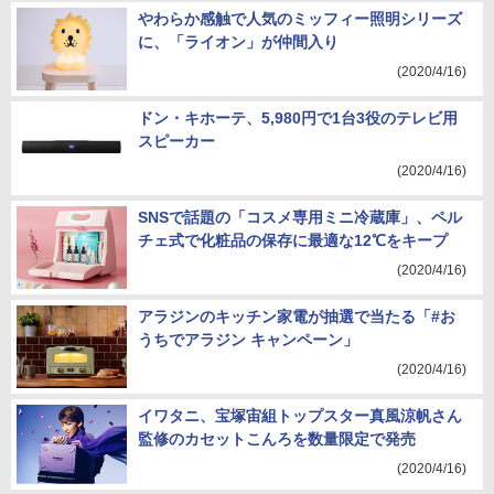
やわらか感触で人気のミッフィー照明シリーズ
に、「ライオン」が仲間入り
(2020/4/16)
ドン・キホーテ、5,980円で1台3役のテレビ用
スピーカー
(2020/4/16)
SNSで話題の「コスメ専用ミニ冷蔵庫」、ペル
チェ式で化粧品の保存に最適な12℃をキープ
(2020/4/16)
アラジンのキッチン家電が抽選で当たる「#お
うちでアラジン キャンペーン」
(2020/4/16)
イワタニ、宝塚宙組トップスター真風涼帆さん
監修のカセットこんろを数量限定で発売
(2020/4/16)