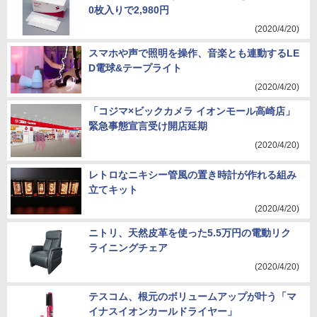
0枚入りで2,980円
(2020/4/20)
スマホや声で照明を操作、音楽とも連動するLE
D電球&テープライト
(2020/4/20)
「コジマ×ビックカメラ イオンモール高崎店」
緊急事態宣言受け開店延期
(2020/4/20)
レトロなニキシー管風の置き時計が作れる組み
立てキット
(2020/4/20)
ニトリ、天然皮革を使った5.5万円の電動リク
ライニングチェア
(2020/4/20)
テスコム、根元のボリュームアップが叶う「マ
イナスイオンカールドライヤー」