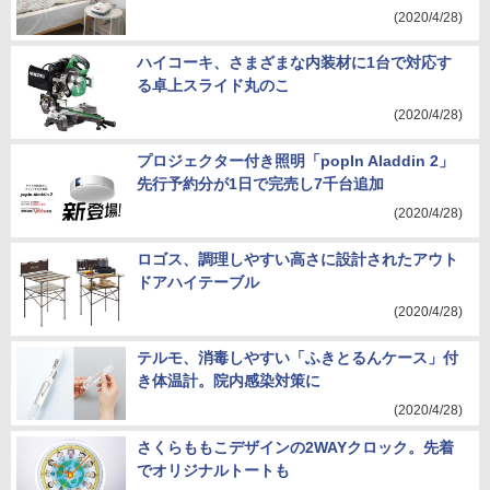
(2020/4/28)
ハイコーキ、さまざまな内装材に1台で対応す
る卓上スライド丸のこ
(2020/4/28)
プロジェクター付き照明「popIn Aladdin 2」
先行予約分が1日で完売し7千台追加
(2020/4/28)
ロゴス、調理しやすい高さに設計されたアウト
ドアハイテーブル
(2020/4/28)
テルモ、消毒しやすい「ふきとるんケース」付
き体温計。院内感染対策に
(2020/4/28)
さくらももこデザインの2WAYクロック。先着
でオリジナルトートも