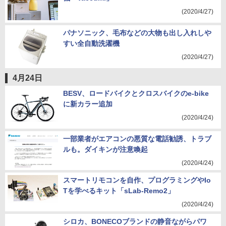
(2020/4/27)
パナソニック、毛布などの大物も出し入れしや
すい全自動洗濯機
(2020/4/27)
4月24日
BESV、ロードバイクとクロスバイクのe-bike
に新カラー追加
(2020/4/24)
一部業者がエアコンの悪質な電話勧誘、トラブ
ルも。ダイキンが注意喚起
(2020/4/24)
スマートリモコンを自作、プログラミングやIo
Tを学べるキット「sLab-Remo2」
(2020/4/24)
シロカ、BONECOブランドの静音ながらパワ