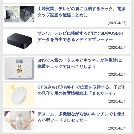
山崎実業、テレビの裏に収納するラック。電源
タップ設置や配線まとめに
(2020/4/17)
サンワ、テレビに接続するだけでSDやUSBの
データを再生できるメディアプレーヤー
(2020/4/17)
SNSで人気の「タヌキとキツネ」が体重計に!
体重チェックでほっこりしよう
(2020/4/17)
GPS/みちびき/Wi-Fiで位置を取得する、子ども
の見守り用の位置情報端末「まもサーチ」
(2020/4/17)
テスコム、多機能ながら狭いキッチンでも使え
る小型フードプロセッサー
(2020/4/17)