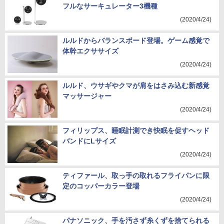
フルなサーキュレーター3機種
(2020/4/24)
ルルドからバランスボード登場。ゲーム感覚で
体幹エクササイズ
(2020/4/24)
ルルド、ウサギやクマが肩をはさみ込む新感覚
マッサージャー
(2020/4/24)
フィリップス、睡眠計測でき快眠を促すヘッド
バンドにLサイズ
(2020/4/24)
ティファール、取っ手の取れるフライパンに限
定のコッパーカラー登場
(2020/4/24)
パナソニック、手を汚さず糸くずを捨てられる