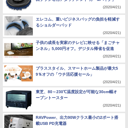
(2020/4/21)
エレコム、重いビジネスバッグの負担を軽減す
るショルダーパッド
(2020/4/21)
子供の成長を実家のテレビに映せる「まごチャ
ンネル」5,000円オフ。デジタル帰省を促進
(2020/4/21)
プラススタイル、スマートホーム製品が最大5
9％オフの「ウチ活応援セール」
(2020/4/21)
東芝、80～230℃温度設定が可能な30cm幅オ
ーブントースター
(2020/4/21)
RAVPower、出力90Wクラス最小の2ポート搭
載USB PD充電器