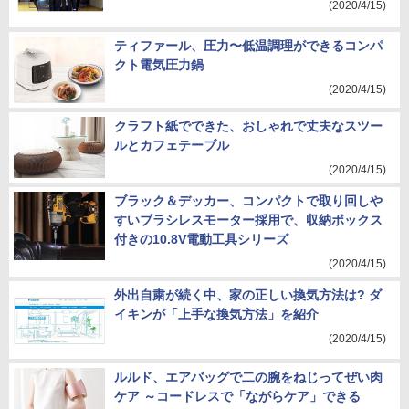
(2020/4/15)
ティファール、圧力〜低温調理ができるコンパ
クト電気圧力鍋
(2020/4/15)
クラフト紙でできた、おしゃれで丈夫なスツー
ルとカフェテーブル
(2020/4/15)
ブラック＆デッカー、コンパクトで取り回しや
すいブラシレスモーター採用で、収納ボックス
付きの10.8V電動工具シリーズ
(2020/4/15)
外出自粛が続く中、家の正しい換気方法は? ダ
イキンが「上手な換気方法」を紹介
(2020/4/15)
ルルド、エアバッグで二の腕をねじってぜい肉
ケア ～コードレスで「ながらケア」できる