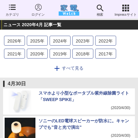
カテゴリ
ログイン
検索
Impressサイト
ニュース 2020年4月 記事一覧
2026
年
2025
年
2024
年
2023
年
2022
年
2021
年
2020
年
2019
年
2018
年
2017
年
2016
年
2015
年
2014
年
2013
年
2012
年
すべて見る
2011
年
2010
年
2009
年
2008
年
2007
年
4月30日
2006
年
スマホより小型なポータブル紫外線除菌ライト
「SWEEP SPIKE」
(2020/4/30)
ソニーのLED電球スピーカーが防水に。キャン
プでも”音と光で演出”
(2020/4/30)