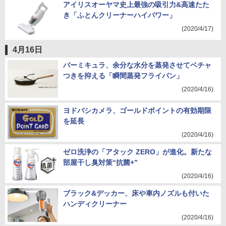
アイリスオーヤマ史上最強の吸引力&高速たた
き「ふとんクリーナーハイパワー」
(2020/4/17)
4月16日
バーミキュラ、余分な水分を蒸発させてベチャ
つきを抑える「瞬間蒸発フライパン」
(2020/4/16)
ヨドバシカメラ、ゴールドポイントの有効期限
を延長
(2020/4/16)
ゼロ洗浄の「アタック ZERO」が進化。新たな
部屋干し臭対策“抗菌+”
(2020/4/16)
ブラック&デッカー、床や車内ノズルも付いた
ハンディクリーナー
(2020/4/16)