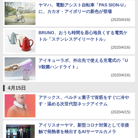
ヤマハ、電動アシスト自転車「PAS SION-U」
に、カカオ・アイボリーの新色が登場
(2020/4/16)
BRUNO、おうち時間を居心地良くする電気ケ
トル「ステンレスデイリーケトル」
(2020/4/16)
アイキューラボ、外出先で使える充電式の「U
V殺菌ハンドライト」
(2020/4/16)
4月15日
アテックス、ペルチェ素子で首筋をすぐに冷や
す・温める次世代型ネックアイテム
(2020/4/15)
アイリスオーヤマ、新型コロナ対策として非接
触で発熱者を検出するAIサーマルカメラ