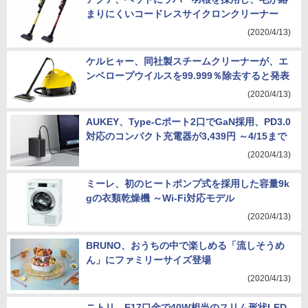
まりにくいコードレスサイクロンクリーナー
(2020/4/13)
ケルヒャー、同社製スチームクリーナーが、エ
ンベロープウイルスを99.999％除去すると発表
(2020/4/13)
AUKEY、Type-Cポート2口でGaN採用、PD3.0
対応のコンパクト充電器が3,439円 ～4/15まで
(2020/4/13)
ミーレ、初のヒートポンプ式を採用した容量9k
gの衣類乾燥機 ～Wi-Fi対応モデル
(2020/4/13)
BRUNO、おうちの中で楽しめる「流しそうめ
ん」にファミリーサイズ登場
(2020/4/13)
ニトリ、E17口金で40W相当のスリム形状LED