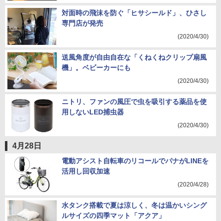
対面時の飛沫を防ぐ「ヒサシールド」、ひさし
専門店が発売
(2020/4/30)
送風角度が自由自在な「くねくねクリップ扇風
機」。ベビーカーにも
(2020/4/30)
ニトリ、ファンの風圧で虫を吸引する薬品を使
用しないLED捕虫器
(2020/4/30)
4月28日
電動アシスト自転車のリコールでパナがLINEを
活用し回収加速
(2020/4/28)
水タンク搭載で夏は涼しく、冬は温かいシング
ルサイズの四季マット「アクア」