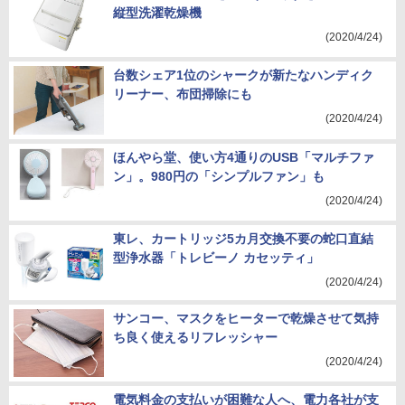
縦型洗濯乾燥機
(2020/4/24)
台数シェア1位のシャークが新たなハンディク
リーナー、布団掃除にも
(2020/4/24)
ほんやら堂、使い方4通りのUSB「マルチファ
ン」。980円の「シンプルファン」も
(2020/4/24)
東レ、カートリッジ5カ月交換不要の蛇口直結
型浄水器「トレビーノ カセッティ」
(2020/4/24)
サンコー、マスクをヒーターで乾燥させて気持
ち良く使えるリフレッシャー
(2020/4/24)
電気料金の支払いが困難な人へ、電力各社が支