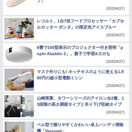
フ」
(2020/4/27)
レコルト、1台7役フードプロセッサー「カプセ
ルカッター ボンヌ」の限定色アイスブルー
(2020/4/27)
6畳で100型表示のプロジェクター付き照明「p
opIn Aladdin 2」。親子で学習&ヨガも
(2020/4/27)
マスク作りにも! ホッチキスのように使える1,9
80円の超小型電動ミシン
(2020/4/27)
山崎実業、タワーシリーズのアイロン台2種、1
3段階の高さ調節タイプと吊り下げ収納タイプ
(2020/4/27)
ベル型で握りやすくかわいい卓上ハンディ掃除
機「Vaccumi」