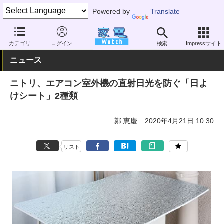
Powered by
Translate
家電 Watch
空調家電
エアコン
カテゴリ
ログイン
検索
Impressサイト
ニュース
ニトリ、エアコン室外機の直射日光を防ぐ「日よ
けシート」2種類
鄭 恵慶
2020年4月21日 10:30
リスト