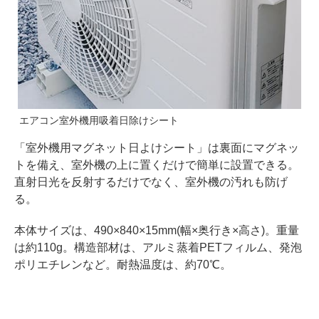
エアコン室外機用吸着日除けシート
「室外機用マグネット日よけシート」は裏面にマグネッ
トを備え、室外機の上に置くだけで簡単に設置できる。
直射日光を反射するだけでなく、室外機の汚れも防げ
る。
本体サイズは、490×840×15mm(幅×奥行き×高さ)。重量
は約110g。構造部材は、アルミ蒸着PETフィルム、発泡
ポリエチレンなど。耐熱温度は、約70℃。