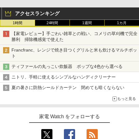
アクセスランキング
1時間
24時間
1週間
1カ月
【家電レビュー】手ごわい雑草との戦い、コメリの草刈機で完全
勝利 掃除機感覚で使えた
Francfranc、レンジで焼き目つくグリルと米も炊けるマルチポッ
ト
ティファールの丸っこい炊飯器 ポップな4色から選べる
ニトリ、手軽に使えるシンプルなハンディクリーナー
夏の暑さに防熱シールドカーテン 閉めても暗くならない
もっと見る
家電 Watch をフォローする