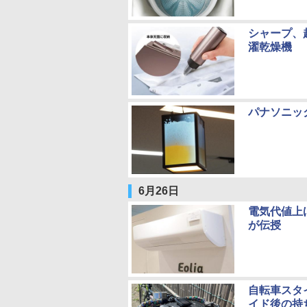
シャープ、
濯乾燥機
パナソニッ
6月26日
電気代値上
が伝授
自転車スタ
イド後の持