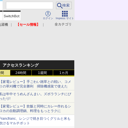
ログイン
Impress サイト
全カテゴリ
洗濯機
【セール情報】
照明器具
美容家電
アクセスランキング
時間
24時間
1週間
1カ月
【家電レビュー】手ごわい雑草との戦い、コメ
リの草刈機で完全勝利 掃除機感覚で使えた
私は年中そうめんざんまい。ズボラランチにぴ
ったり!
【家電レビュー】炊飯と同時にカレー作れるシ
ロカの自動調理鍋、料理をもっとラクに
Francfranc、レンジで焼き目つくグリルと米も
炊けるマルチポット