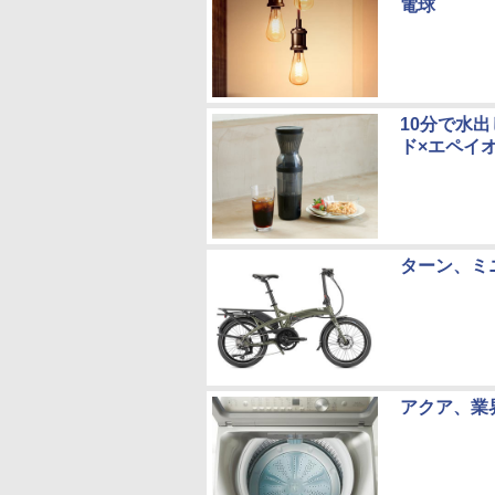
電球
10分で水
ド×エペイ
ターン、ミニ
アクア、業