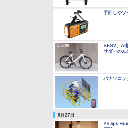
手回しやソ
BESV、A
サダーのん
パナソニッ
6月27日
Philip