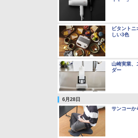
ビタントニ
しい3色
山崎実業、
ダー
6月28日
サンコーか