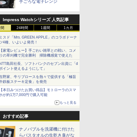
手ごろな電子レンジ
Impress Watchシリーズ 人気記事
時間
24時間
1週間
1カ月
ミスド「Mrs. GREEN APPLE」のコラボドーナ
ツ4種、いよいよ発売！
【家電レビュー】手ごわい雑草との戦い、コメ
リの草刈機で完全勝利 掃除機感覚で使えた
NTT島田社長、ソフトバンクのセブン出資に「d
ポイント使えるようにして」
吉野家、牛リブロースを熱々で提供する「極旨
牛鉄板ステーキ定食」を発売
【本日みつけたお買い得品】モトローラのスマ
ホが約1万7,000円で購入可能
もっと見る
おすすめ記事
ナノバブルを洗濯機に付けた
らバスタオルの生乾き臭がな