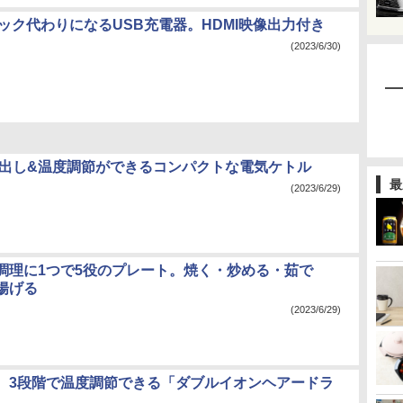
のドック代わりになるUSB充電器。HDMI映像出力付き
(2023/6/30)
、煮出し&温度調節ができるコンパクトな電気ケトル
最
(2023/6/29)
調理に1つで5役のプレート。焼く・炒める・茹で
揚げる
(2023/6/29)
、3段階で温度調節できる「ダブルイオンヘアードラ