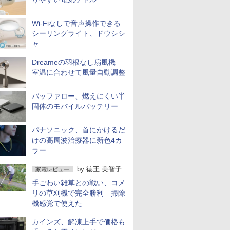
Wi-Fiなしで音声操作できる
シーリングライト、ドウシシ
ャ
Dreameの羽根なし扇風機
室温に合わせて風量自動調整
バッファロー、燃えにくい半
固体のモバイルバッテリー
パナソニック、首にかけるだ
けの高周波治療器に新色4カ
ラー
by
徳王 美智子
家電レビュー
手ごわい雑草との戦い、コメ
リの草刈機で完全勝利 掃除
機感覚で使えた
カインズ、解凍上手で価格も