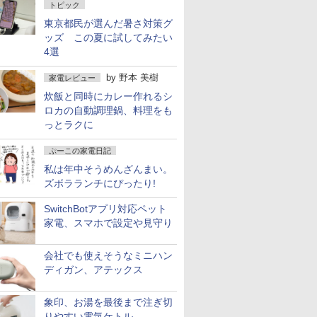
トピック
東京都民が選んだ暑さ対策グ
ッズ この夏に試してみたい
4選
by
野本 美樹
家電レビュー
炊飯と同時にカレー作れるシ
ロカの自動調理鍋、料理をも
っとラクに
ぷーこの家電日記
私は年中そうめんざんまい。
ズボラランチにぴったり!
SwitchBotアプリ対応ペット
家電、スマホで設定や見守り
会社でも使えそうなミニハン
ディガン、アテックス
象印、お湯を最後まで注ぎ切
りやすい電気ケトル