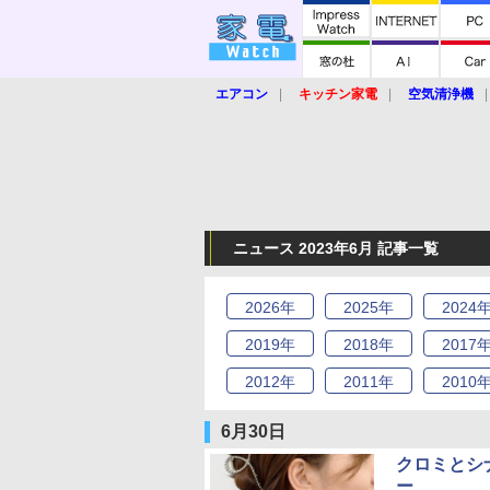
エアコン
キッチン家電
空気清浄機
炊飯器
ロボット掃除機
暖房器具
業界動向
【家電大賞2019】
【e-bi
ニュース 2023年6月 記事一覧
2026
年
2025
年
2024
2019
年
2018
年
2017
2012
年
2011
年
2010
6月30日
クロミとシ
ー