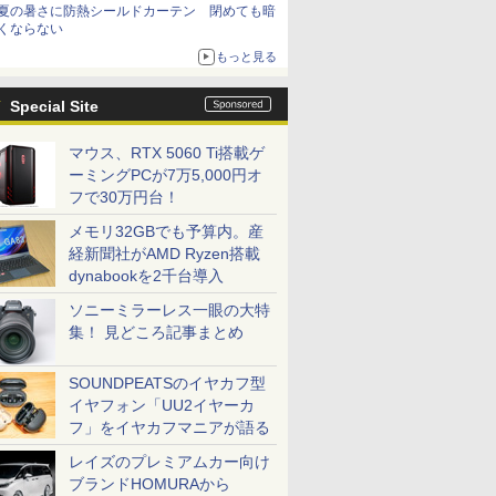
夏の暑さに防熱シールドカーテン 閉めても暗
くならない
もっと見る
Special Site
マウス、RTX 5060 Ti搭載ゲ
ーミングPCが7万5,000円オ
フで30万円台！
メモリ32GBでも予算内。産
経新聞社がAMD Ryzen搭載
dynabookを2千台導入
ソニーミラーレス一眼の大特
集！ 見どころ記事まとめ
SOUNDPEATSのイヤカフ型
イヤフォン「UU2イヤーカ
フ」をイヤカフマニアが語る
レイズのプレミアムカー向け
ブランドHOMURAから