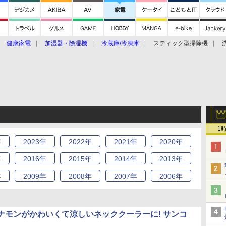
健康家電
加湿器・除湿機
冷蔵庫/冷凍庫
スティック型掃除機
扇風機
オーブン・電子レンジ
スマートハウス
掃除機
家事家電
ke大賞2019】
CES 2020
1
年
2023
年
2022
年
2021
年
2020
年
年
2016
年
2015
年
2014
年
2013
年
年
2009
年
2008
年
2007
年
2006
年
ナモンがかわいくて涼しいネッククーラーに! サンコ