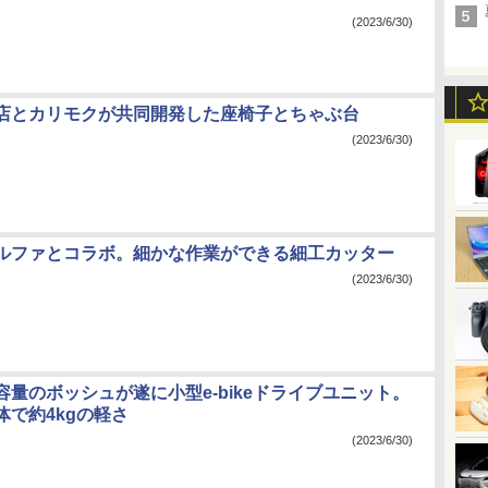
(2023/6/30)
店とカリモクが共同開発した座椅子とちゃぶ台
(2023/6/30)
ルファとコラボ。細かな作業ができる細工カッター
(2023/6/30)
容量のボッシュが遂に小型e-bikeドライブユニット。
体で約4kgの軽さ
(2023/6/30)