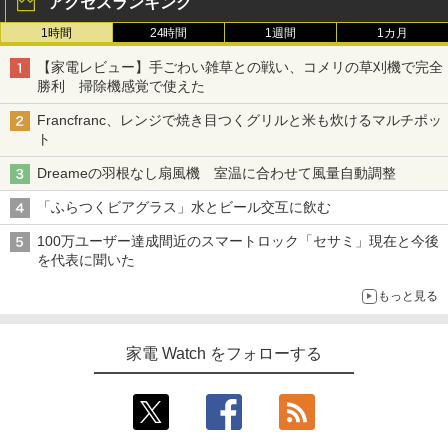
アクセスランキング
1時間
24時間
1週間
1カ月
【家電レビュー】手ごわい雑草との戦い、コメリの草刈機で完全
勝利 掃除機感覚で使えた
Francfranc、レンジで焼き目つくグリルと米も炊けるマルチポッ
ト
Dreameの羽根なし扇風機 室温に合わせて風量自動調整
「ふらつくビアグラス」水とビール交互に飲む
100万ユーザー達成間近のスマートロック「セサミ」現在と今後
を代表に聞いた
もっと見る
家電 Watch をフォローする