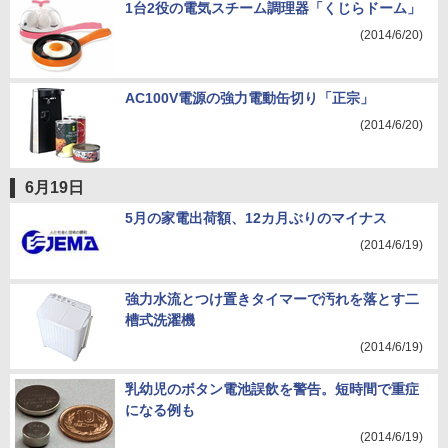
1台2役の電気スチーム調理器「くじらドーム」
(2014/6/20)
AC100V電源の強力電動缶切り「正宗」
(2014/6/20)
6月19日
5月の家電出荷額、12カ月ぶりのマイナス
(2014/6/19)
強力水流とつけ置きタイマーで汚れを落とす二
槽式洗濯機
(2014/6/19)
乳幼児のボタン電池誤飲を警告。短時間で重症
になる例も
(2014/6/19)