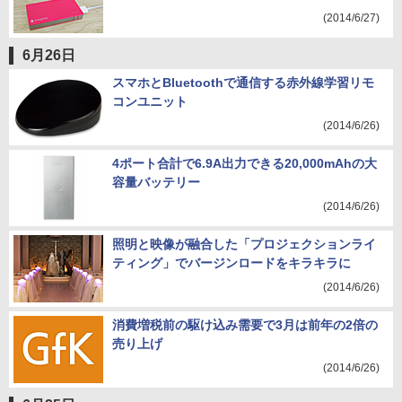
(2014/6/27)
6月26日
スマホとBluetoothで通信する赤外線学習リモ
コンユニット
(2014/6/26)
4ポート合計で6.9A出力できる20,000mAhの大
容量バッテリー
(2014/6/26)
照明と映像が融合した「プロジェクションライ
ティング」でバージンロードをキラキラに
(2014/6/26)
消費増税前の駆け込み需要で3月は前年の2倍の
売り上げ
(2014/6/26)