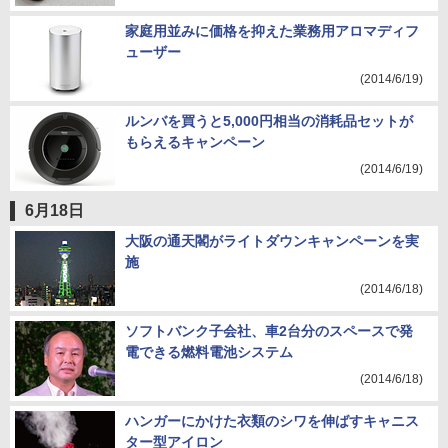
家庭用並みに価格を抑えた業務用アロマディフ
ューザー
(2014/6/19)
ルンバを買うと5,000円相当の消耗品セットが
もらえるキャンペーン
(2014/6/19)
6月18日
大阪の通天閣がライトダウンキャンペーンを実
施
(2014/6/18)
ソフトバンク子会社、車2台分のスペースで発
電できる燃料電池システム
(2014/6/18)
ハンガーにかけた衣類のシワを伸ばすキャニス
ター型アイロン