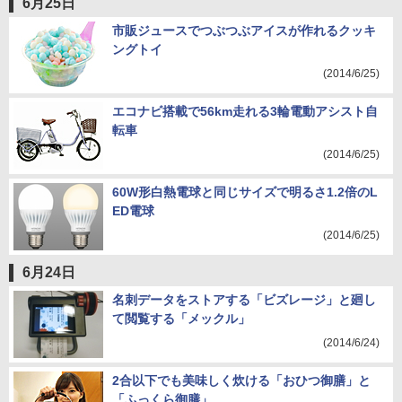
6月25日
市販ジュースでつぶつぶアイスが作れるクッキ
ングトイ
(2014/6/25)
エコナビ搭載で56km走れる3輪電動アシスト自
転車
(2014/6/25)
60W形白熱電球と同じサイズで明るさ1.2倍のL
ED電球
(2014/6/25)
6月24日
名刺データをストアする「ビズレージ」と廻し
て閲覧する「メックル」
(2014/6/24)
2合以下でも美味しく炊ける「おひつ御膳」と
「ふっくら御膳」