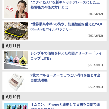
“ニクイねぇ!”を新キャッチフレーズにした三
菱電機の今後の方針とは
(2014/6/12)
“世界最高水準”の防水、防塵性能を備えた24,0
00mAhモバイルバッテリー
(2014/6/12)
6月11日
シンプルで価格を抑えた布団クリーナー「レイ
コップ LITE」
(2014/6/11)
2枚のパルセーターでしつこい汚れを落とす全
自動洗濯機
(2014/6/11)
6月10日
オムロン、iPhoneと連携して目標を自動で設