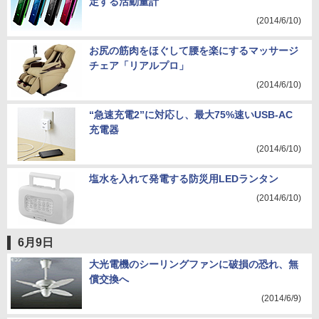
定する活動量計
(2014/6/10)
お尻の筋肉をほぐして腰を楽にするマッサージ
チェア「リアルプロ」
(2014/6/10)
“急速充電2”に対応し、最大75%速いUSB-AC
充電器
(2014/6/10)
塩水を入れて発電する防災用LEDランタン
(2014/6/10)
6月9日
大光電機のシーリングファンに破損の恐れ、無
償交換へ
(2014/6/9)