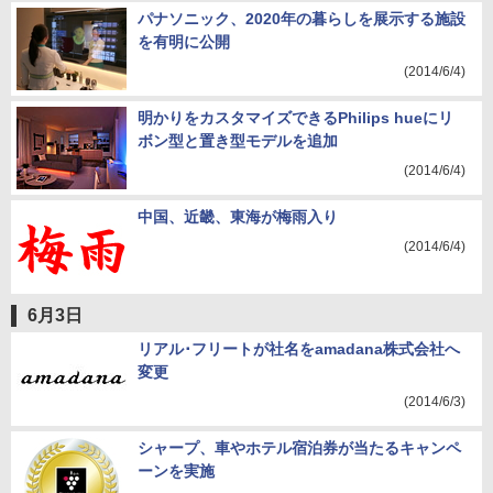
パナソニック、2020年の暮らしを展示する施設
を有明に公開
(2014/6/4)
明かりをカスタマイズできるPhilips hueにリ
ボン型と置き型モデルを追加
(2014/6/4)
中国、近畿、東海が梅雨入り
(2014/6/4)
6月3日
リアル･フリートが社名をamadana株式会社へ
変更
(2014/6/3)
シャープ、車やホテル宿泊券が当たるキャンペ
ーンを実施