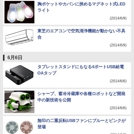
胸ポケットやカバンに挟めるマグネット式LED
ライト
(2014/6/9)
東芝のエアコンで空気清浄機能が動かない不具
合
(2014/6/9)
6月6日
タブレットスタンドにもなる4ポートUSB給電
OAタップ
(2014/6/6)
シャープ、蓄冷冷蔵庫や各種ロボットなど開発
中の新技術を公開
(2014/6/6)
無印の二重反転USBファンにブルーとピンクが
登場