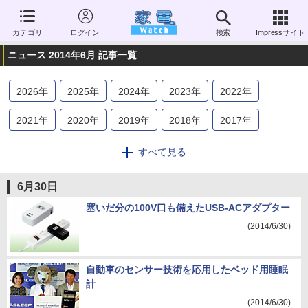
カテゴリ
ログイン
検索
Impressサイト
ニュース 2014年6月 記事一覧
2026
年
2025
年
2024
年
2023
年
2022
年
2021
年
2020
年
2019
年
2018
年
2017
年
2016
年
2015
年
2014
年
2013
年
2012
年
すべて見る
2011
年
2010
年
2009
年
2008
年
2007
年
6月30日
2006
年
塞いだ分の100V口も備えたUSB-ACアダプター
(2014/6/30)
自動車のセンサー技術を応用したベッド用睡眠
計
(2014/6/30)