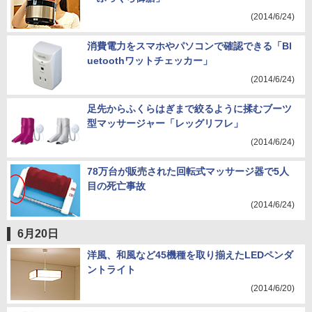
(2014/6/24)
消費電力をスマホやパソコンで確認できる「Bl
uetoothワットチェッカー」
(2014/6/24)
足先からふくらはぎまで絞るように揉むブーツ
型マッサージャー「レッグリフレ」
(2014/6/24)
78万台が販売された回転式マッサージ器で5人
目の死亡事故
(2014/6/24)
6月20日
洋風、和風など45機種を取り揃えたLEDペンダ
ントライト
(2014/6/20)