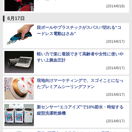
(2014/6/18)
6月17日
段ボールやプラスチックがスパスパ切れる“コ
ードレス電動はさみ”
(2014/6/17)
軽い力で楽に着脱できて高齢者や女性に使いや
すい上腕血圧計
(2014/6/17)
現地向けマーケティングで、スゴイことになっ
たプレミアムシーリングファン
(2014/6/17)
新センサー“エコアイズ”で10%節水・時短する
縦型洗濯乾燥機
(2014/6/17)