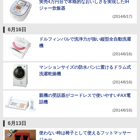
実売4万円台で本格的なおいしさを実現したIH
ジャー炊飯器
(2014/6/17)
6月16日
ドルフィンパルで洗浄力が強い縦型全自動洗濯
機
(2014/6/16)
マンションサイズの防水パンに置けるドラム式
洗濯乾燥機
(2014/6/16)
親機の受話器がコードレスで使いやすいFAX電
話機
(2014/6/16)
6月13日
使わない時は椅子として使えるフットマッサー
ジャー