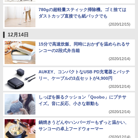
780gの超軽量スティック掃除機。ゴミ捨ては
ダストカップ直接でも紙パックでも
(2020/12/15)
12月14日
15分で高速炊飯、同時におかずを温められるサ
ンコーの2段式弁当箱
(2020/12/14)
AUKEY、コンパクトなUSB PD充電器とバッテ
リー、ケーブルの3点セットが4,900円
(2020/12/14)
しっぽを振るクッション「Qoobo」にプチサ
イズ。音に反応、小さな鼓動も
(2020/12/14)
鍋焼きうどんやハンバーガーもずっと温かい、
サンコーの卓上フードウォーマー
(2020/12/14)