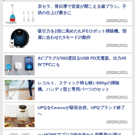
京セラ、骨伝導で音楽が聞こえる歯ブラシ。子
供の仕上げ磨きに
(2020/12/21)
吸引力を2倍に高めたILIFEロボット掃除機。部
屋に合わせた5モードの動作
(2020/12/21)
ACプラグが360度回るUSB PD充電器。出力45
WでPCにも
(2020/12/21)
レコルト、スティック時も軽い680gの掃除
機。ハンディ型と専用パーツのセット
(2020/12/21)
UPQをCerevoが吸収合併。UPQブランド終了
へ
(2020/12/21)
au HOMEアプリで外出先から床暖房/お湯は