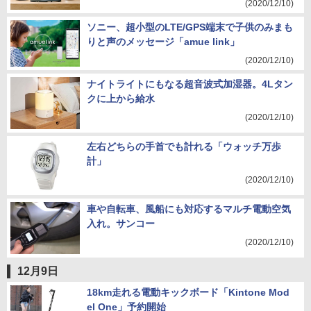
(2020/12/10)
ソニー、超小型のLTE/GPS端末で子供のみまも
りと声のメッセージ「amue link」
(2020/12/10)
ナイトライトにもなる超音波式加湿器。4Lタン
クに上から給水
(2020/12/10)
左右どちらの手首でも計れる「ウォッチ万歩
計」
(2020/12/10)
車や自転車、風船にも対応するマルチ電動空気
入れ。サンコー
(2020/12/10)
12月9日
18km走れる電動キックボード「Kintone Mod
el One」予約開始