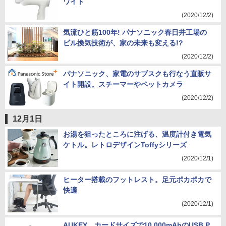
ワイト
(2020/12/2)
気流ひと筋100年! パナソニック春日井工場の
ビル換気技術が、家の未来も変える!?
(2020/12/2)
パナソニック、家電のサブスクも行なう直販サ
イト開設。スチーマーやペットカメラ
(2020/12/2)
12月1日
お湯を狙ったところに注げる、温度計付き電気
ケトル。レトロデザインToffyシリーズ
(2020/12/1)
ヒーター搭載のフットレスト。足元ポカポカで
快適
(2020/12/1)
AUKEY、カードサイズで10,000mAhのUSB P