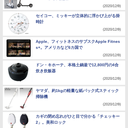
(2020/12/9)
セイコー、ミッキーが立体的に浮かび上がる掛
時計
(2020/12/9)
Apple、フィットネスのサブスクApple Fitnes
s+。アメリカなど6カ国で
(2020/12/9)
ドン・キホーテ、本格土鍋釜で12,800円の4合
炊き炊飯器
(2020/12/9)
ヤマダ、約1kgの軽量な紙パック式スティック
掃除機
(2020/12/9)
カギの閉め忘れがひと目で分かる「チェッキー
2」。美和ロック