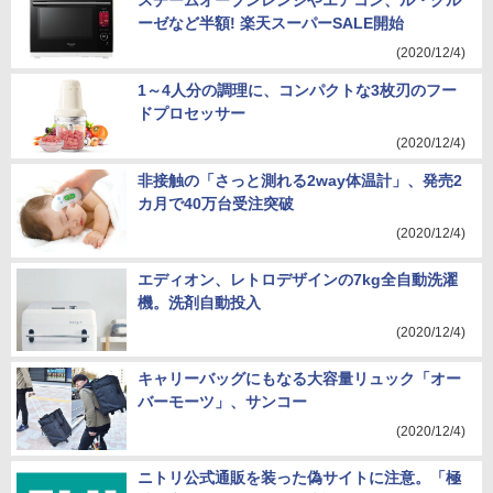
スチームオーブンレンジやエアコン、ル・クル
ーゼなど半額! 楽天スーパーSALE開始
(2020/12/4)
1～4人分の調理に、コンパクトな3枚刃のフー
ドプロセッサー
(2020/12/4)
非接触の「さっと測れる2way体温計」、発売2
カ月で40万台受注突破
(2020/12/4)
エディオン、レトロデザインの7kg全自動洗濯
機。洗剤自動投入
(2020/12/4)
キャリーバッグにもなる大容量リュック「オー
バーモーツ」、サンコー
(2020/12/4)
ニトリ公式通販を装った偽サイトに注意。「極