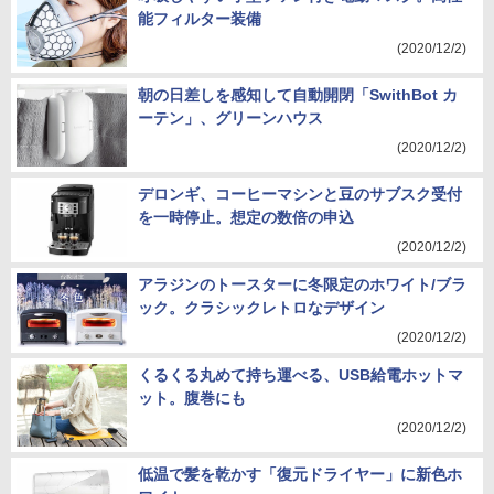
能フィルター装備
(2020/12/2)
朝の日差しを感知して自動開閉「SwithBot カ
ーテン」、グリーンハウス
(2020/12/2)
デロンギ、コーヒーマシンと豆のサブスク受付
を一時停止。想定の数倍の申込
(2020/12/2)
アラジンのトースターに冬限定のホワイト/ブラ
ック。クラシックレトロなデザイン
(2020/12/2)
くるくる丸めて持ち運べる、USB給電ホットマ
ット。腹巻にも
(2020/12/2)
低温で髪を乾かす「復元ドライヤー」に新色ホ