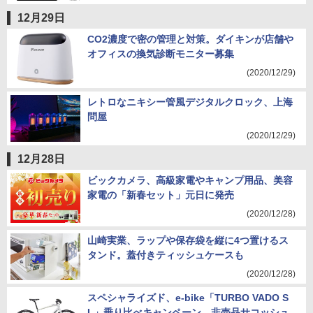
12月29日
CO2濃度で密の管理と対策。ダイキンが店舗や
オフィスの換気診断モニター募集
(2020/12/29)
レトロなニキシー管風デジタルクロック、上海
問屋
(2020/12/29)
12月28日
ビックカメラ、高級家電やキャンプ用品、美容
家電の「新春セット」元日に発売
(2020/12/28)
山崎実業、ラップや保存袋を縦に4つ置けるス
タンド。蓋付きティッシュケースも
(2020/12/28)
スペシャライズド、e-bike「TURBO VADO S
L」乗り比べキャンペーン。非売品サコッシュ