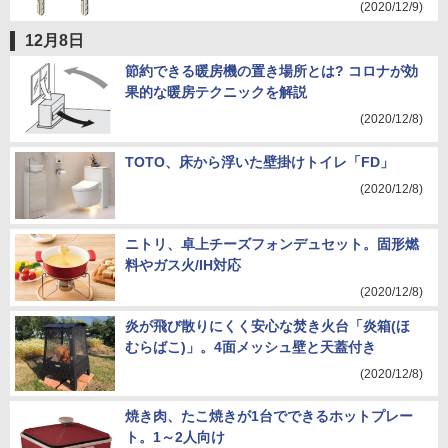
(2020/12/9)
12月8日
節約できる暖房機の置き場所とは? コロナが効
果的な暖房テクニックを解説
(2020/12/8)
TOTO、床から浮いた壁掛けトイレ「FD」
(2020/12/8)
ニトリ、卓上チーズフォンデュセット。固形燃
料やガス火/IH対応
(2020/12/8)
炎が飛び散りにくく安心な焚き火台「炎箱(ほ
むらばこ)」。4面メッシュ壁と天蓋付き
(2020/12/8)
焼き肉、たこ焼きが1台でできるホットプレー
ト。1～2人向け