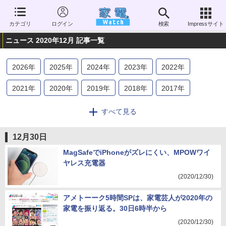
カテゴリ
ログイン
検索
Impressサイト
ニュース 2020年12月 記事一覧
2026
年
2025
年
2024
年
2023
年
2022
年
2021
年
2020
年
2019
年
2018
年
2017
年
2016
年
2015
年
2014
年
2013
年
2012
年
すべて見る
2011
年
2010
年
2009
年
2008
年
2007
年
12月30日
2006
年
MagSafeでiPhoneがズレにくい、MPOWワイ
ヤレス充電器
(2020/12/30)
アメトーーク5時間SPは、家電芸人が2020年の
家電を振り返る。30日6時半から
(2020/12/30)