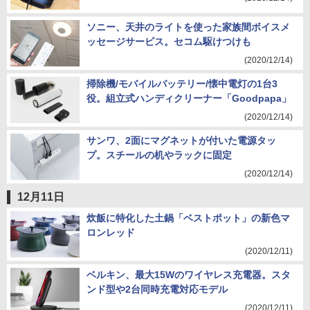
ソニー、天井のライトを使った家族間ボイスメ
ッセージサービス。セコム駆けつけも
(2020/12/14)
掃除機/モバイルバッテリー/懐中電灯の1台3
役。組立式ハンディクリーナー「Goodpapa」
(2020/12/14)
サンワ、2面にマグネットが付いた電源タッ
プ。スチールの机やラックに固定
(2020/12/14)
12月11日
炊飯に特化した土鍋「ベストポット」の新色マ
ロンレッド
(2020/12/11)
ベルキン、最大15Wのワイヤレス充電器。スタ
ンド型や2台同時充電対応モデル
(2020/12/11)