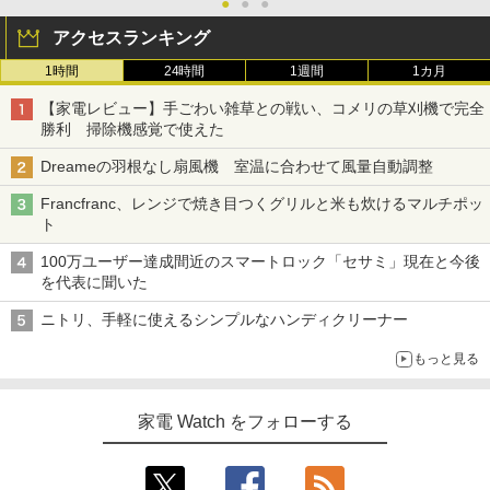
●
●
●
アクセスランキング
1時間
24時間
1週間
1カ月
【家電レビュー】手ごわい雑草との戦い、コメリの草刈機で完全
勝利 掃除機感覚で使えた
Dreameの羽根なし扇風機 室温に合わせて風量自動調整
Francfranc、レンジで焼き目つくグリルと米も炊けるマルチポッ
ト
100万ユーザー達成間近のスマートロック「セサミ」現在と今後
を代表に聞いた
ニトリ、手軽に使えるシンプルなハンディクリーナー
もっと見る
家電 Watch をフォローする