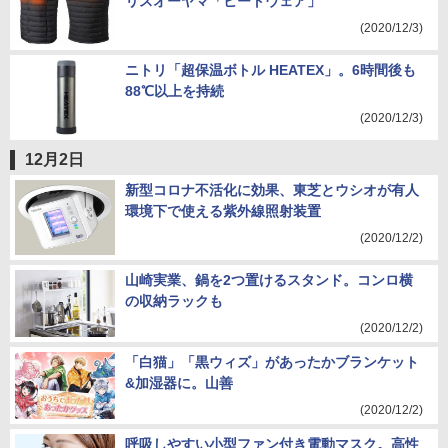
リスオーヤマ「ヒートウェア」
(2020/12/3)
ニトリ「超保温ボトル HEATEX」。6時間後も
88℃以上を持続
(2020/12/3)
12月2日
新型コロナ不活化に効果、東芝とウシオが有人
環境下で使える紫外線照射装置
(2020/12/2)
山崎実業、鍋を2つ置けるスタンド。コンロ横
の収納ラックも
(2020/12/2)
「白猫」「黒ウィズ」があったかブランケット
&加湿器に。山善
(2020/12/2)
呼吸しやすい小型ファン付き電動マスク。高性