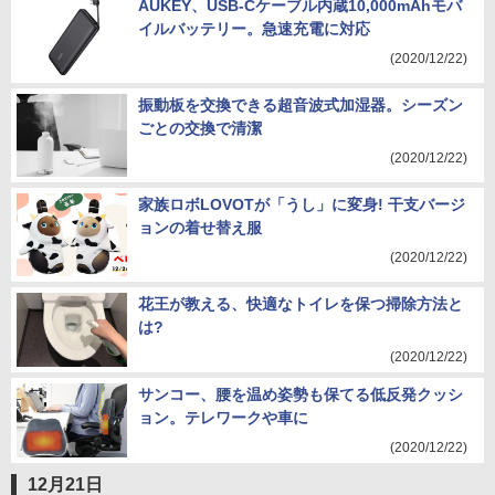
AUKEY、USB-Cケーブル内蔵10,000mAhモバ
イルバッテリー。急速充電に対応
(2020/12/22)
振動板を交換できる超音波式加湿器。シーズン
ごとの交換で清潔
(2020/12/22)
家族ロボLOVOTが「うし」に変身! 干支バージ
ョンの着せ替え服
(2020/12/22)
花王が教える、快適なトイレを保つ掃除方法と
は?
(2020/12/22)
サンコー、腰を温め姿勢も保てる低反発クッシ
ョン。テレワークや車に
(2020/12/22)
12月21日