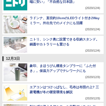
端に安い」「不自然な日本語」
(2020/12/4)
ラドンナ、直径約10cmのLEDライト付き2Way
ミラー。外出先でのメイクにも活躍
(2020/12/4)
ニトリ、シンク奥に設置できる収納スタンド。
鍋蓋やカトラリーも置ける
(2020/12/4)
12月3日
象印、まほうびん構造タンブラーに「ふた付
き」。保温力アップでテレワークにも
(2020/12/3)
エアコンはつけっぱなし、毛布は布団の上? 三
菱電機が冬の寝室環境を解説
(2020/12/3)