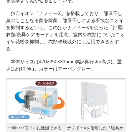
を効率よく乾かせるとしている。
独自イオン「ナノイーX」を搭載しており、部屋干し
臭のもととなる菌を除菌、部屋干しによる不快なニオイ
を抑制するという。このほかナノイーXを使った「部屋/
衣類/寝具ケアモード」を用意。室内や衣類についたニオ
イや花粉を抑制し、衣類乾燥以外にも活用できるとす
る。
本体サイズは470×250×335mm(幅×奥行き×高さ)。重
さは約10.5kg。カラーはアーバングレー。
一年中パワフルに除湿できる
ナノイーXを活用した「寝具ケ