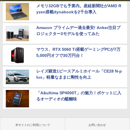
メモリ32GBでも予算内。産経新聞社がAMD R
yzen搭載dynabookを2千台導入
Amazon プライムデー過去最安! Anker注目プ
ロジェクター3モデルを使ってみた
マウス、RTX 5060 Ti搭載ゲーミングPCが7万
5,000円オフで30万円台！
レイズ鍛造1ピースアルミホイール「CE28 N-p
lus」軽量なままに剛性を向上
「A&ultima SP4000T」の魅力！ポケットに入
るオーディオの醍醐味
本サイトのご利用について
お問い合わせ