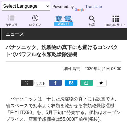
Powered by
Translate
家電 Watch
空調家電
加湿器・除湿機
除湿機
カテゴリ
ログイン
検索
Impressサイト
ニュース
パナソニック、洗濯物の真下にも置けるコンパク
トでパワフルな衣類乾燥除湿機
津田 昌宏
2020年4月1日 06:00
リスト
パナソニックは、干した洗濯物の真下にも設置でき、
省スペースで効率よく衣類を乾かせる衣類乾燥除湿機
「F-YHTX90」を、5月下旬に発売する。価格はオープン
プライス。店頭予想価格は55,000円前後(税抜)。