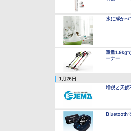
水に浮かべて
重量1.9k
ーナー
1月26日
増税と天候
Bluetoo