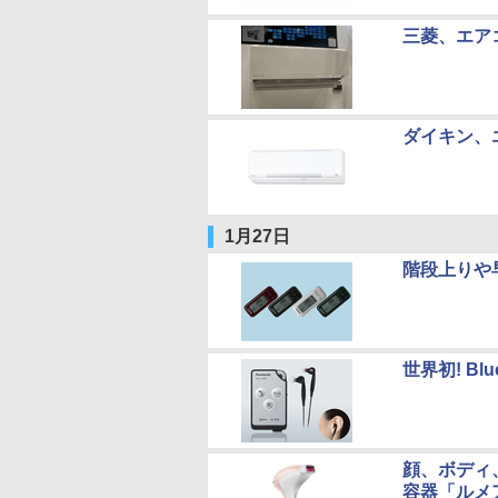
三菱、エア
ダイキン、
1月27日
階段上りや
世界初! B
顔、ボディ
容器「ルメ