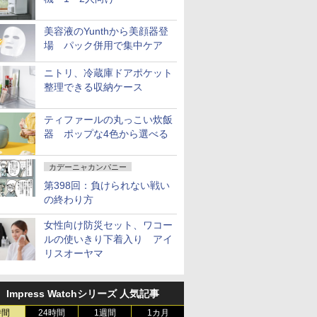
美容液のYunthから美顔器登
場 パック併用で集中ケア
ニトリ、冷蔵庫ドアポケット
整理できる収納ケース
ティファールの丸っこい炊飯
器 ポップな4色から選べる
カデーニャカンパニー
第398回：負けられない戦い
の終わり方
女性向け防災セット、ワコー
ルの使いきり下着入り アイ
リスオーヤマ
Impress Watchシリーズ 人気記事
時間
24時間
1週間
1カ月