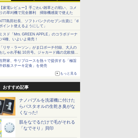
【家電レビュー】手ごわい雑草との戦い、コメ
リの草刈機で完全勝利 掃除機感覚で使えた
NTT島田社長、ソフトバンクのセブン出資に「d
ポイント使えるようにして」
ミスド「Mrs. GREEN APPLE」のコラボドーナ
ツ4種、いよいよ発売！
「リサ・ラーソン」がま口ポーチ付録、大人の
おしゃれ手帖 10月号。ジャカード織の北欧猫デ
ザイン
吉野家、牛リブロースを熱々で提供する「極旨
牛鉄板ステーキ定食」を発売
もっと見る
おすすめ記事
ナノバブルを洗濯機に付けた
らバスタオルの生乾き臭がな
くなった!
肌をなでるだけで毛がそれる
「なでそり」貝印