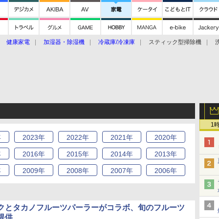
健康家電
加湿器・除湿機
冷蔵庫/冷凍庫
スティック型掃除機
扇風機
オーブン・電子レンジ
スマートハウス
掃除機
家事家電
ke大賞2019】
CES 2020
1
年
2023
年
2022
年
2021
年
2020
年
年
2016
年
2015
年
2014
年
2013
年
年
2009
年
2008
年
2007
年
2006
年
クとタカノフルーツパーラーがコラボ、旬のフルーツ
提供