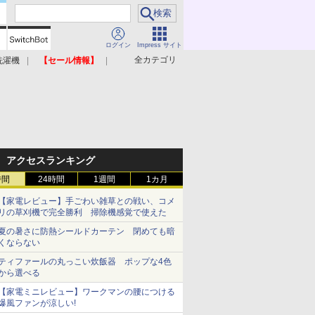
ログイン
Impress サイト
全カテゴリ
洗濯機
【セール情報】
照明器具
美容家電
アクセスランキング
時間
24時間
1週間
1カ月
【家電レビュー】手ごわい雑草との戦い、コメ
リの草刈機で完全勝利 掃除機感覚で使えた
夏の暑さに防熱シールドカーテン 閉めても暗
くならない
ティファールの丸っこい炊飯器 ポップな4色
から選べる
【家電ミニレビュー】ワークマンの腰につける
爆風ファンが涼しい!