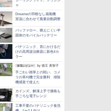
シーリングライト、ドウシシ
ャ
Dreameの羽根なし扇風機
室温に合わせて風量自動調整
バッファロー、燃えにくい半
固体のモバイルバッテリー
パナソニック、首にかけるだ
けの高周波治療器に新色4カ
ラー
by
徳王 美智子
家電レビュー
手ごわい雑草との戦い、コメ
リの草刈機で完全勝利 掃除
機感覚で使えた
カインズ、解凍上手で価格も
手ごろな電子レンジ
工事不要のパナソニック食洗
機 1〜2人向け