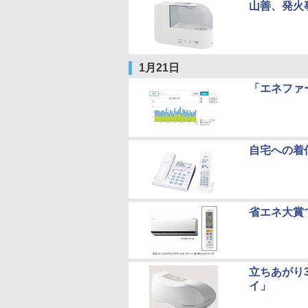
山善、発火事
1月21日
「エネファ
自宅への着
省エネ大賞
立ちあがり
イ」