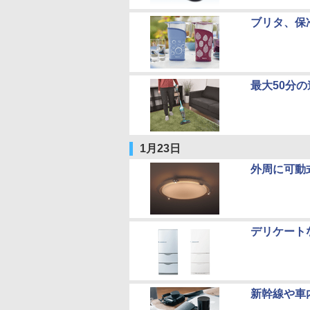
ブリタ、保
最大50分
1月23日
外周に可動
デリケート
新幹線や車