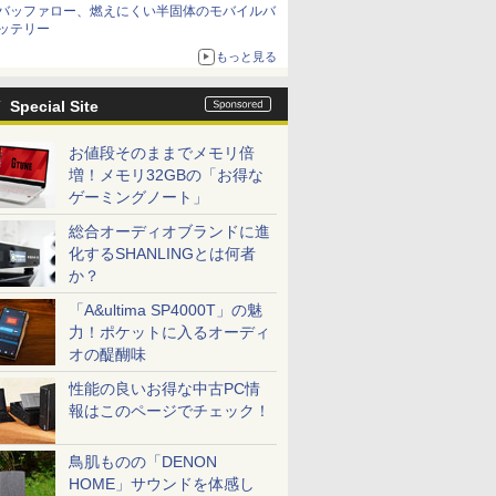
バッファロー、燃えにくい半固体のモバイルバ
ッテリー
もっと見る
Special Site
お値段そのままでメモリ倍
増！メモリ32GBの「お得な
ゲーミングノート」
総合オーディオブランドに進
化するSHANLINGとは何者
か？
「A&ultima SP4000T」の魅
力！ポケットに入るオーディ
オの醍醐味
性能の良いお得な中古PC情
報はこのページでチェック！
鳥肌ものの「DENON
HOME」サウンドを体感し