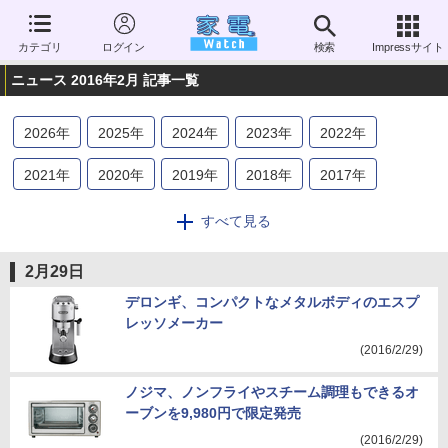
カテゴリ
ログイン
検索
Impressサイト
ニュース 2016年2月 記事一覧
2026
年
2025
年
2024
年
2023
年
2022
年
2021
年
2020
年
2019
年
2018
年
2017
年
2016
年
2015
年
2014
年
2013
年
2012
年
すべて見る
2011
年
2010
年
2009
年
2008
年
2007
年
2月29日
2006
年
デロンギ、コンパクトなメタルボディのエスプ
レッソメーカー
(2016/2/29)
ノジマ、ノンフライやスチーム調理もできるオ
ーブンを9,980円で限定発売
(2016/2/29)