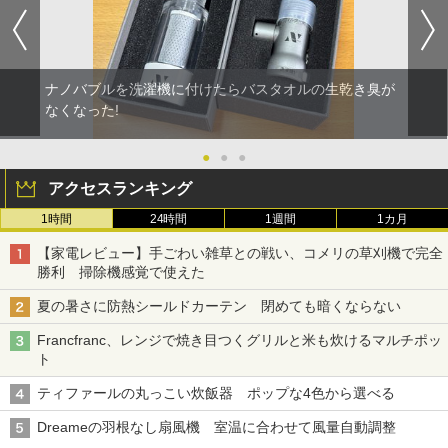
ナノバブルを洗濯機に付けたらバスタオルの生乾き臭が
なくなった!
●
●
●
アクセスランキング
1時間
24時間
1週間
1カ月
【家電レビュー】手ごわい雑草との戦い、コメリの草刈機で完全
勝利 掃除機感覚で使えた
夏の暑さに防熱シールドカーテン 閉めても暗くならない
Francfranc、レンジで焼き目つくグリルと米も炊けるマルチポッ
ト
ティファールの丸っこい炊飯器 ポップな4色から選べる
Dreameの羽根なし扇風機 室温に合わせて風量自動調整