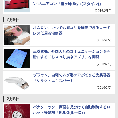
ン”のエアコン「霧ヶ峰 Style(スタイル)」
(2016/2/10)
2月9日
オムロン、いつでも肩コリを解消できるコード
レス低周波治療器
(2016/2/9)
三菱電機、外国人とのコミュニケーションを円
滑にする「しゃべり描きアプリ」を開発
(2016/2/9)
ブラウン、自宅でムダ毛ケアができる光美容器
「シルク・エキスパート」
(2016/2/9)
2月8日
パナソニック、床面を見分けて自動制御するロ
ボット掃除機「RULO(ルーロ)」