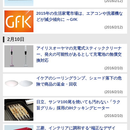
(2016/2/12)
2015年の生活家電市場は、エアコンや洗濯機な
どが減少傾向に ～GfK
(2016/2/12)
2月10日
アイリスオーヤマの充電式スティッククリーナ
ー、発火の可能性があるとして充電池の無償交
換対応
(2016/2/10)
イケアのシーリングランプ、シェード落下の危
険で商品の返金・回収
(2016/2/10)
日立、サンマ100尾を焼いても汚れない「ラク
旨グリル」採用のIHクッキングヒーター
(2016/2/10)
三菱、インテリアに調和する“端正なデザイ