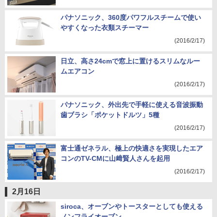
パナソニック、360度パワフルスチームで使い
やすくなった衣類スチーマー
(2016/2/17)
日立、高さ24cmで窓上に置けるスリムなルー
ムエアコン
(2016/2/17)
パナソニック、外出先で手軽に使える音波振動
歯ブラシ「ポケットドルツ」5種
(2016/2/17)
富士通ゼネラル、極上の快適さを実現したエア
コンのTV-CMに山﨑賢人さんを起用
(2016/2/17)
2月16日
siroca、オーブンやトースターとしても使える
ノンフライオーブン