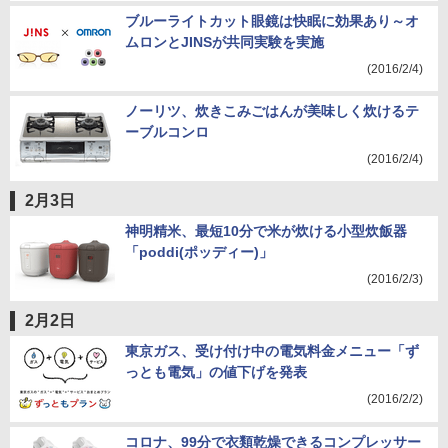
ブルーライトカット眼鏡は快眠に効果あり～オ
ムロンとJINSが共同実験を実施
(2016/2/4)
ノーリツ、炊きこみごはんが美味しく炊けるテ
ーブルコンロ
(2016/2/4)
2月3日
神明精米、最短10分で米が炊ける小型炊飯器
「poddi(ポッディー)」
(2016/2/3)
2月2日
東京ガス、受け付け中の電気料金メニュー「ず
っとも電気」の値下げを発表
(2016/2/2)
コロナ、99分で衣類乾燥できるコンプレッサー