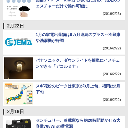
指輪デバイス「Ring」が家電に対応、指先のジ
ェスチャーだけで操作可能に
(2016/2/23)
2月22日
1月の家電出荷額は9カ月連続のプラス～冷蔵庫
や洗濯機が好調
(2016/2/22)
パナソニック、ダウンライトを簡単にイメチェ
ンできる「デコルミナ」
(2016/2/22)
スギ花粉のピークは東京が3月上旬、福岡は2月
下旬
(2016/2/22)
2月19日
センチュリー、冷蔵庫なら約20時間動かせる大
容量768Whの蓄電源