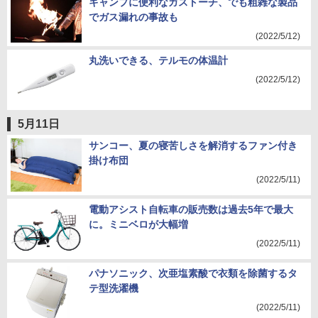
キャンプに便利なガストーチ、でも粗雑な製品
でガス漏れの事故も
(2022/5/12)
丸洗いできる、テルモの体温計
(2022/5/12)
5月11日
サンコー、夏の寝苦しさを解消するファン付き
掛け布団
(2022/5/11)
電動アシスト自転車の販売数は過去5年で最大
に。ミニベロが大幅増
(2022/5/11)
パナソニック、次亜塩素酸で衣類を除菌するタ
テ型洗濯機
(2022/5/11)