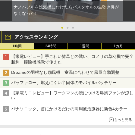
ナノバブルを洗濯機に付けたらバスタオルの生乾き臭が
なくなった!
●
●
●
アクセスランキング
1時間
24時間
1週間
1カ月
【家電レビュー】手ごわい雑草との戦い、コメリの草刈機で完全
勝利 掃除機感覚で使えた
Dreameの羽根なし扇風機 室温に合わせて風量自動調整
バッファロー、燃えにくい半固体のモバイルバッテリー
【家電ミニレビュー】ワークマンの腰につける爆風ファンが涼し
い!
パナソニック、首にかけるだけの高周波治療器に新色4カラー
もっと見る