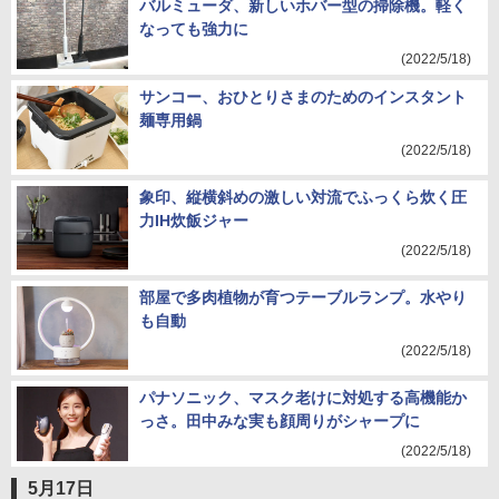
バルミューダ、新しいホバー型の掃除機。軽く
なっても強力に
(2022/5/18)
サンコー、おひとりさまのためのインスタント
麺専用鍋
(2022/5/18)
象印、縦横斜めの激しい対流でふっくら炊く圧
力IH炊飯ジャー
(2022/5/18)
部屋で多肉植物が育つテーブルランプ。水やり
も自動
(2022/5/18)
パナソニック、マスク老けに対処する高機能か
っさ。田中みな実も顔周りがシャープに
(2022/5/18)
5月17日