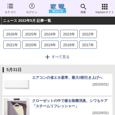
カテゴリ
ログイン
検索
Impressサイト
ニュース 2022年5月 記事一覧
2026
年
2025
年
2024
年
2023
年
2022
年
2021
年
2020
年
2019
年
2018
年
2017
年
2016
年
2015
年
2014
年
2013
年
2012
年
すべて見る
2011
年
2010
年
2009
年
2008
年
2007
年
5月31日
2006
年
エアコンの省エネ基準、最大3割引き上げへ
(2022/5/31)
クローゼットの中で服を除菌消臭、シワもケア
「スチームリフレッシャー」
(2022/5/31)