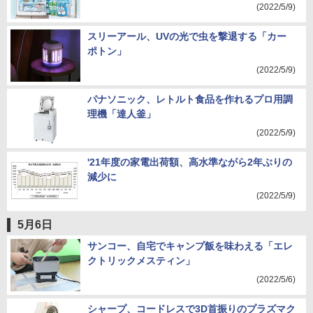
(2022/5/9)
スリーアール、UVの光で虫を撃退する「カー
ポトン」
(2022/5/9)
パナソニック、レトルト食品を作れるプロ用調
理機「達人釜」
(2022/5/9)
'21年度の家電出荷額、高水準ながら2年ぶりの
減少に
(2022/5/9)
5月6日
サンコー、自宅でキャンプ飯を味わえる「エレ
クトリックメスティン」
(2022/5/6)
シャープ、コードレスで3D首振りのプラズマク