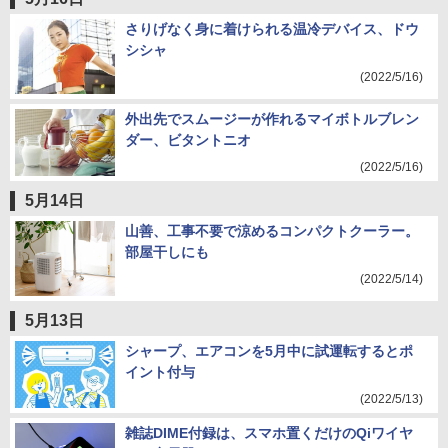
さりげなく身に着けられる温冷デバイス、ドウ
シシャ
(2022/5/16)
外出先でスムージーが作れるマイボトルブレン
ダー、ビタントニオ
(2022/5/16)
5月14日
山善、工事不要で涼めるコンパクトクーラー。
部屋干しにも
(2022/5/14)
5月13日
シャープ、エアコンを5月中に試運転するとポ
イント付与
(2022/5/13)
雑誌DIME付録は、スマホ置くだけのQiワイヤ