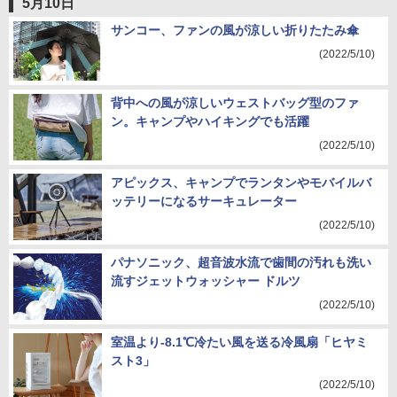
5月10日
サンコー、ファンの風が涼しい折りたたみ傘
(2022/5/10)
背中への風が涼しいウェストバッグ型のファ
ン。キャンプやハイキングでも活躍
(2022/5/10)
アピックス、キャンプでランタンやモバイルバ
ッテリーになるサーキュレーター
(2022/5/10)
パナソニック、超音波水流で歯間の汚れも洗い
流すジェットウォッシャー ドルツ
(2022/5/10)
室温より-8.1℃冷たい風を送る冷風扇「ヒヤミ
スト3」
(2022/5/10)