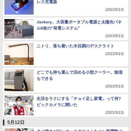
レス充電器
(2022/5/13)
Jackery、大容量ポータブル電源と太陽光パネ
ル6枚の“発電システム”
(2022/5/13)
ニトリ、落ち着いた木目調のデスクライト
(2022/5/13)
どこでも持ち運んで涼める小型クーラー。除湿
もできる
(2022/5/13)
生活をラクにする「チョイ足し家電」って何?
ビックカメラに聞いた
(2022/5/13)
5月12日