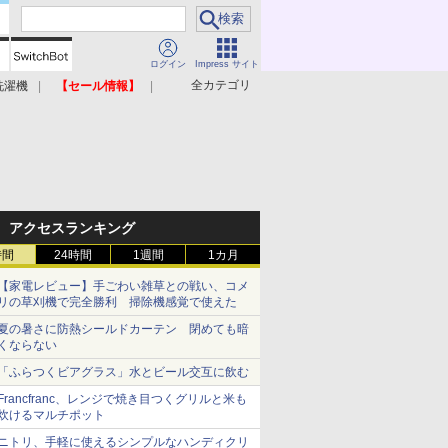
ログイン
Impress サイト
全カテゴリ
洗濯機
【セール情報】
照明器具
美容家電
アクセスランキング
時間
24時間
1週間
1カ月
【家電レビュー】手ごわい雑草との戦い、コメ
リの草刈機で完全勝利 掃除機感覚で使えた
夏の暑さに防熱シールドカーテン 閉めても暗
くならない
「ふらつくビアグラス」水とビール交互に飲む
Francfranc、レンジで焼き目つくグリルと米も
炊けるマルチポット
ニトリ、手軽に使えるシンプルなハンディクリ