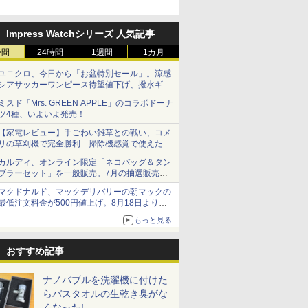
Impress Watchシリーズ 人気記事
時間
24時間
1週間
1カ月
ユニクロ、今日から「お盆特別セール」。涼感
シアサッカーワンピース待望値下げ、撥水ギア
ショーツは1990円に
ミスド「Mrs. GREEN APPLE」のコラボドーナ
ツ4種、いよいよ発売！
【家電レビュー】手ごわい雑草との戦い、コメ
リの草刈機で完全勝利 掃除機感覚で使えた
カルディ、オンライン限定「ネコバッグ＆タン
ブラーセット」を一般販売。7月の抽選販売の
当選無効分
マクドナルド、マックデリバリーの朝マックの
最低注文料金が500円値上げ。8月18日より
1,500円から受付
もっと見る
おすすめ記事
ナノバブルを洗濯機に付けた
らバスタオルの生乾き臭がな
くなった!