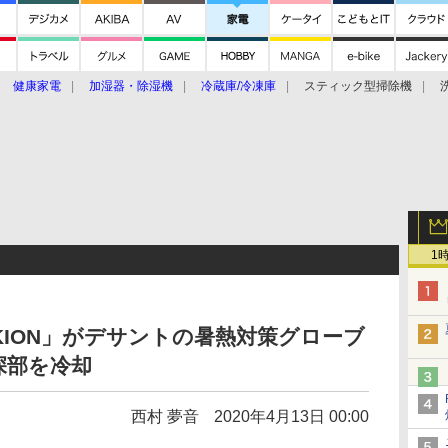
健康家電
加湿器・除湿機
冷蔵庫/冷凍庫
スティック型掃除機
扇風機
オーブン・電子レンジ
スマートハウス
掃除機
家事家電
ke大賞2019】
CES 2020
1
KION」がデサントの暑熱対策グローブ
深部を冷却
西村 夢音
2020年4月13日 00:00