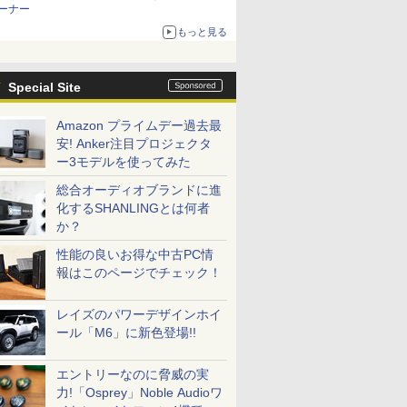
ーナー
もっと見る
Special Site
Amazon プライムデー過去最
安! Anker注目プロジェクタ
ー3モデルを使ってみた
総合オーディオブランドに進
化するSHANLINGとは何者
か？
性能の良いお得な中古PC情
報はこのページでチェック！
レイズのパワーデザインホイ
ール「M6」に新色登場!!
エントリーなのに脅威の実
力!「Osprey」Noble Audioワ