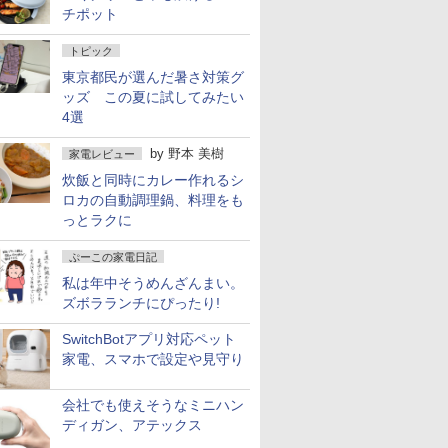
チポット
トピック
東京都民が選んだ暑さ対策グ
ッズ この夏に試してみたい
4選
by
野本 美樹
家電レビュー
炊飯と同時にカレー作れるシ
ロカの自動調理鍋、料理をも
っとラクに
ぷーこの家電日記
私は年中そうめんざんまい。
ズボラランチにぴったり!
SwitchBotアプリ対応ペット
家電、スマホで設定や見守り
会社でも使えそうなミニハン
ディガン、アテックス