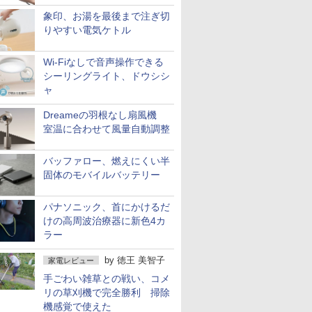
象印、お湯を最後まで注ぎ切
りやすい電気ケトル
Wi-Fiなしで音声操作できる
シーリングライト、ドウシシ
ャ
Dreameの羽根なし扇風機
室温に合わせて風量自動調整
バッファロー、燃えにくい半
固体のモバイルバッテリー
パナソニック、首にかけるだ
けの高周波治療器に新色4カ
ラー
by
徳王 美智子
家電レビュー
手ごわい雑草との戦い、コメ
リの草刈機で完全勝利 掃除
機感覚で使えた