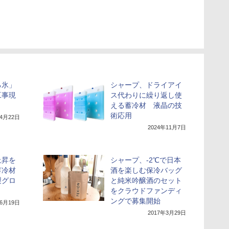
る氷」
シャープ、ドライアイ
工事現
ス代わりに繰り返し使
える蓄冷材 液晶の技
術応用
年4月22日
2024年11月7日
上昇を
シャープ、-2℃で日本
蓄冷材
酒を楽しむ保冷バッグ
製グロ
と純米吟醸酒のセット
をクラウドファンディ
ングで募集開始
年6月19日
2017年3月29日