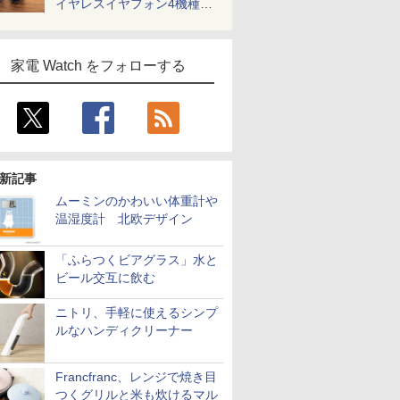
イヤレスイヤフォン4機種を
一気に聴く
家電 Watch をフォローする
新記事
ムーミンのかわいい体重計や
温湿度計 北欧デザイン
「ふらつくビアグラス」水と
ビール交互に飲む
ニトリ、手軽に使えるシンプ
ルなハンディクリーナー
Francfranc、レンジで焼き目
つくグリルと米も炊けるマル