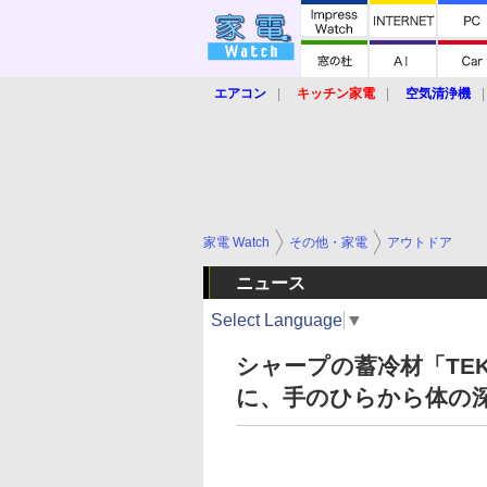
エアコン
キッチン家電
空気清浄機
炊飯器
ロボット掃除機
暖房器具
業界動向
【家電大賞2019】
【e-bi
家電 Watch
その他・家電
アウトドア
ニュース
Select Language
▼
シャープの蓄冷材「TE
に、手のひらから体の