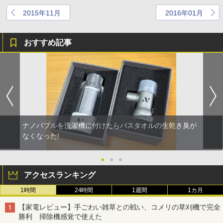
2015年11月
2016年01月
おすすめ記事
ナノバブルを洗濯機に付けたらバスタオルの生乾き臭が
なくなった!
●
●
●
アクセスランキング
1時間
24時間
1週間
1カ月
【家電レビュー】手ごわい雑草との戦い、コメリの草刈機で完全
勝利 掃除機感覚で使えた