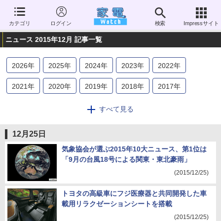
カテゴリ
ログイン
検索
Impressサイト
ニュース 2015年12月 記事一覧
2026
年
2025
年
2024
年
2023
年
2022
年
2021
年
2020
年
2019
年
2018
年
2017
年
2016
年
2015
年
2014
年
2013
年
2012
年
すべて見る
2011
年
2010
年
2009
年
2008
年
2007
年
12月25日
2006
年
気象協会が選ぶ2015年10大ニュース、第1位は
「9月の台風18号による関東・東北豪雨」
(2015/12/25)
トヨタの高級車にフジ医療器と共同開発した車
載用リラクゼーションシートを搭載
(2015/12/25)