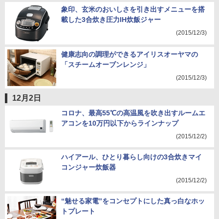
象印、玄米のおいしさを引き出すメニューを搭
載した3合炊き圧力IH炊飯ジャー
(2015/12/3)
健康志向の調理ができるアイリスオーヤマの
「スチームオーブンレンジ」
(2015/12/3)
12月2日
コロナ、最高55℃の高温風を吹き出すルームエ
アコンを10万円以下からラインナップ
(2015/12/2)
ハイアール、ひとり暮らし向けの3合炊きマイ
コンジャー炊飯器
(2015/12/2)
“魅せる家電”をコンセプトにした真っ白なホッ
トプレート