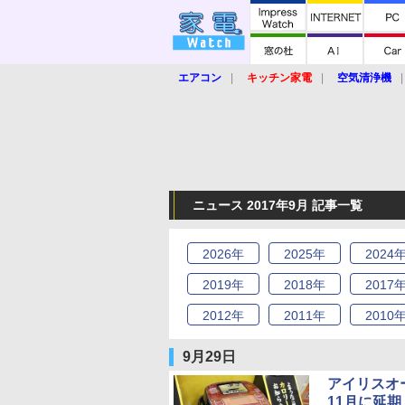
エアコン
キッチン家電
空気清浄機
炊飯器
ロボット掃除機
暖房器具
業界動向
【家電大賞2019】
【e-bi
ニュース 2017年9月 記事一覧
2026
年
2025
年
2024
2019
年
2018
年
2017
2012
年
2011
年
2010
9月29日
アイリスオ
11月に延期