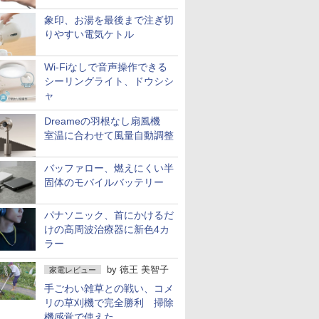
象印、お湯を最後まで注ぎ切
りやすい電気ケトル
Wi-Fiなしで音声操作できる
シーリングライト、ドウシシ
ャ
Dreameの羽根なし扇風機
室温に合わせて風量自動調整
バッファロー、燃えにくい半
固体のモバイルバッテリー
パナソニック、首にかけるだ
けの高周波治療器に新色4カ
ラー
by
徳王 美智子
家電レビュー
手ごわい雑草との戦い、コメ
リの草刈機で完全勝利 掃除
機感覚で使えた