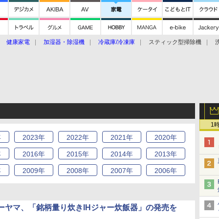
健康家電
加湿器・除湿機
冷蔵庫/冷凍庫
スティック型掃除機
扇風機
オーブン・電子レンジ
スマートハウス
掃除機
家事家電
ke大賞2019】
CES 2020
1
年
2023
年
2022
年
2021
年
2020
年
年
2016
年
2015
年
2014
年
2013
年
年
2009
年
2008
年
2007
年
2006
年
ーヤマ、「銘柄量り炊きIHジャー炊飯器」の発売を