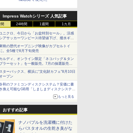
Impress Watchシリーズ 人気記事
時間
24時間
1週間
1カ月
ユニクロ、今日から「お盆特別セール」。涼感
シアサッカーワンピース待望値下げ、撥水ギア
ショーツは1990円に
東映の歴代オープニング映像がカプセルトイ
に。全5種で8月下旬発売
カルディ、オンライン限定「ネコバッグ＆タン
ブラーセット」を一般販売。7月の抽選販売の
当選無効分
スターバックス、横浜に“文化財カフェ”8月10日
オープン
令和のファミコンディスクシステム？安価に書
き換え可能なGB用「しましまディスクシステ
ム」
もっと見る
おすすめ記事
ナノバブルを洗濯機に付けた
らバスタオルの生乾き臭がな