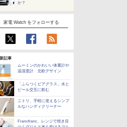
か？
家電 Watch をフォローする
新記事
ムーミンのかわいい体重計や
温湿度計 北欧デザイン
「ふらつくビアグラス」水と
ビール交互に飲む
ニトリ、手軽に使えるシンプ
ルなハンディクリーナー
Francfranc、レンジで焼き目
つくグリルと米も炊けるマル