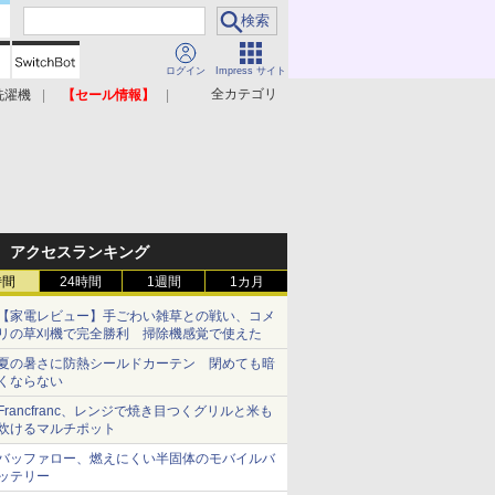
ログイン
Impress サイト
全カテゴリ
洗濯機
【セール情報】
照明器具
美容家電
アクセスランキング
時間
24時間
1週間
1カ月
【家電レビュー】手ごわい雑草との戦い、コメ
リの草刈機で完全勝利 掃除機感覚で使えた
夏の暑さに防熱シールドカーテン 閉めても暗
くならない
Francfranc、レンジで焼き目つくグリルと米も
炊けるマルチポット
バッファロー、燃えにくい半固体のモバイルバ
ッテリー