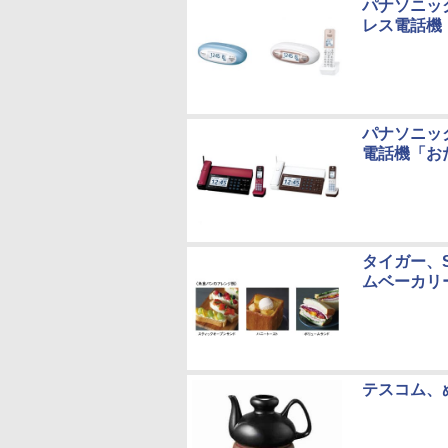
パナソニッ
レス電話機
パナソニッ
電話機「お
タイガー、
ムベーカリ
テスコム、