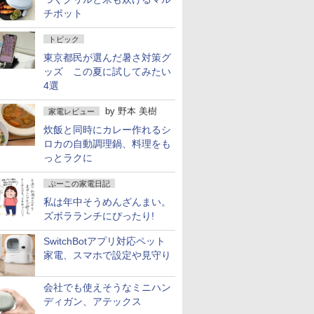
チポット
トピック
東京都民が選んだ暑さ対策グ
ッズ この夏に試してみたい
4選
by
野本 美樹
家電レビュー
炊飯と同時にカレー作れるシ
ロカの自動調理鍋、料理をも
っとラクに
ぷーこの家電日記
私は年中そうめんざんまい。
ズボラランチにぴったり!
SwitchBotアプリ対応ペット
家電、スマホで設定や見守り
会社でも使えそうなミニハン
ディガン、アテックス