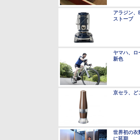
アラジン、B
ストーブ
ヤマハ、ロ
新色
京セラ、ど
世界初の衣
に延期