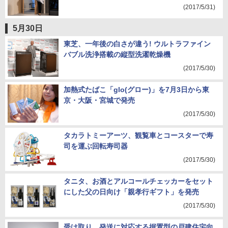
(2017/5/31)
5月30日
東芝、一年後の白さが違う! ウルトラファイン
バブル洗浄搭載の縦型洗濯乾燥機
(2017/5/30)
加熱式たばこ「glo(グロー)」を7月3日から東
京・大阪・宮城で発売
(2017/5/30)
タカラトミーアーツ、観覧車とコースターで寿
司を運ぶ回転寿司器
(2017/5/30)
タニタ、お酒とアルコールチェッカーをセット
にした父の日向け「親孝行ギフト」を発売
(2017/5/30)
受け取り、発送に対応する据置型の戸建住宅向