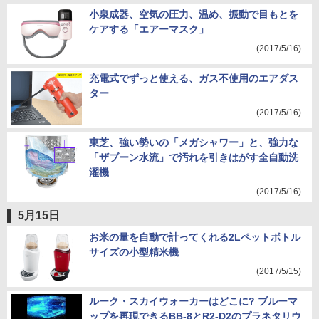
小泉成器、空気の圧力、温め、振動で目もとを
ケアする「エアーマスク」
(2017/5/16)
充電式でずっと使える、ガス不使用のエアダス
ター
(2017/5/16)
東芝、強い勢いの「メガシャワー」と、強力な
「ザブーン水流」で汚れを引きはがす全自動洗
濯機
(2017/5/16)
5月15日
お米の量を自動で計ってくれる2Lペットボトル
サイズの小型精米機
(2017/5/15)
ルーク・スカイウォーカーはどこに? ブルーマ
ップを再現できるBB-8とR2-D2のプラネタリウ