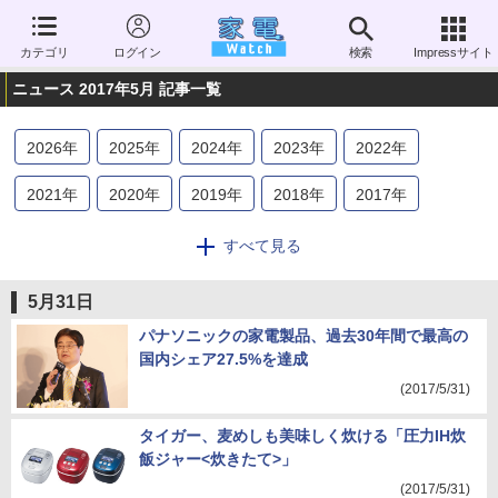
カテゴリ
ログイン
検索
Impressサイト
ニュース 2017年5月 記事一覧
2026
年
2025
年
2024
年
2023
年
2022
年
2021
年
2020
年
2019
年
2018
年
2017
年
2016
年
2015
年
2014
年
2013
年
2012
年
すべて見る
2011
年
2010
年
2009
年
2008
年
2007
年
5月31日
2006
年
パナソニックの家電製品、過去30年間で最高の
国内シェア27.5%を達成
(2017/5/31)
タイガー、麦めしも美味しく炊ける「圧力IH炊
飯ジャー<炊きたて>」
(2017/5/31)