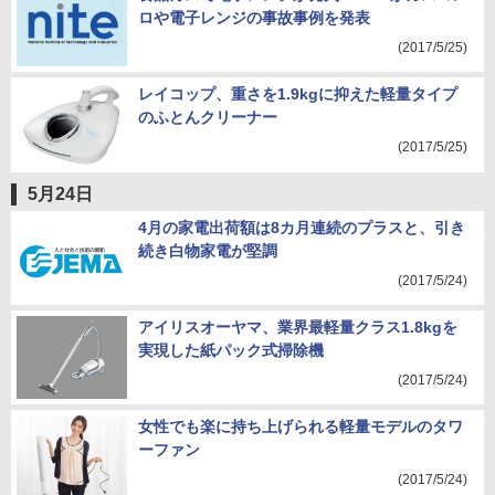
ロや電子レンジの事故事例を発表
(2017/5/25)
レイコップ、重さを1.9kgに抑えた軽量タイプ
のふとんクリーナー
(2017/5/25)
5月24日
4月の家電出荷額は8カ月連続のプラスと、引き
続き白物家電が堅調
(2017/5/24)
アイリスオーヤマ、業界最軽量クラス1.8kgを
実現した紙パック式掃除機
(2017/5/24)
女性でも楽に持ち上げられる軽量モデルのタワ
ーファン
(2017/5/24)