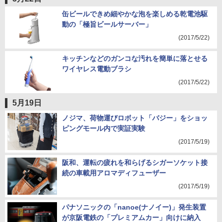
缶ビールできめ細やかな泡を楽しめる乾電池駆
動の「極旨ビールサーバー」
(2017/5/22)
キッチンなどのガンコな汚れを簡単に落とせる
ワイヤレス電動ブラシ
(2017/5/22)
5月19日
ノジマ、荷物運びロボット「バジー」をショッ
ピングモール内で実証実験
(2017/5/19)
阪和、運転の疲れを和らげるシガーソケット接
続の車載用アロマディフューザー
(2017/5/19)
パナソニックの「nanoe(ナノイー)」発生装置
が京阪電鉄の「プレミアムカー」向けに納入