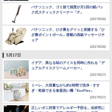
パナソニック、ゴミ捨て頻度が月1回の紙パッ
ク式スティッククリーナー「iT」
(2017/5/18)
パナソニック、ひざ裏をグイッと刺激する「ひ
ざ裏ポイントボール」搭載の高級マッサージチ
ェア
(2017/5/18)
5月17日
イデア、異なる味のアイスを同時に作れる「デ
ュアルアイスクリームメーカー」
(2017/5/17)
ミーレ、大容量ながら約1時間で洗浄・すす
ぎ・乾燥できる食器洗い機「EcoFlex」
(2017/5/17)
正しいダニ対策でアレルギー予防を。虫研究に