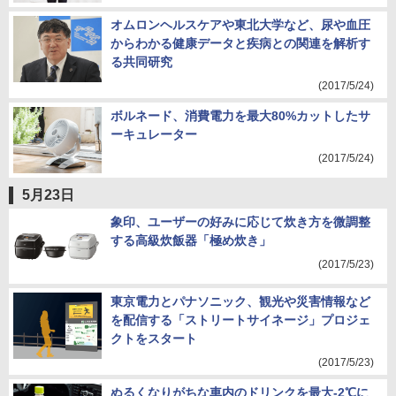
オムロンヘルスケアや東北大学など、尿や血圧
からわかる健康データと疾病との関連を解析す
る共同研究
(2017/5/24)
ボルネード、消費電力を最大80%カットしたサ
ーキュレーター
(2017/5/24)
5月23日
象印、ユーザーの好みに応じて炊き方を微調整
する高級炊飯器「極め炊き」
(2017/5/23)
東京電力とパナソニック、観光や災害情報など
を配信する「ストリートサイネージ」プロジェ
クトをスタート
(2017/5/23)
ぬるくなりがちな車内のドリンクを最大-2℃に