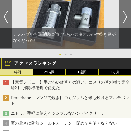
ナノバブルを洗濯機に付けたらバスタオルの生乾き臭が
なくなった!
●
●
●
アクセスランキング
1時間
24時間
1週間
1カ月
【家電レビュー】手ごわい雑草との戦い、コメリの草刈機で完全
勝利 掃除機感覚で使えた
Francfranc、レンジで焼き目つくグリルと米も炊けるマルチポッ
ト
ニトリ、手軽に使えるシンプルなハンディクリーナー
夏の暑さに防熱シールドカーテン 閉めても暗くならない