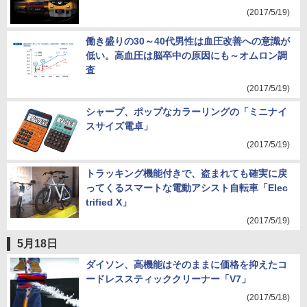
(2017/5/19)
働き盛りの30～40代男性は血圧改善への意識が
低い。高血圧は脳卒中の原因にも～オムロン調
査
(2017/5/19)
シャープ、ポップなカラーリングの「ミニナイ
スサイズ電卓」
(2017/5/19)
トラッキング機能付きで、盗まれても確実に戻
ってくるスマートな電動アシスト自転車「Elec
trified X」
(2017/5/19)
5月18日
ダイソン、高機能はそのままに価格を抑えたコ
ードレススティッククリーナー「V7」
(2017/5/18)