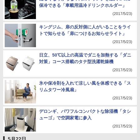
保冷できる「車載用温冷ドリンクホルダー」
(2017/5/23)
キングジム、扉の反対側に人がいることをライ
トで知らせる「扉につけるお知らせライト」
(2017/5/23)
日立、50℃以上の高温でダニを加熱する「ダニ
対策」コース搭載のタテ型洗濯乾燥機
(2017/5/23)
氷や保冷剤を入れて涼しい風を体感できる「ス
リムタワー冷風扇」
(2017/5/23)
デロンギ、パワフルコンパクトな除湿機「タシ
ューゴ」で空調家電に参入
(2017/5/23)
5月22日