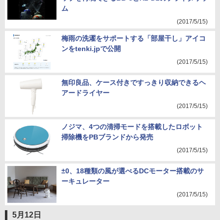
ム
(2017/5/15)
梅雨の洗濯をサポートする「部屋干し」アイコ
ンをtenki.jpで公開
(2017/5/15)
無印良品、ケース付きですっきり収納できるヘ
アードライヤー
(2017/5/15)
ノジマ、4つの清掃モードを搭載したロボット
掃除機をPBブランドから発売
(2017/5/15)
±0、18種類の風が選べるDCモーター搭載のサ
ーキュレーター
(2017/5/15)
5月12日