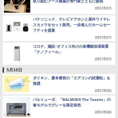
取り組むアース製薬が専門家とともに提唱
(2017/5/17)
パナソニック、テレビドアホンと屋外ワイヤレ
スカメラをセット販売。一歩進んだホームセー
フティを提案
(2017/5/17)
コロナ、施設･オフィス向けの多機能加湿装置
「ナノフィール」
(2017/5/17)
5月16日
ダイキン、夏本番前の「エアコンの試運転」を
推奨
(2017/5/16)
バルミューダ、「BALMUDA The Toaster」の
春モデルでグレーを限定発売
(2017/5/16)