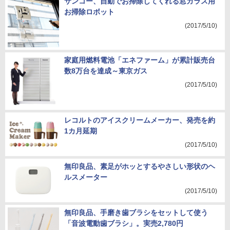
サンコー、自動でお掃除してくれる窓ガラス用
お掃除ロボット
(2017/5/10)
家庭用燃料電池「エネファーム」が累計販売台
数8万台を達成～東京ガス
(2017/5/10)
レコルトのアイスクリームメーカー、発売を約
1カ月延期
(2017/5/10)
無印良品、素足がホッとするやさしい形状のヘ
ルスメーター
(2017/5/10)
無印良品、手磨き歯ブラシをセットして使う
「音波電動歯ブラシ」。実売2,780円