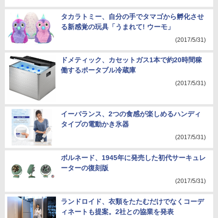
タカラトミー、自分の手でタマゴから孵化させ
る新感覚の玩具「うまれて! ウーモ」
(2017/5/31)
ドメティック、カセットガス1本で約20時間稼
働するポータブル冷蔵庫
(2017/5/31)
イーバランス、2つの食感が楽しめるハンディ
タイプの電動かき氷器
(2017/5/31)
ボルネード、1945年に発売した初代サーキュレ
ーターの復刻版
(2017/5/31)
ランドロイド、衣類をたたむだけでなくコーデ
ィネートも提案。2社との協業を発表