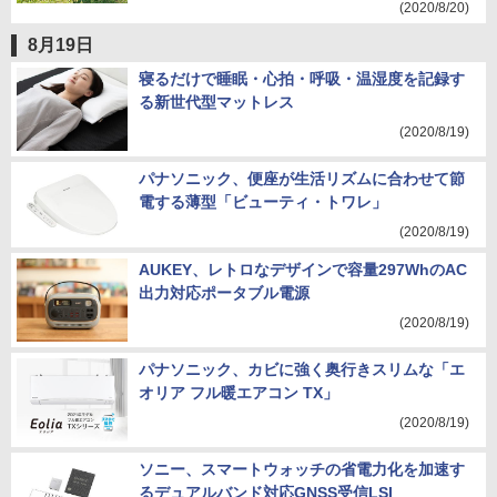
(2020/8/20)
8月19日
寝るだけで睡眠・心拍・呼吸・温湿度を記録す
る新世代型マットレス
(2020/8/19)
パナソニック、便座が生活リズムに合わせて節
電する薄型「ビューティ・トワレ」
(2020/8/19)
AUKEY、レトロなデザインで容量297WhのAC
出力対応ポータブル電源
(2020/8/19)
パナソニック、カビに強く奥行きスリムな「エ
オリア フル暖エアコン TX」
(2020/8/19)
ソニー、スマートウォッチの省電力化を加速す
るデュアルバンド対応GNSS受信LSI