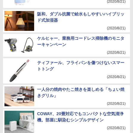
(2020/8/21)
阪和、ダブル抗菌で給水もしやすいハイブリッ
ド式加湿器
(2020/8/21)
ケルヒャー、業務用コードレス掃除機のモニタ
ーキャンペーン
(2020/8/21)
ティファール、フライパンを傷つけないスマー
トトング
(2020/8/21)
一人分の焼肉やたこ焼きを楽しめる「ちょい焼
きグリル」
(2020/8/21)
COWAY、20畳対応でもコンパクトな空気清浄
機。部屋に馴染むシンプルデザイン
(2020/8/21)