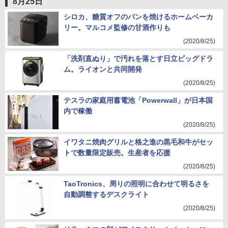
8月25日
シロカ、糖質オフのパンを焼けるホームベーカ
リー。マルコメ監修の甘酒作りも
(2020/8/25)
「洗剤直ぬり」で汚れを落とす日立ビッグドラ
ム。ライオンと共同開発
(2020/8/25)
テスラの家庭用蓄電池「Powerwall」が日本国
内で稼働
(2020/8/25)
イワタニ焼肉グリルと格之進の黒毛和牛がセッ
トで数量限定販売。生産者を応援
(2020/8/25)
TaoTronics、周りの照明に合わせて明るさを
自動調整するデスクライト
(2020/8/25)