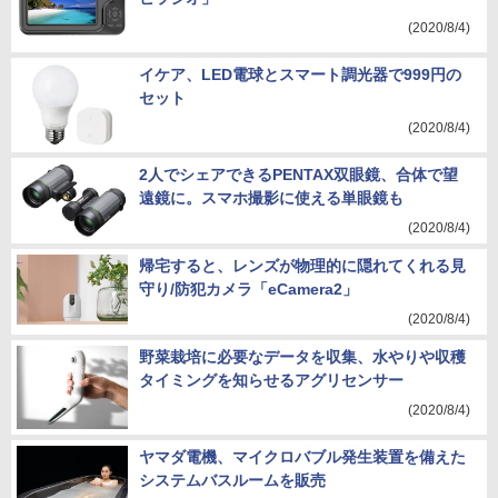
(2020/8/4)
イケア、LED電球とスマート調光器で999円の
セット
(2020/8/4)
2人でシェアできるPENTAX双眼鏡、合体で望
遠鏡に。スマホ撮影に使える単眼鏡も
(2020/8/4)
帰宅すると、レンズが物理的に隠れてくれる見
守り/防犯カメラ「eCamera2」
(2020/8/4)
野菜栽培に必要なデータを収集、水やりや収穫
タイミングを知らせるアグリセンサー
(2020/8/4)
ヤマダ電機、マイクロバブル発生装置を備えた
システムバスルームを販売