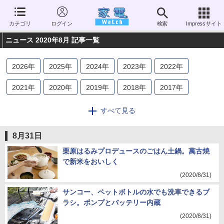
カテゴリ
ログイン
検索
Impressサイト
ニュース 2020年8月 記事一覧
2026
年
2025
年
2024
年
2023
年
2022
年
2021
年
2020
年
2019
年
2018
年
2017
年
2016
年
2015
年
2014
年
2013
年
2012
年
すべて見る
2011
年
2010
年
2009
年
2008
年
2007
年
8月31日
2006
年
栗原はるみプロデュースのごはん土鍋。萬古焼
で新米をおいしく
(2020/8/31)
サンコー、ペットボトルの水でも洗車できるブ
ラシ。ポンプとバッテリー内蔵
(2020/8/31)