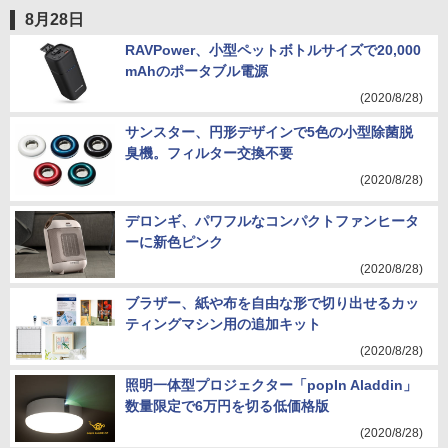
8月28日
RAVPower、小型ペットボトルサイズで20,000
mAhのポータブル電源
(2020/8/28)
サンスター、円形デザインで5色の小型除菌脱
臭機。フィルター交換不要
(2020/8/28)
デロンギ、パワフルなコンパクトファンヒータ
ーに新色ピンク
(2020/8/28)
ブラザー、紙や布を自由な形で切り出せるカッ
ティングマシン用の追加キット
(2020/8/28)
照明一体型プロジェクター「popIn Aladdin」
数量限定で6万円を切る低価格版
(2020/8/28)