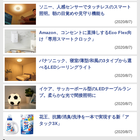
ソニー、人感センサーでタッチレスのスマート
照明。朝の目覚めや見守り機能も
(2020/8/7)
Amazon、コンセントに直挿しするEco Flex向
け「専用スマートクロック」
(2020/8/7)
パナソニック、寝室/薄型/和風の3タイプから選
べるLEDシーリングライト
(2020/8/7)
イケア、サッカーボール型のLEDテーブルラン
プ。柔らかな光で間接照明に
(2020/8/7)
花王、抗菌/消臭/洗浄を一本で実現する新「ア
タック3X」
(2020/8/7)