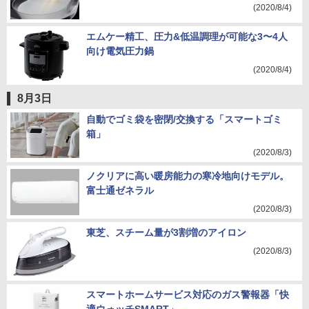
(2020/8/4)
エムケー精工、圧力&低温調理が可能な3〜4人
向け電気圧力鍋
(2020/8/4)
8月3日
自動でゴミ袋を密閉/交換する「スマートゴミ
箱」
(2020/8/3)
ノクリアに高い暖房能力の寒冷地向けモデル。
富士通ゼネラル
(2020/8/3)
東芝、スチーム量が3割増のアイロン
(2020/8/3)
スマートホームサービス対応のガス警報器「快