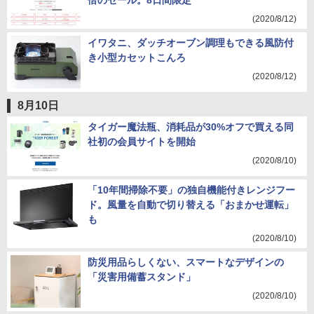
倍のセール。8日間限定
(2020/8/12)
イワタニ、ダッチオーブン調理もできる風防付
き小型カセットこんろ
(2020/8/12)
8月10日
タイガー魔法瓶、消耗品が30%オフで買える同
社初の会員サイトを開始
(2020/8/10)
「10年間掃除不要」の独自機能付きレンジフー
ド。風量を自動で切り替える「おまかせ運転」
も
(2020/8/10)
防災用品らしくない、スマートなデザインの
「災害用備蓄スタンド」
(2020/8/10)