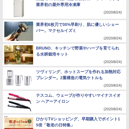
業界初の屋外専用冷凍庫
(2020/8/24)
業界初6枚刃で30%早剃り、肌に優しいシェー
バー。マクセルイズミ
(2020/8/24)
BRUNO、キッチンで野菜やハーブを育てられ
る水耕栽培キット
(2020/8/24)
ツヴィリング、ホットスープを作れる加熱対応
ブレンダー。2重構造の電気ケトルも
(2020/8/24)
テスコム、ウェーブが作りやすいマイナスイオ
ン ヘアーアイロン
(2020/8/24)
ひかりTVショッピング、早期購入でポイント1
5倍「敬老の日特集」