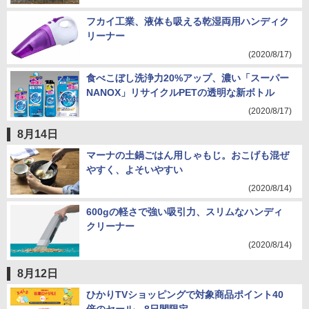
フカイ工業、液体も吸える乾湿両用ハンディク
リーナー
(2020/8/17)
食べこぼし洗浄力20%アップ、濃い「スーパー
NANOX」リサイクルPETの透明な新ボトル
(2020/8/17)
8月14日
マーナの土鍋ごはん用しゃもじ。おこげも混ぜ
やすく、よそいやすい
(2020/8/14)
600gの軽さで強い吸引力、スリムなハンディ
クリーナー
(2020/8/14)
8月12日
ひかりTVショッピングで対象商品ポイント40