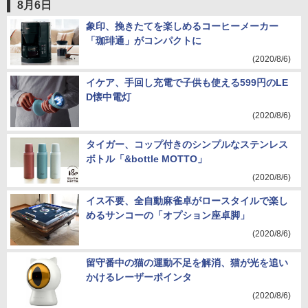
8月6日
象印、挽きたてを楽しめるコーヒーメーカー
「珈琲通」がコンパクトに
(2020/8/6)
イケア、手回し充電で子供も使える599円のLE
D懐中電灯
(2020/8/6)
タイガー、コップ付きのシンプルなステンレス
ボトル「&bottle MOTTO」
(2020/8/6)
イス不要、全自動麻雀卓がロースタイルで楽し
めるサンコーの「オプション座卓脚」
(2020/8/6)
留守番中の猫の運動不足を解消、猫が光を追い
かけるレーザーポインタ
(2020/8/6)