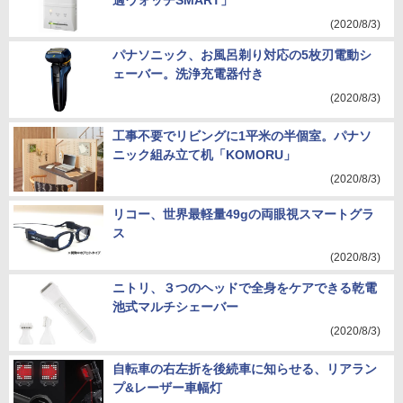
適ウォッチSMART」
(2020/8/3)
パナソニック、お風呂剃り対応の5枚刃電動シ
ェーバー。洗浄充電器付き
(2020/8/3)
工事不要でリビングに1平米の半個室。パナソ
ニック組み立て机「KOMORU」
(2020/8/3)
リコー、世界最軽量49gの両眼視スマートグラ
ス
(2020/8/3)
ニトリ、３つのヘッドで全身をケアできる乾電
池式マルチシェーバー
(2020/8/3)
自転車の右左折を後続車に知らせる、リアラン
プ&レーザー車幅灯