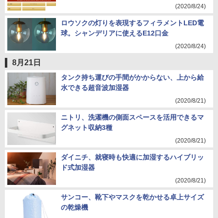
(2020/8/24)
ロウソクの灯りを表現するフィラメントLED電
球。シャンデリアに使えるE12口金
(2020/8/24)
8月21日
タンク持ち運びの手間がかからない、上から給
水できる超音波加湿器
(2020/8/21)
ニトリ、洗濯機の側面スペースを活用できるマ
グネット収納3種
(2020/8/21)
ダイニチ、就寝時も快適に加湿するハイブリッ
ド式加湿器
(2020/8/21)
サンコー、靴下やマスクを乾かせる卓上サイズ
の乾燥機