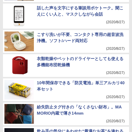
話した声を文字にする筆談用ポケトーク。聞こ
えにくい人と、マスクしながら会話
(2020/8/27)
こすり洗いが不要、コンタクト専用の超音波洗
浄機。ソフト/ハード両対応
(2020/8/27)
衣類乾燥やペットのドライヤーとしても使える
多機能布団乾燥機
(2020/8/27)
10年間保存できる「防災電池」単三アルカリ40
本セット
(2020/8/27)
紛失防止タグ付きの「なくさない財布」。MA
MORIO内蔵で薄さ14mm
(2020/8/27)
飲み手の気分にあわせた“最適なお茶”を淹れる