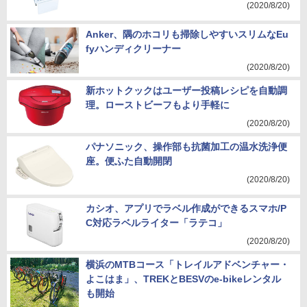
(2020/8/20)
Anker、隅のホコリも掃除しやすいスリムなEu
fyハンディクリーナー
(2020/8/20)
新ホットクックはユーザー投稿レシピを自動調
理。ローストビーフもより手軽に
(2020/8/20)
パナソニック、操作部も抗菌加工の温水洗浄便
座。便ふた自動開閉
(2020/8/20)
カシオ、アプリでラベル作成ができるスマホ/P
C対応ラベルライター「ラテコ」
(2020/8/20)
横浜のMTBコース「トレイルアドベンチャー・
よこはま」、TREKとBESVのe-bikeレンタル
も開始