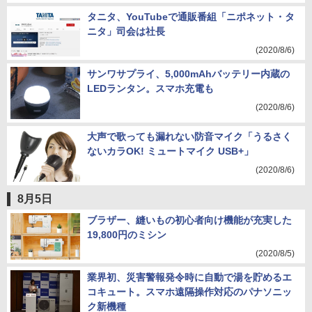
タニタ、YouTubeで通販番組「ニポネット・タ
ニタ」司会は社長
(2020/8/6)
サンワサプライ、5,000mAhバッテリー内蔵の
LEDランタン。スマホ充電も
(2020/8/6)
大声で歌っても漏れない防音マイク「うるさく
ないカラOK! ミュートマイク USB+」
(2020/8/6)
8月5日
ブラザー、縫いもの初心者向け機能が充実した
19,800円のミシン
(2020/8/5)
業界初、災害警報発令時に自動で湯を貯めるエ
コキュート。スマホ遠隔操作対応のパナソニッ
ク新機種