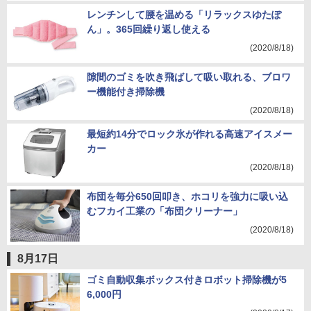
レンチンして腰を温める「リラックスゆたぽ
ん」。365回繰り返し使える
(2020/8/18)
隙間のゴミを吹き飛ばして吸い取れる、ブロワ
ー機能付き掃除機
(2020/8/18)
最短約14分でロック氷が作れる高速アイスメー
カー
(2020/8/18)
布団を毎分650回叩き、ホコリを強力に吸い込
むフカイ工業の「布団クリーナー」
(2020/8/18)
8月17日
ゴミ自動収集ボックス付きロボット掃除機が5
6,000円