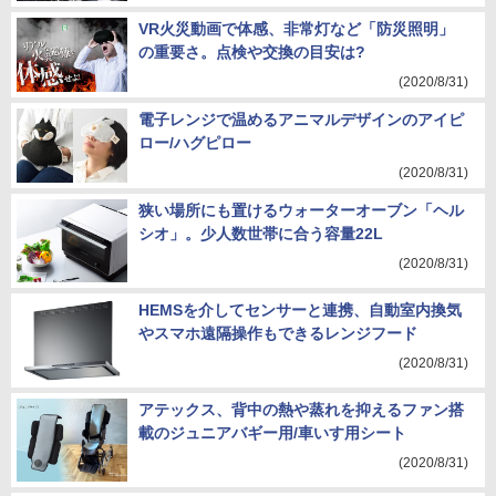
VR火災動画で体感、非常灯など「防災照明」
の重要さ。点検や交換の目安は?
(2020/8/31)
電子レンジで温めるアニマルデザインのアイピ
ロー/ハグピロー
(2020/8/31)
狭い場所にも置けるウォーターオーブン「ヘル
シオ」。少人数世帯に合う容量22L
(2020/8/31)
HEMSを介してセンサーと連携、自動室内換気
やスマホ遠隔操作もできるレンジフード
(2020/8/31)
アテックス、背中の熱や蒸れを抑えるファン搭
載のジュニアバギー用/車いす用シート
(2020/8/31)