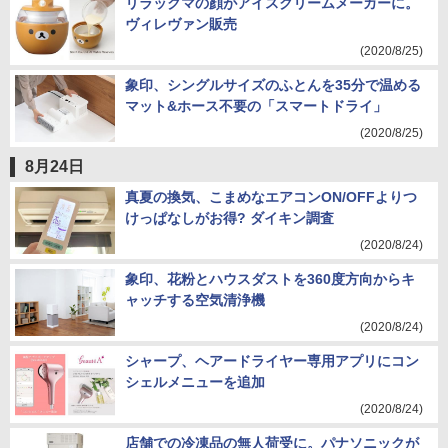
リラックマの顔がアイスクリームメーカーに。
ヴィレヴァン販売
(2020/8/25)
象印、シングルサイズのふとんを35分で温める
マット&ホース不要の「スマートドライ」
(2020/8/25)
8月24日
真夏の換気、こまめなエアコンON/OFFよりつ
けっぱなしがお得? ダイキン調査
(2020/8/24)
象印、花粉とハウスダストを360度方向からキ
ャッチする空気清浄機
(2020/8/24)
シャープ、ヘアードライヤー専用アプリにコン
シェルメニューを追加
(2020/8/24)
店舗での冷凍品の無人荷受に。パナソニックが