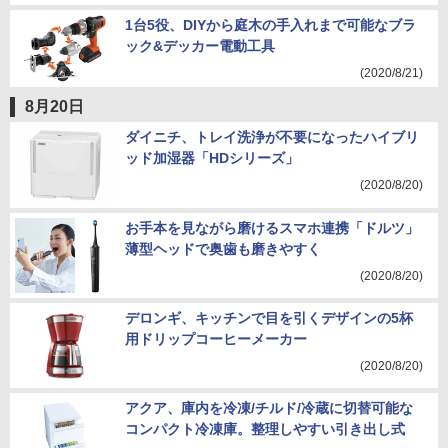
1台5役、DIYから庭木の手入れまで可能なブラ
ック&デッカー電動工具
(2020/8/21)
8月20日
ダイニチ、トレイ洗浄が不要になったハイブリ
ッド加湿器「HDシリーズ」
(2020/8/20)
お手本を見ながら磨けるスマホ連携「ドルツ」
薄型ヘッドで奥歯も磨きやすく
(2020/8/20)
デロンギ、キッチンで目を引くデザインの5杯
用ドリップコーヒーメーカー
(2020/8/20)
アクア、庫内を冷凍/チルド/冷蔵に切替可能な
コンパクト冷凍庫。整理しやすい引き出し式