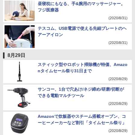
昼寝枕にもなる、手&腕用のマッサージャー。
フジ医療器
(2020/8/31)
テスコム、USB電源で使える先細プレートのヘ
アーアイロン
(2020/8/31)
8月29日
スティック型やロボット掃除機が特価、Amazo
nタイムセール祭り31日まで
(2020/8/29)
サンコー、1台で穴あけ/ネジ締め/研磨/切断が
できる電動マルチツール
(2020/8/29)
Amazonで炊飯器やスチーム搭載オーブン、コ
ーヒーメーカーなど割引「タイムセール祭り」
(2020/8/29)