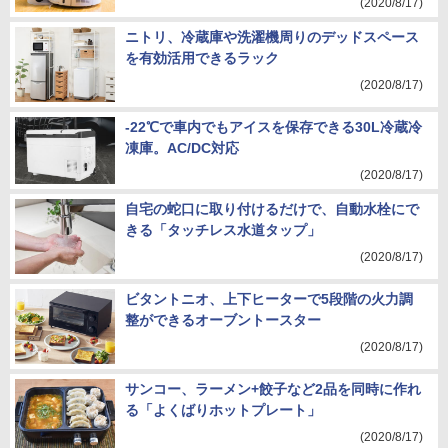
(2020/8/17)
ニトリ、冷蔵庫や洗濯機周りのデッドスペース
を有効活用できるラック
(2020/8/17)
-22℃で車内でもアイスを保存できる30L冷蔵冷
凍庫。AC/DC対応
(2020/8/17)
自宅の蛇口に取り付けるだけで、自動水栓にで
きる「タッチレス水道タップ」
(2020/8/17)
ビタントニオ、上下ヒーターで5段階の火力調
整ができるオーブントースター
(2020/8/17)
サンコー、ラーメン+餃子など2品を同時に作れ
る「よくばりホットプレート」
(2020/8/17)