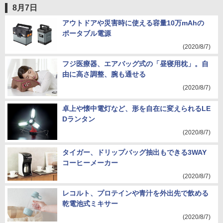
8月7日
アウトドアや災害時に使える容量10万mAhの
ポータブル電源
(2020/8/7)
フジ医療器、エアバッグ式の「昼寝用枕」。自
由に高さ調整、腕も通せる
(2020/8/7)
卓上や懐中電灯など、形を自在に変えられるLE
Dランタン
(2020/8/7)
タイガー、ドリップバッグ抽出もできる3WAY
コーヒーメーカー
(2020/8/7)
レコルト、プロテインや青汁を外出先で飲める
乾電池式ミキサー
(2020/8/7)