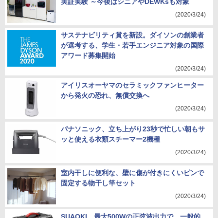
実証実験 ～今後はシニアやDEWKsも対象
(2020/3/24)
サステナビリティ賞を新設。ダイソンの創業者
が選考する、学生・若手エンジニア対象の国際
アワード募集開始
(2020/3/24)
アイリスオーヤマのセラミックファンヒーター
から発火の恐れ、無償交換へ
(2020/3/24)
パナソニック、立ち上がり23秒で忙しい朝もサ
ッと使える衣類スチーマー2機種
(2020/3/24)
室内干しに便利な、壁に傷が付きにくいピンで
固定する物干し竿セット
(2020/3/24)
SUAOKI、最大500Wの正弦波出力で、一般的