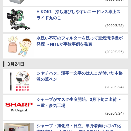
HiKOKI、持ち運びしやすいコードレス卓上ス
ライド丸のこ
(2020/3/25)
水洗い不可のフィルターを洗って空気清浄機が
発煙 ～NITEが事故事例を発表
(2020/3/25)
3月24日
シヤチハタ、漢字一文字のはんこが付いた本格
派の筆ペン
(2020/3/24)
シャープがマスク生産開始、3月下旬に出荷 ～
三重・多気工場
(2020/3/24)
シャープ・旭化成・日立、単身者向けにIoT化