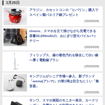
3月26日
アラジン、カセットコンロ「ヒバリン」購入で
スペイン製パエリア鍋プレゼント
(2020/3/26)
cheero、スマホを立て掛けながら充電できる
容量30,000mAhの、おにぎり型モバイルバッ
テリー
(2020/3/26)
フィリップス、歯の着色汚れを除去して白い歯
へ導く電動歯ブラシ
(2020/3/26)
キングジムがシニア市場へ参入、新ブランド
「arema(アレマ)」の第1弾は目立ちにくい「集
音器」
(2020/3/26)
サンワ、スマホ画面のモニター表示、カードリ