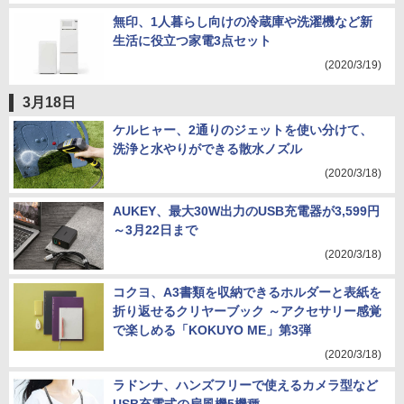
無印、1人暮らし向けの冷蔵庫や洗濯機など新
生活に役立つ家電3点セット
(2020/3/19)
3月18日
ケルヒャー、2通りのジェットを使い分けて、
洗浄と水やりができる散水ノズル
(2020/3/18)
AUKEY、最大30W出力のUSB充電器が3,599円
～3月22日まで
(2020/3/18)
コクヨ、A3書類を収納できるホルダーと表紙を
折り返せるクリヤーブック ～アクセサリー感覚
で楽しめる「KOKUYO ME」第3弾
(2020/3/18)
ラドンナ、ハンズフリーで使えるカメラ型など