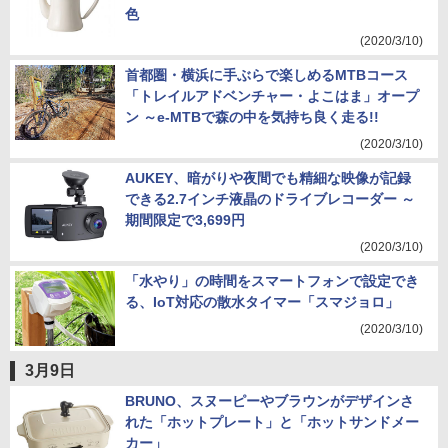
色
(2020/3/10)
首都圏・横浜に手ぶらで楽しめるMTBコース
「トレイルアドベンチャー・よこはま」オープ
ン ～e-MTBで森の中を気持ち良く走る!!
(2020/3/10)
AUKEY、暗がりや夜間でも精細な映像が記録
できる2.7インチ液晶のドライブレコーダー ～
期間限定で3,699円
(2020/3/10)
「水やり」の時間をスマートフォンで設定でき
る、IoT対応の散水タイマー「スマジョロ」
(2020/3/10)
3月9日
BRUNO、スヌーピーやブラウンがデザインさ
れた「ホットプレート」と「ホットサンドメー
カー」