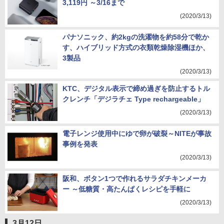
3,119円 ～3/16まで
(2020/3/13)
パナソニック、約2kgの洗濯物を約58分で乾か
す、ハイブリッド方式の衣類乾燥除湿機ほか、
3製品
(2020/3/13)
KTC、デジタル表示で締め過ぎを防止するトル
クレンチ「デジラチェ Type rechargeable」
(2020/3/13)
電子レンジ使用中にゆで卵が破裂～NITEが事故
事例を発表
(2020/3/13)
阪和、ボタン1つで作れるサラダチキンメーカ
ー ～低糖質・高たんぱくレシピを手軽に
(2020/3/13)
3月12日