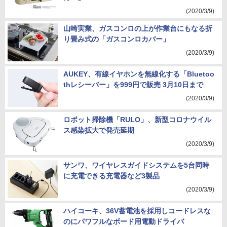
(2020/3/9)
山崎実業、ガスコンロの上が作業台にもなる折
り畳み式の「ガスコンロカバー」
(2020/3/9)
AUKEY、有線イヤホンを無線化する「Bluetoo
thレシーバー」を999円で販売 3月10日まで
(2020/3/9)
ロボット掃除機「RULO」、新型コロナウイル
ス感染拡大で発売延期
(2020/3/9)
サンワ、ワイヤレスガイドシステムを5台同時
に充電できる充電器など3製品
(2020/3/9)
ハイコーキ、36V蓄電池を採用しコードレスな
のにパワフルなボード用電動ドライバ