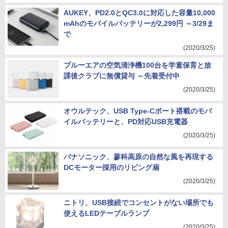
AUKEY、PD2.0とQC3.0に対応した容量10,000
mAhのモバイルバッテリーが2,299円 ～3/29ま
で
(2020/3/25)
ブルーエアの空気清浄機100台を学童保育と放
課後クラブに無償貸与 ～先着受付中
(2020/3/25)
オウルテック、USB Type-Cポート搭載のモバ
イルバッテリーと、PD対応USB充電器
(2020/3/25)
パナソニック、蓼科高原の自然な風を再現する
DCモーター採用のリビング扇
(2020/3/25)
ニトリ、USB接続でコンセントがない場所でも
使えるLEDテーブルランプ
(2020/3/25)