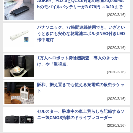
AUKEY、PD2.0とQC3.0対応の容量20,000mA
hのモバイルバッテリーが3.079円 ～3/20まで
(2020/3/16)
パナソニック、77時間連続使用でき、いざとい
うときにも安心な乾電池エボルタNEO付きLED
懐中電灯
(2020/3/16)
1万人へロボット掃除機調査「導入のきっか
け」や「重視点」
(2020/3/16)
阪和、据え置きでも使える充電式の殺虫ラケッ
ト
(2020/3/16)
セルスター、駐車中の車上荒らしも記録するソ
ニー製CMOS搭載のドライブレコーダー
(2020/3/16)