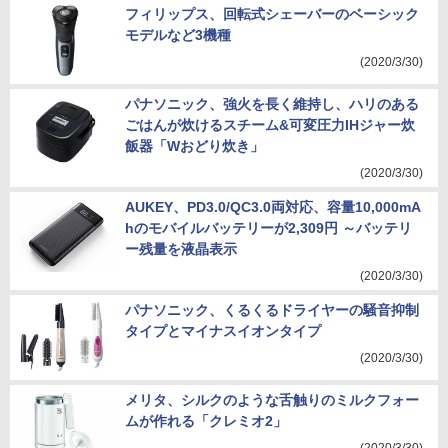
フィリップス、回転式シェーバーのベーシック
モデルなど3機種
(2020/3/30)
パナソニック、強火を長く維持し、ハリのある
ごはんが炊けるスチーム&可変圧力IHジャー炊
飯器「Wおどり炊き」
(2020/3/30)
AUKEY、PD3.0/QC3.0両対応、容量10,000mA
hのモバイルバッテリーが2,309円 ～バッテリ
ー残量を液晶表示
(2020/3/30)
パナソニック、くるくるドライヤーの騒音抑制
タイプとマイナスイオンタイプ
(2020/3/30)
メリタ、シルクのような舌触りのミルクフォー
ムが作れる「クレミオ2」