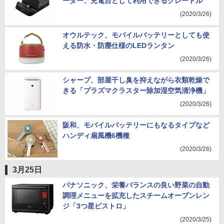
ーダー、充電台として利用できるクレードル
(2020/3/26)
オウルテック、モバイルバッテリーとしても使
える防水・防塵仕様のLEDランタン
(2020/3/26)
シャープ、部屋干し臭を抑えながら衣類乾燥で
きる「プラズマクラスター除加湿空気清浄機」
(2020/3/26)
阪和、モバイルバッテリーにもなるタイプなど
ハンディ扇風機6機種
(2020/3/26)
3月25日
パナソニック、栄養バランスの良い野菜の自動
調理メニューを拡充したスチームオーブンレン
ジ「3つ星ビストロ」
(2020/3/25)