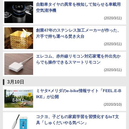
自動車タイヤの異常を検知して知らせる車載用
空気清浄機
(2020/3/11)
創業47年のステンレス加工メーカーが作った、
片手で持ち運べる焚き火台
(2020/3/11)
エレコム、赤外線リモコン対応家電を外出先か
らでも操作できるスマートリモコン
(2020/3/11)
3月10日
ミヤタ×メリダのe-bike情報サイト「FEEL.E-B
IKE」が公開
(2020/3/10)
コクヨ、子どもの家庭学習を習慣化するIoT文
具「しゅくだいやる気ペン」