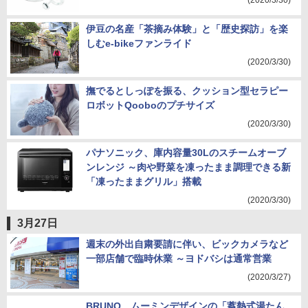
(2020/3/30)
伊豆の名産「茶摘み体験」と「歴史探訪」を楽
しむe-bikeファンライド
(2020/3/30)
撫でるとしっぽを振る、クッション型セラピー
ロボットQooboのプチサイズ
(2020/3/30)
パナソニック、庫内容量30Lのスチームオーブ
ンレンジ ～肉や野菜を凍ったまま調理できる新
「凍ったままグリル」搭載
(2020/3/30)
3月27日
週末の外出自粛要請に伴い、ビックカメラなど
一部店舗で臨時休業 ～ヨドバシは通常営業
(2020/3/27)
BRUNO、ムーミンデザインの「蓄熱式湯たん