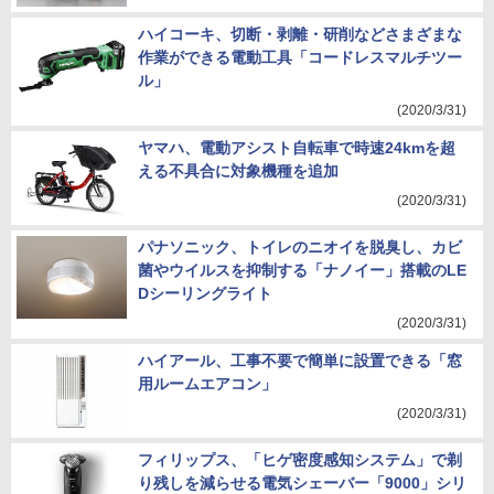
ハイコーキ、切断・剥離・研削などさまざまな
作業ができる電動工具「コードレスマルチツー
ル」
(2020/3/31)
ヤマハ、電動アシスト自転車で時速24kmを超
える不具合に対象機種を追加
(2020/3/31)
パナソニック、トイレのニオイを脱臭し、カビ
菌やウイルスを抑制する「ナノイー」搭載のLE
Dシーリングライト
(2020/3/31)
ハイアール、工事不要で簡単に設置できる「窓
用ルームエアコン」
(2020/3/31)
フィリップス、「ヒゲ密度感知システム」で剃
り残しを減らせる電気シェーバー「9000」シリ