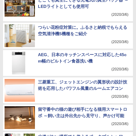
どこでも真空にできる充電式の真空パック器 ～
LEDライトとしても使用可
(2020/3/6)
つらい花粉症対策に。ふるさと納税でもらえる
空気清浄機5機種をご紹介
(2020/3/6)
AEG、日本のキッチンスペースに対応した45c
m幅のビルトイン食器洗い機
(2020/3/6)
三菱重工、ジェットエンジンの翼形状の設計技
術を応用したパワフル風量のルームエアコン
(2020/3/6)
留守番中の猫の遊び相手になる猫用スマートロ
ボ ～飼い主は外出先から見守り、声かけ可能
(2020/3/6)