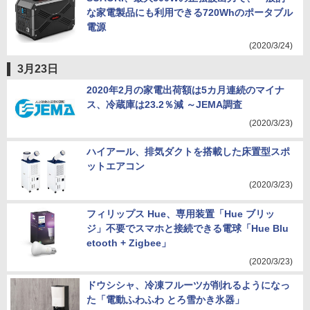
な家電製品にも利用できる720Whのポータブル
電源
(2020/3/24)
3月23日
2020年2月の家電出荷額は5カ月連続のマイナ
ス、冷蔵庫は23.2％減 ～JEMA調査
(2020/3/23)
ハイアール、排気ダクトを搭載した床置型スポ
ットエアコン
(2020/3/23)
フィリップス Hue、専用装置「Hue ブリッ
ジ」不要でスマホと接続できる電球「Hue Blu
etooth + Zigbee」
(2020/3/23)
ドウシシャ、冷凍フルーツが削れるようになっ
た「電動ふわふわ とろ雪かき氷器」