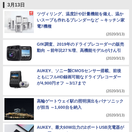
3月13日
ツヴィリング、温度計や計量機能を備え、温か
いスープも作れるブレンダーなど ～キッチン家
電7機種
(2020/3/13)
GfK調査、2019年のドライブレコーダーの販売
動向 ～前年比27％増、高機能モデルがけん引
(2020/3/13)
AUKEY、ソニー製CMOSセンサー搭載、前後
ともにフルHD録画可能なドライブレコーダー
が4,900円オフ ～3/17まで
(2020/3/13)
高輪ゲートウェイ駅の照明演出をパナソニック
が担当 ～1,600台を納入
(2020/3/13)
AUKEY、最大60W出力の2ポートUSB充電器が