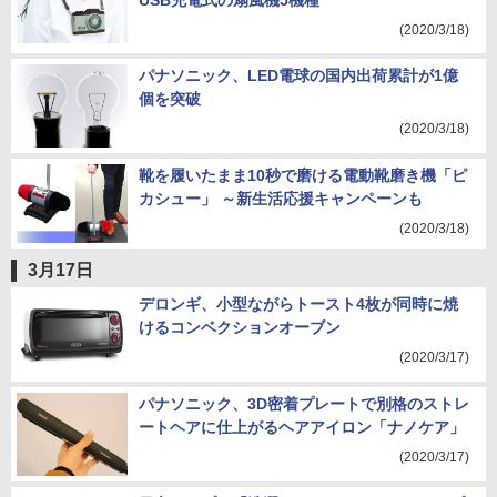
USB充電式の扇風機5機種
(2020/3/18)
パナソニック、LED電球の国内出荷累計が1億
個を突破
(2020/3/18)
靴を履いたまま10秒で磨ける電動靴磨き機「ピ
カシュー」 ～新生活応援キャンペーンも
(2020/3/18)
3月17日
デロンギ、小型ながらトースト4枚が同時に焼
けるコンベクションオーブン
(2020/3/17)
パナソニック、3D密着プレートで別格のストレ
ートヘアに仕上がるヘアアイロン「ナノケア」
(2020/3/17)