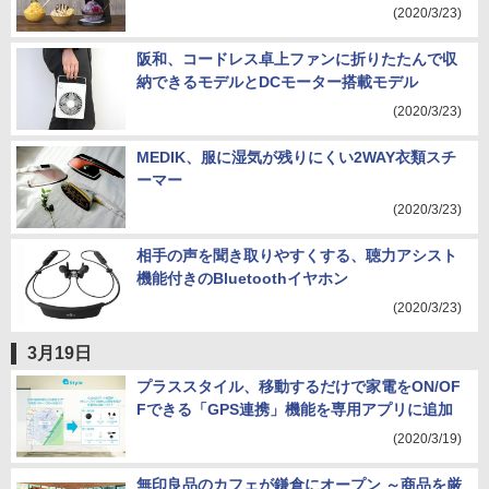
(2020/3/23)
阪和、コードレス卓上ファンに折りたたんで収
納できるモデルとDCモーター搭載モデル
(2020/3/23)
MEDIK、服に湿気が残りにくい2WAY衣類スチ
ーマー
(2020/3/23)
相手の声を聞き取りやすくする、聴力アシスト
機能付きのBluetoothイヤホン
(2020/3/23)
3月19日
プラススタイル、移動するだけで家電をON/OF
Fできる「GPS連携」機能を専用アプリに追加
(2020/3/19)
無印良品のカフェが鎌倉にオープン ～商品を厳