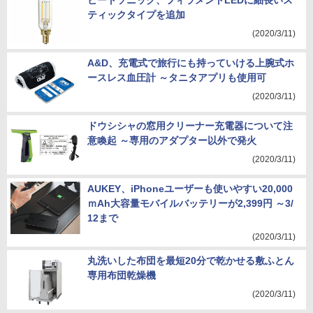
ビートソニック、フィラメントLEDに細長いス
ティックタイプを追加
(2020/3/11)
A&D、充電式で旅行にも持っていける上腕式ホ
ースレス血圧計 ～タニタアプリも使用可
(2020/3/11)
ドウシシャの窓用クリーナー充電器について注
意喚起 ～専用のアダプター以外で発火
(2020/3/11)
AUKEY、iPhoneユーザーも使いやすい20,000
ｍAh大容量モバイルバッテリーが2,399円 ～3/
12まで
(2020/3/11)
丸洗いした布団を最短20分で乾かせる敷ふとん
専用布団乾燥機
(2020/3/11)