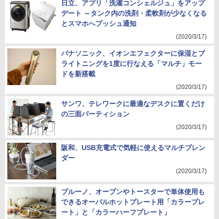
日立、アプリ「洗濯コンシェルジュ」をアップ
デート ～タンク内の洗剤・柔軟剤が少なくなる
とスマホへプッシュ通知
(2020/3/17)
パナソニック、イオンエフェクターに保湿とブ
ライトニングを1度に行なえる「マルチ」モー
ドを新搭載
(2020/3/17)
サンワ、テレワークに最適なデスクに置くだけ
の三面パーティション
(2020/3/17)
阪和、USB充電式で気軽に使えるマルチブレン
ダー
(2020/3/17)
ブルーノ、オーブンやトースターで単体使用も
できるオーバルホットプレート用「カラープレ
ート」と「カラーハーフプレート」