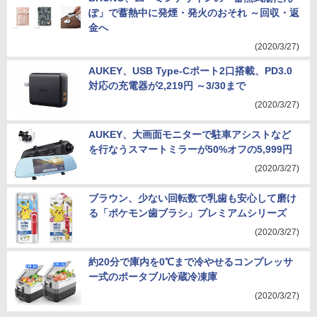
ぽ」で蓄熱中に発煙・発火のおそれ ～回収・返
金へ
(2020/3/27)
AUKEY、USB Type-Cポート2口搭載、PD3.0
対応の充電器が2,219円 ～3/30まで
(2020/3/27)
AUKEY、大画面モニターで駐車アシストなど
を行なうスマートミラーが50%オフの5,999円
(2020/3/27)
ブラウン、少ない回転数で乳歯も安心して磨け
る「ポケモン歯ブラシ」プレミアムシリーズ
(2020/3/27)
約20分で庫内を0℃まで冷やせるコンプレッサ
ー式のポータブル冷蔵冷凍庫
(2020/3/27)