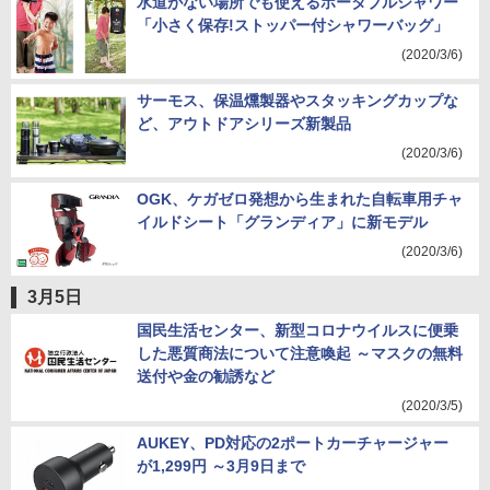
水道がない場所でも使えるポータブルシャワー
「小さく保存!ストッパー付シャワーバッグ」
(2020/3/6)
サーモス、保温燻製器やスタッキングカップな
ど、アウトドアシリーズ新製品
(2020/3/6)
OGK、ケガゼロ発想から生まれた自転車用チャ
イルドシート「グランディア」に新モデル
(2020/3/6)
3月5日
国民生活センター、新型コロナウイルスに便乗
した悪質商法について注意喚起 ～マスクの無料
送付や金の勧誘など
(2020/3/5)
AUKEY、PD対応の2ポートカーチャージャー
が1,299円 ～3月9日まで