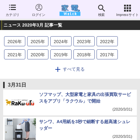
カテゴリ
ログイン
検索
Impressサイト
ニュース 2020年3月 記事一覧
2026
年
2025
年
2024
年
2023
年
2022
年
2021
年
2020
年
2019
年
2018
年
2017
年
2016
年
2015
年
2014
年
2013
年
2012
年
すべて見る
2011
年
2010
年
2009
年
2008
年
2007
年
3月31日
2006
年
ソフマップ、大型家電と家具の出張買取サービ
スをアプリ「ラクウル」で開始
(2020/3/31)
サンワ、A4用紙を3秒で細断する超高速シュレ
ッダー
(2020/3/31)