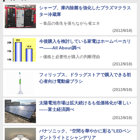
シャープ、庫内除菌を強化したプラズマクラス
ター冷蔵庫
～食品の衛生を保ちながら省エネ
(2012/9/18)
今後購入を検討している家電はホームベーカリ
ー――All About調べ
～価格と必要性が購入の判断理由
(2012/9/18)
フィリップス、ドラッグストアで購入できる初
心者向け電動歯ブラシ
(2012/9/18)
太陽電池市場は拡大続けるも低価格化が著しい
――富士経済調べ
(2012/9/18)
パナソニック、“空間を華やかに彩る”LEDペン
ダントライトとシャンデリア