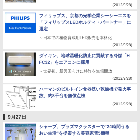
(2012/9/28)
フィリップス、京都の光学企業シーシーエスを
「フィリップスLEDホルティ・パートナー」に
選定
～日本での植物育成用LED販売を本格化
(2012/9/28)
ダイキン、地球温暖化防止に貢献する冷媒「H
FC32」をエアコンに採用
～世界初。新興国向けに特許を無償開放
(2012/9/28)
ハーマンのビルトイン食器洗い乾燥機で発火事
故、約8千台を無償点検
(2012/9/28)
9月27日
シャープ、プラズマクラスターで“24時間うる
おい生活”を提案する美容家電5機種