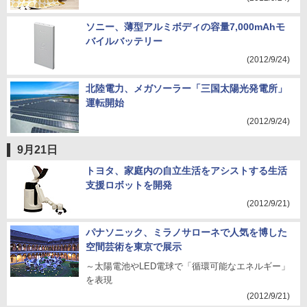
ソニー、薄型アルミボディの容量7,000mAhモ
バイルバッテリー
(2012/9/24)
北陸電力、メガソーラー「三国太陽光発電所」
運転開始
(2012/9/24)
9月21日
トヨタ、家庭内の自立生活をアシストする生活
支援ロボットを開発
(2012/9/21)
パナソニック、ミラノサローネで人気を博した
空間芸術を東京で展示
～太陽電池やLED電球で「循環可能なエネルギー」
を表現
(2012/9/21)