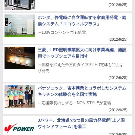
(2012/9/25)
ホンダ、停電時に自立運転する家庭用発電・給
湯システム「エコウィルプラス」
～100Vコンセントでも給電
(2012/9/25)
三菱、LED照明事業拡大に向け事業再編、施設
用でトップシェアを目指す
～価格を抑えた全方向タイプのLED電球も11月よ
り発売
(2012/9/25)
パナソニック、吉本興業とコラボしたシステム
キッチンの体験会を全国で実施
～応援隊長のしずる・NON STYLEが登場
(2012/9/25)
Jパワー、北海道で5つ目の風力発電所｢上ノ国
ウインドファーム｣を着工
(2012/9/25)