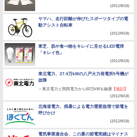
(2012/9/18)
ヤマハ、走行距離が伸びたスポーツタイプの電
動アシスト自転車
(2012/9/18)
東芝、肌や食べ物をキレイに見せるLED電球
「キレイ色」
(2012/9/18)
東北電力、27.4万kWの八戸火力発電所5号機が
故障
～東京電力と関西電力から60万kWを融通
【追記】
(2012/9/18)
北海道電力、残暑による電力需要急増で節電を
呼びかけ
(2012/9/18)
電気事業連合会、この夏の節電実績はマイナス