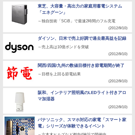
東芝、大容量・高出力の家庭用蓄電システム
「エネグーン」
～独自技術「SCiB」で最速2時間のフル充電
(2012/9/10)
ダイソン、日米で売上好調で過去最高益を記録
～売上高は10億ポンドを突破
(2012/9/10)
関西/四国/九州の数値目標付き節電期間が終了
～目標を上回る節電結果
(2012/9/10)
阪和、インテリア照明風のLEDライト付きアロ
マ加湿器
(2012/9/10)
パナソニック、スマホ対応の家電「スマート家
電」シリーズが体験できるイベント
～六本木ヒルズなど都内4施設で開催中