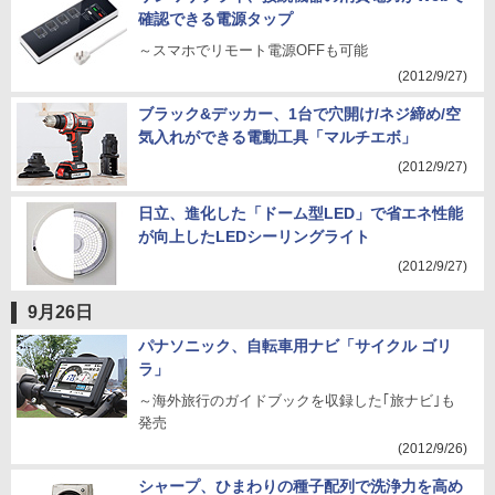
確認できる電源タップ
～スマホでリモート電源OFFも可能
(2012/9/27)
ブラック&デッカー、1台で穴開け/ネジ締め/空
気入れができる電動工具「マルチエボ」
(2012/9/27)
日立、進化した「ドーム型LED」で省エネ性能
が向上したLEDシーリングライト
(2012/9/27)
9月26日
パナソニック、自転車用ナビ「サイクル ゴリ
ラ」
～海外旅行のガイドブックを収録した｢旅ナビ｣も
発売
(2012/9/26)
シャープ、ひまわりの種子配列で洗浄力を高め