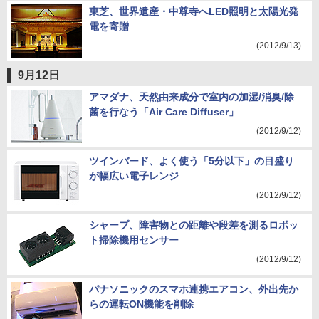
東芝、世界遺産・中尊寺へLED照明と太陽光発
電を寄贈
(2012/9/13)
9月12日
アマダナ、天然由来成分で室内の加湿/消臭/除
菌を行なう「Air Care Diffuser」
(2012/9/12)
ツインバード、よく使う「5分以下」の目盛り
が幅広い電子レンジ
(2012/9/12)
シャープ、障害物との距離や段差を測るロボッ
ト掃除機用センサー
(2012/9/12)
パナソニックのスマホ連携エアコン、外出先か
らの運転ON機能を削除