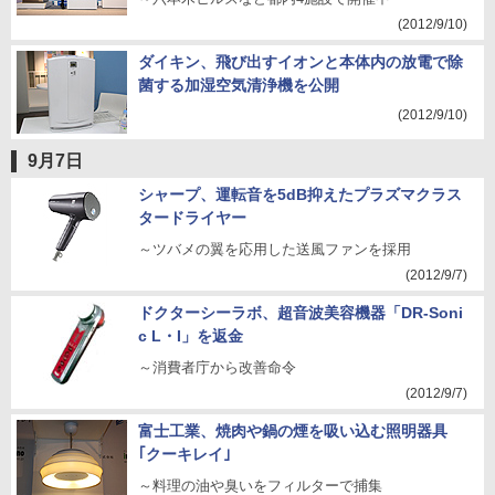
(2012/9/10)
ダイキン、飛び出すイオンと本体内の放電で除
菌する加湿空気清浄機を公開
(2012/9/10)
9月7日
シャープ、運転音を5dB抑えたプラズマクラス
タードライヤー
～ツバメの翼を応用した送風ファンを採用
(2012/9/7)
ドクターシーラボ、超音波美容機器「DR-Soni
c L・I」を返金
～消費者庁から改善命令
(2012/9/7)
富士工業、焼肉や鍋の煙を吸い込む照明器具
｢クーキレイ｣
～料理の油や臭いをフィルターで捕集