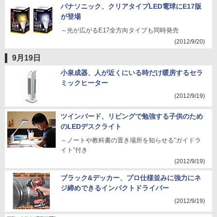
パナソニック、クリアタイプLED電球にE17版
が登場
～光が広がるE17全方向タイプも同時発売
(2012/9/20)
9月19日
小泉成器、人が近くにいる時だけ暖房するセラ
ミックヒーター
(2012/9/19)
ツインバード、リビングで勉強する子供のため
のLEDデスクライト
～ノートや教科書の置き場所を知らせる“ガイドラ
イト”付き
(2012/9/19)
ブラック&デッカー、プロ仕様並みに強力にネ
ジ締めできるインパクトドライバー
(2012/9/19)