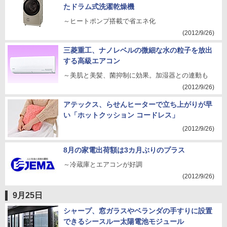
たドラム式洗濯乾燥機
～ヒートポンプ搭載で省エネ化
(2012/9/26)
三菱重工、ナノレベルの微細な水の粒子を放出
する高級エアコン
～美肌と美髪、菌抑制に効果。加湿器との連動も
(2012/9/26)
アテックス、らせんヒーターで立ち上がりが早
い「ホットクッション コードレス」
(2012/9/26)
8月の家電出荷額は3カ月ぶりのプラス
～冷蔵庫とエアコンが好調
(2012/9/26)
9月25日
シャープ、窓ガラスやベランダの手すりに設置
できるシースルー太陽電池モジュール