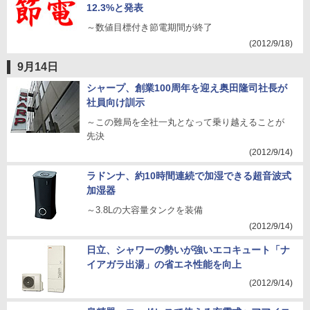
12.3%と発表
～数値目標付き節電期間が終了
(2012/9/18)
9月14日
シャープ、創業100周年を迎え奥田隆司社長が
社員向け訓示
～この難局を全社一丸となって乗り越えることが
先決
(2012/9/14)
ラドンナ、約10時間連続で加湿できる超音波式
加湿器
～3.8Lの大容量タンクを装備
(2012/9/14)
日立、シャワーの勢いが強いエコキュート「ナ
イアガラ出湯」の省エネ性能を向上
(2012/9/14)