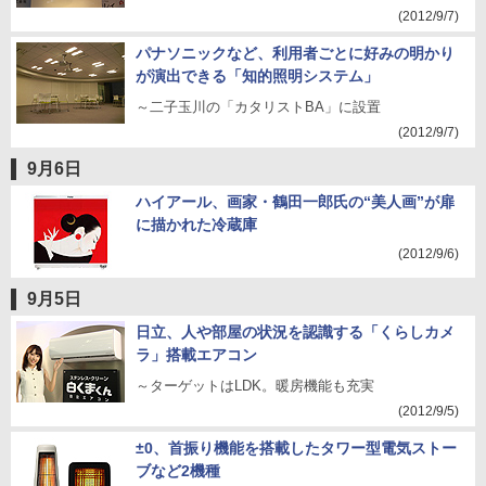
(2012/9/7)
パナソニックなど、利用者ごとに好みの明かり
が演出できる「知的照明システム」
～二子玉川の「カタリストBA」に設置
(2012/9/7)
9月6日
ハイアール、画家・鶴田一郎氏の“美人画”が扉
に描かれた冷蔵庫
(2012/9/6)
9月5日
日立、人や部屋の状況を認識する「くらしカメ
ラ」搭載エアコン
～ターゲットはLDK。暖房機能も充実
(2012/9/5)
±0、首振り機能を搭載したタワー型電気ストー
ブなど2機種