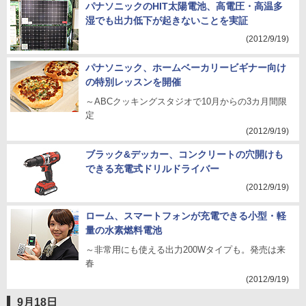
パナソニックのHIT太陽電池、高電圧・高温多
湿でも出力低下が起きないことを実証
(2012/9/19)
パナソニック、ホームベーカリービギナー向け
の特別レッスンを開催
～ABCクッキングスタジオで10月からの3カ月間限
定
(2012/9/19)
ブラック&デッカー、コンクリートの穴開けも
できる充電式ドリルドライバー
(2012/9/19)
ローム、スマートフォンが充電できる小型・軽
量の水素燃料電池
～非常用にも使える出力200Wタイプも。発売は来
春
(2012/9/19)
9月18日