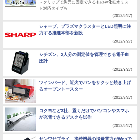
～クリップで胸元に固定できるものや化粧水ミス
ト対応タイプも
(2012/9/27)
シャープ、プラズマクラスターとLED照明に注
力する推進本部を新設
(2012/9/27)
シチズン、2人分の測定値を管理できる電子血
圧計
(2012/9/27)
ツインバード、近火でパンをサクッと焼き上げ
るオーブントースター
(2012/9/27)
コクヨなど3社、置くだけでパソコンやスマホ
が充電できるデスクを試作
(2012/9/27)
サンワサプライ、接続機器の消費電力がWebで