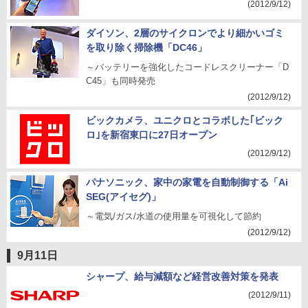
(2012/9/12)
ダイソン、2層のサイクロンでより細かいゴミ
を取り除く掃除機「DC46」
～バッテリーを強化したコードレスクリーナー「D
C45」も同時発売
(2012/9/12)
ビックカメラ、ユニクロとコラボした｢ビック
ロ｣を新宿東口に27日オープン
(2012/9/12)
パナソニック、家中の家電を自動制御する「Ai
SEG(アイセグ)」
～電気/ガス/水道の使用量を可視化して節約
(2012/9/12)
9月11日
シャープ、給与減額など経営改善対策を発表
(2012/9/11)