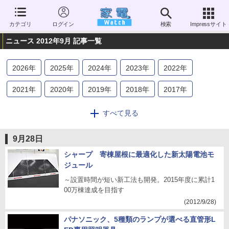
カテゴリ
ログイン
検索
Impressサイト
ニュース 2012年9月 記事一覧
2026
年
2025
年
2024
年
2023
年
2022
年
2021
年
2020
年
2019
年
2018
年
2017
年
2016
年
2015
年
2014
年
2013
年
2012
年
すべて見る
2011
年
2010
年
2009
年
2008
年
2007
年
9月28日
2006
年
シャープ 寄棟屋根に最適化した新太陽電池モ
ジュール
～設置時間が短い新工法も開発。2015年度に累計1
00万棟達成を目指す
(2012/9/28)
パナソニック、5種類のランプが選べる直管形L