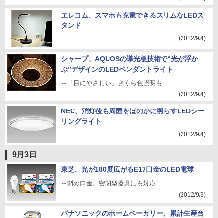
エレコム、スマホも充電できるスリムなLEDス
タンド
(2012/9/4)
シャープ、AQUOSの導光板技術で“光が浮か
ぶ”デザインのLEDペンダントライト
～「目にやさしい」さくら色照明も
(2012/9/4)
NEC、消灯後も周囲をほのかに照らすLEDシー
リングライト
(2012/9/4)
9月3日
東芝、光が180度広がるE17口金のLED電球
～斜め口金、密閉型器具にも対応
(2012/9/3)
パナソニックのホームベーカリー、累計生産台