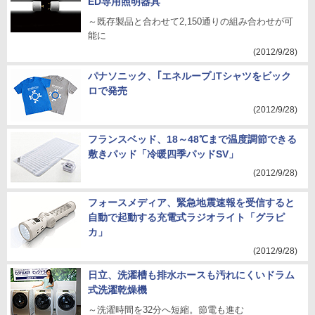
ED専用照明器具
～既存製品と合わせて2,150通りの組み合わせが可
能に
(2012/9/28)
パナソニック、｢エネループ｣Tシャツをビック
ロで発売
(2012/9/28)
フランスベッド、18～48℃まで温度調節できる
敷きパッド「冷暖四季パッドSV」
(2012/9/28)
フォースメディア、緊急地震速報を受信すると
自動で起動する充電式ラジオライト「グラピ
カ」
(2012/9/28)
日立、洗濯槽も排水ホースも汚れにくいドラム
式洗濯乾燥機
～洗濯時間を32分へ短縮。節電も進む