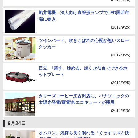
船井電機、法人向け直管形ランプでLED照明市
場に参入
(2012/9/25)
ツインバード、吹きこぼれの心配が無いスロー
クッカー
(2012/9/25)
日立、｢蒸す、炒める、焼く｣が1台でできるホ
ットプレート
(2012/9/25)
タリーズコーヒー江古田店に、パナソニックの
太陽光発電/蓄電池/エコキュートが採用
(2012/9/25)
9月24日
オムロン、気持ち良く眠れる「ぐっすリズム快