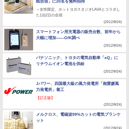
眠合宿」に20名を無料招待
～女性限定、ホットヨガスタジオLAVAとコラボし
た1泊2日の合宿
(2012/9/24)
スマートフォン用充電器の販売台数、前年から
大幅に増加――GfK調べ
(2012/9/24)
パナソニック、トヨタの電気自動車「eQ」に
リチウムイオン電池を供給
(2012/9/24)
Jパワー、四国最大級の風力発電所「南愛媛風
力発電所」着工
【訂正版】
(2012/9/24)
メルクロス、電磁波99%カットの電気ブランケ
ット
(2012/9/24)