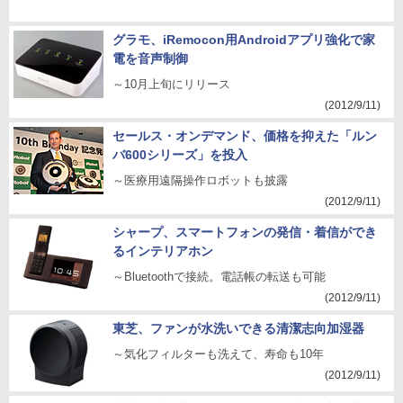
グラモ、iRemocon用Androidアプリ強化で家
電を音声制御
～10月上旬にリリース
(2012/9/11)
セールス・オンデマンド、価格を抑えた「ルン
バ600シリーズ」を投入
～医療用遠隔操作ロボットも披露
(2012/9/11)
シャープ、スマートフォンの発信・着信ができ
るインテリアホン
～Bluetoothで接続。電話帳の転送も可能
(2012/9/11)
東芝、ファンが水洗いできる清潔志向加湿器
～気化フィルターも洗えて、寿命も10年
(2012/9/11)