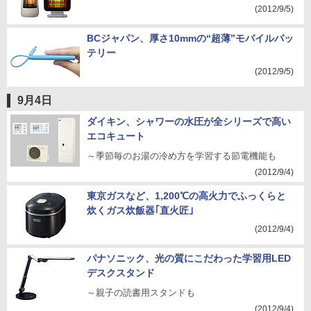
(2012/9/5)
BCジャパン、厚さ10mmの“超薄”モバイルバッ
テリー
(2012/9/5)
9月4日
ダイキン、シャワーの水圧が全シリーズで高い
エコキュート
～季節毎のお湯の冷め方を学習する節電機能も
(2012/9/4)
東京ガスなど、1,200℃の高火力でふっくらと
炊くガス炊飯器｢直火匠｣
(2012/9/4)
パナソニック、光の質にこだわった学習用LED
デスクスタンド
～親子の読書用スタンドも
(2012/9/4)