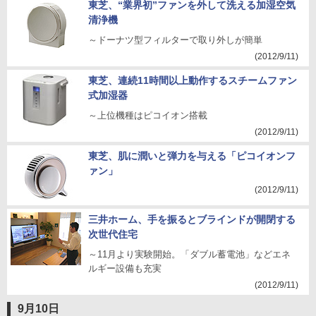
東芝、“業界初”ファンを外して洗える加湿空気
清浄機
～ドーナツ型フィルターで取り外しが簡単
(2012/9/11)
東芝、連続11時間以上動作するスチームファン
式加湿器
～上位機種はピコイオン搭載
(2012/9/11)
東芝、肌に潤いと弾力を与える「ピコイオンフ
ァン」
(2012/9/11)
三井ホーム、手を振るとブラインドが開閉する
次世代住宅
～11月より実験開始。「ダブル蓄電池」などエネ
ルギー設備も充実
(2012/9/11)
9月10日