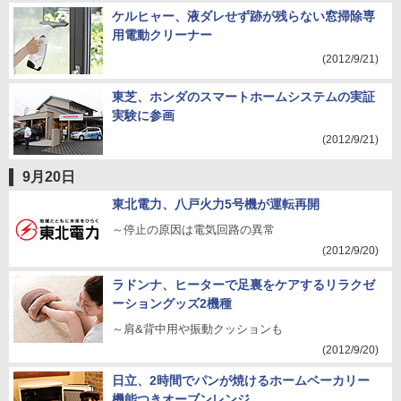
ケルヒャー、液ダレせず跡が残らない窓掃除専
用電動クリーナー
(2012/9/21)
東芝、ホンダのスマートホームシステムの実証
実験に参画
(2012/9/21)
9月20日
東北電力、八戸火力5号機が運転再開
～停止の原因は電気回路の異常
(2012/9/20)
ラドンナ、ヒーターで足裏をケアするリラクゼ
ーショングッズ2機種
～肩&背中用や振動クッションも
(2012/9/20)
日立、2時間でパンが焼けるホームベーカリー
機能つきオーブンレンジ