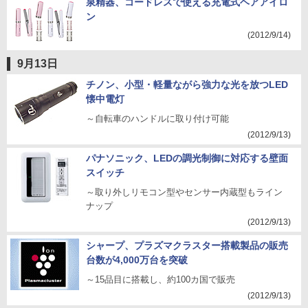
泉精器、コードレスで使える充電式ヘアアイロ
ン
(2012/9/14)
9月13日
チノン、小型・軽量ながら強力な光を放つLED
懐中電灯
～自転車のハンドルに取り付け可能
(2012/9/13)
パナソニック、LEDの調光制御に対応する壁面
スイッチ
～取り外しリモコン型やセンサー内蔵型もライン
ナップ
(2012/9/13)
シャープ、プラズマクラスター搭載製品の販売
台数が4,000万台を突破
～15品目に搭載し、約100カ国で販売
(2012/9/13)