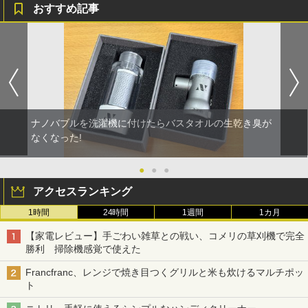
おすすめ記事
ナノバブルを洗濯機に付けたらバスタオルの生乾き臭が
なくなった!
●
●
●
アクセスランキング
1時間
24時間
1週間
1カ月
【家電レビュー】手ごわい雑草との戦い、コメリの草刈機で完全
勝利 掃除機感覚で使えた
Francfranc、レンジで焼き目つくグリルと米も炊けるマルチポッ
ト