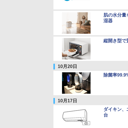
肌の水分量
湿器
縦開き型で
10月20日
除菌率99.
10月17日
ダイキン、
台