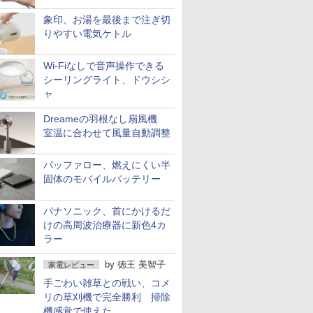
象印、お湯を最後まで注ぎ切
りやすい電気ケトル
Wi-Fiなしで音声操作できる
シーリングライト、ドウシシ
ャ
Dreameの羽根なし扇風機
室温に合わせて風量自動調整
バッファロー、燃えにくい半
固体のモバイルバッテリー
パナソニック、首にかけるだ
けの高周波治療器に新色4カ
ラー
by
徳王 美智子
家電レビュー
手ごわい雑草との戦い、コメ
リの草刈機で完全勝利 掃除
機感覚で使えた