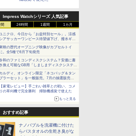
Impress Watchシリーズ 人気記事
時間
24時間
1週間
1カ月
ユニクロ、今日から「お盆特別セール」。涼感
シアサッカーワンピース待望値下げ、撥水ギア
ショーツは1990円に
東映の歴代オープニング映像がカプセルトイ
に。全5種で8月下旬発売
令和のファミコンディスクシステム？安価に書
き換え可能なGB用「しましまディスクシステ
ム」
カルディ、オンライン限定「ネコバッグ＆タン
ブラーセット」を一般販売。7月の抽選販売の
当選無効分
【家電レビュー】手ごわい雑草との戦い、コメ
リの草刈機で完全勝利 掃除機感覚で使えた
もっと見る
おすすめ記事
ナノバブルを洗濯機に付けた
らバスタオルの生乾き臭がな