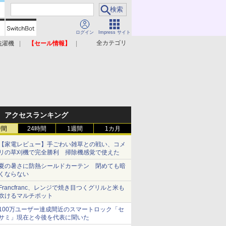
ログイン
Impress サイト
全カテゴリ
洗濯機
【セール情報】
照明器具
美容家電
アクセスランキング
時間
24時間
1週間
1カ月
【家電レビュー】手ごわい雑草との戦い、コメ
リの草刈機で完全勝利 掃除機感覚で使えた
夏の暑さに防熱シールドカーテン 閉めても暗
くならない
Francfranc、レンジで焼き目つくグリルと米も
炊けるマルチポット
100万ユーザー達成間近のスマートロック「セ
サミ」現在と今後を代表に聞いた