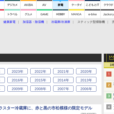
健康家電
加湿器・除湿機
冷蔵庫/冷凍庫
スティック型掃除機
扇風機
オーブン・電子レンジ
スマートハウス
掃除機
家事家電
ke大賞2019】
CES 2020
1
年
2023
年
2022
年
2021
年
2020
年
年
2016
年
2015
年
2014
年
2013
年
年
2009
年
2008
年
2007
年
2006
年
ラスター冷蔵庫に、赤と黒の市松模様の限定モデル