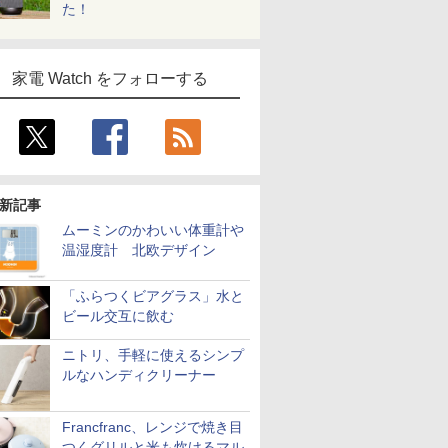
た！
家電 Watch をフォローする
新記事
ムーミンのかわいい体重計や
温湿度計 北欧デザイン
「ふらつくビアグラス」水と
ビール交互に飲む
ニトリ、手軽に使えるシンプ
ルなハンディクリーナー
Francfranc、レンジで焼き目
つくグリルと米も炊けるマル