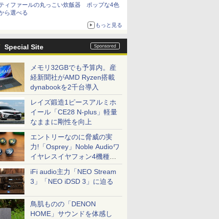
ティファールの丸っこい炊飯器 ポップな4色
から選べる
もっと見る
Special Site
メモリ32GBでも予算内。産
経新聞社がAMD Ryzen搭載
dynabookを2千台導入
レイズ鍛造1ピースアルミホ
イール「CE28 N-plus」軽量
なままに剛性を向上
エントリーなのに脅威の実
力!「Osprey」Noble Audioワ
イヤレスイヤフォン4機種を
一気に聴く
iFi audio主力「NEO Stream
3」「NEO iDSD 3」に迫る
鳥肌ものの「DENON
HOME」サウンドを体感し