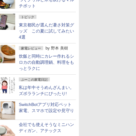
チポット
トピック
東京都民が選んだ暑さ対策グ
ッズ この夏に試してみたい
4選
by
野本 美樹
家電レビュー
炊飯と同時にカレー作れるシ
ロカの自動調理鍋、料理をも
っとラクに
ぷーこの家電日記
私は年中そうめんざんまい。
ズボラランチにぴったり!
SwitchBotアプリ対応ペット
家電、スマホで設定や見守り
会社でも使えそうなミニハン
ディガン、アテックス