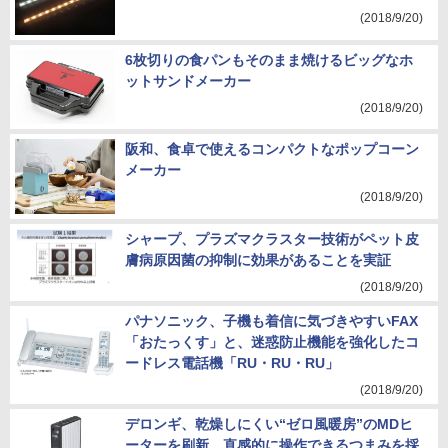
(2018/9/20)
6枚切りの食パンもそのまま焼けるビッグなホ
ットサンドメーカー
(2018/9/20)
阪和、食卓で使えるコンパクトなポップコーン
メーカー
(2018/9/20)
シャープ、プラズマクラスター技術がペット皮
膚病原因菌の抑制に効果があることを実証
(2018/9/20)
パナソニック、子機も着信に気づきやすいFAX
「おたっくす」と、迷惑防止機能を強化したコ
ードレス電話機「RU・RU・RU」
(2018/9/20)
デロンギ、乾燥しにくい“ゼロ風暖房”のMDヒ
ーターを刷新、直感的に操作できるつまみを採