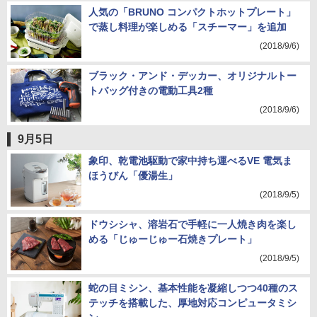
人気の「BRUNO コンパクトホットプレート」
で蒸し料理が楽しめる「スチーマー」を追加
(2018/9/6)
ブラック・アンド・デッカー、オリジナルトー
トバッグ付きの電動工具2種
(2018/9/6)
9月5日
象印、乾電池駆動で家中持ち運べるVE 電気ま
ほうびん「優湯生」
(2018/9/5)
ドウシシャ、溶岩石で手軽に一人焼き肉を楽し
める「じゅーじゅー石焼きプレート」
(2018/9/5)
蛇の目ミシン、基本性能を凝縮しつつ40種のス
テッチを搭載した、厚地対応コンピュータミシ