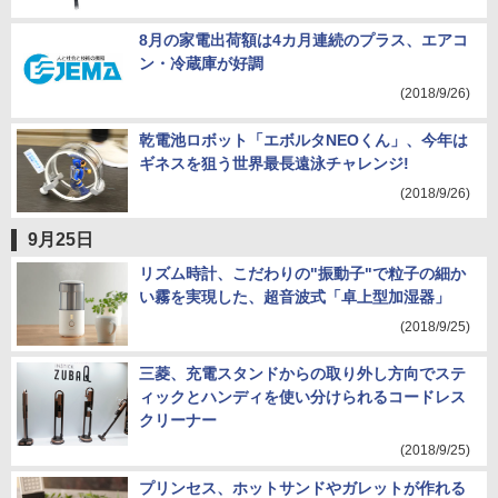
8月の家電出荷額は4カ月連続のプラス、エアコ
ン・冷蔵庫が好調
(2018/9/26)
乾電池ロボット「エボルタNEOくん」、今年は
ギネスを狙う世界最長遠泳チャレンジ!
(2018/9/26)
9月25日
リズム時計、こだわりの"振動子"で粒子の細か
い霧を実現した、超音波式「卓上型加湿器」
(2018/9/25)
三菱、充電スタンドからの取り外し方向でステ
ィックとハンディを使い分けられるコードレス
クリーナー
(2018/9/25)
プリンセス、ホットサンドやガレットが作れる