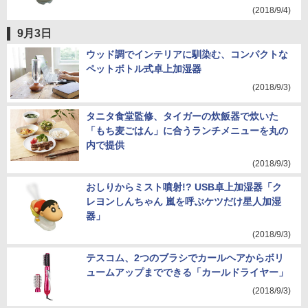
(2018/9/4)
9月3日
ウッド調でインテリアに馴染む、コンパクトな
ペットボトル式卓上加湿器
(2018/9/3)
タニタ食堂監修、タイガーの炊飯器で炊いた
「もち麦ごはん」に合うランチメニューを丸の
内で提供
(2018/9/3)
おしりからミスト噴射!? USB卓上加湿器「ク
レヨンしんちゃん 嵐を呼ぶケツだけ星人加湿
器」
(2018/9/3)
テスコム、2つのブラシでカールヘアからボリ
ュームアップまでできる「カールドライヤー」
(2018/9/3)