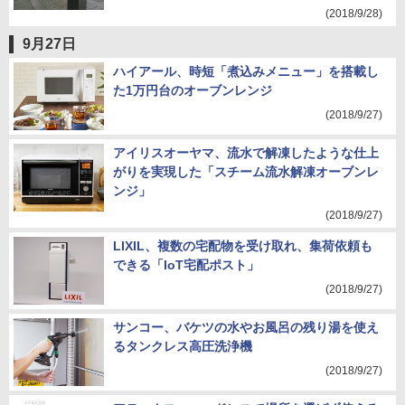
(2018/9/28)
9月27日
ハイアール、時短「煮込みメニュー」を搭載し
た1万円台のオーブンレンジ
(2018/9/27)
アイリスオーヤマ、流水で解凍したような仕上
がりを実現した「スチーム流水解凍オーブンレ
ンジ」
(2018/9/27)
LIXIL、複数の宅配物を受け取れ、集荷依頼も
できる「IoT宅配ポスト」
(2018/9/27)
サンコー、バケツの水やお風呂の残り湯を使え
るタンクレス高圧洗浄機
(2018/9/27)