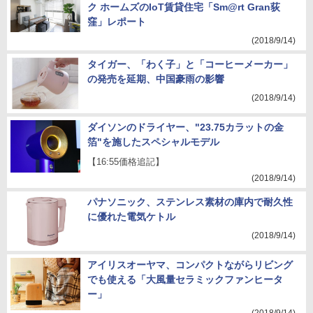
ク ホームズのIoT賃貸住宅「Sm@rt Gran荻
窪」レポート
(2018/9/14)
タイガー、「わく子」と「コーヒーメーカー」
の発売を延期、中国豪雨の影響
(2018/9/14)
ダイソンのドライヤー、"23.75カラットの金
箔"を施したスペシャルモデル
【16:55価格追記】
(2018/9/14)
パナソニック、ステンレス素材の庫内で耐久性
に優れた電気ケトル
(2018/9/14)
アイリスオーヤマ、コンパクトながらリビング
でも使える「大風量セラミックファンヒータ
ー」