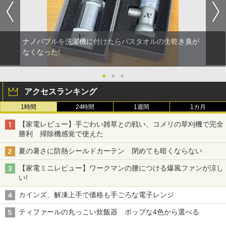
ナノバブルを洗濯機に付けたらバスタオルの生乾き臭が
なくなった!
●
●
●
アクセスランキング
1時間
24時間
1週間
1カ月
【家電レビュー】手ごわい雑草との戦い、コメリの草刈機で完全
勝利 掃除機感覚で使えた
夏の暑さに防熱シールドカーテン 閉めても暗くならない
【家電ミニレビュー】ワークマンの腰につける爆風ファンが涼し
い!
カインズ、解凍上手で価格も手ごろな電子レンジ
ティファールの丸っこい炊飯器 ポップな4色から選べる