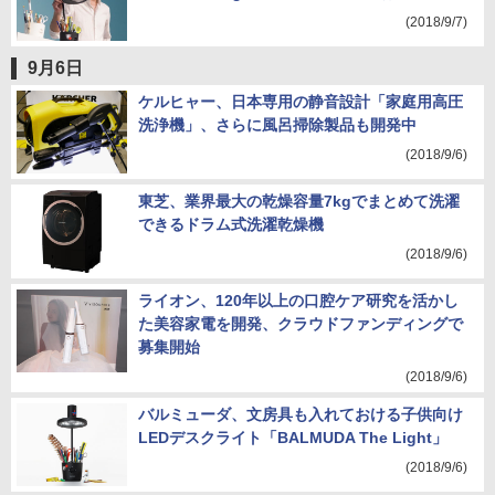
(2018/9/7)
9月6日
ケルヒャー、日本専用の静音設計「家庭用高圧
洗浄機」、さらに風呂掃除製品も開発中
(2018/9/6)
東芝、業界最大の乾燥容量7kgでまとめて洗濯
できるドラム式洗濯乾燥機
(2018/9/6)
ライオン、120年以上の口腔ケア研究を活かし
た美容家電を開発、クラウドファンディングで
募集開始
(2018/9/6)
バルミューダ、文房具も入れておける子供向け
LEDデスクライト「BALMUDA The Light」
(2018/9/6)