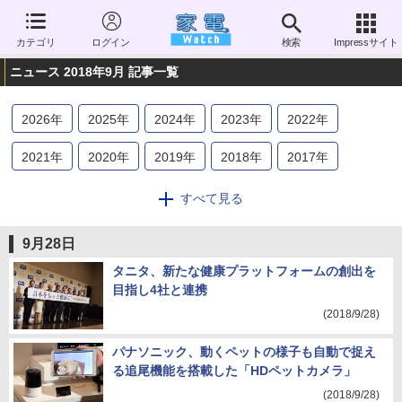
カテゴリ
ログイン
検索
Impressサイト
ニュース 2018年9月 記事一覧
2026
年
2025
年
2024
年
2023
年
2022
年
2021
年
2020
年
2019
年
2018
年
2017
年
2016
年
2015
年
2014
年
2013
年
2012
年
すべて見る
2011
年
2010
年
2009
年
2008
年
2007
年
9月28日
2006
年
タニタ、新たな健康プラットフォームの創出を
目指し4社と連携
(2018/9/28)
パナソニック、動くペットの様子も自動で捉え
る追尾機能を搭載した「HDペットカメラ」
(2018/9/28)