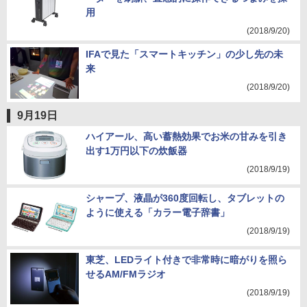
用
(2018/9/20)
IFAで見た「スマートキッチン」の少し先の未
来
(2018/9/20)
9月19日
ハイアール、高い蓄熱効果でお米の甘みを引き
出す1万円以下の炊飯器
(2018/9/19)
シャープ、液晶が360度回転し、タブレットの
ように使える「カラー電子辞書」
(2018/9/19)
東芝、LEDライト付きで非常時に暗がりを照ら
せるAM/FMラジオ
(2018/9/19)