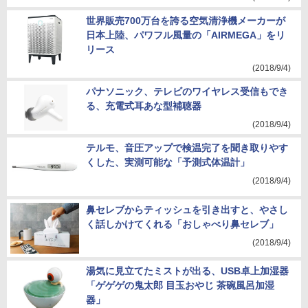
世界販売700万台を誇る空気清浄機メーカーが
日本上陸、パワフル風量の「AIRMEGA」をリ
リース
(2018/9/4)
パナソニック、テレビのワイヤレス受信もでき
る、充電式耳あな型補聴器
(2018/9/4)
テルモ、音圧アップで検温完了を聞き取りやす
くした、実測可能な「予測式体温計」
(2018/9/4)
鼻セレブからティッシュを引き出すと、やさし
く話しかけてくれる「おしゃべり鼻セレブ」
(2018/9/4)
湯気に見立てたミストが出る、USB卓上加湿器
「ゲゲゲの⻤太郎 目玉おやじ 茶碗風呂加湿
器」