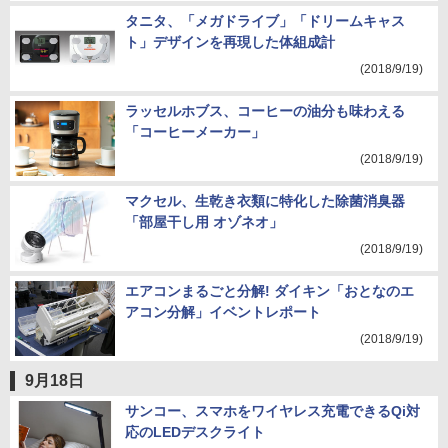
タニタ、「メガドライブ」「ドリームキャス
ト」デザインを再現した体組成計
(2018/9/19)
ラッセルホブス、コーヒーの油分も味わえる
「コーヒーメーカー」
(2018/9/19)
マクセル、生乾き衣類に特化した除菌消臭器
「部屋干し用 オゾネオ」
(2018/9/19)
エアコンまるごと分解! ダイキン「おとなのエ
アコン分解」イベントレポート
(2018/9/19)
9月18日
サンコー、スマホをワイヤレス充電できるQi対
応のLEDデスクライト