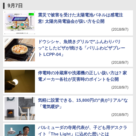
9月7日
震災で被害を受けた太陽電池パネルは感電注
意! 太陽光発電協会が扱い方を公開
(2018/9/7)
ドウシシャ、魚焼きグリルで"ふんわりパリ
ッ"としたピザが焼ける「パリふわピザプレー
ト LCPP-04」
(2018/9/7)
停電時の冷蔵庫や洗濯機の正しい扱い方は? 家
電メーカー各社が災害時のポイントを公開
(2018/9/7)
気軽に設置できる、15,800円の"炎がリアル"な
「電気暖炉」
(2018/9/7)
バルミューダの寺尾代表が、子ども用デスクラ
イト「The Light」に込めた想いとは