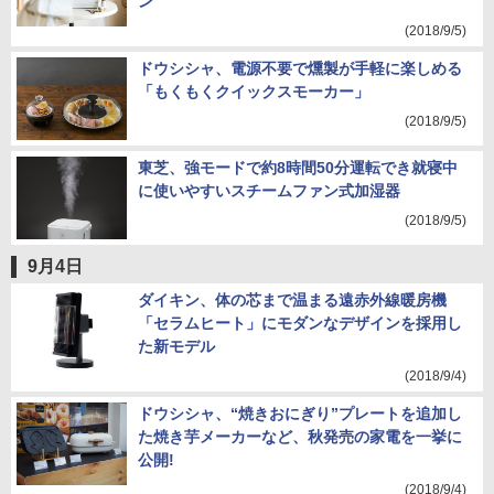
ン
(2018/9/5)
ドウシシャ、電源不要で燻製が手軽に楽しめる
「もくもくクイックスモーカー」
(2018/9/5)
東芝、強モードで約8時間50分運転でき就寝中
に使いやすいスチームファン式加湿器
(2018/9/5)
9月4日
ダイキン、体の芯まで温まる遠赤外線暖房機
「セラムヒート」にモダンなデザインを採用し
た新モデル
(2018/9/4)
ドウシシャ、“焼きおにぎり”プレートを追加し
た焼き芋メーカーなど、秋発売の家電を一挙に
公開!
(2018/9/4)