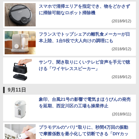
スマホで清掃エリアを指定でき、物をどかさず
に掃除可能なロボット掃除機
(2018/9/12)
フランスでトップシェアの離乳食メーカーが日
本上陸、1台5役で大人向けの調理にも
(2018/9/12)
サンワ、聞き取りにくいテレビ音声を手元で聴
ける「ワイヤレススピーカー」
(2018/9/12)
9月11日
象印、台風21号の影響で電気まほうびんの発売
を延期、西淀川区の工場も操業停止
(2018/9/11)
プラモデルの"バリ"取りに、秒間4万回の振動
で摩擦係数を最小化して切断できる「DIYカッ