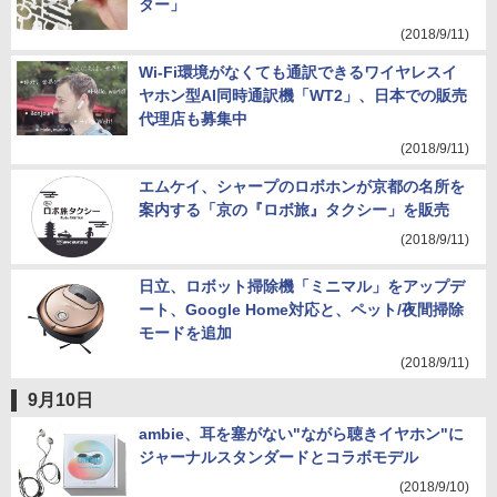
ター」
(2018/9/11)
Wi-Fi環境がなくても通訳できるワイヤレスイ
ヤホン型AI同時通訳機「WT2」、日本での販売
代理店も募集中
(2018/9/11)
エムケイ、シャープのロボホンが京都の名所を
案内する「京の『ロボ旅』タクシー」を販売
(2018/9/11)
日立、ロボット掃除機「ミニマル」をアップデ
ート、Google Home対応と、ペット/夜間掃除
モードを追加
(2018/9/11)
9月10日
ambie、耳を塞がない"ながら聴きイヤホン"に
ジャーナルスタンダードとコラボモデル
(2018/9/10)