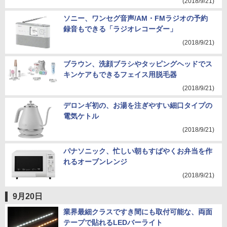
(2018/9/21)
ソニー、ワンセグ音声/AM・FMラジオの予約
録音もできる「ラジオレコーダー」
(2018/9/21)
ブラウン、洗顔ブラシやタッピングヘッドでス
キンケアもできるフェイス用脱毛器
(2018/9/21)
デロンギ初の、お湯を注ぎやすい細口タイプの
電気ケトル
(2018/9/21)
パナソニック、忙しい朝もすばやくお弁当を作
れるオーブンレンジ
(2018/9/21)
9月20日
業界最細クラスですき間にも取付可能な、両面
テープで貼れるLEDバーライト