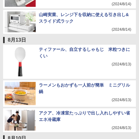
(2024/8/14)
山崎実業、レンジ下を収納に使える引き出し&
スライド式ラック
(2024/8/14)
8月13日
ティファール、自立するしゃもじ 米粒つきに
くい
(2024/8/13)
ラーメンもおかずも一人前が簡単 ミニグリル
鍋
(2024/8/13)
アクア、冷凍室たっぷりで出し入れしやすい省
エネ冷蔵庫
(2024/8/13)
8月10日