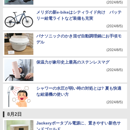
(2024/8/5)
メリダの新e-bikeはシティライド向け バッテ
リー給電ライトなど装備も充実
(2024/8/5)
パナソニックのかき混ぜ自動調理鍋にお手頃モ
デル
(2024/8/5)
保温力が象印史上最高のステンレスマグ
(2024/8/5)
シャワーの水圧が弱い時の対処とは? 夏も快適
な給湯機の使い方
(2024/8/5)
8月2日
Jackeryポータブル電源に、置きやすい新色サ
ンドゴールド