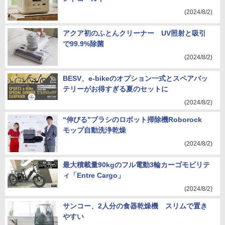
(2024/8/2)
アクア初のふとんクリーナー UV照射と吸引
で99.9%除菌
(2024/8/2)
BESV、e-bikeのオプション一式とスペアバッ
テリーがお得すぎる夏のセットに
(2024/8/2)
“伸びる”ブラシのロボット掃除機Roborock
モップ自動洗浄乾燥
(2024/8/2)
最大積載量90kgのフル電動3輪カーゴモビリテ
ィ「Entre Cargo」
(2024/8/2)
サンコー、2人分の食器乾燥機 スリムで置き
やすい