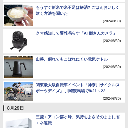
もうすぐ新米で米不足は解消? ごはんおいしく
炊く方法を聞いた
(2024/8/30)
クマ感知して警報鳴らす「AI 熊さんカメラ」
(2024/8/30)
山善、倒れてもこぼれにくい電気ケトル
(2024/8/30)
関東最大級自転車イベント「神奈川サイクルス
ポーツデイズ」 川崎競馬場で9/21～22
(2024/8/30)
8月29日
三菱エアコン霧ヶ峰、気持ちよさそのままに省
エネ運転