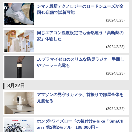
シマノ最新テクノロジーのロードシューズが全
国45店舗で試着可能
(2024/8/23)
同じエアコン温度設定でも全然違う「高断熱の
家」体験した
(2024/8/23)
±0プラマイゼロのスリムな防災ラジオ 手回し
やソーラー充電も
(2024/8/23)
8月22日
アマゾンの見守りカメラ、首振りで部屋全体を
見渡せる
(2024/8/22)
ホンダ×ワイズロードの後付けe-bike「SmaCh
ari」第2弾2モデル 198,000円～