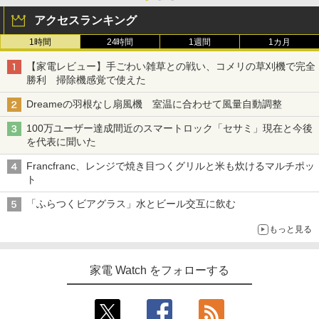
アクセスランキング
1時間
24時間
1週間
1カ月
【家電レビュー】手ごわい雑草との戦い、コメリの草刈機で完全
勝利 掃除機感覚で使えた
Dreameの羽根なし扇風機 室温に合わせて風量自動調整
100万ユーザー達成間近のスマートロック「セサミ」現在と今後
を代表に聞いた
Francfranc、レンジで焼き目つくグリルと米も炊けるマルチポッ
ト
「ふらつくビアグラス」水とビール交互に飲む
もっと見る
家電 Watch をフォローする