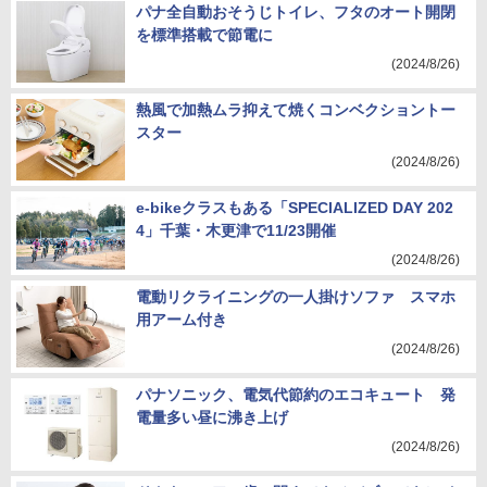
パナ全自動おそうじトイレ、フタのオート開閉
を標準搭載で節電に
(2024/8/26)
熱風で加熱ムラ抑えて焼くコンベクショントー
スター
(2024/8/26)
e-bikeクラスもある「SPECIALIZED DAY 202
4」千葉・木更津で11/23開催
(2024/8/26)
電動リクライニングの一人掛けソファ スマホ
用アーム付き
(2024/8/26)
パナソニック、電気代節約のエコキュート 発
電量多い昼に沸き上げ
(2024/8/26)