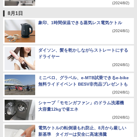
(2024/8/2)
8月1日
象印、1時間保温できる蒸気レス電気ケトル
(2024/8/1)
ダイソン、髪を乾かしながらストレートにする
ドライヤー
(2024/8/1)
ミニベロ、グラベル、e-MTB試乗できるe-bike
無料ライドイベント BESV非売品プレゼントも
(2024/8/1)
シャープ「モモンガファン」のドラム洗濯機
大容量12kgで省エネ
(2024/8/1)
電気ケトルの転倒湯もれ防止、8月から厳しい
新基準 タイガーは安全に高速沸騰