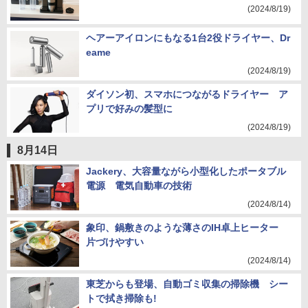
(2024/8/19)
ヘアーアイロンにもなる1台2役ドライヤー、Dr
eame
(2024/8/19)
ダイソン初、スマホにつながるドライヤー ア
プリで好みの髪型に
(2024/8/19)
8月14日
Jackery、大容量ながら小型化したポータブル
電源 電気自動車の技術
(2024/8/14)
象印、鍋敷きのような薄さのIH卓上ヒーター
片づけやすい
(2024/8/14)
東芝からも登場、自動ゴミ収集の掃除機 シー
トで拭き掃除も!