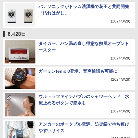
パナソニックがドラム洗濯機で花王と共同開発
「汚れはがし」
(2024/8/29)
8月28日
タイガー、パン温め直し得意な熱風オーブント
ースター
(2024/8/28)
ガーミンfēnix 8登場、音声通話も可能に
(2024/8/28)
ウルトラファインバブルのシャワーヘッド 水
流止めるボタンで節水も
(2024/8/28)
アンカーのポータブル電源、防災袋で持ち運び
やすいサイズ