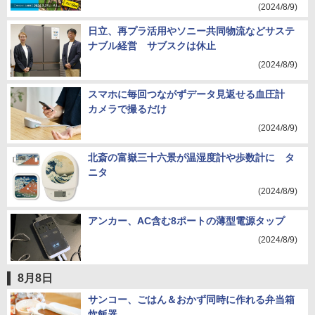
(2024/8/9)
日立、再プラ活用やソニー共同物流などサステ
ナブル経営 サブスクは休止
(2024/8/9)
スマホに毎回つながずデータ見返せる血圧計
カメラで撮るだけ
(2024/8/9)
北斎の富嶽三十六景が温湿度計や歩数計に タ
ニタ
(2024/8/9)
アンカー、AC含む8ポートの薄型電源タップ
(2024/8/9)
8月8日
サンコー、ごはん＆おかず同時に作れる弁当箱
炊飯器