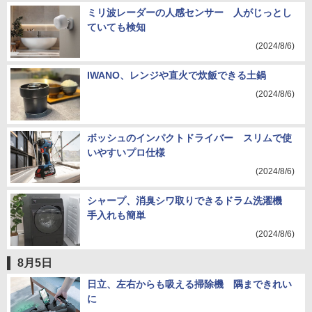
ミリ波レーダーの人感センサー 人がじっとし
ていても検知
(2024/8/6)
IWANO、レンジや直火で炊飯できる土鍋
(2024/8/6)
ボッシュのインパクトドライバー スリムで使
いやすいプロ仕様
(2024/8/6)
シャープ、消臭シワ取りできるドラム洗濯機
手入れも簡単
(2024/8/6)
8月5日
日立、左右からも吸える掃除機 隅まできれい
に