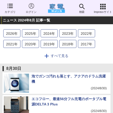
カテゴリ
ログイン
検索
Impressサイト
ニュース 2024年8月 記事一覧
2026
年
2025
年
2024
年
2023
年
2022
年
2021
年
2020
年
2019
年
2018
年
2017
年
2016
年
2015
年
2014
年
2013
年
2012
年
すべて見る
2011
年
2010
年
2009
年
2008
年
2007
年
8月30日
2006
年
泡でガンコ汚れも落とす、アクアのドラム洗濯
機
(2024/8/30)
エコフロー、最速56分フル充電のポータブル電
源DELTA 3 Plus
(2024/8/30)