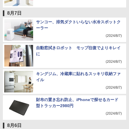
8月7日
サンコー、排気ダクトいらない水冷スポットク
ーラー
(2024/8/7)
自動窓拭きロボット モップ往復でよりキレイ
に
(2024/8/7)
キングジム、冷蔵庫に貼れるスッキリ収納ファ
イル
(2024/8/7)
財布の置き忘れ防止、iPhoneで探せるカード
型トラッカー2980円
(2024/8/7)
8月6日