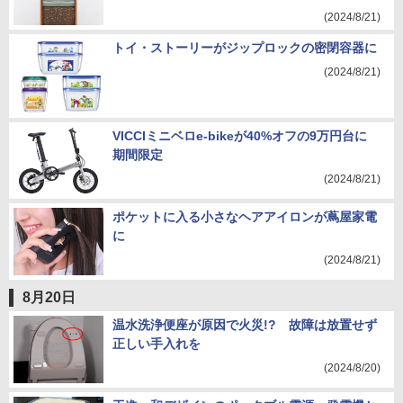
(2024/8/21)
トイ・ストーリーがジップロックの密閉容器に
(2024/8/21)
VICCIミニベロe-bikeが40%オフの9万円台に
期間限定
(2024/8/21)
ポケットに入る小さなヘアアイロンが蔦屋家電
に
(2024/8/21)
8月20日
温水洗浄便座が原因で火災!? 故障は放置せず
正しい手入れを
(2024/8/20)