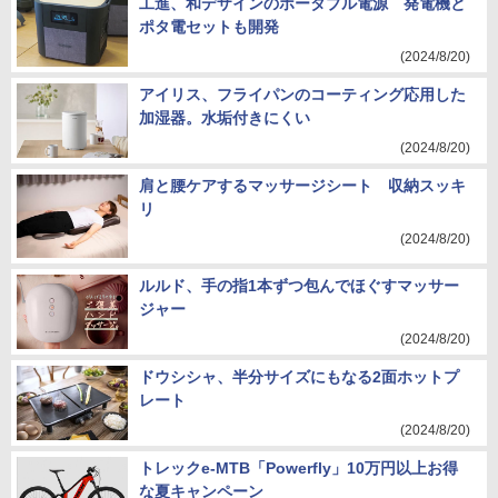
工進、和デザインのポータブル電源 発電機と
ポタ電セットも開発
(2024/8/20)
アイリス、フライパンのコーティング応用した
加湿器。水垢付きにくい
(2024/8/20)
肩と腰ケアするマッサージシート 収納スッキ
リ
(2024/8/20)
ルルド、手の指1本ずつ包んでほぐすマッサー
ジャー
(2024/8/20)
ドウシシャ、半分サイズにもなる2面ホットプ
レート
(2024/8/20)
トレックe-MTB「Powerfly」10万円以上お得
な夏キャンペーン