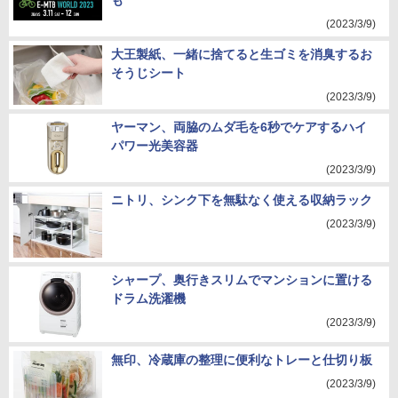
も
(2023/3/9)
大王製紙、一緒に捨てると生ゴミを消臭するお
そうじシート
(2023/3/9)
ヤーマン、両脇のムダ毛を6秒でケアするハイ
パワー光美容器
(2023/3/9)
ニトリ、シンク下を無駄なく使える収納ラック
(2023/3/9)
シャープ、奥行きスリムでマンションに置ける
ドラム洗濯機
(2023/3/9)
無印、冷蔵庫の整理に便利なトレーと仕切り板
(2023/3/9)