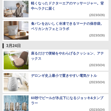
軽くなったドクターエアのマッサージャー。背
中へラクに届く
(2023/3/26)
食パンをおいしく冷凍できるマーナの保存袋。
ペリカンカフェとコラボ
(2023/3/26)
3月24日
座るだけで便秘をやわらげるクッション、アテ
ックス
(2023/3/24)
デロンギ史上最小で置きやすい電気ケトル
(2023/3/24)
60秒でビールが氷点下になるジョッキ&タンブ
ラー
(2023/3/24)