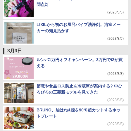
間点灯
(2023/3/5)
LIXILから初のお風呂パイプ洗浄剤。浴室メー
カーの知見活かす
(2023/3/5)
3月3日
ルンバ1万円オフキャンペーン。3万円でi2が買
える
(2023/3/3)
節電や食品ロス防止を冷蔵庫が案内する? 中ひ
ろびろの三菱新モデルを見てきた
(2023/3/3)
BRUNO、油はね&煙を90％超カットするホッ
トプレート
(2023/3/3)