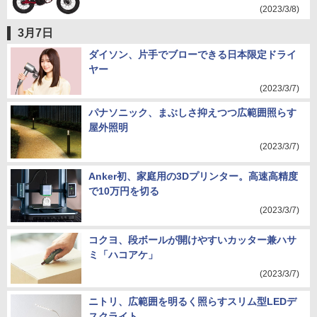
(2023/3/8)
3月7日
ダイソン、片手でブローできる日本限定ドライ
ヤー
(2023/3/7)
パナソニック、まぶしさ抑えつつ広範囲照らす
屋外照明
(2023/3/7)
Anker初、家庭用の3Dプリンター。高速高精度
で10万円を切る
(2023/3/7)
コクヨ、段ボールが開けやすいカッター兼ハサ
ミ「ハコアケ」
(2023/3/7)
ニトリ、広範囲を明るく照らすスリム型LEDデ
スクライト