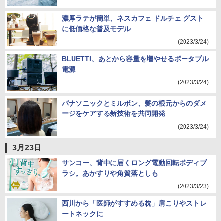
濃厚ラテが簡単、ネスカフェ ドルチェ グスト
に低価格な普及モデル
(2023/3/24)
BLUETTI、あとから容量を増やせるポータブル
電源
(2023/3/24)
パナソニックとミルボン、髪の根元からのダメ
ージをケアする新技術を共同開発
(2023/3/24)
3月23日
サンコー、背中に届くロング電動回転ボディブ
ラシ。あかすりや角質落としも
(2023/3/23)
西川から「医師がすすめる枕」肩こりやストレ
ートネックに