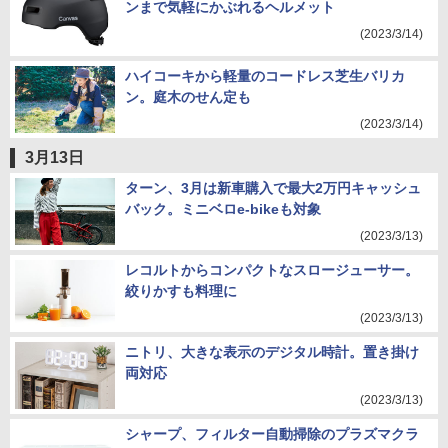
ンまで気軽にかぶれるヘルメット
(2023/3/14)
ハイコーキから軽量のコードレス芝生バリカ
ン。庭木のせん定も
(2023/3/14)
3月13日
ターン、3月は新車購入で最大2万円キャッシュ
バック。ミニベロe-bikeも対象
(2023/3/13)
レコルトからコンパクトなスロージューサー。
絞りかすも料理に
(2023/3/13)
ニトリ、大きな表示のデジタル時計。置き掛け
両対応
(2023/3/13)
シャープ、フィルター自動掃除のプラズマクラ