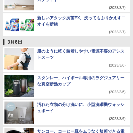
(2023/3/7)
新しいアタック抗菌EX。洗ってもぶりかえすニ
オイを断絶
(2023/3/7)
3月6日
服のように軽く装着しやすい電源不要のアシス
トスーツ
(2023/3/6)
スタンレー、ハイボール専用のラグジュアリー
な真空断熱カップ
(2023/3/6)
汚れた衣類の分け洗いに、小型洗濯機ウォッシ
ュボーイ
(2023/3/6)
サンコー、コーヒー豆をムラなく焙煎できる電