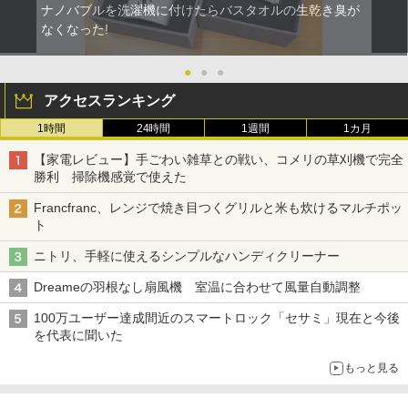
ナノバブルを洗濯機に付けたらバスタオルの生乾き臭が
なくなった!
●
●
●
アクセスランキング
1時間
24時間
1週間
1カ月
【家電レビュー】手ごわい雑草との戦い、コメリの草刈機で完全
勝利 掃除機感覚で使えた
Francfranc、レンジで焼き目つくグリルと米も炊けるマルチポッ
ト
ニトリ、手軽に使えるシンプルなハンディクリーナー
Dreameの羽根なし扇風機 室温に合わせて風量自動調整
100万ユーザー達成間近のスマートロック「セサミ」現在と今後
を代表に聞いた
もっと見る