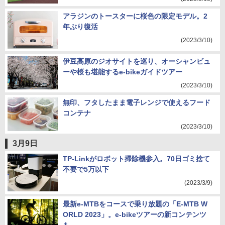
アラジンのトースターに桜色の限定モデル。2
年ぶり復活
(2023/3/10)
伊豆高原のジオサイトを巡り、オーシャンビュ
ーや桜も堪能するe-bikeガイドツアー
(2023/3/10)
無印、フタしたまま電子レンジで使えるフード
コンテナ
(2023/3/10)
3月9日
TP-Linkがロボット掃除機参入。70日ゴミ捨て
不要で5万以下
(2023/3/9)
最新e-MTBをコースで乗り放題の「E-MTB W
ORLD 2023」。e-bikeツアーの新コンテンツ