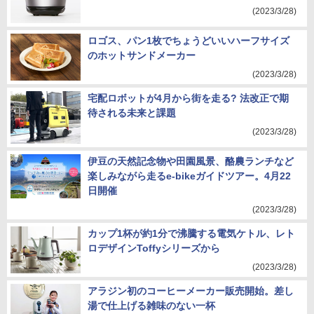
(2023/3/28)
ロゴス、パン1枚でちょうどいいハーフサイズ
のホットサンドメーカー
(2023/3/28)
宅配ロボットが4月から街を走る? 法改正で期
待される未来と課題
(2023/3/28)
伊豆の天然記念物や田園風景、酪農ランチなど
楽しみながら走るe-bikeガイドツアー。4月22
日開催
(2023/3/28)
カップ1杯が約1分で沸騰する電気ケトル、レト
ロデザインToffyシリーズから
(2023/3/28)
アラジン初のコーヒーメーカー販売開始。差し
湯で仕上げる雑味のない一杯