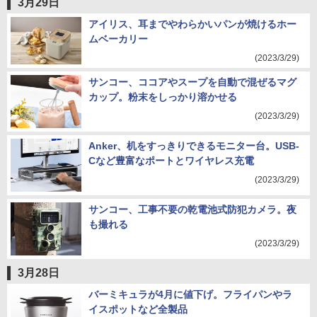
3月29日
アイリス、耳までやわらかいパンが焼けるホー
ムベーカリー
(2023/3/29)
サンコー、ココアやスープを自動で混ぜるマグ
カップ。粉末をしっかり溶かせる
(2023/3/29)
Anker、机をすっきりできるモニター台。USB-
Cなど豊富なポートとワイヤレス充電
(2023/3/29)
サンコー、工事不要の乾電池式防犯カメラ。夜
も撮れる
(2023/3/29)
3月28日
バーミキュラが4月に値下げ。フライパンやラ
イスポットなど全製品