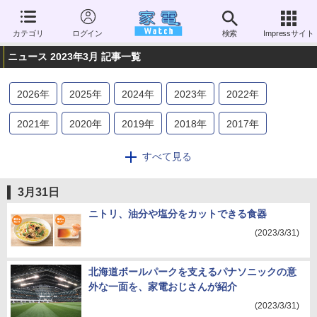
カテゴリ
ログイン
検索
Impressサイト
ニュース 2023年3月 記事一覧
2026
年
2025
年
2024
年
2023
年
2022
年
2021
年
2020
年
2019
年
2018
年
2017
年
2016
年
2015
年
2014
年
2013
年
2012
年
すべて見る
2011
年
2010
年
2009
年
2008
年
2007
年
3月31日
2006
年
ニトリ、油分や塩分をカットできる食器
(2023/3/31)
北海道ボールパークを支えるパナソニックの意
外な一面を、家電おじさんが紹介
(2023/3/31)