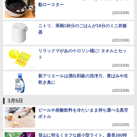
動ロースター
(2023/3/6)
ニトリ、茶碗1杯分のごはんが18分のミニ炊飯
器
(2023/3/6)
リラックマがあのケロリン桶に! タオルとセッ
ト
(2023/3/6)
新アリエールは漂白剤級の洗浄力、黄ばみや生
乾き臭に
(2023/3/6)
3月5日
ビールや炭酸飲料を冷たいまま持ち運べる真空
ボトル
(2023/3/5)
登山に明るくタフな超小型ライト。最長380時