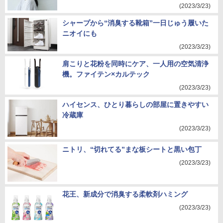
(2023/3/23)
シャープから“消臭する靴箱”一日じゅう履いた
ニオイにも
(2023/3/23)
肩こりと花粉を同時にケア、一人用の空気清浄
機。ファイテン×カルテック
(2023/3/23)
ハイセンス、ひとり暮らしの部屋に置きやすい
冷蔵庫
(2023/3/23)
ニトリ、“切れてる”まな板シートと黒い包丁
(2023/3/23)
花王、新成分で消臭する柔軟剤ハミング
(2023/3/23)