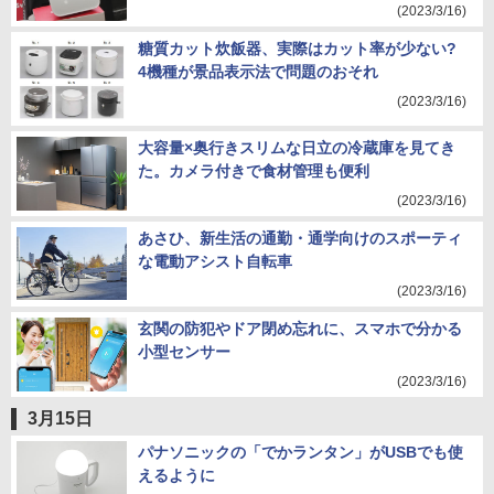
(2023/3/16)
糖質カット炊飯器、実際はカット率が少ない?
4機種が景品表示法で問題のおそれ
(2023/3/16)
大容量×奥行きスリムな日立の冷蔵庫を見てき
た。カメラ付きで食材管理も便利
(2023/3/16)
あさひ、新生活の通勤・通学向けのスポーティ
な電動アシスト自転車
(2023/3/16)
玄関の防犯やドア閉め忘れに、スマホで分かる
小型センサー
(2023/3/16)
3月15日
パナソニックの「でかランタン」がUSBでも使
えるように