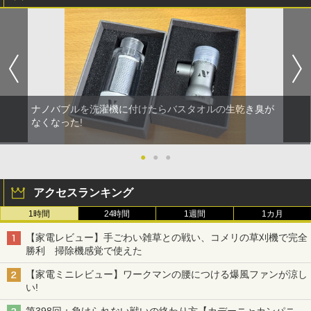
ナノバブルを洗濯機に付けたらバスタオルの生乾き臭が
なくなった!
●
●
●
アクセスランキング
1時間
24時間
1週間
1カ月
【家電レビュー】手ごわい雑草との戦い、コメリの草刈機で完全
勝利 掃除機感覚で使えた
【家電ミニレビュー】ワークマンの腰につける爆風ファンが涼し
い!