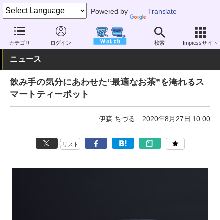
Powered by
Translate
家電 Watch
その他・家電
雑貨
カテゴリ
ログイン
検索
Impressサイト
ニュース
飲み手の気分にあわせた“最適なお茶”を淹れるス
マートティーポット
伊森 ちづる
2020年8月27日 10:00
リスト