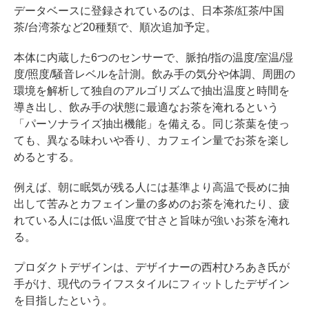
データベースに登録されているのは、日本茶/紅茶/中国
茶/台湾茶など20種類で、順次追加予定。
本体に内蔵した6つのセンサーで、脈拍/指の温度/室温/湿
度/照度/騒音レベルを計測。飲み手の気分や体調、周囲の
環境を解析して独自のアルゴリズムで抽出温度と時間を
導き出し、飲み手の状態に最適なお茶を淹れるという
「パーソナライズ抽出機能」を備える。同じ茶葉を使っ
ても、異なる味わいや香り、カフェイン量でお茶を楽し
めるとする。
例えば、朝に眠気が残る人には基準より高温で長めに抽
出して苦みとカフェイン量の多めのお茶を淹れたり、疲
れている人には低い温度で甘さと旨味が強いお茶を淹れ
る。
プロダクトデザインは、デザイナーの西村ひろあき氏が
手がけ、現代のライフスタイルにフィットしたデザイン
を目指したという。