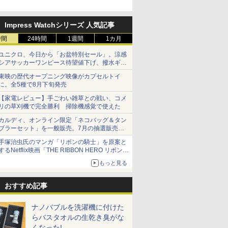
Impress Watchシリーズ 人気記事
時間
24時間
1週間
1カ月
ユニクロ、今日から「お盆特別セール」。涼感
シアサッカーワンピース待望値下げ、撥水ギア
ショーツは1990円に
東映の歴代オープニング映像がカプセルトイ
に。全5種で8月下旬発売
【家電レビュー】手ごわい雑草との戦い、コメ
リの草刈機で完全勝利 掃除機感覚で使えた
カルディ、オンライン限定「ネコバッグ＆タン
ブラーセット」を一般販売。7月の抽選販売の
当選無効分
手塚治虫氏のマンガ「リボンの騎士」を原案と
するNetflix映画「THE RIBBON HERO リボンヒ
ーロー」本日配信開始
もっと見る
おすすめ記事
ナノバブルを洗濯機に付けた
らバスタオルの生乾き臭がな
くなった!