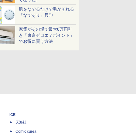
肌をなでるだけで毛がそれる
「なでそり」貝印
家電がその場で最大8万円引
き「東京ゼロエミポイント」
でお得に買う方法
ICE
天海社
ス
Comic curea