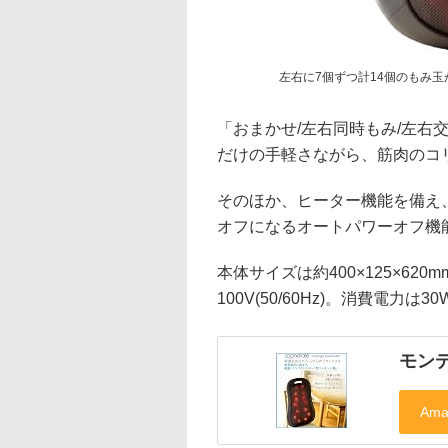
左右に7個ずつ計14個のもみ
「おまかせ/左右同時もみ/左右
だけの手軽さながら、筋肉のコ
そのほか、ヒーター機能を備え
オフになるオートパワーオフ機
本体サイズは約400×125×620
100V(50/60Hz)。消費電力は
モン