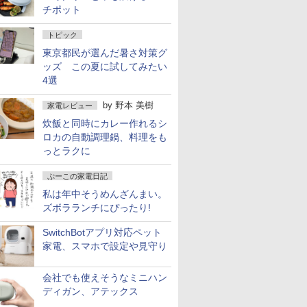
チポット
トピック
東京都民が選んだ暑さ対策グ
ッズ この夏に試してみたい
4選
by
野本 美樹
家電レビュー
炊飯と同時にカレー作れるシ
ロカの自動調理鍋、料理をも
っとラクに
ぷーこの家電日記
私は年中そうめんざんまい。
ズボラランチにぴったり!
SwitchBotアプリ対応ペット
家電、スマホで設定や見守り
会社でも使えそうなミニハン
ディガン、アテックス