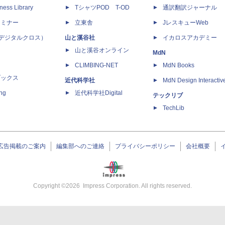
ness Library
TシャツPOD T-OD
通訳翻訳ジャーナル
セミナー
立東舎
JレスキューWeb
 X（デジタルクロス）
山と溪谷社
イカロスアカデミー
山と溪谷オンライン
MdN
CLIMBING-NET
MdN Books
ブックス
近代科学社
MdN Design Interactiv
ing
近代科学社Digital
テックリブ
TechLib
広告掲載のご案内
編集部へのご連絡
プライバシーポリシー
会社概要
Copyright ©
2026
Impress Corporation. All rights reserved.