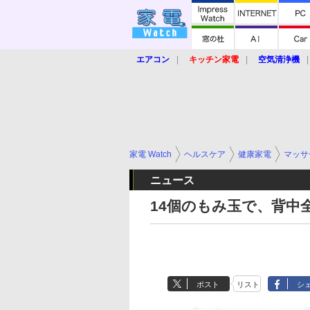
エアコン
キッチン家電
空気清浄機
炊飯器
ロボット掃除機
暖房器具
業界動向
【家電大賞2019】
【e-bi
家電 Watch
ヘルスケア
健康家電
マッサ
ニュース
14個のもみ玉で、背中
ポスト
リスト
シ