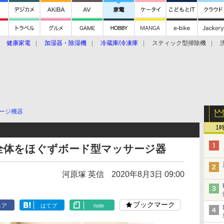
健康家電
加湿器・除湿機
冷蔵庫/冷凍庫
スティック型掃除機
扇風機
オーブン・電子レンジ
スマートハウス
掃除機
家事家電
ke大賞2019】
CES 2020
ージ機器
1
全体をほぐずボード型マッサージ器
河原塚 英信
2020年8月3日 09:00
ブックマーク
ェア
はてブ
note