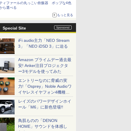
ティファールの丸っこい炊飯器 ポップな4色
から選べる
もっと見る
Special Site
iFi audio主力「NEO Stream
3」「NEO iDSD 3」に迫る
Amazon プライムデー過去最
安! Anker注目プロジェクタ
ー3モデルを使ってみた
エントリーなのに脅威の実
力!「Osprey」Noble Audioワ
イヤレスイヤフォン4機種を
一気に聴く
レイズのパワーデザインホイ
ール「M6」に新色登場!!
鳥肌ものの「DENON
HOME」サウンドを体感し