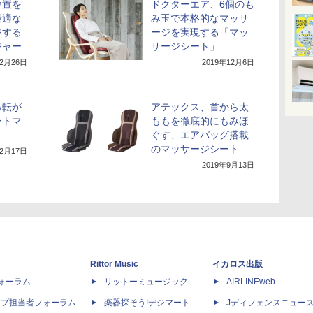
位置を
ドクターエア、6個のも
最適な
み玉で本格的なマッサ
ジする
ージを実現する「マッ
ジャー
サージシート」
年2月26日
2019年12月6日
っ転が
アテックス、首から太
ートマ
ももを徹底的にもみほ
ぐす、エアバッグ搭載
のマッサージシート
年2月17日
2019年9月13日
Rittor Music
イカロス出版
dフォーラム
リットーミュージック
AIRLINEweb
ップ担当者フォーラム
楽器探そう!デジマート
Jディフェンスニュー