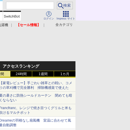
ログイン
Impress サイト
全カテゴリ
洗濯機
【セール情報】
照明器具
美容家電
アクセスランキング
時間
24時間
1週間
1カ月
【家電レビュー】手ごわい雑草との戦い、コメ
リの草刈機で完全勝利 掃除機感覚で使えた
夏の暑さに防熱シールドカーテン 閉めても暗
くならない
Francfranc、レンジで焼き目つくグリルと米も
炊けるマルチポット
Dreameの羽根なし扇風機 室温に合わせて風
量自動調整