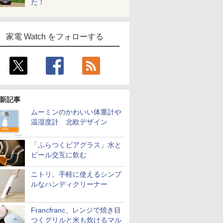
た！
家電 Watch をフォローする
新記事
ムーミンのかわいい体重計や
温湿度計 北欧デザイン
「ふらつくビアグラス」水と
ビール交互に飲む
ニトリ、手軽に使えるシンプ
ルなハンディクリーナー
Francfranc、レンジで焼き目
つくグリルと米も炊けるマル