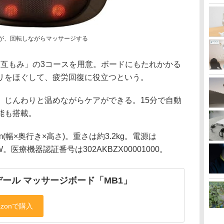
玉が、回転しながらマッサージする
交互もみ」の3コースを用意。ボードにもたれかかる
リをほぐして、疲労回復に役立つという。
、じんわりと温めながらケアができる。15分で自動
能も搭載。
mm(幅×奥行き×高さ)。重さは約3.2kg。電源は
30W。医療機器認証番号は302AKBZX00001000。
デール マッサージボード「MB1」