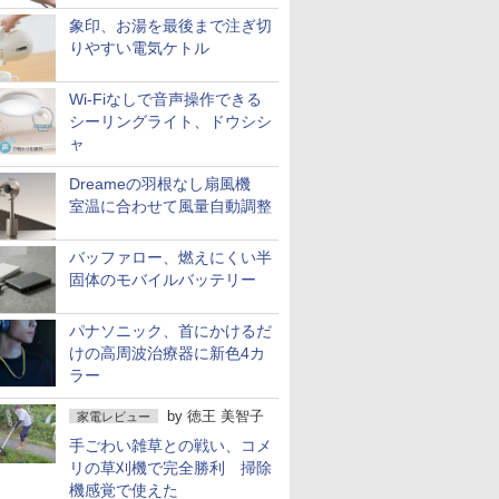
象印、お湯を最後まで注ぎ切
りやすい電気ケトル
Wi-Fiなしで音声操作できる
シーリングライト、ドウシシ
ャ
Dreameの羽根なし扇風機
室温に合わせて風量自動調整
バッファロー、燃えにくい半
固体のモバイルバッテリー
パナソニック、首にかけるだ
けの高周波治療器に新色4カ
ラー
by
徳王 美智子
家電レビュー
手ごわい雑草との戦い、コメ
リの草刈機で完全勝利 掃除
機感覚で使えた