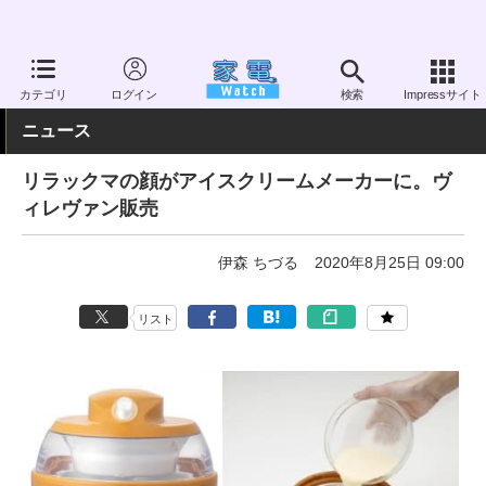
家電 Watch
生活家電
キッチン家電
アイスクリームメーカー
カテゴリ
ログイン
検索
Impressサイト
ニュース
リラックマの顔がアイスクリームメーカーに。ヴ
ィレヴァン販売
伊森 ちづる
2020年8月25日 09:00
リスト