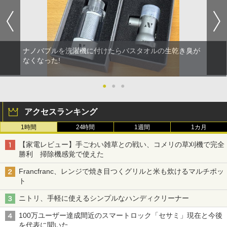
ナノバブルを洗濯機に付けたらバスタオルの生乾き臭が
なくなった!
●
●
●
アクセスランキング
1時間
24時間
1週間
1カ月
【家電レビュー】手ごわい雑草との戦い、コメリの草刈機で完全
勝利 掃除機感覚で使えた
Francfranc、レンジで焼き目つくグリルと米も炊けるマルチポッ
ト
ニトリ、手軽に使えるシンプルなハンディクリーナー
100万ユーザー達成間近のスマートロック「セサミ」現在と今後
を代表に聞いた