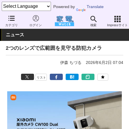
Powered by
Translate
家電 Watch
エネルギー
IoT
スマートハウス
カテゴリ
ログイン
検索
Impressサイト
ニュース
2つのレンズで広範囲を見守る防犯カメラ
伊森 ちづる
2026年6月2日 07:04
リスト