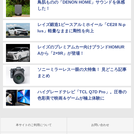
鳥肌ものの「DENON HOME」サウンドを体感
した！
レイズ鍛造1ピースアルミホイール「CE28 N-p
lus」軽量なままに剛性を向上
レイズのプレミアムカー向けブランドHOMUR
Aから「2×9R」が登場！
ソニーミラーレス一眼の大特集！ 見どころ記事
まとめ
ハイグレードテレビ「TCL Q7D Pro」。圧巻の
色彩美で映画＆ゲームが極上体験に
本サイトのご利用について
お問い合わせ