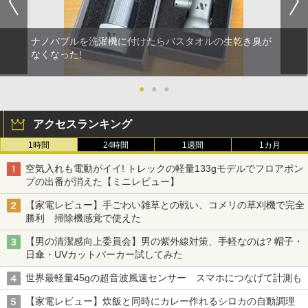
ナノバブルを洗濯機に付けたらバスタオルの生乾き臭が
なくなった!
●
●
●
アクセスランキング
1時間
24時間
1週間
1カ月
空気入れも電動がイイ! トレックの軽量133gモデルでフロアポン
プの出番が消えた【ミニレビュー】
【家電レビュー】手ごわい雑草との戦い、コメリの草刈機で完全
勝利 掃除機感覚で使えた
【男の清潔感向上委員会】男の紫外線対策、手軽なのは? 帽子・
日傘・UVカットパーカー試してみた
世界最軽量45gの超音波風速センサー スマホにつなげて計測も
【家電レビュー】炊飯と同時にカレー作れるシロカの自動調理