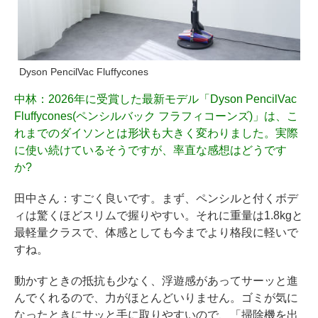
Dyson PencilVac Fluffycones
中林
：2026年に受賞した最新モデル「Dyson PencilVac
Fluffycones(ペンシルバック フラフィコーンズ)」は、こ
れまでのダイソンとは形状も大きく変わりました。実際
に使い続けているそうですが、率直な感想はどうです
か?
田中さん
：すごく良いです。まず、ペンシルと付くボデ
ィは驚くほどスリムで握りやすい。それに重量は1.8kgと
最軽量クラスで、体感としても今までより格段に軽いで
すね。
動かすときの抵抗も少なく、浮遊感があってサーッと進
んでくれるので、力がほとんどいりません。ゴミが気に
なったときにサッと手に取りやすいので、「掃除機を出