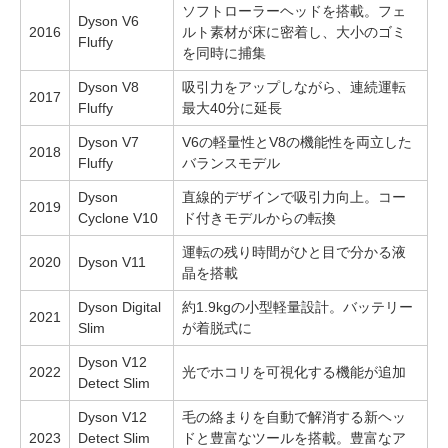
ソフトローラーヘッドを搭載。フェ
Dyson V6
2016
ルト素材が床に密着し、大小のゴミ
Fluffy
を同時に捕集
Dyson V8
吸引力をアップしながら、連続運転
2017
Fluffy
最大40分に延長
Dyson V7
V6の軽量性とV8の機能性を両立した
2018
Fluffy
バランスモデル
Dyson
直線的デザインで吸引力向上。コー
2019
Cyclone V10
ド付きモデルからの転換
運転の残り時間がひと目で分かる液
2020
Dyson V11
晶を搭載
Dyson Digital
約1.9kgの小型軽量設計。バッテリー
2021
Slim
が着脱式に
Dyson V12
2022
光でホコリを可視化する機能が追加
Detect Slim
Dyson V12
毛の絡まりを自動で解消する新ヘッ
2023
Detect Slim
ドと豊富なツールを搭載。豊富なア