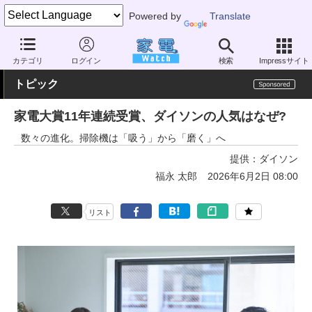
Powered by
Translate
家電 Watch
生活家電
掃除機
スティック型
カテゴリ
ログイン
検索
Impressサイト
トピック
家電大賞11年連続受賞、ダイソンの人気はなぜ?
数々の進化。掃除機は「吸う」から「磨く」へ
提供：
ダイソン
福永 太郎
2026年6月2日 08:00
リスト