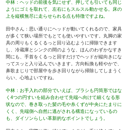
中林
：ヘッドの前後を気にせず、押しても引いても同じ
ようにゴミを取れて、左右にもスルスル動かせる。床の
上を縦横無尽に走らせられる点も特徴ですよね。
田中さん
：思い通りにヘッドが動いてくれるので、家具
が多くて狭い場所でもとても使いやすいです。丸脚の家
具の周りもくるくるっと回り込むように掃除できます
し、冷蔵庫とシンクの間のような、ほんのわずかなすき
間にも、手首をくるっと回すだけでヘッドが縦向きにな
ってスッと入り込んでいきます。方向転換も軽やかで、
鼻歌まじりで部屋中を歩き回りながら掃除してしまうく
らい、心地よいですね。
中林
：お手入れの部分でいえば、ブラシも円筒形ではな
く4つの円すいを組み合わせて先端へ向けて細くなる形
状なので、巻き取った髪の毛や糸くずが中央にたまりに
くく、先端側へ自然に逃がされる構造になっているの
も、ダイソンらしい革新的なポイントでしょう。