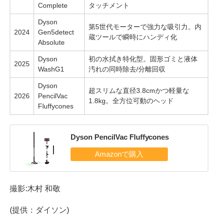
Complete
タッチメント
Dyson
第5世代モーターで強力な吸引力。内
2024
Gen5detect
蔵ツールで瞬時にハンディ化
Absolute
Dyson
初の水拭き特化型。固形ゴミと液体
2025
WashG1
汚れの同時除去/分離回収
Dyson
超スリムな直径3.8cmかつ軽量な
2026
PencilVac
1.8kg。全方位可動のヘッド
Fluffycones
Dyson PencilVac Fluffycones
撮影:木村 和敬
(提供：ダイソン)