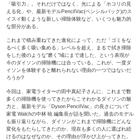
「吸引力」。それだけではなく、光による「ホコリの見
える化」や、最新モデルPencilVac(ペンシルバック)のス
イスイ動くような新しい掃除体験など、いくつも魅力的
な部分がある。
これまで積み重ねてきた進化によって、ただ「ゴミをな
るべく多く吸い集める」レベルを超え、まるで拭き掃除
をした後のような”磨く”域にまで達した、という表現が
今のダイソンの掃除機には合っている。これが、一度ダ
イソンを体験すると離れられない理由の一つではないだ
ろうか?
今回は、家電ライターの田中真紀子さんに、これまで数
多くの掃除機を使ってきたからこそわかるダイソンの魅
力と、最新モデル「Dyson PencilVac」の良さについて
家電 Watchの中林 暁 編集長が話を聞いた。過去のモデル
も振り返りながら、ダイソンがこれまで掃除機にどんな
変化をもたらしてきたのか、現在も多くの人に選ばれ続
けるのはなぜなのか、その理由が浮かび上がってきた。