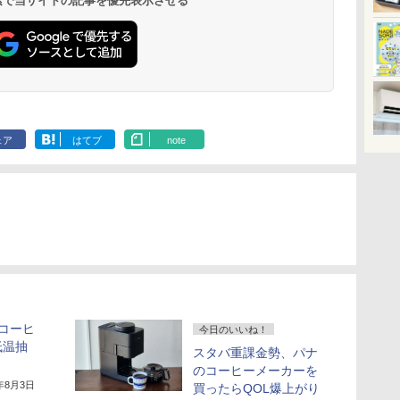
 検索で当サイトの記事を優先表示させる
ェア
はてブ
note
コーヒ
今日のいいね！
低温抽
スタバ重課金勢、パナ
のコーヒーメーカーを
6年8月3日
買ったらQOL爆上がり