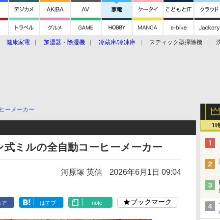
健康家電
加湿器・除湿機
冷蔵庫/冷凍庫
スティック型掃除機
扇風機
オーブン・電子レンジ
スマートハウス
掃除機
家事家電
ke大賞2019】
CES 2020
ヒーメーカー
1
ン式ミルの全自動コーヒーメーカー
河原塚 英信
2026年6月1日 09:04
ブックマーク
ェア
はてブ
note