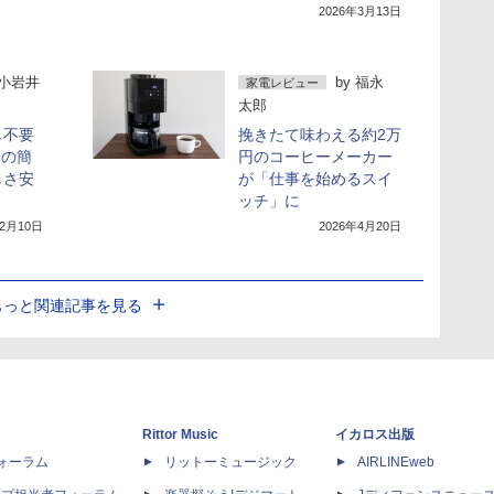
2026年3月13日
小岩井
by
福永
家電レビュー
太郎
し不要
挽きたて味わえる約2万
オの簡
円のコーヒーメーカー
しさ安
が「仕事を始めるスイ
ッチ」に
12月10日
2026年4月20日
もっと関連記事を見る
Rittor Music
イカロス出版
dフォーラム
リットーミュージック
AIRLINEweb