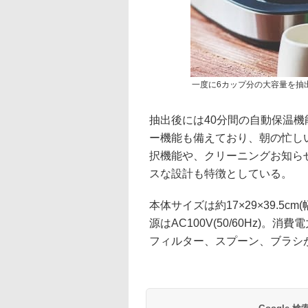
一度に6カップ分の大容量を抽
抽出後には40分間の自動保温
ー機能も備えており、朝の忙し
択機能や、クリーニングお知ら
スな設計も特徴としている。
本体サイズは約17×29×39.5c
源はAC100V(50/60Hz)。
フィルター、スプーン、ブラシ