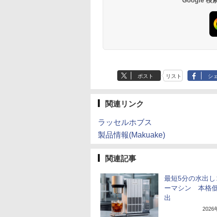
Google
ポスト
リスト
シ
関連リンク
ラッセルホブス
製品情報(Makuake)
関連記事
最短5分の水出し
ーマシン 本格
出
202