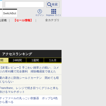
ログイン
Impress サイト
全カテゴリ
洗濯機
【セール情報】
照明器具
美容家電
アクセスランキング
時間
24時間
1週間
1カ月
【家電レビュー】手ごわい雑草との戦い、コメ
リの草刈機で完全勝利 掃除機感覚で使えた
夏の暑さに防熱シールドカーテン 閉めても暗
くならない
Francfranc、レンジで焼き目つくグリルと米も
炊けるマルチポット
ティファールの丸っこい炊飯器 ポップな4色
から選べる