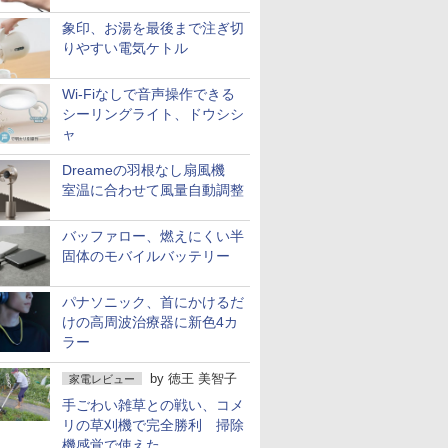
象印、お湯を最後まで注ぎ切
りやすい電気ケトル
Wi-Fiなしで音声操作できる
シーリングライト、ドウシシ
ャ
Dreameの羽根なし扇風機
室温に合わせて風量自動調整
バッファロー、燃えにくい半
固体のモバイルバッテリー
パナソニック、首にかけるだ
けの高周波治療器に新色4カ
ラー
by
徳王 美智子
家電レビュー
手ごわい雑草との戦い、コメ
リの草刈機で完全勝利 掃除
機感覚で使えた