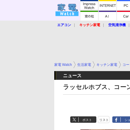
エアコン
キッチン家電
空気清浄機
炊飯器
ロボット掃除機
暖房器具
業界動向
【家電大賞2019】
【e-bi
家電 Watch
生活家電
キッチン家電
コー
ニュース
ラッセルホブス、コー
ポスト
リスト
シ