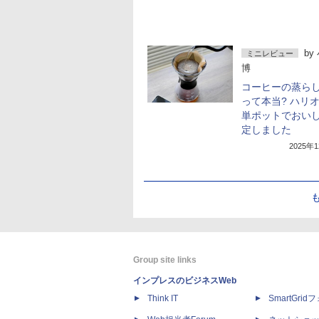
by
ミニレビュー
博
コーヒーの蒸ら
って本当? ハリ
単ポットでおい
定しました
2025年
Group site links
インプレスのビジネスWeb
Think IT
SmartGri