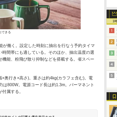
1
出できる
機能が働く。設定した時刻に抽出を行なう予約タイマ
い時間帯にも適している。そのほか、抽出温度の選
せ機能、粉飛び散り抑制などを搭載する。省スペー
m(幅×奥行き×高さ)。重さは約4kg(カラフェ含む)。電
消費電力は800W。電源コード長は約1.3m。パーマネント
が付属する。