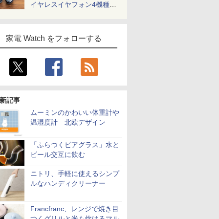
イヤレスイヤフォン4機種を
一気に聴く
家電 Watch をフォローする
新記事
ムーミンのかわいい体重計や
温湿度計 北欧デザイン
「ふらつくビアグラス」水と
ビール交互に飲む
ニトリ、手軽に使えるシンプ
ルなハンディクリーナー
Francfranc、レンジで焼き目
つくグリルと米も炊けるマル