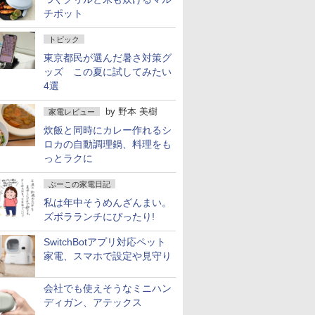
チポット
トピック
東京都民が選んだ暑さ対策グ
ッズ この夏に試してみたい
4選
by
野本 美樹
家電レビュー
炊飯と同時にカレー作れるシ
ロカの自動調理鍋、料理をも
っとラクに
ぷーこの家電日記
私は年中そうめんざんまい。
ズボラランチにぴったり!
SwitchBotアプリ対応ペット
家電、スマホで設定や見守り
会社でも使えそうなミニハン
ディガン、アテックス