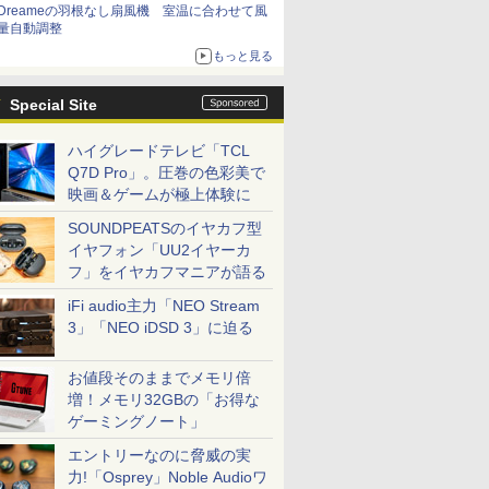
Dreameの羽根なし扇風機 室温に合わせて風
量自動調整
もっと見る
Special Site
ハイグレードテレビ「TCL
Q7D Pro」。圧巻の色彩美で
映画＆ゲームが極上体験に
SOUNDPEATSのイヤカフ型
イヤフォン「UU2イヤーカ
フ」をイヤカフマニアが語る
iFi audio主力「NEO Stream
3」「NEO iDSD 3」に迫る
お値段そのままでメモリ倍
増！メモリ32GBの「お得な
ゲーミングノート」
エントリーなのに脅威の実
力!「Osprey」Noble Audioワ