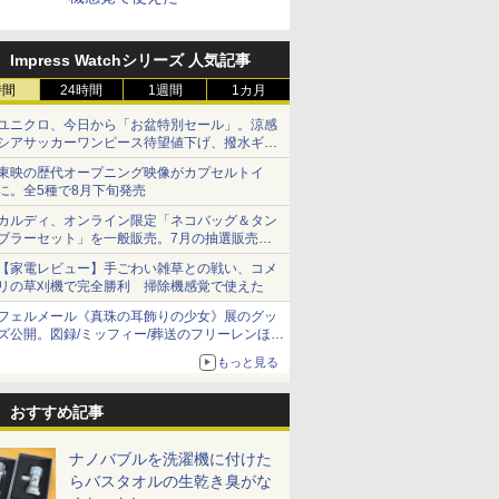
Impress Watchシリーズ 人気記事
時間
24時間
1週間
1カ月
ユニクロ、今日から「お盆特別セール」。涼感
シアサッカーワンピース待望値下げ、撥水ギア
ショーツは1990円に
東映の歴代オープニング映像がカプセルトイ
に。全5種で8月下旬発売
カルディ、オンライン限定「ネコバッグ＆タン
ブラーセット」を一般販売。7月の抽選販売の
当選無効分
【家電レビュー】手ごわい雑草との戦い、コメ
リの草刈機で完全勝利 掃除機感覚で使えた
フェルメール《真珠の耳飾りの少女》展のグッ
ズ公開。図録/ミッフィー/葬送のフリーレンほ
か、注目ブランドコラボが実現
もっと見る
おすすめ記事
ナノバブルを洗濯機に付けた
らバスタオルの生乾き臭がな