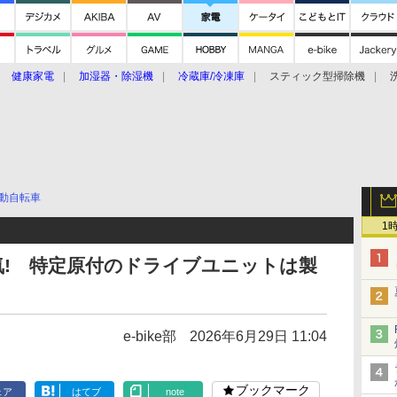
健康家電
加湿器・除湿機
冷蔵庫/冷凍庫
スティック型掃除機
扇風機
オーブン・電子レンジ
スマートハウス
掃除機
家事家電
ke大賞2019】
CES 2020
動自転車
1
本気! 特定原付のドライブユニットは製
e-bike部
2026年6月29日 11:04
ブックマーク
ェア
はてブ
note