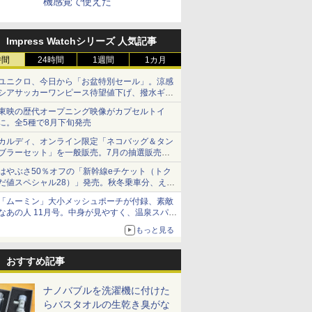
機感覚で使えた
Impress Watchシリーズ 人気記事
時間
24時間
1週間
1カ月
ユニクロ、今日から「お盆特別セール」。涼感
シアサッカーワンピース待望値下げ、撥水ギア
ショーツは1990円に
東映の歴代オープニング映像がカプセルトイ
に。全5種で8月下旬発売
カルディ、オンライン限定「ネコバッグ＆タン
ブラーセット」を一般販売。7月の抽選販売の
当選無効分
はやぶさ50％オフの「新幹線eチケット（トク
だ値スペシャル28）」発売。秋冬乗車分、えき
ねっと限定
「ムーミン」大小メッシュポーチが付録、素敵
なあの人 11月号。中身が見やすく、温泉スパに
も使える
もっと見る
おすすめ記事
ナノバブルを洗濯機に付けた
らバスタオルの生乾き臭がな