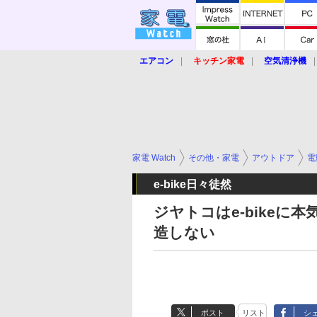
エアコン
キッチン家電
空気清浄機
炊飯器
ロボット掃除機
暖房器具
業界動向
【家電大賞2019】
【e-bi
家電 Watch
その他・家電
アウトドア
電
e-bike日々徒然
ジヤトコはe-bikeに
造しない
ポスト
リスト
シ