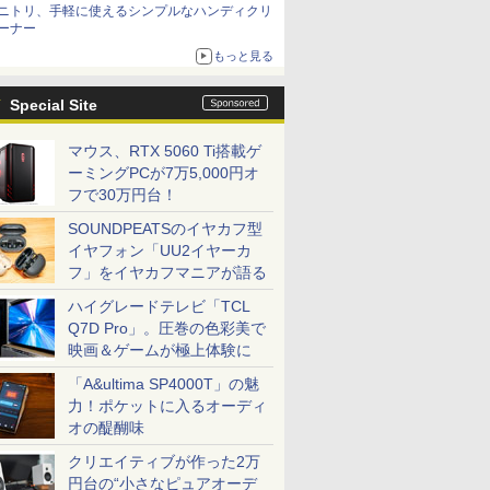
ニトリ、手軽に使えるシンプルなハンディクリ
ーナー
もっと見る
Special Site
マウス、RTX 5060 Ti搭載ゲ
ーミングPCが7万5,000円オ
フで30万円台！
SOUNDPEATSのイヤカフ型
イヤフォン「UU2イヤーカ
フ」をイヤカフマニアが語る
ハイグレードテレビ「TCL
Q7D Pro」。圧巻の色彩美で
映画＆ゲームが極上体験に
「A&ultima SP4000T」の魅
力！ポケットに入るオーディ
オの醍醐味
クリエイティブが作った2万
円台の“小さなピュアオーデ