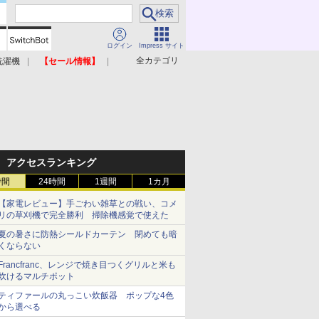
ログイン
Impress サイト
全カテゴリ
洗濯機
【セール情報】
照明器具
美容家電
アクセスランキング
時間
24時間
1週間
1カ月
【家電レビュー】手ごわい雑草との戦い、コメ
リの草刈機で完全勝利 掃除機感覚で使えた
夏の暑さに防熱シールドカーテン 閉めても暗
くならない
Francfranc、レンジで焼き目つくグリルと米も
炊けるマルチポット
ティファールの丸っこい炊飯器 ポップな4色
から選べる