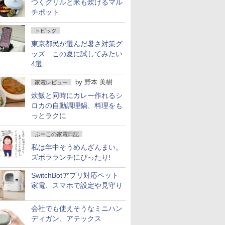
つくグリルと米も炊けるマル
チポット
トピック
東京都民が選んだ暑さ対策グ
ッズ この夏に試してみたい
4選
by
野本 美樹
家電レビュー
炊飯と同時にカレー作れるシ
ロカの自動調理鍋、料理をも
っとラクに
ぷーこの家電日記
私は年中そうめんざんまい。
ズボラランチにぴったり!
SwitchBotアプリ対応ペット
家電、スマホで設定や見守り
会社でも使えそうなミニハン
ディガン、アテックス