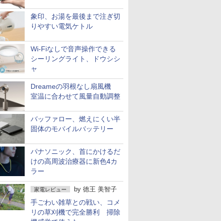
象印、お湯を最後まで注ぎ切
りやすい電気ケトル
Wi-Fiなしで音声操作できる
シーリングライト、ドウシシ
ャ
Dreameの羽根なし扇風機
室温に合わせて風量自動調整
バッファロー、燃えにくい半
固体のモバイルバッテリー
パナソニック、首にかけるだ
けの高周波治療器に新色4カ
ラー
by
徳王 美智子
家電レビュー
手ごわい雑草との戦い、コメ
リの草刈機で完全勝利 掃除