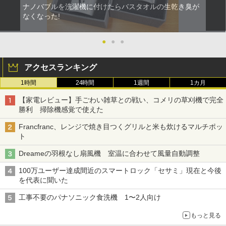
ナノバブルを洗濯機に付けたらバスタオルの生乾き臭が
なくなった!
●
●
●
アクセスランキング
1時間
24時間
1週間
1カ月
【家電レビュー】手ごわい雑草との戦い、コメリの草刈機で完全
勝利 掃除機感覚で使えた
Francfranc、レンジで焼き目つくグリルと米も炊けるマルチポッ
ト
Dreameの羽根なし扇風機 室温に合わせて風量自動調整
100万ユーザー達成間近のスマートロック「セサミ」現在と今後
を代表に聞いた
工事不要のパナソニック食洗機 1〜2人向け
もっと見る