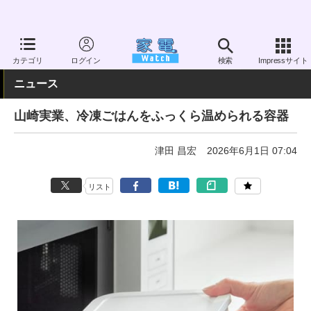
家電 Watch
その他・家電
雑貨
キッチン雑貨
カテゴリ
ログイン
検索
Impressサイト
ニュース
山崎実業、冷凍ごはんをふっくら温められる容器
津田 昌宏
2026年6月1日 07:04
リスト