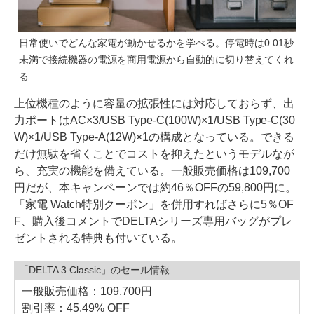
日常使いでどんな家電が動かせるかを学べる。停電時は0.01秒
未満で接続機器の電源を商用電源から自動的に切り替えてくれ
る
上位機種のように容量の拡張性には対応しておらず、出
力ポートはAC×3/USB Type-C(100W)×1/USB Type-C(30
W)×1/USB Type-A(12W)×1の構成となっている。できる
だけ無駄を省くことでコストを抑えたというモデルなが
ら、充実の機能を備えている。一般販売価格は109,700
円だが、本キャンペーンでは約46％OFFの59,800円に。
「家電 Watch特別クーポン」を併用すればさらに5％OF
F、購入後コメントでDELTAシリーズ専用バッグがプレ
ゼントされる特典も付いている。
「DELTA 3 Classic」のセール情報
一般販売価格：109,700円
割引率：45.49% OFF