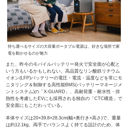
持ち運べるサイズの大容量ポータブル電源は、好きな場所で家
電を動かせるのが魅力
また、昨今のモバイルバッテリー発火で安全面が心配と
いう方もいるかもしれない。高品質なリン酸鉄リチウム
イオン(LFP)バッテリーの電圧・電流・温度などを常にモ
ニタリング＆制御する高性能BMS(バッテリーマネージメ
ントシステム)の「X-GUARD」、高耐荷重・耐水性・排
熱性を考慮したEVにも採用される独自の「CTC構造」で
安全面にもこだわっている。
本体サイズは20×39.8×28.3cm(幅×奥行き×高さ)で、重量
は約12.1kg。両手でバランスよく持てる設計のため、体