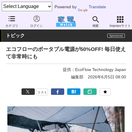
Powered by
Translate
家電 Watch
生活家電
電池・タップ
モバイルバッテリー
カテゴリ
ログイン
検索
Impressサイト
トピック
エコフローのポータブル電源が50%OFF! 毎日使え
て非常時にも
提供：
EcoFlow Technology Japan
編集部
2026年6月5日 08:00
リスト