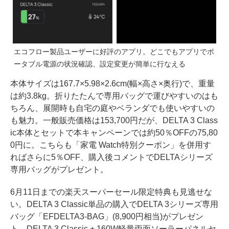
エコフロー製品ユーザーに好評のアプリ。どこでもアプリでポ
ータブル電源の状況確認、設定変更が簡単に行なえる
本体サイズは167.7×5.98×2.6cm(幅×高さ×奥行)で、重量
は約3.8kg。折りたたんで専用バッグで運びやすいのはも
ちろん、展開時も自宅の庭やベランダでも使いやすいの
も魅力。一般販売価格は153,700円だが、DELTA 3 Class
ic本体とセットで本キャンペーンでは約50％OFFの75,80
0円に。こちらも「家電 Watch特別クーポン」を併用す
ればさらに5％OFF、購入後コメントでDELTAシリーズ
専用バッグがプレゼント。
6月11日までの楽天スーパーセール限定特典も見逃せな
い。DELTA 3 Classic単品の購入でDELTA 3シリーズ専用
バッグ「EFDELTA3-BAG」(8,900円相当)がプレゼン
ト、DELTA 3 Classic + 160W軽量両面ソーラーパネルセ