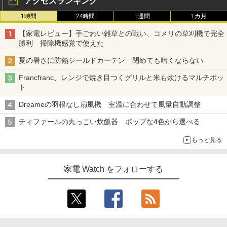
アクセスランキング
1時間
24時間
1週間
1カ月
【家電レビュー】手ごわい雑草との戦い、コメリの草刈機で完全
勝利 掃除機感覚で使えた
夏の暑さに防熱シールドカーテン 閉めても暗くならない
Francfranc、レンジで焼き目つくグリルと米も炊けるマルチポッ
ト
Dreameの羽根なし扇風機 室温に合わせて風量自動調整
ティファールの丸っこい炊飯器 ポップな4色から選べる
もっと見る
家電 Watch をフォローする