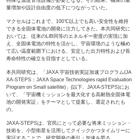
特殊な温度管理設備が必要となる。その結果、機体の重
量増加や設計自由度の低下につながっていた。
マクセルはこれまで、100℃以上でも高い安全性を維持
できる全固体電池の開発に注力してきた。本共同研究に
おいては、従来のLIB同等のエネルギー密度の実現に加
え、全固体電池の特性を活かし、宇宙環境のような極め
て広い温度範囲下における、安定した出力特性および長
寿命特性の確立を目指すとしている。
本共同研究は、「JAXA 宇宙技術実証加速プログラム(JA
XA-STEPS：JAXA Space Technologies rapid Evaluation
Program on Small satellite)」(以下、JAXA-STEPS)にお
いて、「宇宙機ミッションを最大化する高耐熱全固体電
池の開発実証」をテーマとして提案し、選定されたも
の。
JAXA-STEPSは、官民にとって必要な将来ミッション・
技術を、小型衛星を活用してクイックかつタイムリーに
実証することで、研究開発の牽引・加速を図る。