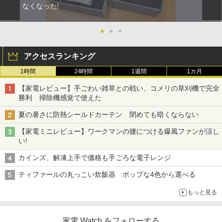
なくなった!
●
●
●
アクセスランキング
1時間
24時間
1週間
1カ月
【家電レビュー】手ごわい雑草との戦い、コメリの草刈機で完全
勝利 掃除機感覚で使えた
夏の暑さに防熱シールドカーテン 閉めても暗くならない
【家電ミニレビュー】ワークマンの腰につける爆風ファンが涼し
い!
カインズ、解凍上手で価格も手ごろな電子レンジ
ティファールの丸っこい炊飯器 ポップな4色から選べる
もっと見る
家電 Watch をフォローする