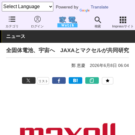
Powered by
Translate
家電 Watch
業界動向
業界動向
企業動向
カテゴリ
ログイン
検索
Impressサイト
ニュース
全固体電池、宇宙へ JAXAとマクセルが共同研究
鄭 恵慶
2026年6月8日 06:04
リスト